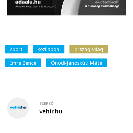
sport
kézilabda
ország-világ
Imre Bence
Ónodi-Jánoskúti Máté
SZERZŐ
vehir.hu