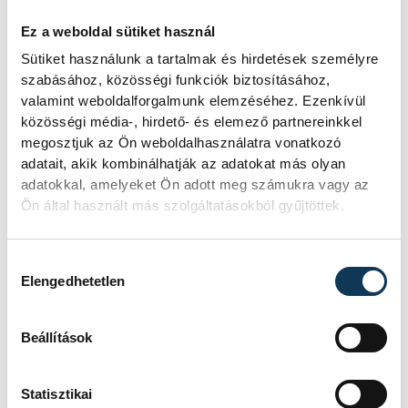
Ez a weboldal sütiket használ
Sütiket használunk a tartalmak és hirdetések személyre
szabásához, közösségi funkciók biztosításához,
valamint weboldalforgalmunk elemzéséhez. Ezenkívül
közösségi média-, hirdető- és elemező partnereinkkel
megosztjuk az Ön weboldalhasználatra vonatkozó
adatait, akik kombinálhatják az adatokat más olyan
adatokkal, amelyeket Ön adott meg számukra vagy az
Ön által használt más szolgáltatásokból gyűjtöttek.
Hozzájárulás kiválasztása
Elengedhetetlen
TOVÁBBI CIKKEK
Beállítások
KÉZILABDA
Statisztikai