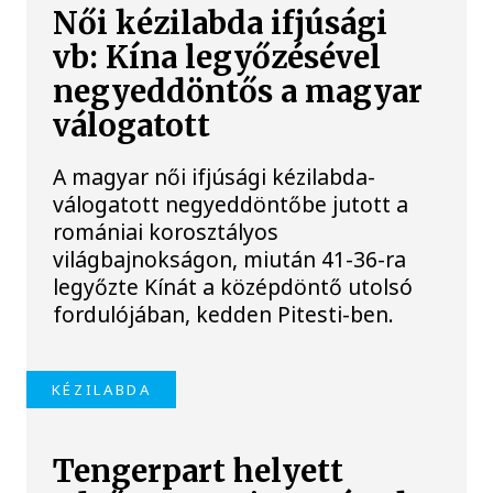
Női kézilabda ifjúsági
vb: Kína legyőzésével
negyeddöntős a magyar
válogatott
A magyar női ifjúsági kézilabda-
válogatott negyeddöntőbe jutott a
romániai korosztályos
világbajnokságon, miután 41-36-ra
legyőzte Kínát a középdöntő utolsó
fordulójában, kedden Pitesti-ben.
KÉZILABDA
Tengerpart helyett