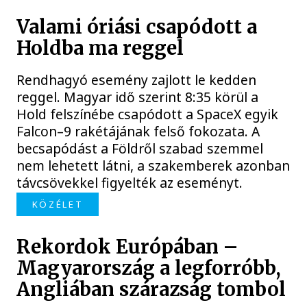
Valami óriási csapódott a
Holdba ma reggel
Rendhagyó esemény zajlott le kedden
reggel. Magyar idő szerint 8:35 körül a
Hold felszínébe csapódott a SpaceX egyik
Falcon–9 rakétájának felső fokozata. A
becsapódást a Földről szabad szemmel
nem lehetett látni, a szakemberek azonban
távcsövekkel figyelték az eseményt.
KÖZÉLET
Rekordok Európában –
Magyarország a legforróbb,
Angliában szárazság tombol