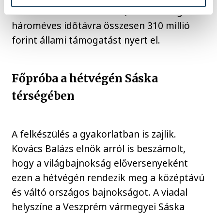
finanszírozása biztosított, a szövetség
hároméves időtávra összesen 310 millió
forint állami támogatást nyert el.
Főpróba a hétvégén Sáska
térségében
A felkészülés a gyakorlatban is zajlik.
Kovács Balázs elnök arról is beszámolt,
hogy a világbajnokság előversenyeként
ezen a hétvégén rendezik meg a középtávú
és váltó országos bajnokságot. A viadal
helyszíne a Veszprém vármegyei Sáska