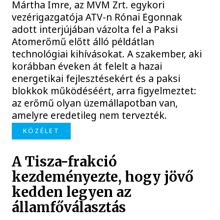
Mártha Imre, az MVM Zrt. egykori
vezérigazgatója ATV-n Rónai Egonnak
adott interjújában vázolta fel a Paksi
Atomerőmű előtt álló példátlan
technológiai kihívásokat. A szakember, aki
korábban éveken át felelt a hazai
energetikai fejlesztésekért és a paksi
blokkok működéséért, arra figyelmeztet:
az erőmű olyan üzemállapotban van,
amelyre eredetileg nem tervezték.
KÖZÉLET
A Tisza-frakció
kezdeményezte, hogy jövő
kedden legyen az
államfőválasztás