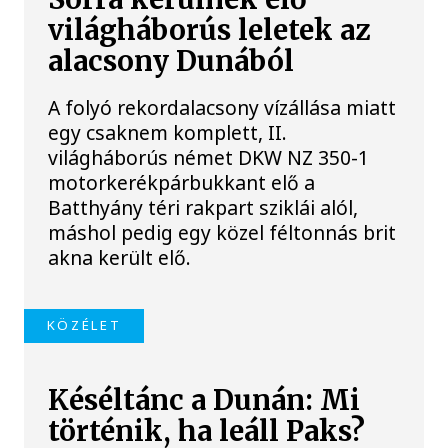
világháborús leletek az
alacsony Dunából
A folyó rekordalacsony vízállása miatt
egy csaknem komplett, II.
világháborús német DKW NZ 350-1
motorkerékpárbukkant elő a
Batthyány téri rakpart sziklái alól,
máshol pedig egy közel féltonnás brit
akna került elő.
KÖZÉLET
Késéltánc a Dunán: Mi
történik, ha leáll Paks?