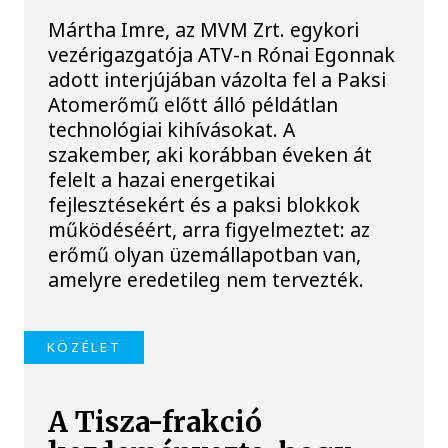
Mártha Imre, az MVM Zrt. egykori
vezérigazgatója ATV-n Rónai Egonnak
adott interjújában vázolta fel a Paksi
Atomerőmű előtt álló példátlan
technológiai kihívásokat. A
szakember, aki korábban éveken át
felelt a hazai energetikai
fejlesztésekért és a paksi blokkok
működéséért, arra figyelmeztet: az
erőmű olyan üzemállapotban van,
amelyre eredetileg nem tervezték.
KÖZÉLET
A Tisza-frakció