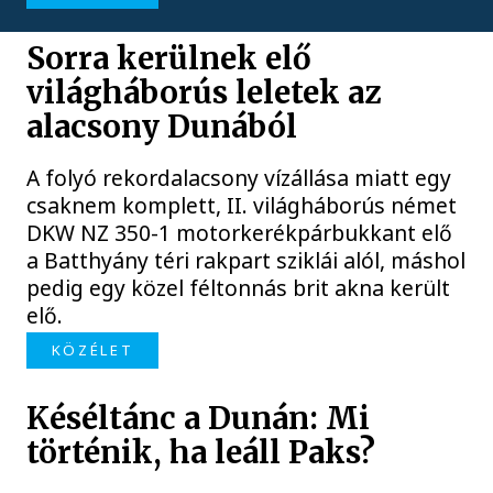
Sorra kerülnek elő
világháborús leletek az
alacsony Dunából
A folyó rekordalacsony vízállása miatt egy
csaknem komplett, II. világháborús német
DKW NZ 350-1 motorkerékpárbukkant elő
a Batthyány téri rakpart sziklái alól, máshol
pedig egy közel féltonnás brit akna került
elő.
KÖZÉLET
Késéltánc a Dunán: Mi
történik, ha leáll Paks?