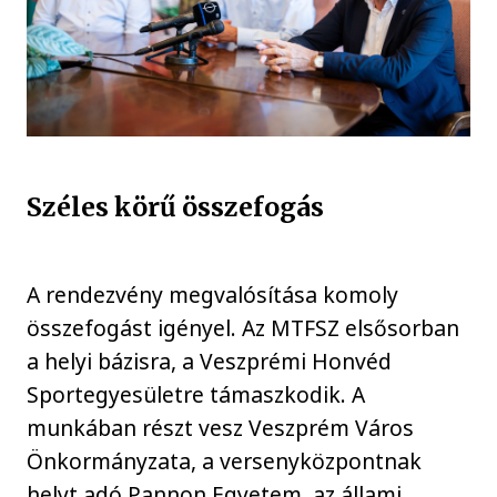
Széles körű összefogás
A rendezvény megvalósítása komoly
összefogást igényel. Az MTFSZ elsősorban
a helyi bázisra, a Veszprémi Honvéd
Sportegyesületre támaszkodik. A
munkában részt vesz Veszprém Város
Önkormányzata, a versenyközpontnak
helyt adó Pannon Egyetem, az állami