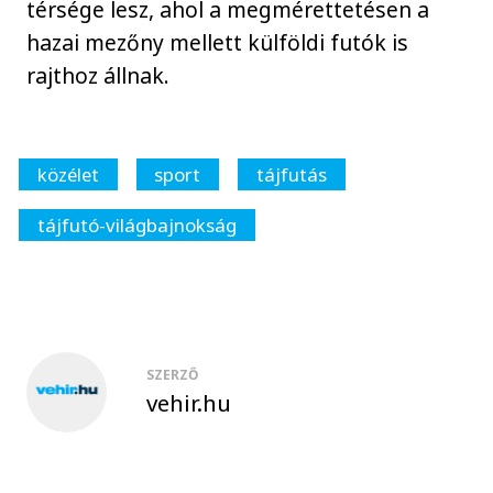
térsége lesz, ahol a megmérettetésen a
hazai mezőny mellett külföldi futók is
rajthoz állnak.
közélet
sport
tájfutás
tájfutó-világbajnokság
SZERZŐ
vehir.hu