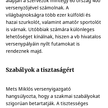
alapján a szervezők mintegy 60 ország 400
versenyzőjével számolnak. A
világbajnokságra több ezer külföldi és
hazai szurkolót, valamint amatőr sportolót
is várnak. Utóbbiak számára különleges
lehetőséget kínálnak, hiszen a vb hivatalos
versenypályáin nyílt futamokat is
rendeznek majd.
Szabályok a tisztaságért
Mets Miklós versenyigazgató
hangsúlyozta, hogy a szakmai szabályokat
szigorúan betartatják. A tisztességes