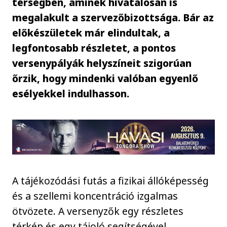
térségben, aminek hivatalosan is
megalakult a szervezőbizottsága. Bár az
előkészületek már elindultak, a
legfontosabb részletet, a pontos
versenypályák helyszíneit szigorúan
őrzik, hogy mindenki valóban egyenlő
esélyekkel indulhasson.
A tájékozódási futás a fizikai állóképesség
és a szellemi koncentráció izgalmas
ötvözete. A versenyzők egy részletes
térkép és egy tájoló segítségével