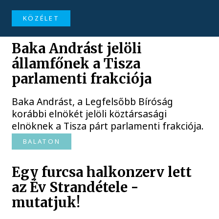
KÖZÉLET
Baka Andrást jelöli
államfőnek a Tisza
parlamenti frakciója
Baka Andrást, a Legfelsőbb Bíróság
korábbi elnökét jelöli köztársasági
elnöknek a Tisza párt parlamenti frakciója.
BALATON
Egy furcsa halkonzerv lett
az Év Strandétele -
mutatjuk!