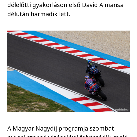
délelőtti gyakorláson első David Almansa
délután harmadik lett.
A Magyar Nagydíj programja szombat