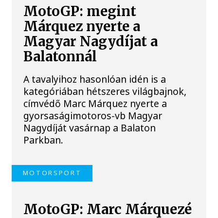
MotoGP: megint
Márquez nyerte a
Magyar Nagydíjat a
Balatonnál
A tavalyihoz hasonlóan idén is a
kategóriában hétszeres világbajnok,
címvédő Marc Márquez nyerte a
gyorsaságimotoros-vb Magyar
Nagydíját vasárnap a Balaton
Parkban.
MOTORSPORT
MotoGP: Marc Márquezé