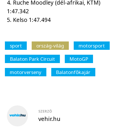
4. Ruche Moodley (dél-afrikai, KTM)
1:47.342
5. Kelso 1:47.494
sport
ország-világ
motorsport
Balaton Park Circuit
MotoGP
motorverseny
Balatonfőkajár
SZERZŐ
vehir.hu