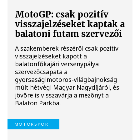
MotoGP: csak pozitív
visszajelzéseket kaptak a
balatoni futam szervezői
A szakemberek részéről csak pozitív
visszajelzéseket kapott a
balatonfőkajári versenypálya
szervezőcsapata a
gyorsaságimotoros-világbajnokság
múlt hétvégi Magyar Nagydíjáról, és
jövőre is visszavárja a mezőnyt a
Balaton Parkba.
MOTORSPORT