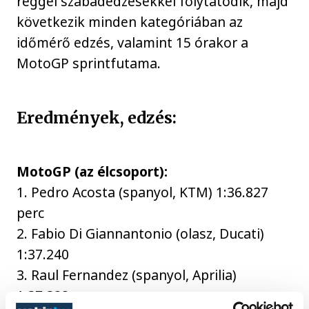
reggel szabadedzésekkel folytatódik, majd
következik minden kategóriában az
időmérő edzés, valamint 15 órakor a
MotoGP sprintfutama.
Eredmények, edzés:
MotoGP (az élcsoport):
1. Pedro Acosta (spanyol, KTM) 1:36.827
perc
2. Fabio Di Giannantonio (olasz, Ducati)
1:37.240
3. Raul Fernandez (spanyol, Aprilia)
1:37.328