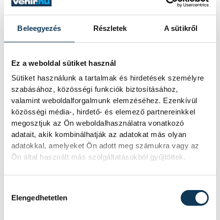
4. Fermin Aldeguer (spanyol, Ducati)
1:37.440
Beleegyezés
Részletek
A sütikről
5. Ogura Aj (japán, Aprilia) 1:37.481
Ez a weboldal sütiket használ
Moto2 (az élcsoport):
Sütiket használunk a tartalmak és hirdetések személyre
1. Manuel Gonzalez (spanyol, Kalex)
szabásához, közösségi funkciók biztosításához,
1:40.229 perc
valamint weboldalforgalmunk elemzéséhez. Ezenkívül
2. David Alonso (kolumbiai, Kalex) 1:40.432
közösségi média-, hirdető- és elemező partnereinkkel
megosztjuk az Ön weboldalhasználatra vonatkozó
3. Filip Salac (cseh, Kalex) 1:40.540
adatait, akik kombinálhatják az adatokat más olyan
4. Daniel Munoz (spanyol, Kalex) 1:40.656
adatokkal, amelyeket Ön adott meg számukra vagy az
5. Alberto Ferrandez (spanyol, Boscoscuro)
Ön által használt más szolgáltatásokból gyűjtöttek.
1:40.675
Hozzájárulás kiválasztása
Elengedhetetlen
Moto3 (az élcsoport):
1. Maximo Quiles (spanyol, KTM) 1:46.296