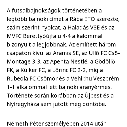
A futsalbajnokságok történetében a
legtöbb bajnoki címet a Rába ETO szerezte,
szám szerint nyolcat, a Haladás VSE és az
MVFC Berettyóújfalu 4-4 alkalommal
bizonyult a legjobbnak. Az említett három
csapaton kívül az Aramis SE, az Üllő FC Cső-
Montage 3-3, az Apenta Nestlé, a Gödöllői
FK, a Külker FC, a Lőrinc FC 2-2, míg a
Rubeola FC Csömör és a Vehir.hu Veszprém
1-1 alkalommal lett bajnoki aranyérmes.
Története során korábban az Újpest és a
Nyíregyháza sem jutott még döntőbe.
Németh Péter személyében 2014 után