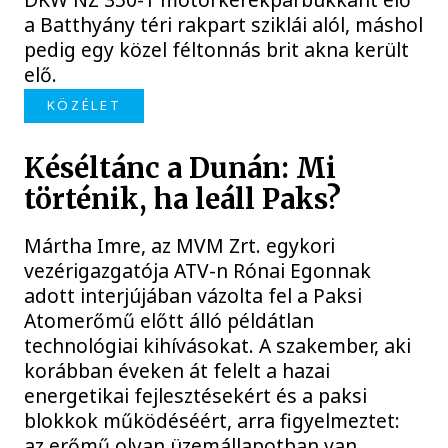
a Batthyány téri rakpart sziklái alól, máshol
pedig egy közel féltonnás brit akna került
elő.
KÖZÉLET
Késéltánc a Dunán: Mi
történik, ha leáll Paks?
Mártha Imre, az MVM Zrt. egykori
vezérigazgatója ATV-n Rónai Egonnak
adott interjújában vázolta fel a Paksi
Atomerőmű előtt álló példátlan
technológiai kihívásokat. A szakember, aki
korábban éveken át felelt a hazai
energetikai fejlesztésekért és a paksi
blokkok működéséért, arra figyelmeztet:
az erőmű olyan üzemállapotban van,