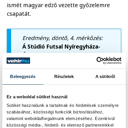
ismét magyar edző vezette győzelemre
csapatát.
Eredmény, döntő, 4. mérkőzés:
Á Stúdió Futsal Nyíregyháza-
Újpest FC 2-5 (0-2)
gól
: Hadnagy (23.), Rafinha
Henrique (37.), illetve Suscsák
Beleegyezés
Részletek
A sütikről
(1., 24.), Thiago Cardoso (10.),
Vas Á. (30.), Lucas Moreira (32.)
A párharcot 3-1-re az Újpest
Ez a weboldal sütiket használ
nyerte.
Sütiket használunk a tartalmak és hirdetések személyre
szabásához, közösségi funkciók biztosításához,
valamint weboldalforgalmunk elemzéséhez. Ezenkívül
közösségi média-, hirdető- és elemező partnereinkkel