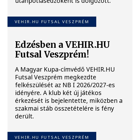
utánpótlásedzőként is dolgozott.
VEHIR.HU FUTSAL VESZPRÉM
Edzésben a VEHIR.HU
Futsal Veszprém!
A Magyar Kupa-címvédő VEHIR.HU
Futsal Veszprém megkezdte
felkészülését az NB I 2026/2027-es
idényére. A klub két új játékos
érkezését is bejelentette, miközben a
szakmai stáb összetételére is fény
derült.
VEHIR.HU FUTSAL VESZPRÉM