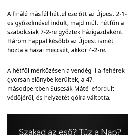
A finálé másfél héttel ezelőtt az Újpest 2-1-
es győzelmével indult, majd múlt hétfőn a
szabolcsiak 7-2-re győztek házigazdaként.
Három nappal később az Újpest ismét
hozta a hazai meccsét, akkor 4-2-re.
A hétfői mérkőzésen a vendég lila-fehérek
gyorsan előnybe kerültek, a 47.
másodpercben Suscsák Máté lefordult
védőjéről, és helyzetét gólra váltotta.