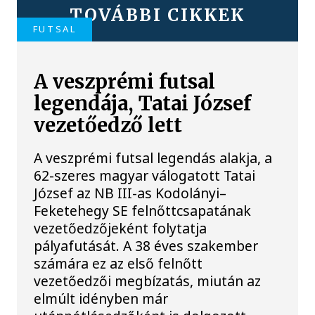
TOVÁBBI CIKKEK
FUTSAL
A veszprémi futsal
legendája, Tatai József
vezetőedző lett
A veszprémi futsal legendás alakja, a
62-szeres magyar válogatott Tatai
József az NB III-as Kodolányi–
Feketehegy SE felnőttcsapatának
vezetőedzőjeként folytatja
pályafutását. A 38 éves szakember
számára ez az első felnőtt
vezetőedzői megbízatás, miután az
elmúlt idényben már