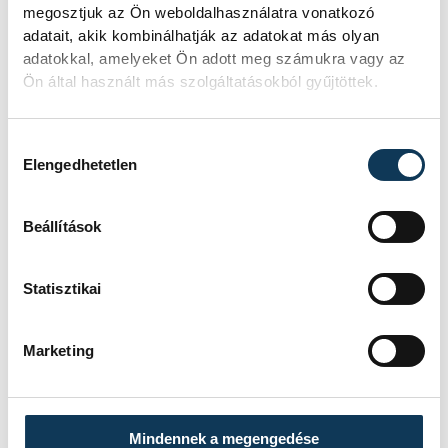
Korábban:
megosztjuk az Ön weboldalhasználatra vonatkozó
adatait, akik kombinálhatják az adatokat más olyan
adatokkal, amelyeket Ön adott meg számukra vagy az
Ön által használt más szolgáltatásokból gyűjtöttek.
A 3. helyért, 4. mérkőzés:
Debreceni EAC-Vehir.hu Futsal
Hozzájárulás kiválasztása
Veszprém 1-3 (1-2)
Elengedhetetlen
Az egyik fél harmadik sikeréig
tartó párharc állása: 2-2.
Beállítások
Statisztikai
sport
ország-világ
futsal
Marketing
Mindennek a megengedése