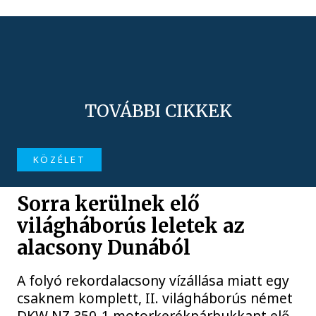
TOVÁBBI CIKKEK
KÖZÉLET
Sorra kerülnek elő
világháborús leletek az
alacsony Dunából
A folyó rekordalacsony vízállása miatt egy
csaknem komplett, II. világháborús német
DKW NZ 350-1 motorkerékpárbukkant elő