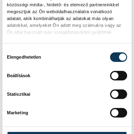
közösségi média-, hirdető- és elemező partnereinkkel
megosztjuk az Ön weboldalhasználatra vonatkozó
SZERZŐ
vehir.hu
adatait, akik kombinálhatják az adatokat más olyan
adatokkal, amelyeket Ön adott meg számukra vagy az
Ön által használt más szolgáltatásokból gyűjtöttek.
Hozzájárulás kiválasztása
Elengedhetetlen
Beállítások
Statisztikai
Marketing