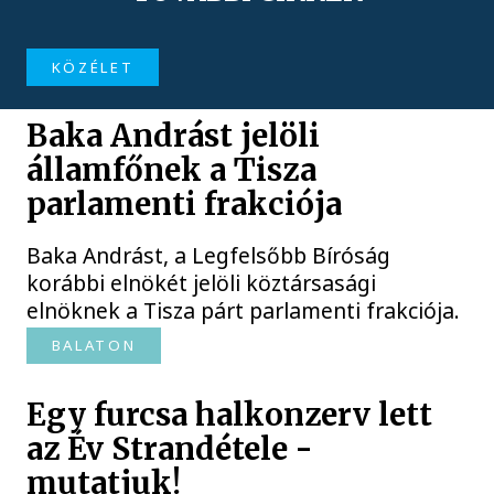
KÖZÉLET
Baka Andrást jelöli
államfőnek a Tisza
parlamenti frakciója
Baka Andrást, a Legfelsőbb Bíróság
korábbi elnökét jelöli köztársasági
elnöknek a Tisza párt parlamenti frakciója.
BALATON
Egy furcsa halkonzerv lett
az Év Strandétele -
mutatjuk!