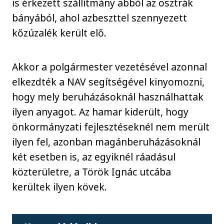
is érkezett szállítmány abból az osztrák
bányából, ahol azbeszttel szennyezett
kőzúzalék került elő.
Akkor a polgármester vezetésével azonnal
elkezdték a NAV segítségével kinyomozni,
hogy mely beruházásoknál használhattak
ilyen anyagot. Az hamar kiderült, hogy
önkormányzati fejlesztéseknél nem merült
ilyen fel, azonban magánberuházásoknál
két esetben is, az egyiknél ráadásul
közterületre, a Török Ignác utcába
kerültek ilyen kövek.