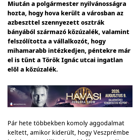
Miután a polgármester nyilvánosságra
hozta, hogy hova került a városban az
azbeszttel szennyezett osztrák
bányából származó kőzúzalék, valamint
felszólította a vállalkozót, hogy
mihamarabb intézkedjen, péntekre már
el is tűnt a Török Ignác utcai ingatlan
elől a kőzúzalék.
Pár hete többekben komoly aggodalmat
keltett, amikor kiderült, hogy Veszprémbe