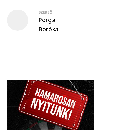
SZERZŐ
Porga
Boróka