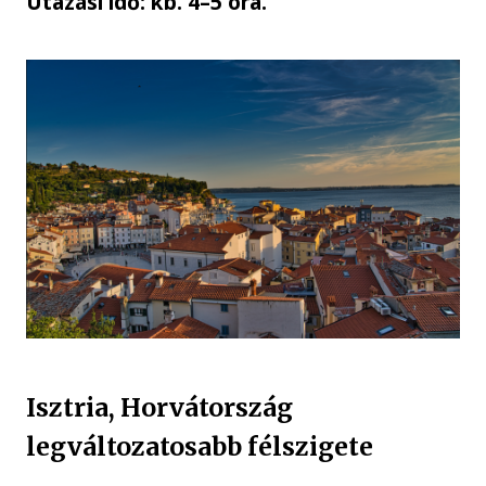
Utazási idő: kb. 4–5 óra.
Isztria, Horvátország
legváltozatosabb félszigete