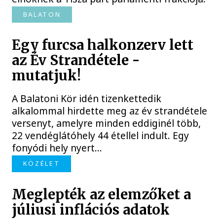
BALATON
Egy furcsa halkonzerv lett
az Év Strandétele -
mutatjuk!
A Balatoni Kör idén tizenkettedik
alkalommal hirdette meg az év strandétele
versenyt, amelyre minden eddiginél több,
22 vendéglátóhely 44 étellel indult. Egy
fonyódi hely nyert...
KÖZÉLET
Meglepték az elemzőket a
júliusi inflációs adatok