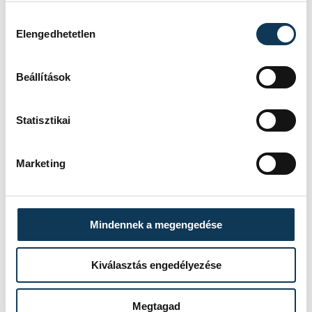
árak miatt Krakkó különösen jó választás
Hozzájárulás kiválasztása
azoknak, akik sok élményt szeretnének
Elengedhetetlen
mérsékelt költségvetésből.
Beállítások
Utazási idő: kb. 6,5–7 óra.
Statisztikai
Marketing
Mindennek a megengedése
Kiválasztás engedélyezése
Megtagad