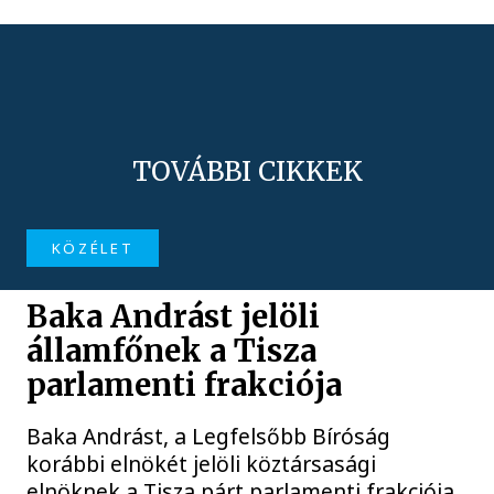
TOVÁBBI CIKKEK
KÖZÉLET
Baka Andrást jelöli
államfőnek a Tisza
parlamenti frakciója
Baka Andrást, a Legfelsőbb Bíróság
korábbi elnökét jelöli köztársasági
elnöknek a Tisza párt parlamenti frakciója.