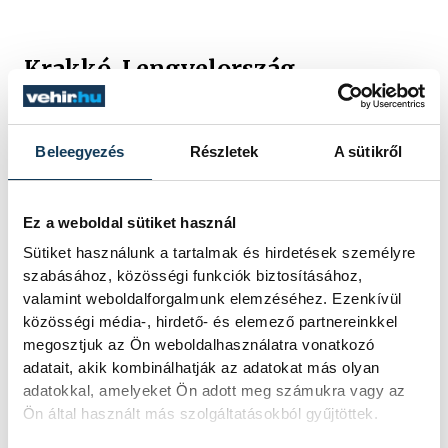
Krakkó, Lengyelország
gyöngyszeme
Beleegyezés
Részletek
A sütikről
Krakkó Európa egyik legszebb történelmi
városa. A középkori főtér, a Wawel királyi
Ez a weboldal sütiket használ
vár, a hangulatos utcák és a pezsgő
Sütiket használunk a tartalmak és hirdetések személyre
kávéházi élet minden évszakban
szabásához, közösségi funkciók biztosításához,
különleges élményt nyújtanak.
valamint weboldalforgalmunk elemzéséhez. Ezenkívül
közösségi média-, hirdető- és elemező partnereinkkel
megosztjuk az Ön weboldalhasználatra vonatkozó
A város kiváló kiindulópont a Wieliczkai
adatait, akik kombinálhatják az adatokat más olyan
adatokkal, amelyeket Ön adott meg számukra vagy az
sóbánya meglátogatásához is, amely az
Ön által használt más szolgáltatásokból gyűjtöttek.
UNESCO világörökség része. A kedvező