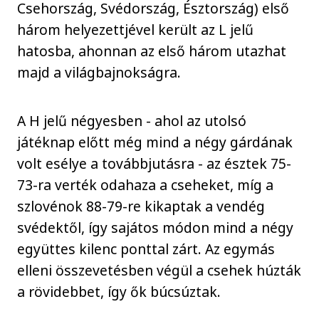
Csehország, Svédország, Észtország) első
három helyezettjével került az L jelű
hatosba, ahonnan az első három utazhat
majd a világbajnokságra.
A H jelű négyesben - ahol az utolsó
játéknap előtt még mind a négy gárdának
volt esélye a továbbjutásra - az észtek 75-
73-ra verték odahaza a cseheket, míg a
szlovénok 88-79-re kikaptak a vendég
svédektől, így sajátos módon mind a négy
együttes kilenc ponttal zárt. Az egymás
elleni összevetésben végül a csehek húzták
a rövidebbet, így ők búcsúztak.