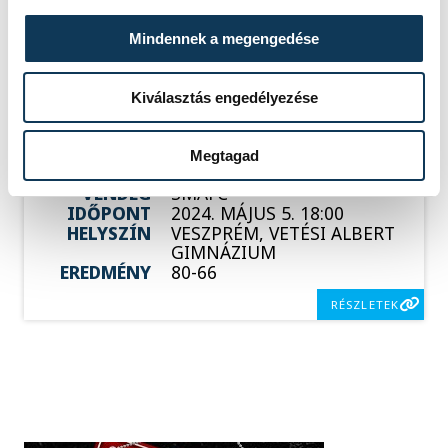
RÉSZLETEK
Mindennek a megengedése
Kiválasztás engedélyezése
SOROZAT
FÉRFI KOSÁRLABDA NB I/B
ZÖLD CSOPORT 2023/2024
Megtagad
HAZAI
VESZPRÉM KK
VENDÉG
SMAFC
IDŐPONT
2024. MÁJUS 5. 18:00
HELYSZÍN
VESZPRÉM, VETÉSI ALBERT
GIMNÁZIUM
EREDMÉNY
80-66
RÉSZLETEK