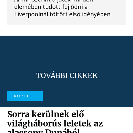
elemében tudott fejlődni a
Liverpoolnál töltött első idényében.
TOVÁBBI CIKKEK
KÖZÉLET
Sorra kerülnek elő
világháborús leletek az
alacsony Dunából