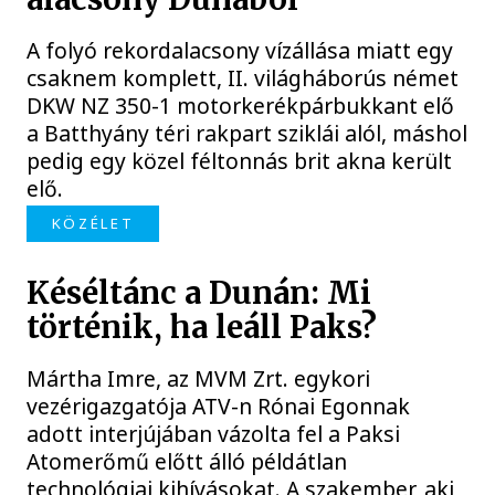
A folyó rekordalacsony vízállása miatt egy
csaknem komplett, II. világháborús német
DKW NZ 350-1 motorkerékpárbukkant elő
a Batthyány téri rakpart sziklái alól, máshol
pedig egy közel féltonnás brit akna került
elő.
KÖZÉLET
Késéltánc a Dunán: Mi
történik, ha leáll Paks?
Mártha Imre, az MVM Zrt. egykori
vezérigazgatója ATV-n Rónai Egonnak
adott interjújában vázolta fel a Paksi
Atomerőmű előtt álló példátlan
technológiai kihívásokat. A szakember, aki