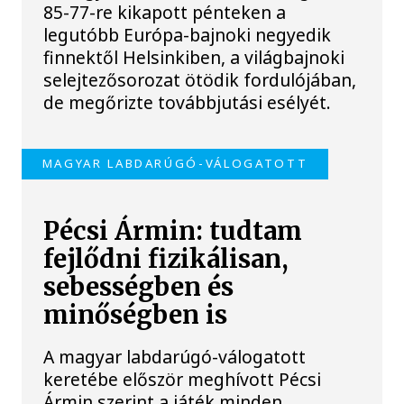
85-77-re kikapott pénteken a
legutóbb Európa-bajnoki negyedik
finnektől Helsinkiben, a világbajnoki
selejtezősorozat ötödik fordulójában,
de megőrizte továbbjutási esélyét.
MAGYAR LABDARÚGÓ-VÁLOGATOTT
Pécsi Ármin: tudtam
fejlődni fizikálisan,
sebességben és
minőségben is
A magyar labdarúgó-válogatott
keretébe először meghívott Pécsi
Ármin szerint a játék minden