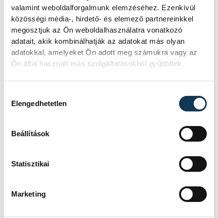
valamint weboldalforgalmunk elemzéséhez. Ezenkívül
közösségi média-, hirdető- és elemező partnereinkkel
SZERZŐ
megosztjuk az Ön weboldalhasználatra vonatkozó
vehir.hu
adatait, akik kombinálhatják az adatokat más olyan
adatokkal, amelyeket Ön adott meg számukra vagy az
Ön által használt más szolgáltatásokból gyűjtöttek.
Események
Hozzájárulás kiválasztása
Elengedhetetlen
Beállítások
SOROZAT
FÉRFI KOSÁRLABDA NB I/B
ZÖLD CSOPORT 2023/2024
Statisztikai
HAZAI
DÁVID KORNÉL KA
VENDÉG
VESZPRÉM KK
IDŐPONT
2024. ÁPRILIS 21. 19:00
HELYSZÍN
SZÉKESFEHÉRVÁR, MKOSZ
Marketing
EDZŐKÖZPONT
EREDMÉNY
117-76