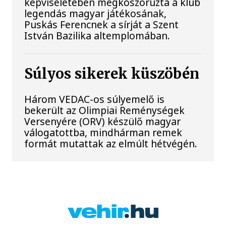
képviseletében megkoszorúzta a klub
legendás magyar játékosának,
Puskás Ferencnek a sírját a Szent
István Bazilika altemplomában.
Súlyos sikerek küszöbén
Három VEDAC-os súlyemelő is
bekerült az Olimpiai Reménységek
Versenyére (ORV) készülő magyar
válogatottba, mindhárman remek
formát mutattak az elmúlt hétvégén.