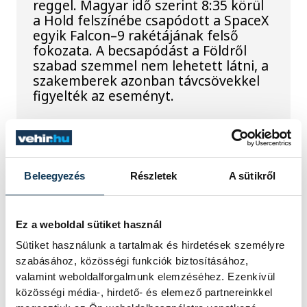
reggel. Magyar idő szerint 8:35 körül
a Hold felszínébe csapódott a SpaceX
egyik Falcon–9 rakétájának felső
fokozata. A becsapódást a Földről
szabad szemmel nem lehetett látni, a
szakemberek azonban távcsövekkel
figyelték az eseményt.
Rekordok Európában –
Magyarország a
Beleegyezés
Részletek
A sütikről
legforróbb, Angliában
szárazság tombol
Ez a weboldal sütiket használ
Rá sem ismerünk Európára,
Sütiket használunk a tartalmak és hirdetések személyre
kontinensszerte rekordokat dönt a
szabásához, közösségi funkciók biztosításához,
hőség. Magyarország a legforróbb
valamint weboldalforgalmunk elemzéséhez. Ezenkívül
országok közé került, miközben az
közösségi média-, hirdető- és elemező partnereinkkel
Egyesült Királyságban olyan száraz