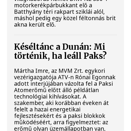
motorkerékpárbukkant elő a
Batthyány téri rakpart sziklái alól,
máshol pedig egy közel féltonnás brit
akna került elő.
Késéltánc a Dunán: Mi
történik, ha leáll Paks?
Mártha Imre, az MVM Zrt. egykori
vezérigazgatója ATV-n Rónai Egonnak
adott interjújában vázolta fel a Paksi
Atomerőmű előtt álló példátlan
technológiai kihívásokat. A
szakember, aki korábban éveken át
felelt a hazai energetikai
fejlesztésekért és a paksi blokkok
működéséért, arra figyelmeztet: az
erőmű olyan üzemállapotban van,