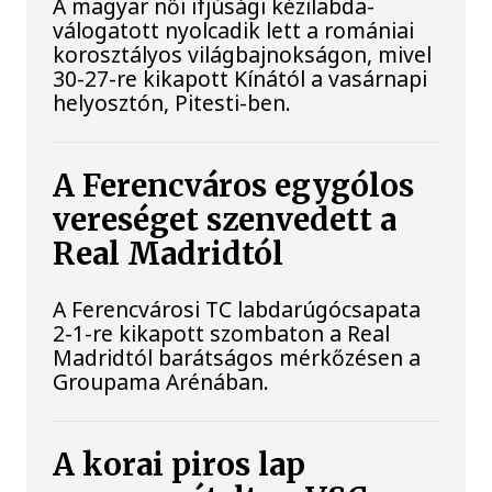
A magyar női ifjúsági kézilabda-
válogatott nyolcadik lett a romániai
korosztályos világbajnokságon, mivel
30-27-re kikapott Kínától a vasárnapi
helyosztón, Pitesti-ben.
A Ferencváros egygólos
vereséget szenvedett a
Real Madridtól
A Ferencvárosi TC labdarúgócsapata
2-1-re kikapott szombaton a Real
Madridtól barátságos mérkőzésen a
Groupama Arénában.
A korai piros lap