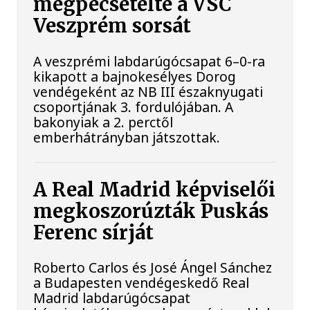
megpecsételte a VSC
Veszprém sorsát
A veszprémi labdarúgócsapat 6–0-ra
kikapott a bajnokesélyes Dorog
vendégeként az NB III északnyugati
csoportjának 3. fordulójában. A
bakonyiak a 2. perctől
emberhátrányban játszottak.
A Real Madrid képviselői
megkoszorúzták Puskás
Ferenc sírját
Roberto Carlos és José Ángel Sánchez
a Budapesten vendégeskedő Real
Madrid labdarúgócsapat