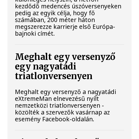
kezdődő medencés úszóversenyeken
pedig az egyik célja, hogy fő
számában, 200 méter háton
megszerezze karrierje első Európa-
bajnoki címét.
Meghalt egy versenyző
egy nagyatádi
triatlonversenyen
Meghalt egy versenyző a nagyatádi
eXtremeMan elnevezésű nyílt
nemzetközi triatlonversenyen -
közölték a szervezők vasárnap az
esemény Facebook-oldalán.