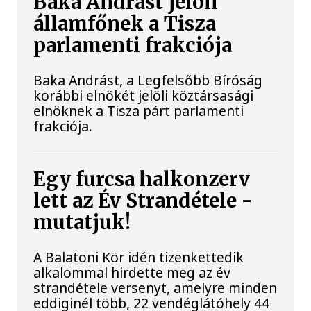
Baka Andrást jelöli
államfőnek a Tisza
parlamenti frakciója
Baka Andrást, a Legfelsőbb Bíróság
korábbi elnökét jelöli köztársasági
elnöknek a Tisza párt parlamenti
frakciója.
Egy furcsa halkonzerv
lett az Év Strandétele -
mutatjuk!
A Balatoni Kör idén tizenkettedik
alkalommal hirdette meg az év
strandétele versenyt, amelyre minden
eddiginél több, 22 vendéglátóhely 44