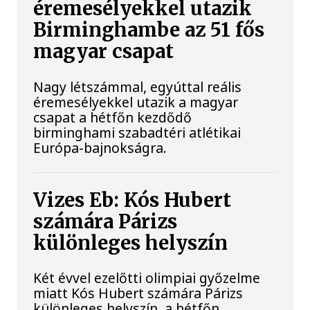
éremesélyekkel utazik
Birminghambe az 51 fős
magyar csapat
Nagy létszámmal, egyúttal reális
éremesélyekkel utazik a magyar
csapat a hétfőn kezdődő
birminghami szabadtéri atlétikai
Európa-bajnokságra.
Vizes Eb: Kós Hubert
számára Párizs
különleges helyszín
Két évvel ezelőtti olimpiai győzelme
miatt Kós Hubert számára Párizs
különleges helyszín, a hétfőn