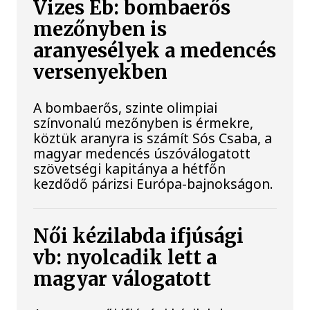
Vizes Eb: bombaerős
mezőnyben is
aranyesélyek a medencés
versenyekben
A bombaerős, szinte olimpiai
színvonalú mezőnyben is érmekre,
köztük aranyra is számít Sós Csaba, a
magyar medencés úszóválogatott
szövetségi kapitánya a hétfőn
kezdődő párizsi Európa-bajnokságon.
Női kézilabda ifjúsági
vb: nyolcadik lett a
magyar válogatott