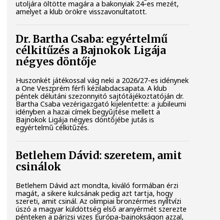
utoljára öltötte magára a bakonyiak 24-es mezét,
amelyet a klub örökre visszavonultatott.
Dr. Bartha Csaba: egyértelmű
célkitűzés a Bajnokok Ligája
négyes döntője
Huszonkét játékossal vág neki a 2026/27-es idénynek
a One Veszprém férfi kézilabdacsapata. A klub
péntek délutáni szezonnyitó sajtótájékoztatóján dr.
Bartha Csaba vezérigazgató kijelentette: a jubileumi
idényben a hazai címek begyűjtése mellett a
Bajnokok Ligája négyes döntőjébe jutás is
egyértelmű célkitűzés.
Betlehem Dávid: szeretem, amit
csinálok
Betlehem Dávid azt mondta, kiváló formában érzi
magát, a sikere kulcsának pedig azt tartja, hogy
szereti, amit csinál. Az olimpiai bronzérmes nyíltvízi
úszó a magyar küldöttség első aranyérmét szerezte
pénteken a párizsi vizes Európa-bajnokságon azzal,