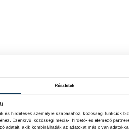
Részletek
ál
mak és hirdetések személyre szabásához, közösségi funkciók biz
hez. Ezenkívül közösségi média-, hirdető- és elemező partner
zó adatait, akik kombinálhatják az adatokat más olyan adatokka