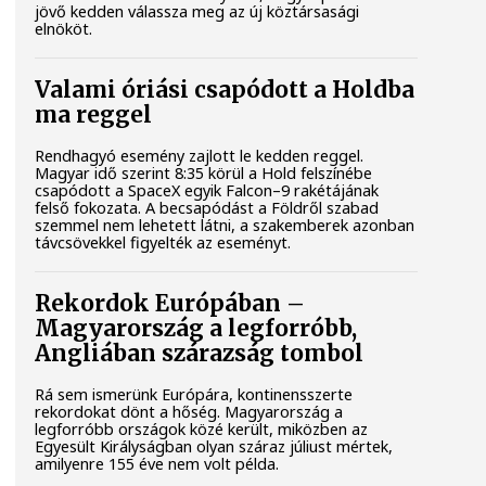
jövő kedden válassza meg az új köztársasági
elnököt.
Valami óriási csapódott a Holdba
ma reggel
Rendhagyó esemény zajlott le kedden reggel.
Magyar idő szerint 8:35 körül a Hold felszínébe
csapódott a SpaceX egyik Falcon–9 rakétájának
felső fokozata. A becsapódást a Földről szabad
szemmel nem lehetett látni, a szakemberek azonban
távcsövekkel figyelték az eseményt.
Rekordok Európában –
Magyarország a legforróbb,
Angliában szárazság tombol
Rá sem ismerünk Európára, kontinensszerte
rekordokat dönt a hőség. Magyarország a
legforróbb országok közé került, miközben az
Egyesült Királyságban olyan száraz júliust mértek,
amilyenre 155 éve nem volt példa.