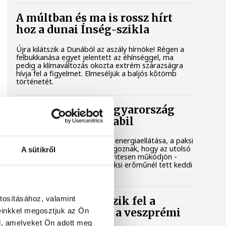
A múltban és ma is rossz hírt
hoz a dunai Ínség-szikla
Újra kilátszik a Dunából az aszály hírnöke! Régen a
felbukkanása egyet jelentett az éhínséggel, ma
pedig a klímaváltozás okozta extrém szárazságra
hívja fel a figyelmet. Elmeséljük a baljós kőtömb
történetét.
Magyar Péter: Magyarország
energiaellátása stabil
Jelenleg stabil Magyarország energiaellátása, a paksi
erőmű munkatársai azon dolgoznak, hogy az utolsó
A sütikről
még termelő turbina hibamentesen működjön -
közölte a miniszterelnök a paksi erőműnél tett keddi
látogatása során.
tosításához, valamint
Játék közben fedezik fel a
einkkel megosztjuk az Ön
tudomány világát a veszprémi
gyerekek
l, amelyeket Ön adott meg