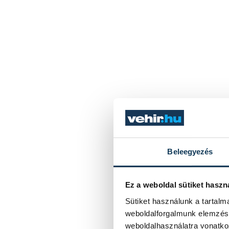
Beleegyezés
Ez a weboldal sütiket haszn
Sütiket használunk a tartal
weboldalforgalmunk elemzésé
weboldalhasználatra vonatko