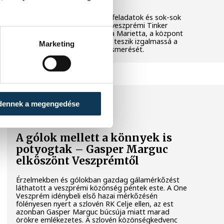
Látványos kísérletek, kreatív feladatok és sok-sok
élmény várja a gyerekeket a veszprémi Tinker
Labsben. Videónkban Balassa Marietta, a központ
vezetője mutatja be, hogyan teszik izgalmassá a
Marketing
természettudományok megismerését.
SPORT
dennek a megengedése
A gólok mellett a könnyek is
potyogtak – Gasper Marguc
elköszönt Veszprémtől
Érzelmekben és gólokban gazdag gálamérkőzést
láthatott a veszprémi közönség péntek este. A One
Veszprém idénybeli első hazai mérkőzésén
fölényesen nyert a szlovén RK Celje ellen, az est
azonban Gasper Marguc búcsúja miatt marad
örökre emlékezetes. A szlovén közönségkedvenc