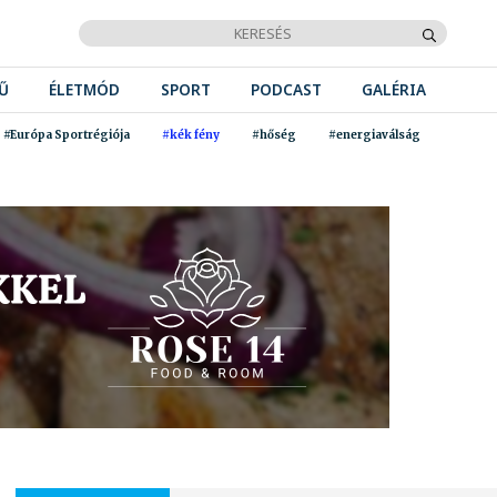
Ű
ÉLETMÓD
SPORT
PODCAST
GALÉRIA
#Európa Sportrégiója
#kék fény
#hőség
#energiaválság