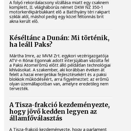
A folyó rekordalacsony vízállása miatt egy csaknem
komplett, II. világháborús német DKW NZ 350-1
motorkerékpárbukkant elő a Batthyány téri rakpart
sziklái alól, máshol pedig egy közel féltonnás brit
akna került elő.
Késéltánc a Dunán: Mi történik,
ha leáll Paks?
Mártha Imre, az MVM Zrt. egykori vezérigazgatója
ATV-n Rónai Egonnak adott interjújában vázolta fel
a Paksi Atomerőmű előtt álló példátlan technológiai
kihívásokat. A szakember, aki korábban éveken át
felelt a hazai energetikai fejlesztésekért és a paksi
blokkok működéséért, arra figyelmeztet: az erőmű
olyan üzemállapotban van, amelyre eredetileg nem
tervezték.
A Tisza-frakció kezdeményezte,
hogy jövő kedden legyen az
államfőválasztás
A Tisza-frakció kezdeményezte, hogy a parlament