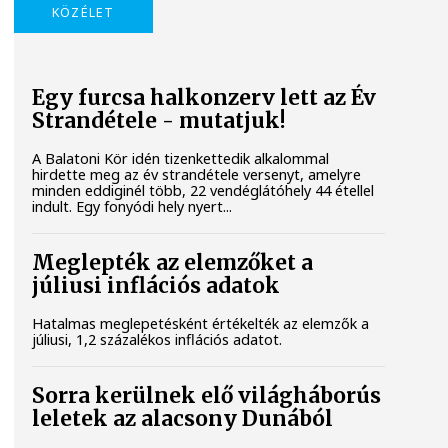
KÖZÉLET
Egy furcsa halkonzerv lett az Év
Strandétele - mutatjuk!
A Balatoni Kör idén tizenkettedik alkalommal
hirdette meg az év strandétele versenyt, amelyre
minden eddiginél több, 22 vendéglátóhely 44 étellel
indult. Egy fonyódi hely nyert...
Meglepték az elemzőket a
júliusi inflációs adatok
Hatalmas meglepetésként értékelték az elemzők a
júliusi, 1,2 százalékos inflációs adatot.
Sorra kerülnek elő világháborús
leletek az alacsony Dunából