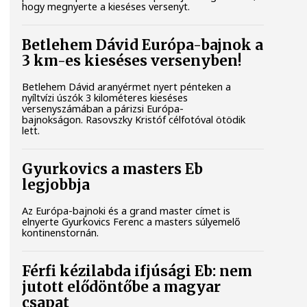
hogy megnyerte a kieséses versenyt.
Betlehem Dávid Európa-bajnok a
3 km-es kieséses versenyben!
Betlehem Dávid aranyérmet nyert pénteken a
nyíltvízi úszók 3 kilométeres kieséses
versenyszámában a párizsi Európa-
bajnokságon. Rasovszky Kristóf célfotóval ötödik
lett.
Gyurkovics a masters Eb
legjobbja
Az Európa-bajnoki és a grand master címet is
elnyerte Gyurkovics Ferenc a masters súlyemelő
kontinenstornán.
Férfi kézilabda ifjúsági Eb: nem
jutott elődöntőbe a magyar
csapat