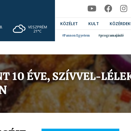
KÖZÉLET
KULT
KÖZÉRDEK
VESZPRÉM
8.
21°C
#Pannon Egyetem
#programajánló