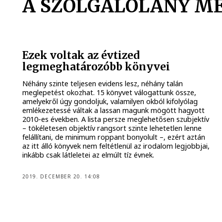
A SZOLGÁLÓLÁNY ME
Ezek voltak az évtized
legmeghatározóbb könyvei
Néhány szinte teljesen evidens lesz, néhány talán
meglepetést okozhat. 15 könyvet válogattunk össze,
amelyekről úgy gondoljuk, valamilyen okból kifolyólag
emlékezetessé váltak a lassan magunk mögött hagyott
2010-es években. A lista persze meglehetősen szubjektív
– tökéletesen objektív rangsort szinte lehetetlen lenne
felállítani, de minimum roppant bonyolult –, ezért aztán
az itt álló könyvek nem feltétlenül az irodalom legjobbjai,
inkább csak látleletei az elmúlt tíz évnek.
2019. DECEMBER 20. 14:08