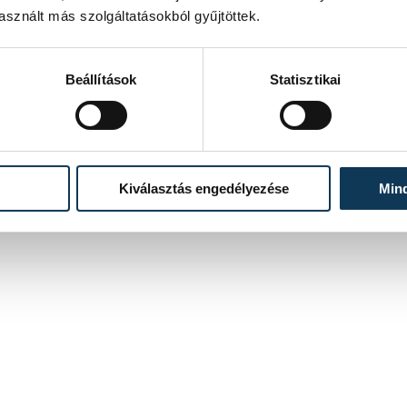
sznált más szolgáltatásokból gyűjtöttek.
Beállítások
Statisztikai
Kiválasztás engedélyezése
Min