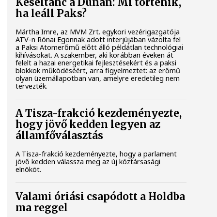
Késéltánc a Dunán: Mi történik,
ha leáll Paks?
Mártha Imre, az MVM Zrt. egykori vezérigazgatója
ATV-n Rónai Egonnak adott interjújában vázolta fel
a Paksi Atomerőmű előtt álló példátlan technológiai
kihívásokat. A szakember, aki korábban éveken át
felelt a hazai energetikai fejlesztésekért és a paksi
blokkok működéséért, arra figyelmeztet: az erőmű
olyan üzemállapotban van, amelyre eredetileg nem
tervezték.
A Tisza-frakció kezdeményezte,
hogy jövő kedden legyen az
államfőválasztás
A Tisza-frakció kezdeményezte, hogy a parlament
jövő kedden válassza meg az új köztársasági
elnököt.
Valami óriási csapódott a Holdba
ma reggel