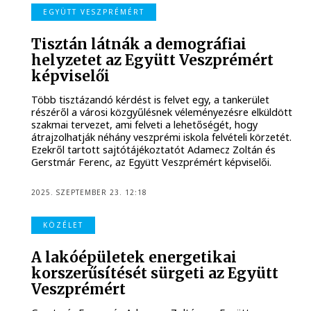
EGYÜTT VESZPRÉMÉRT
Tisztán látnák a demográfiai
helyzetet az Együtt Veszprémért
képviselői
Több tisztázandó kérdést is felvet egy, a tankerület
részéről a városi közgyűlésnek véleményezésre elküldött
szakmai tervezet, ami felveti a lehetőségét, hogy
átrajzolhatják néhány veszprémi iskola felvételi körzetét.
Ezekről tartott sajtótájékoztatót Adamecz Zoltán és
Gerstmár Ferenc, az Együtt Veszprémért képviselői.
2025. SZEPTEMBER 23. 12:18
KÖZÉLET
A lakóépületek energetikai
korszerűsítését sürgeti az Együtt
Veszprémért