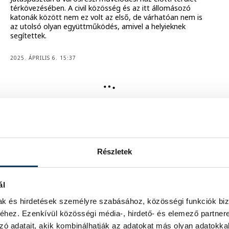
térkövezésében. A civil közösség és az itt állomásozó
katonák között nem ez volt az első, de várhatóan nem is
az utolsó olyan együttműködés, amivel a helyieknek
segítettek.
2025. ÁPRILIS 6. 15:37
KÖLTSÉGVETÉS
Kiszámítható, stabil,
kockázatmentes költségvetés
Megszavazták a város idei költségvetését, 38 milliárdos
kiadást tervez erre az évre az önkormányzat.
Részletek
2025. FEBRUÁR 27. 15:56
ál
IDŐKÖZI ÖNKORMÁNYZATI VÁLASZTÁS
mak és hirdetések személyre szabásához, közösségi funkciók biz
Varga József lesz az Együtt
hez. Ezenkívül közösségi média-, hirdető- és elemező partner
Veszprémért jelöltje
zó adatait, akik kombinálhatják az adatokat más olyan adatokka