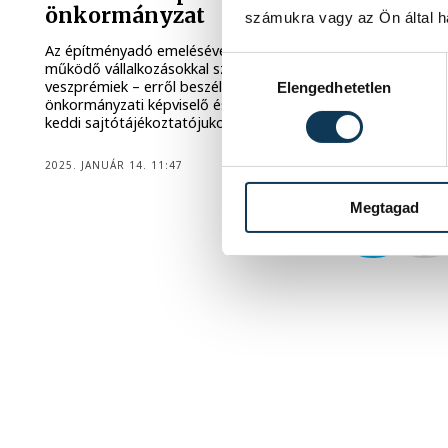
önkormányzat
számukra vagy az Ön által ha
Az építményadó emelésével a környékbeli településeken
Hozzájárulás kiválasztása
működő vállalkozásokkal szemben hátrányba kerültek a
veszprémiek – erről beszélt Adamecz Zoltán
Elengedhetetlen
önkormányzati képviselő és Varga József képviselőjelölt
keddi sajtótájékoztatójukon.
2025. JANUÁR 14. 11:47
Megtagad
1
2