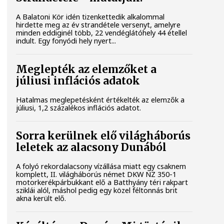
A Balatoni Kör idén tizenkettedik alkalommal
hirdette meg az év strandétele versenyt, amelyre
minden eddiginél több, 22 vendéglátóhely 44 étellel
indult. Egy fonyódi hely nyert...
Meglepték az elemzőket a
júliusi inflációs adatok
Hatalmas meglepetésként értékelték az elemzők a
júliusi, 1,2 százalékos inflációs adatot.
Sorra kerülnek elő világháborús
leletek az alacsony Dunából
A folyó rekordalacsony vízállása miatt egy csaknem
komplett, II. világháborús német DKW NZ 350-1
motorkerékpárbukkant elő a Batthyány téri rakpart
sziklái alól, máshol pedig egy közel féltonnás brit
akna került elő.