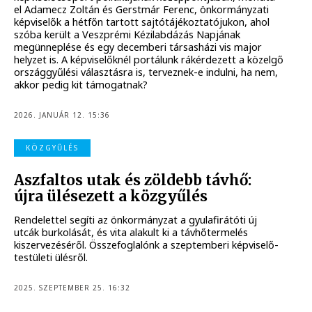
el Adamecz Zoltán és Gerstmár Ferenc, önkormányzati
képviselők a hétfőn tartott sajtótájékoztatójukon, ahol
szóba került a Veszprémi Kézilabdázás Napjának
megünneplése és egy decemberi társasházi vis major
helyzet is. A képviselőknél portálunk rákérdezett a közelgő
országgyűlési választásra is, terveznek-e indulni, ha nem,
akkor pedig kit támogatnak?
2026. JANUÁR 12. 15:36
KÖZGYŰLÉS
Aszfaltos utak és zöldebb távhő:
újra ülésezett a közgyűlés
Rendelettel segíti az önkormányzat a gyulafirátóti új
utcák burkolását, és vita alakult ki a távhőtermelés
kiszervezéséről. Összefoglalónk a szeptemberi képviselő-
testületi ülésről.
2025. SZEPTEMBER 25. 16:32