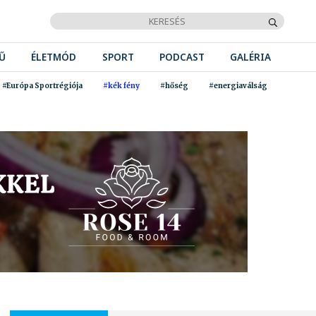
Ű
ÉLETMÓD
SPORT
PODCAST
GALÉRIA
#Európa Sportrégiója
#kék fény
#hőség
#energiaválság