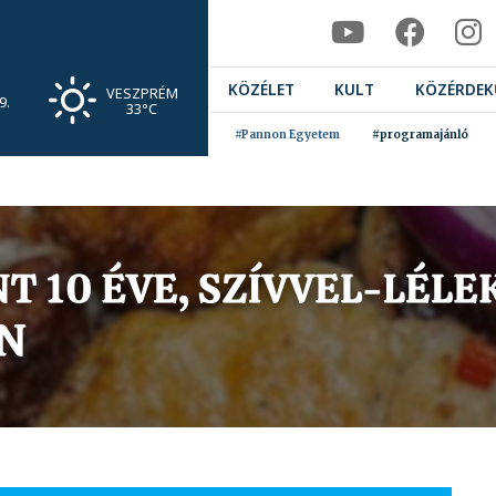
KÖZÉLET
KULT
KÖZÉRDEK
VESZPRÉM
9.
33°C
#Pannon Egyetem
#programajánló