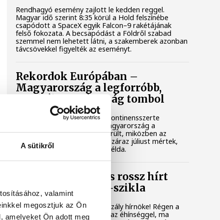
Rendhagyó esemény zajlott le kedden reggel.
Magyar idő szerint 8:35 körül a Hold felszínébe
csapódott a SpaceX egyik Falcon–9 rakétájának
felső fokozata. A becsapódást a Földről szabad
szemmel nem lehetett látni, a szakemberek azonban
távcsövekkel figyelték az eseményt.
Rekordok Európában –
Magyarország a legforróbb,
Angliában szárazság tombol
Rá sem ismerünk Európára, kontinensszerte
rekordokat dönt a hőség. Magyarország a
legforróbb országok közé került, miközben az
Egyesült Királyságban olyan száraz júliust mértek,
A sütikről
amilyenre 155 éve nem volt példa.
A múltban és ma is rossz hírt
hoz a dunai Ínség-szikla
tosításához, valamint
einkkel megosztjuk az Ön
Újra kilátszik a Dunából az aszály hírnöke! Régen a
felbukkanása egyet jelentett az éhínséggel, ma
l, amelyeket Ön adott meg