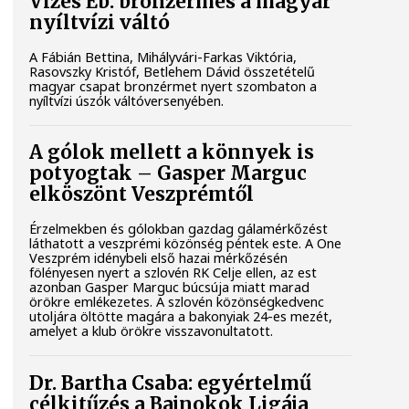
Vizes Eb: bronzérmes a magyar
nyíltvízi váltó
A Fábián Bettina, Mihályvári-Farkas Viktória,
Rasovszky Kristóf, Betlehem Dávid összetételű
magyar csapat bronzérmet nyert szombaton a
nyíltvízi úszók váltóversenyében.
A gólok mellett a könnyek is
potyogtak – Gasper Marguc
elköszönt Veszprémtől
Érzelmekben és gólokban gazdag gálamérkőzést
láthatott a veszprémi közönség péntek este. A One
Veszprém idénybeli első hazai mérkőzésén
fölényesen nyert a szlovén RK Celje ellen, az est
azonban Gasper Marguc búcsúja miatt marad
örökre emlékezetes. A szlovén közönségkedvenc
utoljára öltötte magára a bakonyiak 24-es mezét,
amelyet a klub örökre visszavonultatott.
Dr. Bartha Csaba: egyértelmű
célkitűzés a Bajnokok Ligája