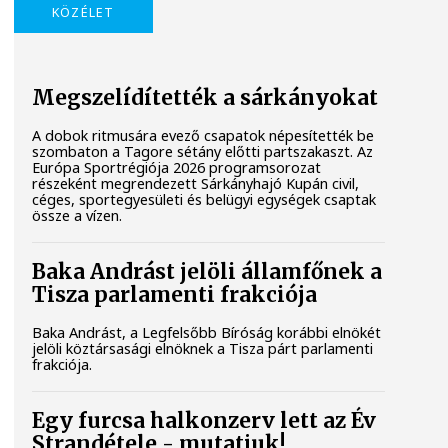
KÖZÉLET
Megszelídítették a sárkányokat
A dobok ritmusára evező csapatok népesítették be
szombaton a Tagore sétány előtti partszakaszt. Az
Európa Sportrégiója 2026 programsorozat
részeként megrendezett Sárkányhajó Kupán civil,
céges, sportegyesületi és belügyi egységek csaptak
össze a vízen.
Baka Andrást jelöli államfőnek a
Tisza parlamenti frakciója
Baka Andrást, a Legfelsőbb Bíróság korábbi elnökét
jelöli köztársasági elnöknek a Tisza párt parlamenti
frakciója.
Egy furcsa halkonzerv lett az Év
Strandétele - mutatjuk!