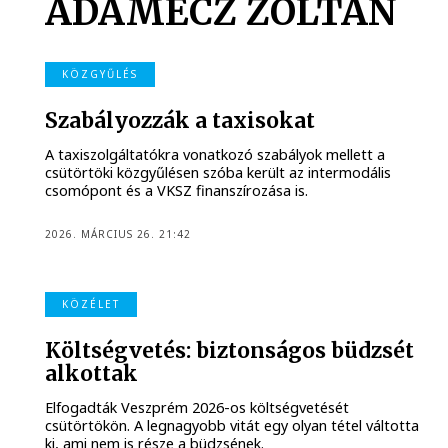
ADAMECZ ZOLTÁN
KÖZGYŰLÉS
Szabályozzák a taxisokat
A taxiszolgáltatókra vonatkozó szabályok mellett a
csütörtöki közgyűlésen szóba került az intermodális
csomópont és a VKSZ finanszírozása is.
2026. MÁRCIUS 26. 21:42
KÖZÉLET
Költségvetés: biztonságos büdzsét
alkottak
Elfogadták Veszprém 2026-os költségvetését
csütörtökön. A legnagyobb vitát egy olyan tétel váltotta
ki, ami nem is része a büdzsének.