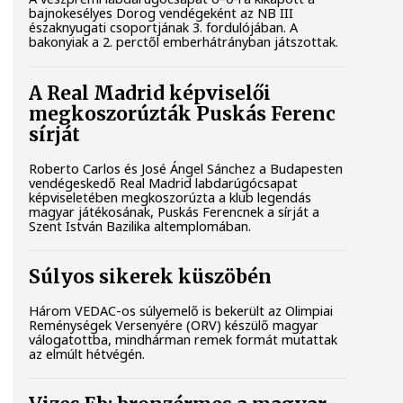
bajnokesélyes Dorog vendégeként az NB III
északnyugati csoportjának 3. fordulójában. A
bakonyiak a 2. perctől emberhátrányban játszottak.
A Real Madrid képviselői
megkoszorúzták Puskás Ferenc
sírját
Roberto Carlos és José Ángel Sánchez a Budapesten
vendégeskedő Real Madrid labdarúgócsapat
képviseletében megkoszorúzta a klub legendás
magyar játékosának, Puskás Ferencnek a sírját a
Szent István Bazilika altemplomában.
Súlyos sikerek küszöbén
Három VEDAC-os súlyemelő is bekerült az Olimpiai
Reménységek Versenyére (ORV) készülő magyar
válogatottba, mindhárman remek formát mutattak
az elmúlt hétvégén.