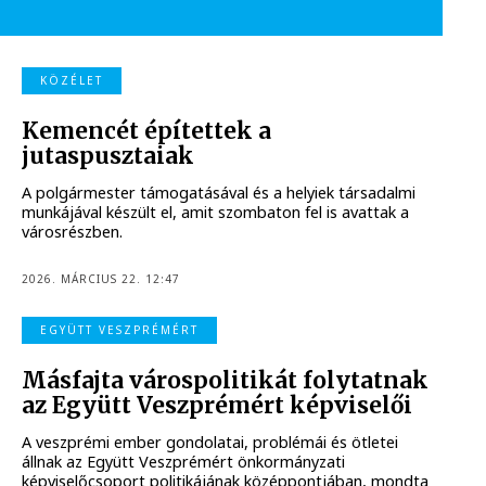
KÖZÉLET
Kemencét építettek a
jutaspusztaiak
A polgármester támogatásával és a helyiek társadalmi
munkájával készült el, amit szombaton fel is avattak a
városrészben.
2026. MÁRCIUS 22. 12:47
EGYÜTT VESZPRÉMÉRT
Másfajta várospolitikát folytatnak
az Együtt Veszprémért képviselői
A veszprémi ember gondolatai, problémái és ötletei
állnak az Együtt Veszprémért önkormányzati
képviselőcsoport politikájának középpontjában, mondta