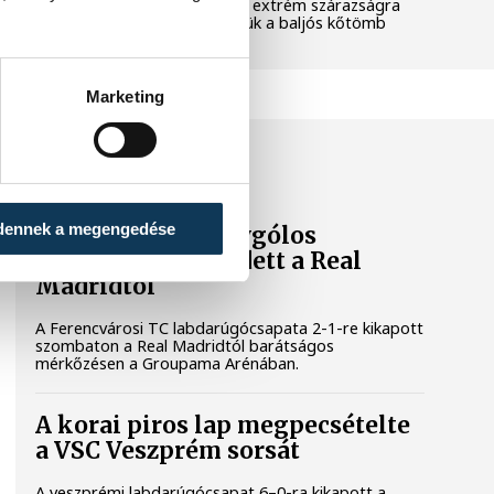
pedig a klímaváltozás okozta extrém szárazságra
hívja fel a figyelmet. Elmeséljük a baljós kőtömb
történetét.
Marketing
SPORT
dennek a megengedése
A Ferencváros egygólos
vereséget szenvedett a Real
Madridtól
A Ferencvárosi TC labdarúgócsapata 2-1-re kikapott
szombaton a Real Madridtól barátságos
mérkőzésen a Groupama Arénában.
A korai piros lap megpecsételte
a VSC Veszprém sorsát
A veszprémi labdarúgócsapat 6–0-ra kikapott a