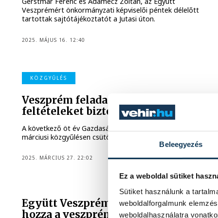
Gerstmár Ferenc és Adamecz Zoltán, az Együtt
Veszprémért önkormányzati képviselői péntek délelőtt
tartottak sajtótájékoztatót a Jutasi úton.
2025. MÁJUS 16. 12:40
KÖZGYŰLÉS
Veszprém feladata, hogy élhető
feltételeket biztosítson
A következő öt év Gazdasági Programjáról is döntöttek a
márciusi közgyűlésen csütörtökön.
Beleegyezés
2025. MÁRCIUS 27. 22:02
Ez a weboldal sütiket haszn
KÖZÉLET
Sütiket használunk a tartal
Együtt Veszprémért: hátrányba
weboldalforgalmunk elemzésé
hozza a veszprémi vállalkozókat az
weboldalhasználatra vonatko