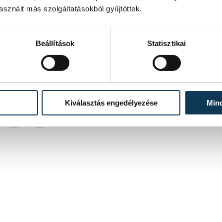
sznált más szolgáltatásokból gyűjtöttek.
Helyi vállalkozót indít az Együtt Veszprémért az időközi
önkormányzati választáson január 19-én.
Beállítások
Statisztikai
2024. NOVEMBER 19. 14:28
Kiválasztás engedélyezése
Min