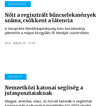
KÖZGYŰLÉS
Nőtt a regisztrált bűncselekmények
száma, csökkent a látencia
A Veszprémi Rendőrkapitányság éves beszámolója
jelentette a májusi közgyűlés fő témáját csütörtökön.
2025. MÁJUS 29. 15:43
KÖZÉLET
Nemzetközi katonai segítség a
jutaspusztaiaknak
Magyar, amerikai, olasz, és horvát katonák is segítettek
Jutaspusztán a városrészi művelődési ház előtti terület