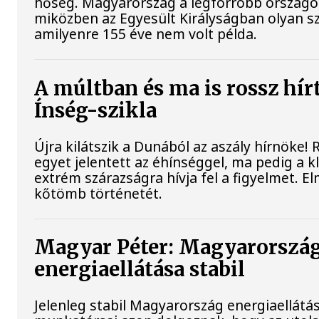
hőség. Magyarország a legforróbb országok
miközben az Egyesült Királyságban olyan sz
amilyenre 155 éve nem volt példa.
A múltban és ma is rossz hír
Ínség-szikla
Újra kilátszik a Dunából az aszály hírnöke!
egyet jelentett az éhínséggel, ma pedig a 
extrém szárazságra hívja fel a figyelmet. El
kőtömb történetét.
Magyar Péter: Magyarorszá
energiaellátása stabil
Jelenleg stabil Magyarország energiaellátá