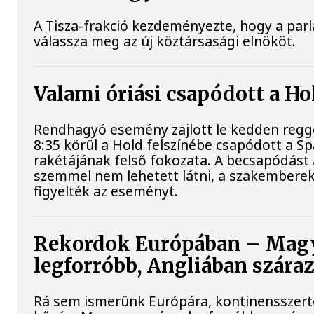
A Tisza-frakció kezdeményezte, hogy a par
válassza meg az új köztársasági elnököt.
Valami óriási csapódott a H
Rendhagyó esemény zajlott le kedden regge
8:35 körül a Hold felszínébe csapódott a S
rakétájának felső fokozata. A becsapódást 
szemmel nem lehetett látni, a szakembere
figyelték az eseményt.
Rekordok Európában – Magy
legforróbb, Angliában szára
Rá sem ismerünk Európára, kontinensszert