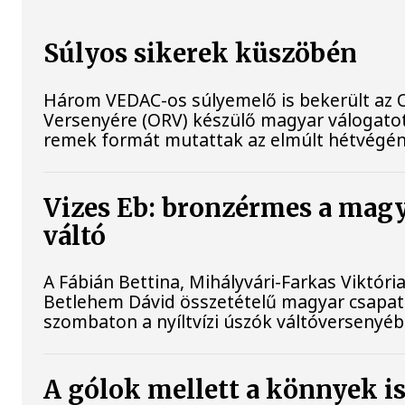
Súlyos sikerek küszöbén
Három VEDAC-os súlyemelő is bekerült az
Versenyére (ORV) készülő magyar válogat
remek formát mutattak az elmúlt hétvégén
Vizes Eb: bronzérmes a magy
váltó
A Fábián Bettina, Mihályvári-Farkas Viktória
Betlehem Dávid összetételű magyar csapat
szombaton a nyíltvízi úszók váltóversenyéb
A gólok mellett a könnyek i