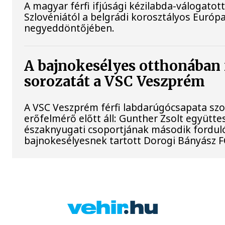
A magyar férfi ifjúsági kézilabda-válogatot
Szlovéniától a belgrádi korosztályos Európ
negyeddöntőjében.
A bajnokesélyes otthonában 
sorozatát a VSC Veszprém
A VSC Veszprém férfi labdarúgócsapata s
erőfelmérő előtt áll: Gunther Zsolt együttes
északnyugati csoportjának második fordul
bajnokesélyesnek tartott Dorogi Bányász F