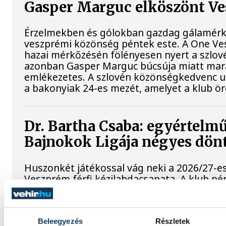
Gasper Marguc elköszönt V
Érzelmekben és gólokban gazdag gálamérkő
veszprémi közönség péntek este. A One Ve
hazai mérkőzésén fölényesen nyert a szlovén
azonban Gasper Marguc búcsúja miatt mar
emlékezetes. A szlovén közönségkedvenc ut
a bakonyiak 24-es mezét, amelyet a klub ör
Dr. Bartha Csaba: egyértelmű
Bajnokok Ligája négyes dön
Huszonkét játékossal vág neki a 2026/27-e
Veszprém férfi kézilabdacsapata. A klub pé
szezonnyitó sajtótájékoztatóján dr. Bartha
kijelentette: a jubileumi idényben a hazai 
mellett a Bajnokok Ligája négyes döntőjébe
célkitűzés.
Beleegyezés
Részletek