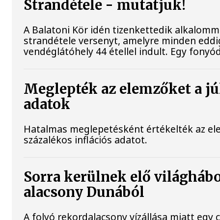
Strandétele - mutatjuk!
A Balatoni Kör idén tizenkettedik alkalomm
strandétele versenyt, amelyre minden eddig
vendéglátóhely 44 étellel indult. Egy fonyódi
Meglepték az elemzőket a júl
adatok
Hatalmas meglepetésként értékelték az elem
százalékos inflációs adatot.
Sorra kerülnek elő világhábo
alacsony Dunából
A folyó rekordalacsony vízállása miatt egy 