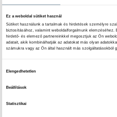
Betlehem Dávid: szeretem, a
Ez a weboldal sütiket használ
Sütiket használunk a tartalmak és hirdetések személyre sz
biztosításához, valamint weboldalforgalmunk elemzéséhez. 
Betlehem Dávid azt mondta, kiváló formába
kulcsának pedig azt tartja, hogy szereti, ami
hirdető- és elemező partnereinkkel megosztjuk az Ön webol
bronzérmes nyíltvízi úszó a magyar küldöt
adatait, akik kombinálhatják az adatokat más olyan adatokk
szerezte pénteken a párizsi vizes Európa-b
számukra vagy az Ön által használt más szolgáltatásokból g
megnyerte a kieséses versenyt.
Hozzájárulás kiválasztása
Elengedhetetlen
Betlehem Dávid Európa-bajn
kieséses versenyben!
Beállítások
Betlehem Dávid aranyérmet nyert pénteken a
kilométeres kieséses versenyszámában a pá
Statisztikai
bajnokságon. Rasovszky Kristóf célfotóval ö