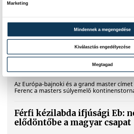
Marketing
Nagy ugrás az elitbe
Rendkívül szoros és kiegyensúlyozott vers
Mindennek a megengedése
helyezést szerzett az U18-as Európa-bajn
Egyetemi és Diák Atlétikai Club (VEDAC) tá
Botond.
Kiválasztás engedélyezése
Megtagad
Gyurkovics a masters Eb leg
Az Európa-bajnoki és a grand master címet 
Ferenc a masters súlyemelő kontinenstorn
Férfi kézilabda ifjúsági Eb: 
elődöntőbe a magyar csapat