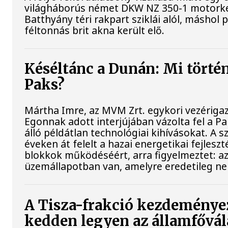
világháborús német DKW NZ 350-1 motorke
Batthyány téri rakpart sziklái alól, máshol 
féltonnás brit akna került elő.
Késéltánc a Dunán: Mi történi
Paks?
Mártha Imre, az MVM Zrt. egykori vezériga
Egonnak adott interjújában vázolta fel a P
álló példátlan technológiai kihívásokat. A 
éveken át felelt a hazai energetikai fejlesz
blokkok működéséért, arra figyelmeztet: a
üzemállapotban van, amelyre eredetileg ne
A Tisza-frakció kezdeményez
kedden legyen az államfővál