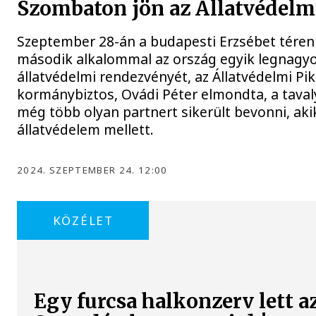
Szombaton jön az Állatvédelm
Szeptember 28-án a budapesti Erzsébet tére
második alkalommal az ország egyik legnagy
állatvédelmi rendezvényét, az Állatvédelmi Pikn
kormánybiztos, Ovádi Péter elmondta, a tavaly
még több olyan partnert sikerült bevonni, aki
állatvédelem mellett.
2024. SZEPTEMBER 24. 12:00
KÖZÉLET
Egy furcsa halkonzerv lett a