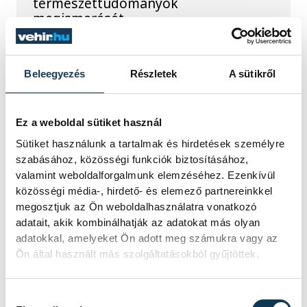
természettudományok
megismerését.
Augusztus 12-én
Beleegyezés
Részletek
A sütikről
napfogyatkozás és
csillaghullás is vár ránk
Ez a weboldal sütiket használ
Sütiket használunk a tartalmak és hirdetések személyre
Az év legsűrűbb csillagászati napján,
augusztus 12-én éjjel tetőzik majd a
szabásához, közösségi funkciók biztosításához,
Perseidák hullócsillagraj, de
valamint weboldalforgalmunk elemzéséhez. Ezenkívül
ugyanezen a napon részleges
közösségi média-, hirdető- és elemező partnereinkkel
napfogyatkozást is meg lehet majd
megosztjuk az Ön weboldalhasználatra vonatkozó
figyelni.
adatait, akik kombinálhatják az adatokat más olyan
adatokkal, amelyeket Ön adott meg számukra vagy az
Ön által használt más szolgáltatásokból gyűjtöttek.
Lekapcsolják Veszprém
díszkivilágítását,
Hozzájárulás kiválasztása