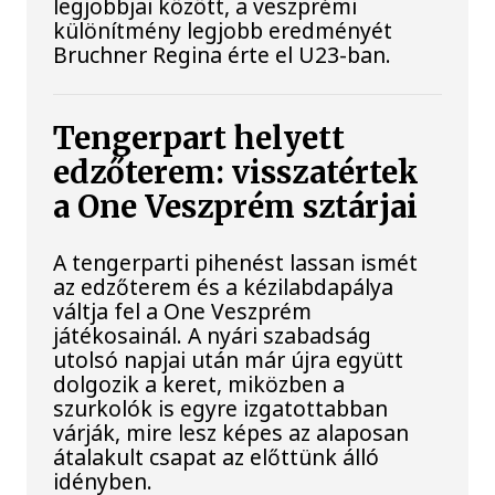
legjobbjai között, a veszprémi
különítmény legjobb eredményét
Bruchner Regina érte el U23-ban.
Tengerpart helyett
edzőterem: visszatértek
a One Veszprém sztárjai
A tengerparti pihenést lassan ismét
az edzőterem és a kézilabdapálya
váltja fel a One Veszprém
játékosainál. A nyári szabadság
utolsó napjai után már újra együtt
dolgozik a keret, miközben a
szurkolók is egyre izgatottabban
várják, mire lesz képes az alaposan
átalakult csapat az előttünk álló
idényben.