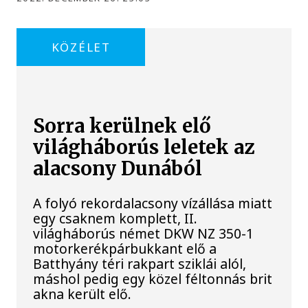
KÖZÉLET
Sorra kerülnek elő
világháborús leletek az
alacsony Dunából
A folyó rekordalacsony vízállása miatt
egy csaknem komplett, II.
világháborús német DKW NZ 350-1
motorkerékpárbukkant elő a
Batthyány téri rakpart sziklái alól,
máshol pedig egy közel féltonnás brit
akna került elő.