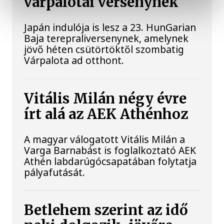
várpalotai versenynek
Japán indulója is lesz a 23. HunGarian
Baja terepraliversenynek, amelynek
jövő héten csütörtöktől szombatig
Várpalota ad otthont.
Vitális Milán négy évre
írt alá az AEK Athénhoz
A magyar válogatott Vitális Milán a
Varga Barnabást is foglalkoztató AEK
Athén labdarúgócsapatában folytatja
pályafutását.
Betlehem szerint az idő