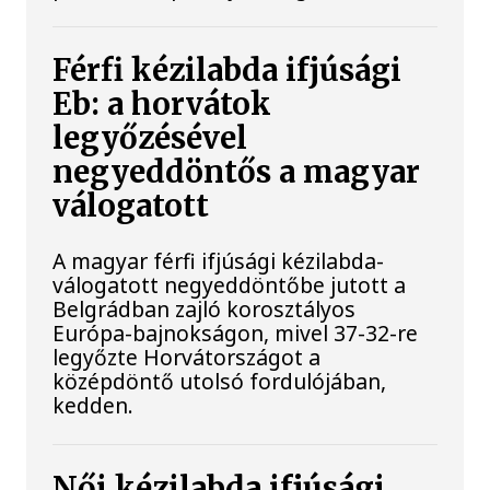
Férfi kézilabda ifjúsági
Eb: a horvátok
legyőzésével
negyeddöntős a magyar
válogatott
A magyar férfi ifjúsági kézilabda-
válogatott negyeddöntőbe jutott a
Belgrádban zajló korosztályos
Európa-bajnokságon, mivel 37-32-re
legyőzte Horvátországot a
középdöntő utolsó fordulójában,
kedden.
Női kézilabda ifjúsági