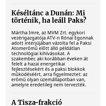
Késéltánc a Dunán: Mi
történik, ha leáll Paks?
Mártha Imre, az MVM Zrt. egykori
vezérigazgatója ATV-n Rónai Egonnak
adott interjújában vázolta fel a Paksi
Atomerőmű előtt álló példátlan
technológiai kihívásokat. A
szakember, aki korábban éveken át
felelt a hazai energetikai
fejlesztésekért és a paksi blokkok
működéséért, arra figyelmeztet: az
erőmű olyan üzemállapotban van,
amelyre eredetileg nem tervezték.
A Tisza-frakció