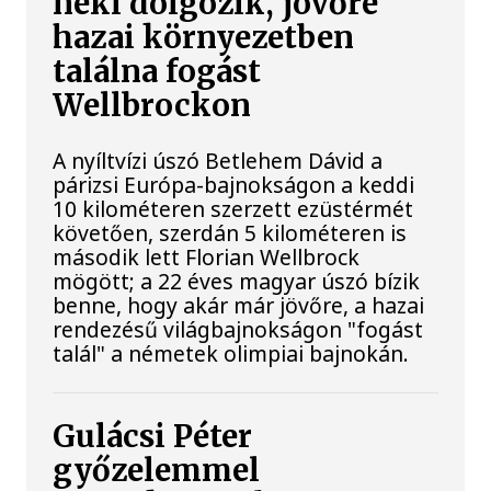
neki dolgozik, jövőre
hazai környezetben
találna fogást
Wellbrockon
A nyíltvízi úszó Betlehem Dávid a
párizsi Európa-bajnokságon a keddi
10 kilométeren szerzett ezüstérmét
követően, szerdán 5 kilométeren is
második lett Florian Wellbrock
mögött; a 22 éves magyar úszó bízik
benne, hogy akár már jövőre, a hazai
rendezésű világbajnokságon "fogást
talál" a németek olimpiai bajnokán.
Gulácsi Péter
győzelemmel