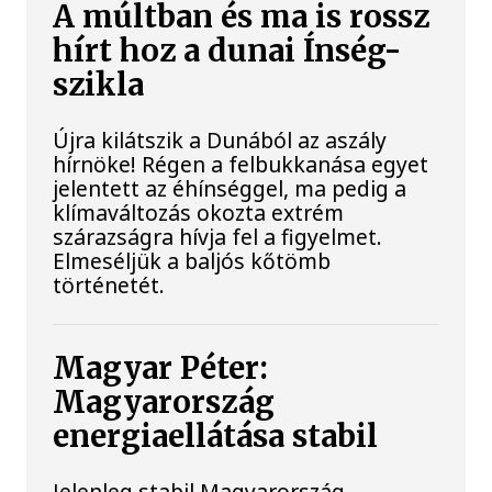
A múltban és ma is rossz
hírt hoz a dunai Ínség-
szikla
Újra kilátszik a Dunából az aszály
hírnöke! Régen a felbukkanása egyet
jelentett az éhínséggel, ma pedig a
klímaváltozás okozta extrém
szárazságra hívja fel a figyelmet.
Elmeséljük a baljós kőtömb
történetét.
Magyar Péter:
Magyarország
energiaellátása stabil
Jelenleg stabil Magyarország