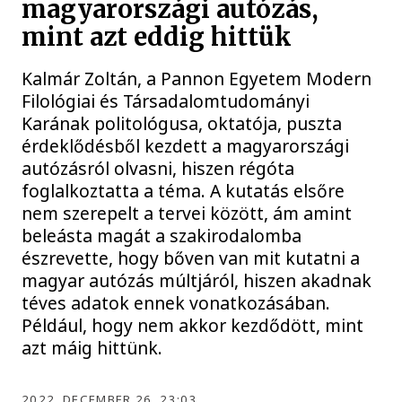
magyarországi autózás,
mint azt eddig hittük
Kalmár Zoltán, a Pannon Egyetem Modern
Filológiai és Társadalomtudományi
Karának politológusa, oktatója, puszta
érdeklődésből kezdett a magyarországi
autózásról olvasni, hiszen régóta
foglalkoztatta a téma. A kutatás elsőre
nem szerepelt a tervei között, ám amint
beleásta magát a szakirodalomba
észrevette, hogy bőven van mit kutatni a
magyar autózás múltjáról, hiszen akadnak
téves adatok ennek vonatkozásában.
Például, hogy nem akkor kezdődött, mint
azt máig hittünk.
2022. DECEMBER 26. 23:03