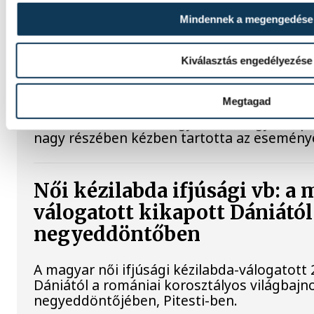
Nielsen bravúrokkal, Imre ké
Mindennek a megengedése
mutatkozott be Veszprém-
Kiválasztás engedélyezése
A bajnoki és Magyar Kupa-címvédő One Ves
ös győzelmet aratott az ETO University H
Megtagad
csütörtökön, ezzel sikerrel kezdte a nyári 
sorát. Xavier Pascual együttese nagy tempót
nagy részében kézben tartotta az esemény
Női kézilabda ifjúsági vb: a
válogatott kikapott Dániától
negyeddöntőben
A magyar női ifjúsági kézilabda-válogatott 
Dániától a romániai korosztályos világbajn
negyeddöntőjében, Pitesti-ben.