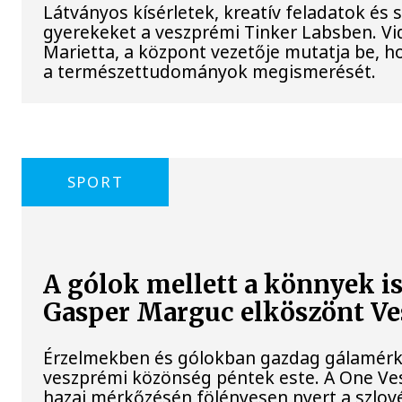
Látványos kísérletek, kreatív feladatok és 
gyerekeket a veszprémi Tinker Labsben. V
Marietta, a központ vezetője mutatja be, h
a természettudományok megismerését.
SPORT
A gólok mellett a könnyek i
Gasper Marguc elköszönt V
Érzelmekben és gólokban gazdag gálamérkő
veszprémi közönség péntek este. A One Ve
hazai mérkőzésén fölényesen nyert a szlovén