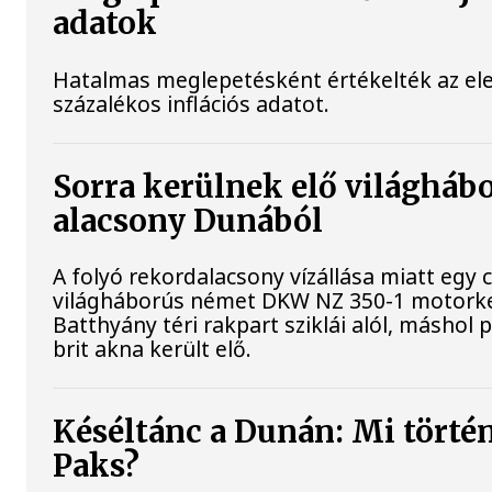
adatok
Hatalmas meglepetésként értékelték az elem
százalékos inflációs adatot.
Sorra kerülnek elő világhábo
alacsony Dunából
A folyó rekordalacsony vízállása miatt egy 
világháborús német DKW NZ 350-1 motorke
Batthyány téri rakpart sziklái alól, máshol 
brit akna került elő.
Késéltánc a Dunán: Mi történi
Paks?