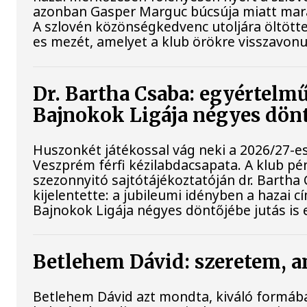
azonban Gasper Marguc búcsúja miatt mar
A szlovén közönségkedvenc utoljára öltött
es mezét, amelyet a klub örökre visszavonu
Dr. Bartha Csaba: egyértelmű
Bajnokok Ligája négyes dön
Huszonkét játékossal vág neki a 2026/27-e
Veszprém férfi kézilabdacsapata. A klub pé
szezonnyitó sajtótájékoztatóján dr. Bartha
kijelentette: a jubileumi idényben a hazai 
Bajnokok Ligája négyes döntőjébe jutás is 
Betlehem Dávid: szeretem, a
Betlehem Dávid azt mondta, kiváló formába