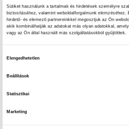
Sütiket használunk a tartalmak és hirdetések személyre sz
Férfi kézilabda ifjúsági Eb: 
biztosításához, valamint weboldalforgalmunk elemzéséhez. 
hirdető- és elemező partnereinkkel megosztjuk az Ön webold
elődöntőbe a magyar csapat
akik kombinálhatják az adatokat más olyan adatokkal, ame
vagy az Ön által használt más szolgáltatásokból gyűjtöttek.
A magyar férfi ifjúsági kézilabda-válogatot
Szlovéniától a belgrádi korosztályos Európ
negyeddöntőjében.
Hozzájárulás kiválasztása
Elengedhetetlen
A bajnokesélyes otthonában 
Beállítások
sorozatát a VSC Veszprém
Statisztikai
A VSC Veszprém férfi labdarúgócsapata s
erőfelmérő előtt áll: Gunther Zsolt együtte
csoportjának második fordulójában a bajno
Marketing
Dorogi Bányász FC vendége lesz.