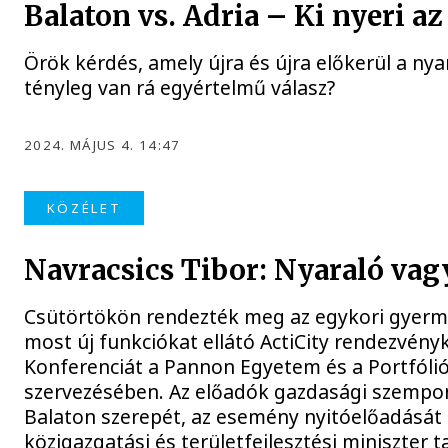
Balaton vs. Adria – Ki nyeri az
Örök kérdés, amely újra és újra előkerül a ny
tényleg van rá egyértelmű válasz?
2024. MÁJUS 4. 14:47
KÖZÉLET
Navracsics Tibor: Nyaraló vag
Csütörtökön rendezték meg az egykori gyerm
most új funkciókat ellátó ActiCity rendezvén
Konferenciát a Pannon Egyetem és a Portfólió
szervezésében. Az előadók gazdasági szempon
Balaton szerepét, az esemény nyitóelőadását D
közigazgatási és területfejlesztési miniszter 