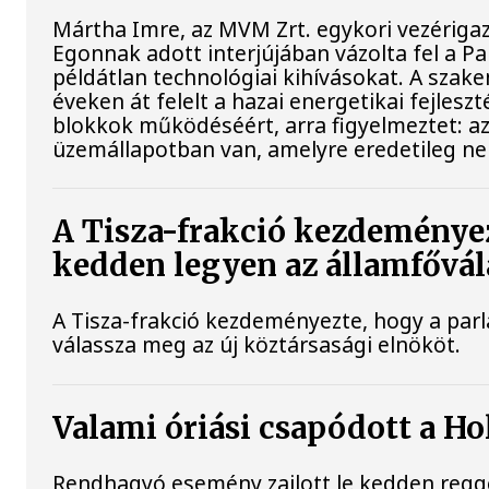
Mártha Imre, az MVM Zrt. egykori vezériga
Egonnak adott interjújában vázolta fel a P
példátlan technológiai kihívásokat. A szak
éveken át felelt a hazai energetikai fejlesz
blokkok működéséért, arra figyelmeztet: a
üzemállapotban van, amelyre eredetileg ne
A Tisza-frakció kezdeményez
kedden legyen az államfővál
A Tisza-frakció kezdeményezte, hogy a par
válassza meg az új köztársasági elnököt.
Valami óriási csapódott a H
Rendhagyó esemény zajlott le kedden regge