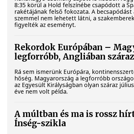
8:35 körül a Hold felszínébe csapódott a S
rakétájának felső fokozata. A becsapódást 
szemmel nem lehetett látni, a szakembere
figyelték az eseményt.
Rekordok Európában – Magy
legforróbb, Angliában szára
Rá sem ismerünk Európára, kontinensszert
hőség. Magyarország a legforróbb országo
az Egyesült Királyságban olyan száraz júliu
éve nem volt példa.
A múltban és ma is rossz hír
Ínség-szikla