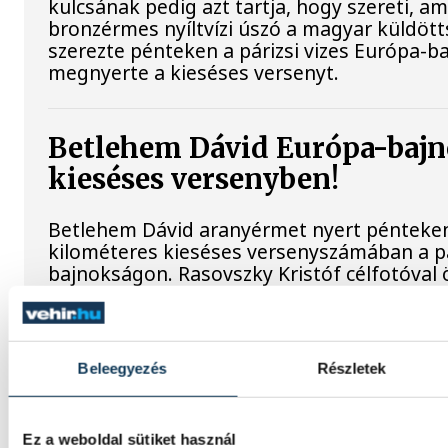
kulcsának pedig azt tartja, hogy szereti, ami
bronzérmes nyíltvízi úszó a magyar küldöt
szerezte pénteken a párizsi vizes Európa-b
megnyerte a kieséses versenyt.
Betlehem Dávid Európa-bajn
kieséses versenyben!
Betlehem Dávid aranyérmet nyert pénteken a
kilométeres kieséses versenyszámában a pá
bajnokságon. Rasovszky Kristóf célfotóval ö
Gyurkovics a masters Eb leg
Beleegyezés
Részletek
Az Európa-bajnoki és a grand master címet 
Ferenc a masters súlyemelő kontinenstorn
Ez a weboldal sütiket használ