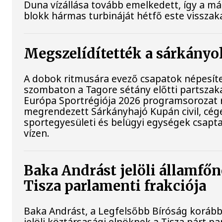
Duna vízállása tovább emelkedett, így a m
blokk hármas turbináját hétfő este visszak
Megszelídítették a sárkányo
A dobok ritmusára evező csapatok népesít
szombaton a Tagore sétány előtti partszaka
Európa Sportrégiója 2026 programsorozat 
megrendezett Sárkányhajó Kupán civil, cég
sportegyesületi és belügyi egységek csapt
vízen.
Baka Andrást jelöli államfőn
Tisza parlamenti frakciója
Baka Andrást, a Legfelsőbb Bíróság korább
jelöli köztársasági elnöknek a Tisza párt p