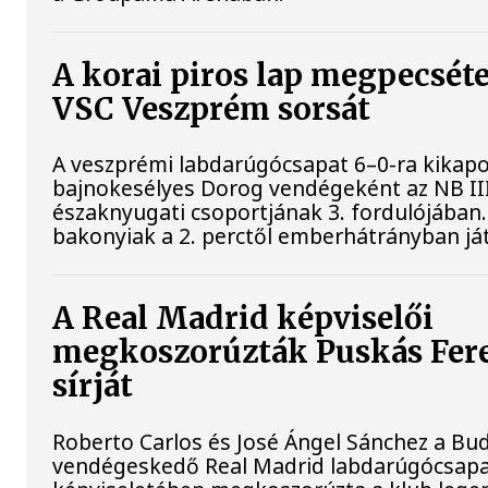
A korai piros lap megpecséte
VSC Veszprém sorsát
A veszprémi labdarúgócsapat 6–0-ra kikapo
bajnokesélyes Dorog vendégeként az NB II
északnyugati csoportjának 3. fordulójában.
bakonyiak a 2. perctől emberhátrányban já
A Real Madrid képviselői
megkoszorúzták Puskás Fer
sírját
Roberto Carlos és José Ángel Sánchez a B
vendégeskedő Real Madrid labdarúgócsap