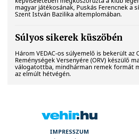
képviseletében megkoszorúzta a klub lege
magyar játékosának, Puskás Ferencnek a sí
Szent István Bazilika altemplomában.
Súlyos sikerek küszöbén
Három VEDAC-os súlyemelő is bekerült az O
Reménységek Versenyére (ORV) készülő m
válogatottba, mindhárman remek formát 
az elmúlt hétvégén.
IMPRESSZUM