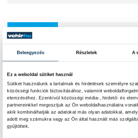
SPORT
Beleegyezés
Részletek
A 
Férfi kézilabda ifjúsági Eb: 
lett a magyar válogatott
Ez a weboldal sütiket használ
Sütiket használunk a tartalmak és hirdetések személyre sz
A magyar férfi ifjúsági kézilabda-válogatot
közösségi funkciók biztosításához, valamint weboldalforgal
lett a belgrádi korosztályos Európa-bajnok
elemzéséhez. Ezenkívül közösségi média-, hirdető- és ele
mivel 35-31-re kikapott Izlandtól a vasárna
partnereinkkel megosztjuk az Ön weboldalhasználatra vonatk
helyosztón.
akik kombinálhatják az adatokat más olyan adatokkal, amel
adott meg számukra vagy az Ön által használt más szolgált
gyűjtöttek.
Atlétikai Eb: reális éremesé