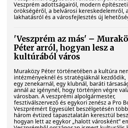
Veszprém adottságairól, modern építészeti
örökségéről, a belvárosi kereskedelemről, 
lakhatásról és a városfejlesztés új lehetősé
'Veszprém az más' – Murak
Péter arról, hogyan lesz a
kultúrából város
Muraközy Péter történetében a kultúra ne
intézményeknél és stratégiáknál kezdődik
egy zenekarnál, egy klubnál, baráti társasá
annál az igénynél, hogy történjen végre val
városban. A veszprémi alpolgármester,
fesztiválszervező és egykori zenész a Pro 
Veszprémért Egyesület beszélgetésén több
három évtized tapasztalatán keresztül beszé
hogyan lett az egykor „halott városként” e
Veszprémből országosan ismert kulturális 