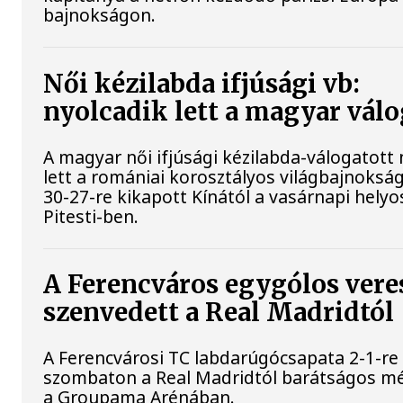
bajnokságon.
Női kézilabda ifjúsági vb:
nyolcadik lett a magyar válo
A magyar női ifjúsági kézilabda-válogatott 
lett a romániai korosztályos világbajnoksá
30-27-re kikapott Kínától a vasárnapi helyo
Pitesti-ben.
A Ferencváros egygólos vere
szenvedett a Real Madridtól
A Ferencvárosi TC labdarúgócsapata 2-1-re
szombaton a Real Madridtól barátságos m
a Groupama Arénában.