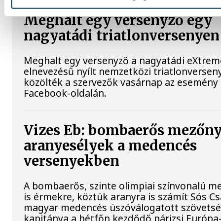
Meghalt egy versenyző egy
nagyatádi triatlonversenyen
Meghalt egy versenyző a nagyatádi eXtre
elnevezésű nyílt nemzetközi triatlonversen
közölték a szervezők vasárnap az esemény
Facebook-oldalán.
Vizes Eb: bombaerős mezőny
aranyesélyek a medencés
versenyekben
A bombaerős, szinte olimpiai színvonalú 
is érmekre, köztük aranyra is számít Sós Cs
magyar medencés úszóválogatott szövetsé
kapitánya a hétfőn kezdődő párizsi Európa