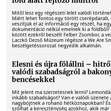
föld alatt rejtőző múltról
Mitől lesz egy régészeti lelet valódi történe
Miért lehet fontos egy törött cserépdarab, 
veszítjük el az információ egy részét, ha eg
dokumentáció nélkül emelnek ki a földből?
között ezekről beszélt Felber Zsombor, a v
Laczkó Dezső Múzeum régésze a We Are Sm
beszélgetéssorozat negyedik alkalmán.
Elesni és újra fölállni – hitrő
valódi szabadságról a bakon
bencésekkel
Mit jelent ma szerzetesnek lenni? Lemondá
inkább szabadságot? Van-e valódi üzenete 
nagyböjtnek a rohanó hétköznapokban? É
szólhat a kereszténység azokhoz, akik már 