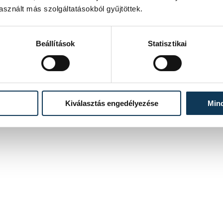
sznált más szolgáltatásokból gyűjtöttek.
Beállítások
Statisztikai
Kiválasztás engedélyezése
Min