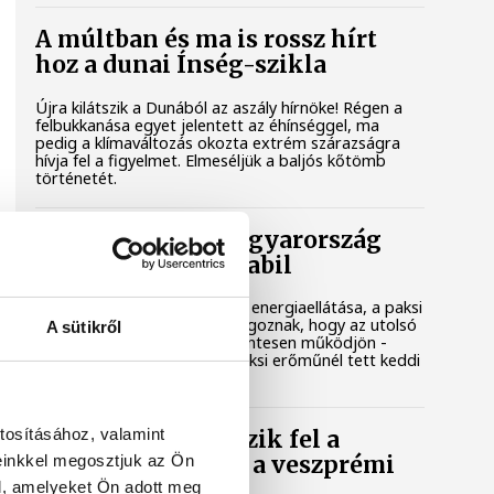
A múltban és ma is rossz hírt
hoz a dunai Ínség-szikla
Újra kilátszik a Dunából az aszály hírnöke! Régen a
felbukkanása egyet jelentett az éhínséggel, ma
pedig a klímaváltozás okozta extrém szárazságra
hívja fel a figyelmet. Elmeséljük a baljós kőtömb
történetét.
Magyar Péter: Magyarország
energiaellátása stabil
Jelenleg stabil Magyarország energiaellátása, a paksi
erőmű munkatársai azon dolgoznak, hogy az utolsó
A sütikről
még termelő turbina hibamentesen működjön -
közölte a miniszterelnök a paksi erőműnél tett keddi
látogatása során.
tosításához, valamint
Játék közben fedezik fel a
einkkel megosztjuk az Ön
tudomány világát a veszprémi
gyerekek
l, amelyeket Ön adott meg