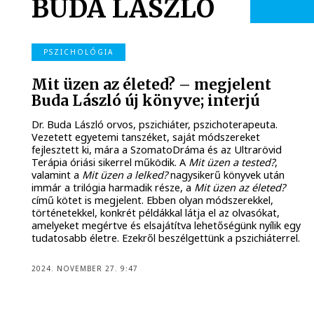
BUDA LÁSZLÓ
PSZICHOLÓGIA
Mit üzen az életed? – megjelent
Buda László új könyve; interjú
Dr. Buda László orvos, pszichiáter, pszichoterapeuta.
Vezetett egyetemi tanszéket, saját módszereket
fejlesztett ki, mára a SzomatoDráma és az Ultrarövid
Terápia óriási sikerrel működik. A
Mit üzen a tested?
,
valamint a
Mit üzen a lelked?
nagysikerű könyvek után
immár a trilógia harmadik része, a
Mit üzen az életed?
című kötet is megjelent. Ebben olyan módszerekkel,
történetekkel, konkrét példákkal látja el az olvasókat,
amelyeket megértve és elsajátítva lehetőségünk nyílik egy
tudatosabb életre. Ezekről beszélgettünk a pszichiáterrel.
2024. NOVEMBER 27. 9:47