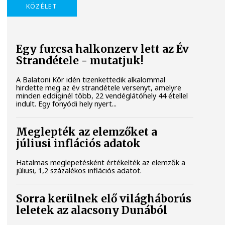
KÖZÉLET
Egy furcsa halkonzerv lett az Év
Strandétele - mutatjuk!
A Balatoni Kör idén tizenkettedik alkalommal
hirdette meg az év strandétele versenyt, amelyre
minden eddiginél több, 22 vendéglátóhely 44 étellel
indult. Egy fonyódi hely nyert...
Meglepték az elemzőket a
júliusi inflációs adatok
Hatalmas meglepetésként értékelték az elemzők a
júliusi, 1,2 százalékos inflációs adatot.
Sorra kerülnek elő világháborús
leletek az alacsony Dunából