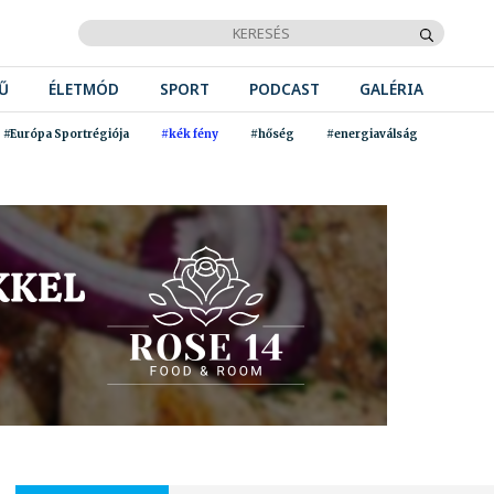
Ű
ÉLETMÓD
SPORT
PODCAST
GALÉRIA
#Európa Sportrégiója
#kék fény
#hőség
#energiaválság