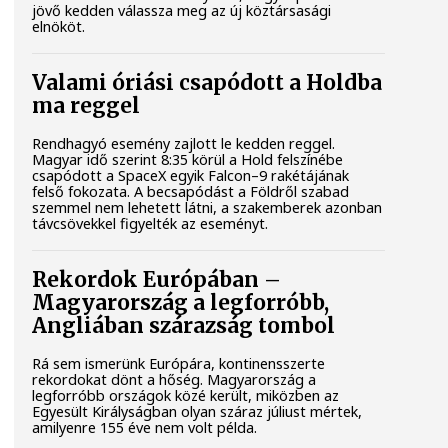
jövő kedden válassza meg az új köztársasági
elnököt.
Valami óriási csapódott a Holdba
ma reggel
Rendhagyó esemény zajlott le kedden reggel.
Magyar idő szerint 8:35 körül a Hold felszínébe
csapódott a SpaceX egyik Falcon–9 rakétájának
felső fokozata. A becsapódást a Földről szabad
szemmel nem lehetett látni, a szakemberek azonban
távcsövekkel figyelték az eseményt.
Rekordok Európában –
Magyarország a legforróbb,
Angliában szárazság tombol
Rá sem ismerünk Európára, kontinensszerte
rekordokat dönt a hőség. Magyarország a
legforróbb országok közé került, miközben az
Egyesült Királyságban olyan száraz júliust mértek,
amilyenre 155 éve nem volt példa.