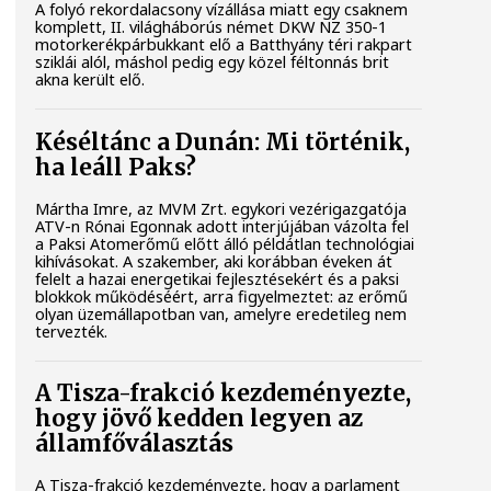
A folyó rekordalacsony vízállása miatt egy csaknem
komplett, II. világháborús német DKW NZ 350-1
motorkerékpárbukkant elő a Batthyány téri rakpart
sziklái alól, máshol pedig egy közel féltonnás brit
akna került elő.
Késéltánc a Dunán: Mi történik,
ha leáll Paks?
Mártha Imre, az MVM Zrt. egykori vezérigazgatója
ATV-n Rónai Egonnak adott interjújában vázolta fel
a Paksi Atomerőmű előtt álló példátlan technológiai
kihívásokat. A szakember, aki korábban éveken át
felelt a hazai energetikai fejlesztésekért és a paksi
blokkok működéséért, arra figyelmeztet: az erőmű
olyan üzemállapotban van, amelyre eredetileg nem
tervezték.
A Tisza-frakció kezdeményezte,
hogy jövő kedden legyen az
államfőválasztás
A Tisza-frakció kezdeményezte, hogy a parlament