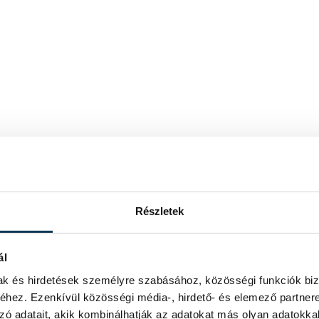
Részletek
ál
mak és hirdetések személyre szabásához, közösségi funkciók biz
hez. Ezenkívül közösségi média-, hirdető- és elemező partner
zó adatait, akik kombinálhatják az adatokat más olyan adatokka