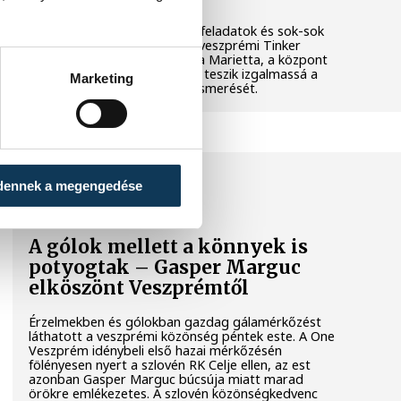
Látványos kísérletek, kreatív feladatok és sok-sok
élmény várja a gyerekeket a veszprémi Tinker
Labsben. Videónkban Balassa Marietta, a központ
vezetője mutatja be, hogyan teszik izgalmassá a
Marketing
természettudományok megismerését.
SPORT
dennek a megengedése
A gólok mellett a könnyek is
potyogtak – Gasper Marguc
elköszönt Veszprémtől
Érzelmekben és gólokban gazdag gálamérkőzést
láthatott a veszprémi közönség péntek este. A One
Veszprém idénybeli első hazai mérkőzésén
fölényesen nyert a szlovén RK Celje ellen, az est
azonban Gasper Marguc búcsúja miatt marad
örökre emlékezetes. A szlovén közönségkedvenc