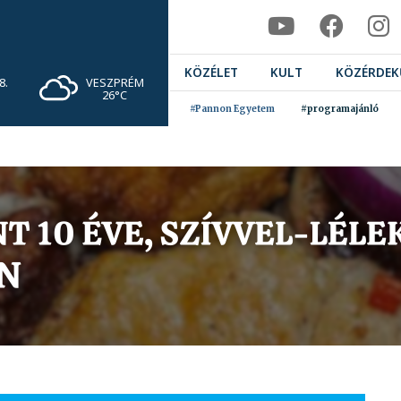
KÖZÉLET
KULT
KÖZÉRDEK
VESZPRÉM
8.
26°C
#Pannon Egyetem
#programajánló