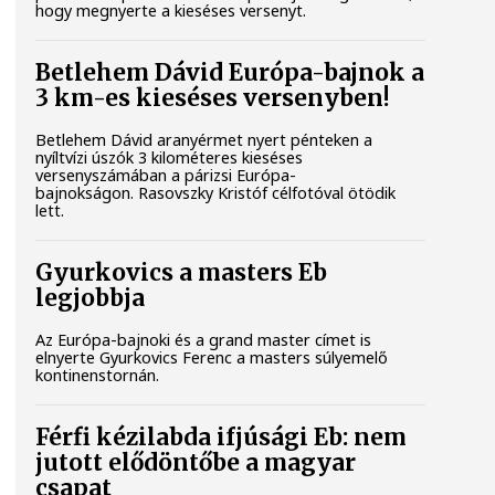
hogy megnyerte a kieséses versenyt.
Betlehem Dávid Európa-bajnok a
3 km-es kieséses versenyben!
Betlehem Dávid aranyérmet nyert pénteken a
nyíltvízi úszók 3 kilométeres kieséses
versenyszámában a párizsi Európa-
bajnokságon. Rasovszky Kristóf célfotóval ötödik
lett.
Gyurkovics a masters Eb
legjobbja
Az Európa-bajnoki és a grand master címet is
elnyerte Gyurkovics Ferenc a masters súlyemelő
kontinenstornán.
Férfi kézilabda ifjúsági Eb: nem
jutott elődöntőbe a magyar
csapat