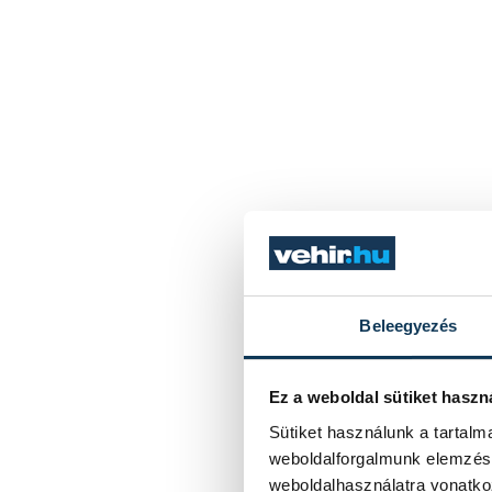
Beleegyezés
Ez a weboldal sütiket haszn
Sütiket használunk a tartal
weboldalforgalmunk elemzésé
weboldalhasználatra vonatko