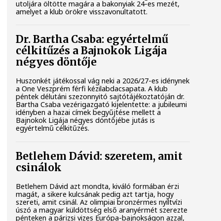
utoljára öltötte magára a bakonyiak 24-es mezét,
amelyet a klub örökre visszavonultatott.
Dr. Bartha Csaba: egyértelmű
célkitűzés a Bajnokok Ligája
négyes döntője
Huszonkét játékossal vág neki a 2026/27-es idénynek
a One Veszprém férfi kézilabdacsapata. A klub
péntek délutáni szezonnyitó sajtótájékoztatóján dr.
Bartha Csaba vezérigazgató kijelentette: a jubileumi
idényben a hazai címek begyűjtése mellett a
Bajnokok Ligája négyes döntőjébe jutás is
egyértelmű célkitűzés.
Betlehem Dávid: szeretem, amit
csinálok
Betlehem Dávid azt mondta, kiváló formában érzi
magát, a sikere kulcsának pedig azt tartja, hogy
szereti, amit csinál. Az olimpiai bronzérmes nyíltvízi
úszó a magyar küldöttség első aranyérmét szerezte
pénteken a párizsi vizes Európa-bajnokságon azzal,