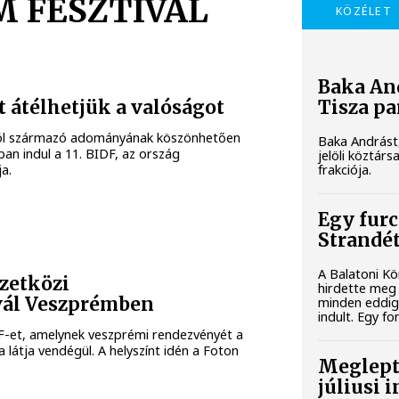
 FESZTIVÁL
KÖZÉLET
Baka And
Tisza pa
 átélhetjük a valóságot
ból származó adományának köszönhetően
Baka Andrást,
an indul a 11. BIDF, az ország
jelöli köztár
frakciója.
a.
Egy furc
Strandét
A Balatoni Kö
zetközi
hirdette meg 
ál Veszprémben
minden eddigi
indult. Egy fo
F-et, amelynek veszprémi rendezvényét a
tja vendégül. A helyszínt idén a Foton
Meglept
júliusi 