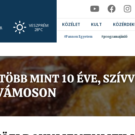
KÖZÉLET
KULT
KÖZÉRDEK
VESZPRÉM
8.
28°C
#Pannon Egyetem
#programajánló