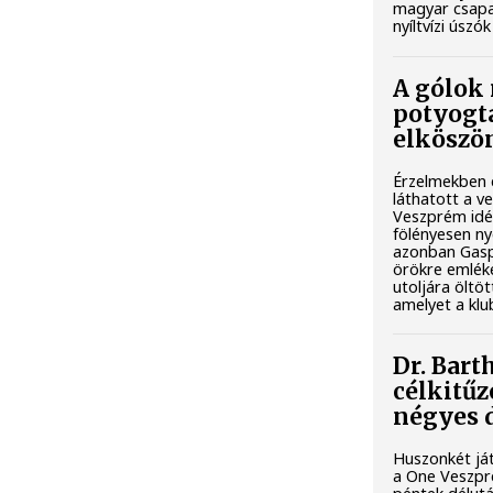
magyar csapa
nyíltvízi úszó
A gólok 
potyogt
elköszö
Érzelmekben 
láthatott a v
Veszprém idé
fölényesen nye
azonban Gasp
örökre emlék
utoljára öltö
amelyet a klu
Dr. Bart
célkitűz
négyes 
Huszonkét ját
a One Veszpré