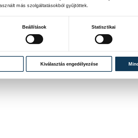
sznált más szolgáltatásokból gyűjtöttek.
Beállítások
Statisztikai
Kiválasztás engedélyezése
Min