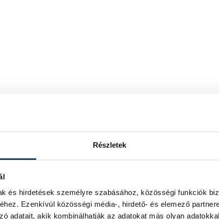
Részletek
ál
mak és hirdetések személyre szabásához, közösségi funkciók biz
hez. Ezenkívül közösségi média-, hirdető- és elemező partner
zó adatait, akik kombinálhatják az adatokat más olyan adatokka