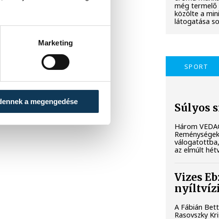
még termelő 
közölte a min
látogatása so
Marketing
SPORT
dennek a megengedése
Súlyos 
Három VEDAC-
Reménységek 
válogatottba
az elmúlt hét
Vizes E
nyíltvíz
A Fábián Bett
Rasovszky Kri