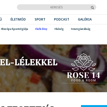
Ű
ÉLETMÓD
SPORT
PODCAST
GALÉRIA
#Európa Sportrégiója
#kék fény
#hőség
#energiaválság