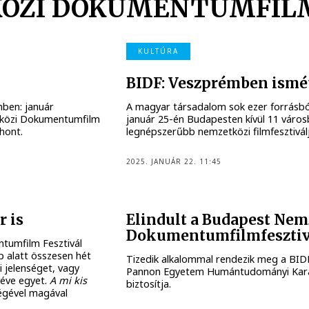
ÖZI DOKUMENTUMFILM
KULTÚRA
BIDF: Veszprémben ismét
mben: január
A magyar társadalom sok ezer forrás
etközi Dokumentumfilm
január 25-én Budapesten kívül 11 városb
hont.
legnépszerűbb nemzetközi filmfesztiválj
2025. JANUÁR 22. 11:45
r is
Elindult a Budapest Nem
Dokumentumfilmfesztiv
tumfilm Fesztivál
 alatt összesen hét
Tizedik alkalommal rendezik meg a BID
 jelenséget, vagy
Pannon Egyetem Humántudományi Kara lá
véve egyet.
A mi kis
biztosítja.
ségével magával