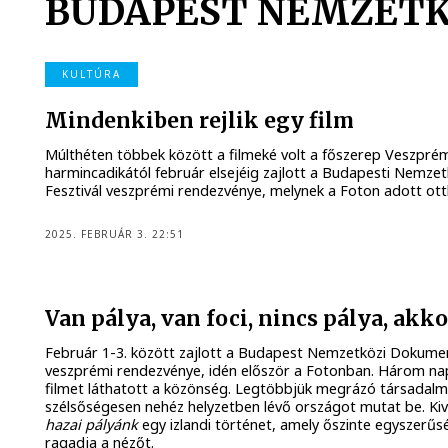
BUDAPEST NEMZETK
KULTÚRA
Mindenkiben rejlik egy film
Múlthéten többek között a filmeké volt a főszerep Veszpré
harmincadikától február elsejéig zajlott a Budapesti Nemz
Fesztivál veszprémi rendezvénye, melynek a Foton adott ott
2025. FEBRUÁR 3. 22:51
Van pálya, van foci, nincs pálya, akko
Február 1-3. között zajlott a Budapest Nemzetközi Dokumen
veszprémi rendezvénye, idén először a Fotonban. Három nap
filmet láthatott a közönség. Legtöbbjük megrázó társadalmi
szélsőségesen nehéz helyzetben lévő országot mutat be. Ki
hazai pályánk
egy izlandi történet, amely őszinte egyszerű
ragadja a nézőt.