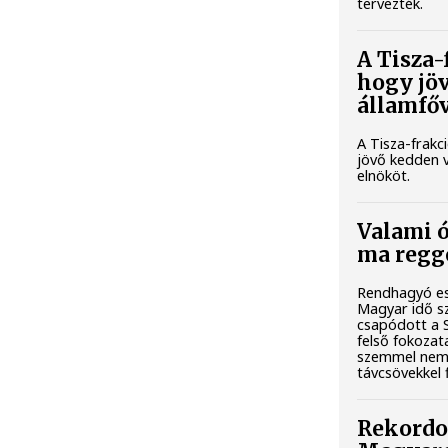
tervezték.
A Tisza
hogy jö
államfőv
A Tisza-frak
jövő kedden v
elnököt.
Valami ó
ma regg
Rendhagyó es
Magyar idő sz
csapódott a 
felső fokozat
szemmel nem 
távcsövekkel 
Rekordo