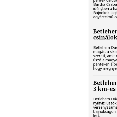
péntek délutá
Bartha Csaba 
idényben a ha
Bajnokok Ligá
egyértelmű cé
Betlehem
csinálo
Betlehem Dáv
magát, a sike
szereti, amit 
úszó a magya
pénteken a pá
hogy megnyer
Betlehe
3 km-es
Betlehem Dáv
nyíltvízi úszó
versenyszámá
bajnokságon. 
lett.