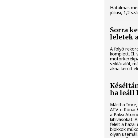
Hatalmas meg
júliusi, 1,2 s
Sorra ke
leletek 
A folyó rekor
komplett, II
motorkerékpá
sziklái alól, 
akna került el
Késéltán
ha leáll
Mártha Imre,
ATV-n Rónai E
a Paksi Atome
kihívásokat. 
felelt a hazai
blokkok műkö
olyan üzemál