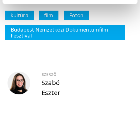
kultúra
film
Foton
Budapest Nemzetközi Dokumentumfilm
Fesztivál
SZERZŐ
Szabó
Eszter