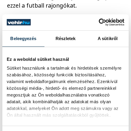
ezzel a futball rajongókat.
Mivel hivatalosan nem játszhat nő a férfi
csapatban, így közös megegyezéssel a
Beleegyezés
Részletek
A sütikről
rendes játékidőn túl, tíz perc ráadással
zárnak, ami már ugyan nem hivatalos,
mégis megadja azt az élményt, amit
Ez a weboldal sütiket használ
mindenki úgy várt. A női szereplő be is áll
Sütiket használunk a tartalmak és hirdetések személyre
szabásához, közösségi funkciók biztosításához,
az utolsó tíz percben, majd mindenkinek a
valamint weboldalforgalmunk elemzéséhez. Ezenkívül
meglepetésére egy hatalmas gólt lő. Emelt
közösségi média-, hirdető- és elemező partnereinkkel
fővel távozik a csapat.
megosztjuk az Ön weboldalhasználatra vonatkozó
adatait, akik kombinálhatják az adatokat más olyan
adatokkal, amelyeket Ön adott meg számukra vagy az
A cél teljesítve. Mindenki boldog. De eddig
Ön által használt más szolgáltatásokból gyűjtöttek.
is azok voltak. Az izlandi csapatnál a foci