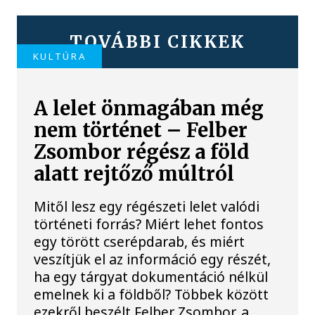
TOVÁBBI CIKKEK
KULTÚRA
A lelet önmagában még
nem történet – Felber
Zsombor régész a föld
alatt rejtőző múltról
Mitől lesz egy régészeti lelet valódi
történeti forrás? Miért lehet fontos
egy törött cserépdarab, és miért
veszítjük el az információ egy részét,
ha egy tárgyat dokumentáció nélkül
emelnek ki a földből? Többek között
ezekről beszélt Felber Zsombor, a