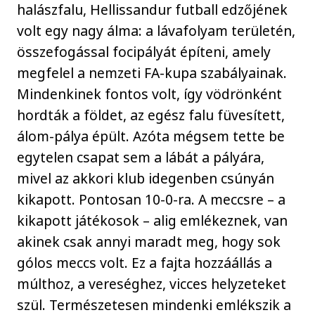
halászfalu, Hellissandur futball edzőjének
volt egy nagy álma: a lávafolyam területén,
összefogással focipályát építeni, amely
megfelel a nemzeti FA-kupa szabályainak.
Mindenkinek fontos volt, így vödrönként
hordták a földet, az egész falu füvesített,
álom-pálya épült. Azóta mégsem tette be
egytelen csapat sem a lábát a pályára,
mivel az akkori klub idegenben csúnyán
kikapott. Pontosan 10-0-ra. A meccsre – a
kikapott játékosok – alig emlékeznek, van
akinek csak annyi maradt meg, hogy sok
gólos meccs volt. Ez a fajta hozzáállás a
múlthoz, a vereséghez, vicces helyzeteket
szül. Természetesen mindenki emlékszik a