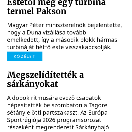
Estétől még egy turbina
termel Pakson
Magyar Péter miniszterelnök bejelentette,
hogy a Duna vízállása tovább
emelkedett, így a második blokk hármas
turbináját hétfő este visszakapcsolják.
KÖZÉLET
Megszelídítették a
sárkányokat
A dobok ritmusára evező csapatok
népesítették be szombaton a Tagore
sétány előtti partszakaszt. Az Európa
Sportrégiója 2026 programsorozat
részeként megrendezett Sárkányhajó