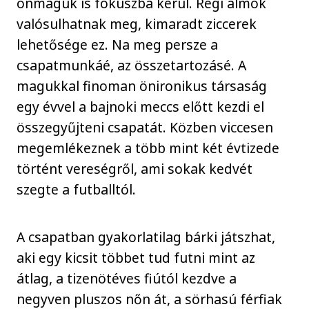
önmaguk is fókuszba kerül. Régi álmok
valósulhatnak meg, kimaradt ziccerek
lehetősége ez. Na meg persze a
csapatmunkáé, az összetartozásé. A
magukkal finoman önironikus társaság
egy évvel a bajnoki meccs előtt kezdi el
összegyűjteni csapatát. Közben viccesen
megemlékeznek a több mint két évtizede
történt vereségről, ami sokak kedvét
szegte a futballtól.
A csapatban gyakorlatilag bárki játszhat,
aki egy kicsit többet tud futni mint az
átlag, a tizenötéves fiútól kezdve a
negyven pluszos nőn át, a sörhasú férfiak