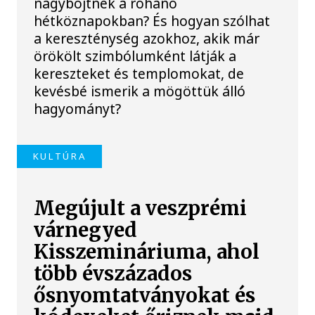
nagyböjtnek a rohanó
hétköznapokban? És hogyan szólhat
a kereszténység azokhoz, akik már
örökölt szimbólumként látják a
kereszteket és templomokat, de
kevésbé ismerik a mögöttük álló
hagyományt?
KULTÚRA
Megújult a veszprémi
várnegyed
Kisszemináriuma, ahol
több évszázados
ősnyomtatványokat és