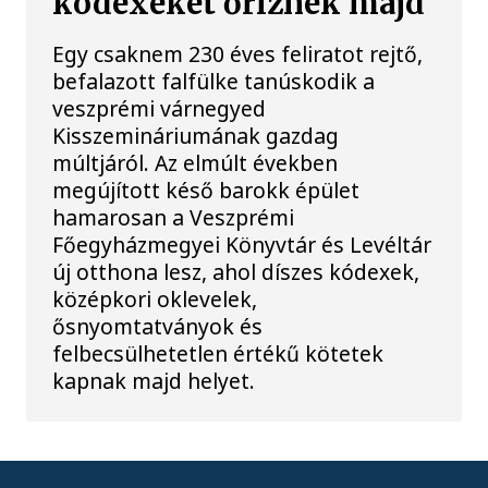
kódexeket őriznek majd
Egy csaknem 230 éves feliratot rejtő,
befalazott falfülke tanúskodik a
veszprémi várnegyed
Kisszemináriumának gazdag
múltjáról. Az elmúlt években
megújított késő barokk épület
hamarosan a Veszprémi
Főegyházmegyei Könyvtár és Levéltár
új otthona lesz, ahol díszes kódexek,
középkori oklevelek,
ősnyomtatványok és
felbecsülhetetlen értékű kötetek
kapnak majd helyet.