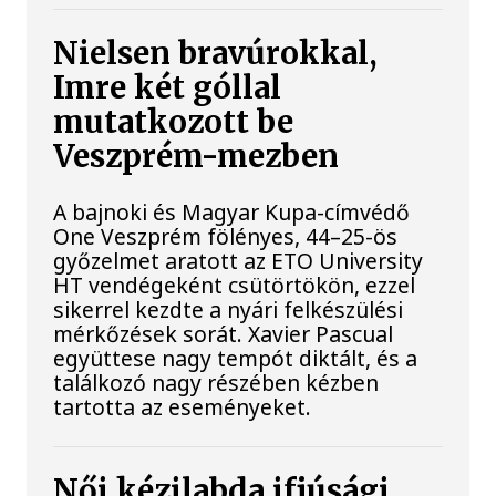
Nielsen bravúrokkal,
Imre két góllal
mutatkozott be
Veszprém-mezben
A bajnoki és Magyar Kupa-címvédő
One Veszprém fölényes, 44–25-ös
győzelmet aratott az ETO University
HT vendégeként csütörtökön, ezzel
sikerrel kezdte a nyári felkészülési
mérkőzések sorát. Xavier Pascual
együttese nagy tempót diktált, és a
találkozó nagy részében kézben
tartotta az eseményeket.
Női kézilabda ifjúsági