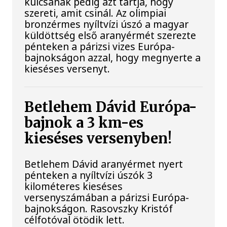
kulcsának pedig azt tartja, hogy
szereti, amit csinál. Az olimpiai
bronzérmes nyíltvízi úszó a magyar
küldöttség első aranyérmét szerezte
pénteken a párizsi vizes Európa-
bajnokságon azzal, hogy megnyerte a
kieséses versenyt.
Betlehem Dávid Európa-
bajnok a 3 km-es
kieséses versenyben!
Betlehem Dávid aranyérmet nyert
pénteken a nyíltvízi úszók 3
kilométeres kieséses
versenyszámában a párizsi Európa-
bajnokságon. Rasovszky Kristóf
célfotóval ötödik lett.