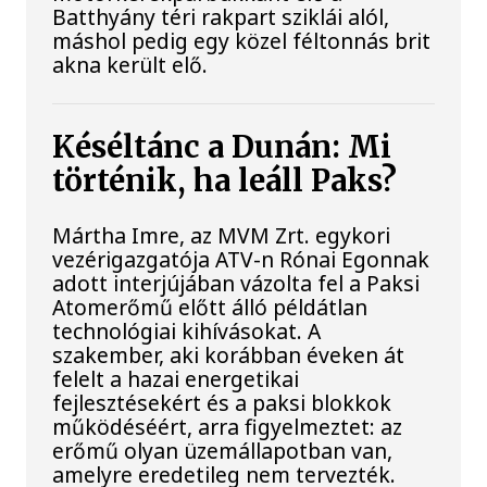
Batthyány téri rakpart sziklái alól,
máshol pedig egy közel féltonnás brit
akna került elő.
Késéltánc a Dunán: Mi
történik, ha leáll Paks?
Mártha Imre, az MVM Zrt. egykori
vezérigazgatója ATV-n Rónai Egonnak
adott interjújában vázolta fel a Paksi
Atomerőmű előtt álló példátlan
technológiai kihívásokat. A
szakember, aki korábban éveken át
felelt a hazai energetikai
fejlesztésekért és a paksi blokkok
működéséért, arra figyelmeztet: az
erőmű olyan üzemállapotban van,
amelyre eredetileg nem tervezték.