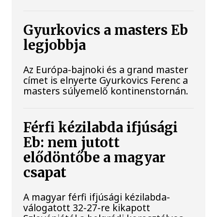
Gyurkovics a masters Eb
legjobbja
Az Európa-bajnoki és a grand master
címet is elnyerte Gyurkovics Ferenc a
masters súlyemelő kontinenstornán.
Férfi kézilabda ifjúsági
Eb: nem jutott
elődöntőbe a magyar
csapat
A magyar férfi ifjúsági kézilabda-
válogatott 32-27-re kikapott