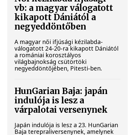
vb: a magyar válogatott
kikapott Dániától a
negyeddöntőben
A magyar női ifjúsági kézilabda-
válogatott 24-20-ra kikapott Dániától
a romániai korosztályos
világbajnokság csütörtöki
negyeddöntőjében, Pitesti-ben.
HunGarian Baja: japán
indulója is lesz a
várpalotai versenynek
Japán indulója is lesz a 23. HunGarian
Baja terepraliversenynek, amelynek