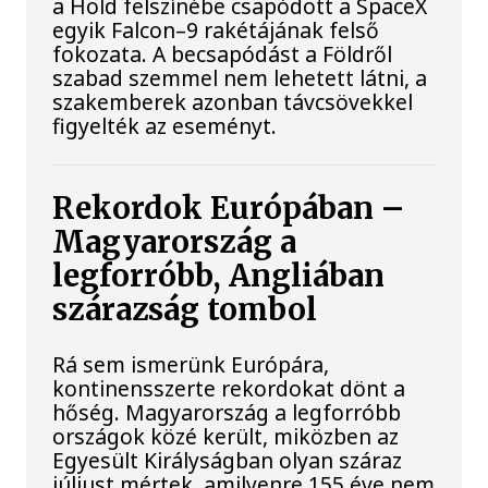
a Hold felszínébe csapódott a SpaceX
egyik Falcon–9 rakétájának felső
fokozata. A becsapódást a Földről
szabad szemmel nem lehetett látni, a
szakemberek azonban távcsövekkel
figyelték az eseményt.
Rekordok Európában –
Magyarország a
legforróbb, Angliában
szárazság tombol
Rá sem ismerünk Európára,
kontinensszerte rekordokat dönt a
hőség. Magyarország a legforróbb
országok közé került, miközben az
Egyesült Királyságban olyan száraz
júliust mértek, amilyenre 155 éve nem