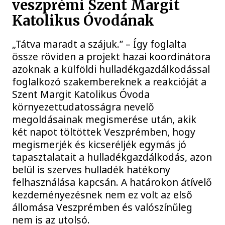
veszprémi Szent Margit
Katolikus Óvodának
„Tátva maradt a szájuk.” – Így foglalta
össze röviden a projekt hazai koordinátora
azoknak a külföldi hulladékgazdálkodással
foglalkozó szakembereknek a reakcióját a
Szent Margit Katolikus Óvoda
környezettudatosságra nevelő
megoldásainak megismerése után, akik
két napot töltöttek Veszprémben, hogy
megismerjék és kicseréljék egymás jó
tapasztalatait a hulladékgazdálkodás, azon
belül is szerves hulladék hatékony
felhasználása kapcsán. A határokon átívelő
kezdeményezésnek nem ez volt az első
állomása Veszprémben és valószínűleg
nem is az utolsó.