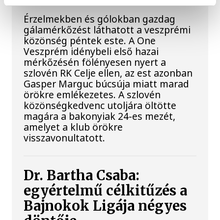
Érzelmekben és gólokban gazdag
gálamérkőzést láthatott a veszprémi
közönség péntek este. A One
Veszprém idénybeli első hazai
mérkőzésén fölényesen nyert a
szlovén RK Celje ellen, az est azonban
Gasper Marguc búcsúja miatt marad
örökre emlékezetes. A szlovén
közönségkedvenc utoljára öltötte
magára a bakonyiak 24-es mezét,
amelyet a klub örökre
visszavonultatott.
Dr. Bartha Csaba:
egyértelmű célkitűzés a
Bajnokok Ligája négyes