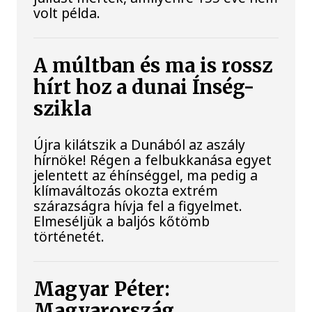
volt példa.
A múltban és ma is rossz
hírt hoz a dunai Ínség-
szikla
Újra kilátszik a Dunából az aszály
hírnöke! Régen a felbukkanása egyet
jelentett az éhínséggel, ma pedig a
klímaváltozás okozta extrém
szárazságra hívja fel a figyelmet.
Elmeséljük a baljós kőtömb
történetét.
Magyar Péter:
Magyarország