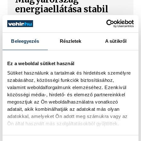
energiaellátása stabil
Jelenleg stabil Magyarország
energiaellátása, a paksi erőmű
munkatársai azon dolgoznak, hogy az
Beleegyezés
Részletek
A sütikről
utolsó még termelő turbina
hibamentesen működjön - közölte a
miniszterelnök a paksi erőműnél tett
Ez a weboldal sütiket használ
keddi látogatása során.
Sütiket használunk a tartalmak és hirdetések személyre
szabásához, közösségi funkciók biztosításához,
valamint weboldalforgalmunk elemzéséhez. Ezenkívül
Játék közben fedezik fel
közösségi média-, hirdető- és elemező partnereinkkel
a tudomány világát a
megosztjuk az Ön weboldalhasználatra vonatkozó
veszprémi gyerekek
adatait, akik kombinálhatják az adatokat más olyan
adatokkal, amelyeket Ön adott meg számukra vagy az
Ön által használt más szolgáltatásokból gyűjtöttek.
Látványos kísérletek, kreatív
feladatok és sok-sok élmény várja a
gyerekeket a veszprémi Tinker