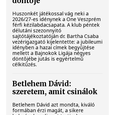
döntője
Huszonkét játékossal vág neki a
2026/27-es idénynek a One Veszprém
férfi kézilabdacsapata. A klub péntek
délutáni szezonnyitó
sajtótájékoztatóján dr. Bartha Csaba
vezérigazgató kijelentette: a jubileumi
idényben a hazai címek begyűjtése
mellett a Bajnokok Ligája négyes
döntőjébe jutás is egyértelmű
célkitűzés.
Betlehem Dávid:
szeretem, amit csinálok
Betlehem Dávid azt mondta, kiváló
formában érzi magát, a sikere