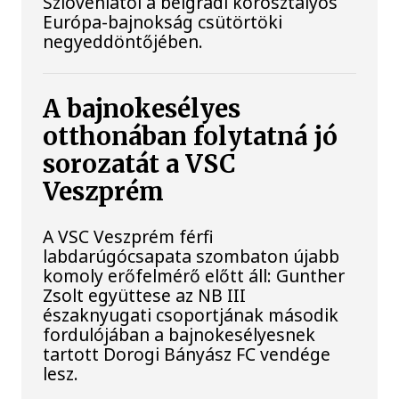
Szlovéniától a belgrádi korosztályos
Európa-bajnokság csütörtöki
negyeddöntőjében.
A bajnokesélyes
otthonában folytatná jó
sorozatát a VSC
Veszprém
A VSC Veszprém férfi
labdarúgócsapata szombaton újabb
komoly erőfelmérő előtt áll: Gunther
Zsolt együttese az NB III
északnyugati csoportjának második
fordulójában a bajnokesélyesnek
tartott Dorogi Bányász FC vendége
lesz.