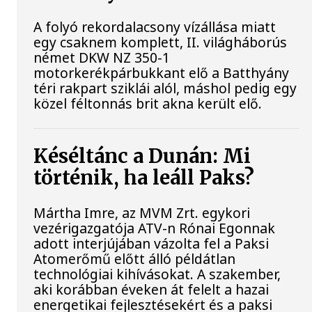
A folyó rekordalacsony vízállása miatt
egy csaknem komplett, II. világháborús
német DKW NZ 350-1
motorkerékpárbukkant elő a Batthyány
téri rakpart sziklái alól, máshol pedig egy
közel féltonnás brit akna került elő.
Késéltánc a Dunán: Mi
történik, ha leáll Paks?
Mártha Imre, az MVM Zrt. egykori
vezérigazgatója ATV-n Rónai Egonnak
adott interjújában vázolta fel a Paksi
Atomerőmű előtt álló példátlan
technológiai kihívásokat. A szakember,
aki korábban éveken át felelt a hazai
energetikai fejlesztésekért és a paksi