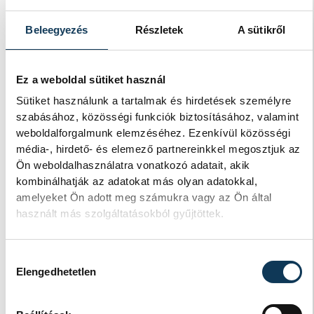
és sok-sok élmény várja a gyerekeket a
veszprémi Tinker Labsben. Videónkban
Beleegyezés
Részletek
A sütikről
Balassa Marietta, a központ vezetője
mutatja be, hogyan teszik izgalmassá a
természettudományok megismerését.
Ez a weboldal sütiket használ
Sütiket használunk a tartalmak és hirdetések személyre
szabásához, közösségi funkciók biztosításához, valamint
Augusztus 12-én
weboldalforgalmunk elemzéséhez. Ezenkívül közösségi
napfogyatkozás és
média-, hirdető- és elemező partnereinkkel megosztjuk az
Ön weboldalhasználatra vonatkozó adatait, akik
csillaghullás is vár ránk
kombinálhatják az adatokat más olyan adatokkal,
amelyeket Ön adott meg számukra vagy az Ön által
Az év legsűrűbb csillagászati napján,
használt más szolgáltatásokból gyűjtöttek.
augusztus 12-én éjjel tetőzik majd a
Perseidák hullócsillagraj, de ugyanezen a
napon részleges napfogyatkozást is meg
Hozzájárulás kiválasztása
lehet majd figyelni.
Elengedhetetlen