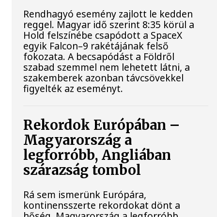
Rendhagyó esemény zajlott le kedden
reggel. Magyar idő szerint 8:35 körül a
Hold felszínébe csapódott a SpaceX
egyik Falcon–9 rakétájának felső
fokozata. A becsapódást a Földről
szabad szemmel nem lehetett látni, a
szakemberek azonban távcsövekkel
figyelték az eseményt.
Rekordok Európában –
Magyarország a
legforróbb, Angliában
szárazság tombol
Rá sem ismerünk Európára,
kontinensszerte rekordokat dönt a
hőség. Magyarország a legforróbb