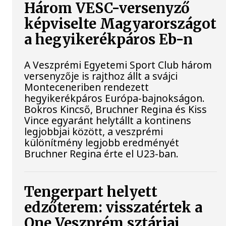
Három VESC-versenyző
képviselte Magyarországot
a hegyikerékpáros Eb-n
A Veszprémi Egyetemi Sport Club három
versenyzője is rajthoz állt a svájci
Monteceneriben rendezett
hegyikerékpáros Európa-bajnokságon.
Bokros Kincső, Bruchner Regina és Kiss
Vince egyaránt helytállt a kontinens
legjobbjai között, a veszprémi
különítmény legjobb eredményét
Bruchner Regina érte el U23-ban.
Tengerpart helyett
edzőterem: visszatértek a
One Veszprém sztárjai