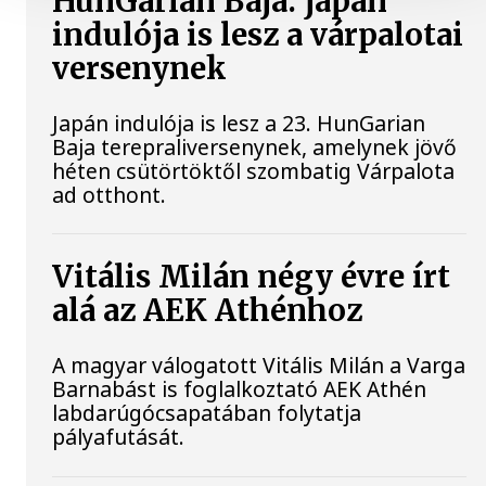
HunGarian Baja: japán
indulója is lesz a várpalotai
versenynek
Japán indulója is lesz a 23. HunGarian
Baja terepraliversenynek, amelynek jövő
héten csütörtöktől szombatig Várpalota
ad otthont.
Vitális Milán négy évre írt
alá az AEK Athénhoz
A magyar válogatott Vitális Milán a Varga
Barnabást is foglalkoztató AEK Athén
labdarúgócsapatában folytatja
pályafutását.