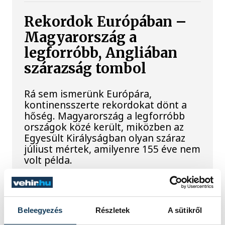
Rekordok Európában –
Magyarország a
legforróbb, Angliában
szárazság tombol
Rá sem ismerünk Európára,
kontinensszerte rekordokat dönt a
hőség. Magyarország a legforróbb
országok közé került, miközben az
Egyesült Királyságban olyan száraz
júliust mértek, amilyenre 155 éve nem
volt példa.
A múltban és ma is rossz
hírt hoz a dunai Ínség-
Beleegyezés
Részletek
A sütikről