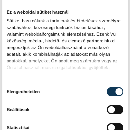
szikla
Ez a weboldal sütiket használ
Újra kilátszik a Dunából az aszály
Sütiket használunk a tartalmak és hirdetések személyre
hírnöke! Régen a felbukkanása egyet
szabásához, közösségi funkciók biztosításához,
jelentett az éhínséggel, ma pedig a
valamint weboldalforgalmunk elemzéséhez. Ezenkívül
klímaváltozás okozta extrém
közösségi média-, hirdető- és elemező partnereinkkel
szárazságra hívja fel a figyelmet.
megosztjuk az Ön weboldalhasználatra vonatkozó
Elmeséljük a baljós kőtömb
történetét.
adatait, akik kombinálhatják az adatokat más olyan
adatokkal, amelyeket Ön adott meg számukra vagy az
Ön által használt más szolgáltatásokból gyűjtöttek.
Magyar Péter:
Magyarország
Hozzájárulás kiválasztása
Elengedhetetlen
energiaellátása stabil
Jelenleg stabil Magyarország
Beállítások
energiaellátása, a paksi erőmű
munkatársai azon dolgoznak, hogy az
Statisztikai
utolsó még termelő turbina