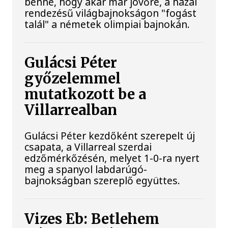
benne, hogy akár már jövőre, a hazai
rendezésű világbajnokságon "fogást
talál" a németek olimpiai bajnokán.
Gulácsi Péter
győzelemmel
mutatkozott be a
Villarrealban
Gulácsi Péter kezdőként szerepelt új
csapata, a Villarreal szerdai
edzőmérkőzésén, melyet 1-0-ra nyert
meg a spanyol labdarúgó-
bajnokságban szereplő együttes.
Vizes Eb: Betlehem