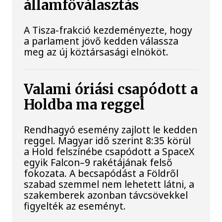
államfőválasztás
A Tisza-frakció kezdeményezte, hogy
a parlament jövő kedden válassza
meg az új köztársasági elnököt.
Valami óriási csapódott a
Holdba ma reggel
Rendhagyó esemény zajlott le kedden
reggel. Magyar idő szerint 8:35 körül
a Hold felszínébe csapódott a SpaceX
egyik Falcon–9 rakétájának felső
fokozata. A becsapódást a Földről
szabad szemmel nem lehetett látni, a
szakemberek azonban távcsövekkel
figyelték az eseményt.