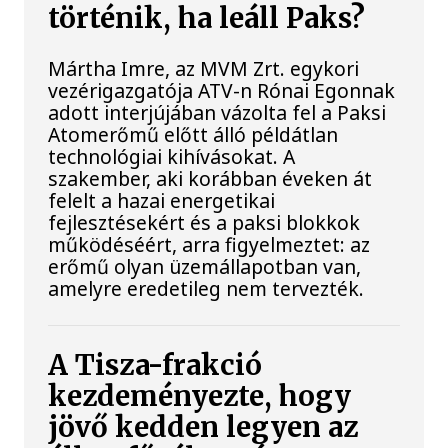
történik, ha leáll Paks?
Mártha Imre, az MVM Zrt. egykori
vezérigazgatója ATV-n Rónai Egonnak
adott interjújában vázolta fel a Paksi
Atomerőmű előtt álló példátlan
technológiai kihívásokat. A
szakember, aki korábban éveken át
felelt a hazai energetikai
fejlesztésekért és a paksi blokkok
működéséért, arra figyelmeztet: az
erőmű olyan üzemállapotban van,
amelyre eredetileg nem tervezték.
A Tisza-frakció
kezdeményezte, hogy
jövő kedden legyen az