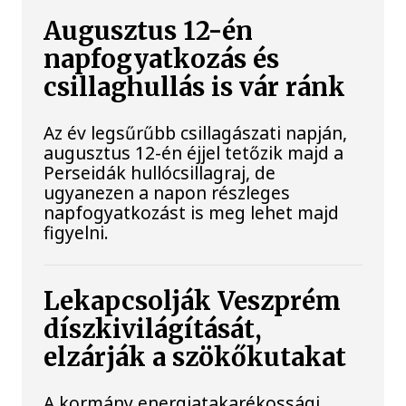
Augusztus 12-én
napfogyatkozás és
csillaghullás is vár ránk
Az év legsűrűbb csillagászati napján,
augusztus 12-én éjjel tetőzik majd a
Perseidák hullócsillagraj, de
ugyanezen a napon részleges
napfogyatkozást is meg lehet majd
figyelni.
Lekapcsolják Veszprém
díszkivilágítását,
elzárják a szökőkutakat
A kormány energiatakarékossági