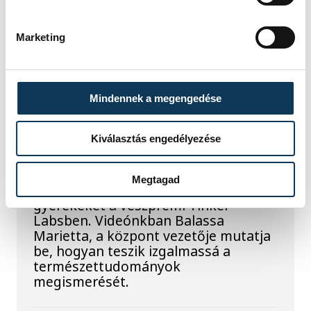
hibamentesen működjön - közölte a
miniszterelnök a paksi erőműnél tett
Marketing
keddi látogatása során.
Játék közben fedezik fel
Mindennek a megengedése
a tudomány világát a
veszprémi gyerekek
Kiválasztás engedélyezése
Látványos kísérletek, kreatív
Megtagad
feladatok és sok-sok élmény várja a
gyerekeket a veszprémi Tinker
Labsben. Videónkban Balassa
Marietta, a központ vezetője mutatja
be, hogyan teszik izgalmassá a
természettudományok
megismerését.