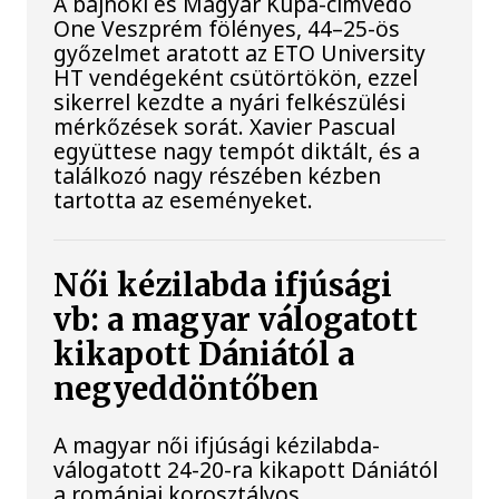
A bajnoki és Magyar Kupa-címvédő
One Veszprém fölényes, 44–25-ös
győzelmet aratott az ETO University
HT vendégeként csütörtökön, ezzel
sikerrel kezdte a nyári felkészülési
mérkőzések sorát. Xavier Pascual
együttese nagy tempót diktált, és a
találkozó nagy részében kézben
tartotta az eseményeket.
Női kézilabda ifjúsági
vb: a magyar válogatott
kikapott Dániától a
negyeddöntőben
A magyar női ifjúsági kézilabda-
válogatott 24-20-ra kikapott Dániától
a romániai korosztályos