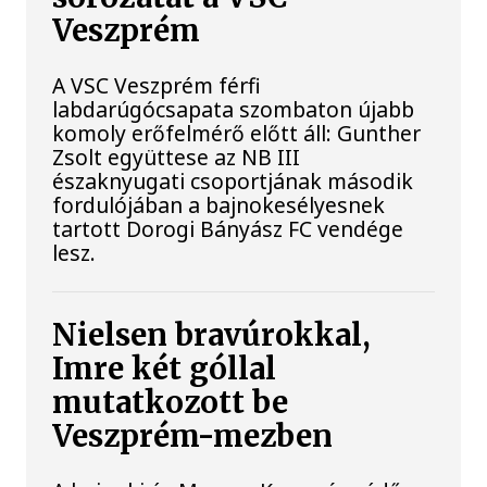
Veszprém
A VSC Veszprém férfi
labdarúgócsapata szombaton újabb
komoly erőfelmérő előtt áll: Gunther
Zsolt együttese az NB III
északnyugati csoportjának második
fordulójában a bajnokesélyesnek
tartott Dorogi Bányász FC vendége
lesz.
Nielsen bravúrokkal,
Imre két góllal
mutatkozott be
Veszprém-mezben