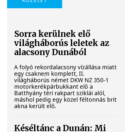
KÖZÉLET
Sorra kerülnek elő
világháborús leletek az
alacsony Dunából
A folyó rekordalacsony vízállása miatt
egy csaknem komplett, II.
világháborús német DKW NZ 350-1
motorkerékpárbukkant elő a
Batthyány téri rakpart sziklái alól,
máshol pedig egy közel féltonnás brit
akna került elő.
Késéltánc a Dunán: Mi