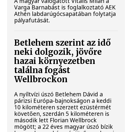
A magyar válogatott Vitális Milán a
Varga Barnabást is foglalkoztató AEK
Athén labdarúgócsapatában folytatja
pályafutását.
Betlehem szerint az idő
neki dolgozik, jövőre
hazai környezetben
találna fogást
Wellbrockon
A nyíltvízi úszó Betlehem Dávid a
párizsi Európa-bajnokságon a keddi
10 kilométeren szerzett ezüstérmét
követően, szerdán 5 kilométeren is
második lett Florian Wellbrock
mögött; a 22 éves magyar úszó bízik