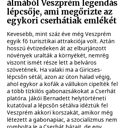
álmából Veszprém legendás
lépcsője, ami megőrizte az
egykori cserhátiak emlékét
Kevesebb, mint száz éve még Veszprém
egyik fő turisztikai attrakciója volt. Aztán
hosszú évtizedeken át az elburjánzott
növények uralták a környékét, nemrég
viszont ismét része lett a belváros
szövetének. Ha valaki ma a Giricses-
lépcsőn sétál, azon az úton halad végig,
ahol egykor a kofák a vállukon cipelték fel
a több tízkilós gabonazsákokat a Cserhát
platóra. Jákói Bernadett helytörténeti
kutatóval a lépcsőn sétálva idéztük fel
Veszprém akkori korszakát, amikor még
létezett a gabonapiac, a szocializmus nem
rombolta le a Cserhát házait, de egy