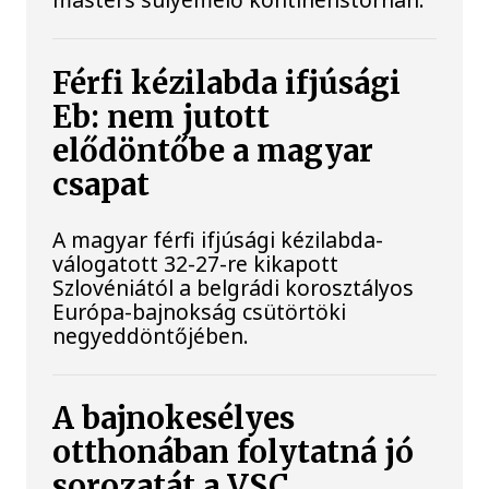
Férfi kézilabda ifjúsági
Eb: nem jutott
elődöntőbe a magyar
csapat
A magyar férfi ifjúsági kézilabda-
válogatott 32-27-re kikapott
Szlovéniától a belgrádi korosztályos
Európa-bajnokság csütörtöki
negyeddöntőjében.
A bajnokesélyes
otthonában folytatná jó
sorozatát a VSC