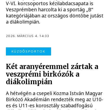
V-VI. korcsoportos kézilabdacsapata is
Veszprémben harcolta ki a sportág „B”
kategóriájában az országos döntőbe jutást
a diákolimpián.
2026. MÁRCIUS 4. 14:33
KÜZDŐSPORTOK
Két aranyéremmel zártak a
veszprémi birkózók a
diákolimpián
A hétvégén a csepeli Kozma István Magyar
Birkózó Akadémián rendezték meg az U10-
es és U11-es korosztály szabadfogású