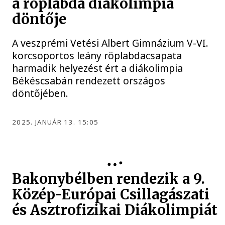
a röplabda diákolimpia
döntője
A veszprémi Vetési Albert Gimnázium V-VI.
korcsoportos leány röplabdacsapata
harmadik helyezést ért a diákolimpia
Békéscsabán rendezett országos
döntőjében.
2025. JANUÁR 13. 15:05
Bakonybélben rendezik a 9.
Közép-Európai Csillagászati
és Asztrofizikai Diákolimpiát