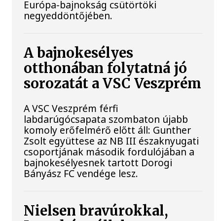
Európa-bajnokság csütörtöki
negyeddöntőjében.
A bajnokesélyes
otthonában folytatná jó
sorozatát a VSC Veszprém
A VSC Veszprém férfi
labdarúgócsapata szombaton újabb
komoly erőfelmérő előtt áll: Gunther
Zsolt együttese az NB III északnyugati
csoportjának második fordulójában a
bajnokesélyesnek tartott Dorogi
Bányász FC vendége lesz.
Nielsen bravúrokkal,