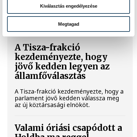
blokkok működéséért, arra
Kiválasztás engedélyezése
figyelmeztet: az erőmű olyan
üzemállapotban van, amelyre
eredetileg nem tervezték.
Megtagad
A Tisza-frakció
kezdeményezte, hogy
jövő kedden legyen az
államfőválasztás
A Tisza-frakció kezdeményezte, hogy a
parlament jövő kedden válassza meg
az új köztársasági elnököt.
Valami óriási csapódott a