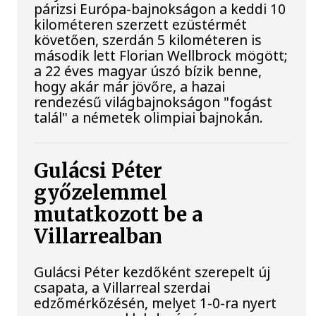
párizsi Európa-bajnokságon a keddi 10
kilométeren szerzett ezüstérmét
követően, szerdán 5 kilométeren is
második lett Florian Wellbrock mögött;
a 22 éves magyar úszó bízik benne,
hogy akár már jövőre, a hazai
rendezésű világbajnokságon "fogást
talál" a németek olimpiai bajnokán.
Gulácsi Péter
győzelemmel
mutatkozott be a
Villarrealban
Gulácsi Péter kezdőként szerepelt új
csapata, a Villarreal szerdai
edzőmérkőzésén, melyet 1-0-ra nyert