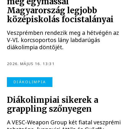
meg egymással
Magyarország legjobb
középiskolás focistalányai
Veszprémben rendezik meg a hétvégén az
V-VI. korcsoportos lány labdarúgás
diákolimpia döntőjét.
2026. MÁJUS 16. 13:31
DIÁKOLIMPIA
Diákolimpiai sikerek a
grappling szőnyegen
A VESC-Weapon Group két fiatal veszprémi