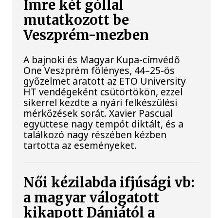
Imre két góllal
mutatkozott be
Veszprém-mezben
A bajnoki és Magyar Kupa-címvédő
One Veszprém fölényes, 44–25-ös
győzelmet aratott az ETO University
HT vendégeként csütörtökön, ezzel
sikerrel kezdte a nyári felkészülési
mérkőzések sorát. Xavier Pascual
együttese nagy tempót diktált, és a
találkozó nagy részében kézben
tartotta az eseményeket.
Női kézilabda ifjúsági vb:
a magyar válogatott
kikapott Dániától a