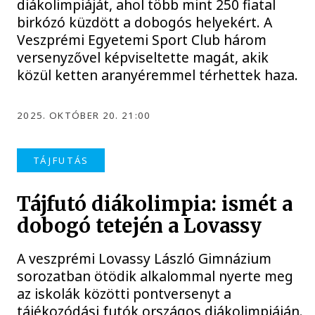
diákolimpiáját, ahol több mint 250 fiatal
birkózó küzdött a dobogós helyekért. A
Veszprémi Egyetemi Sport Club három
versenyzővel képviseltette magát, akik
közül ketten aranyéremmel térhettek haza.
2025. OKTÓBER 20. 21:00
TÁJFUTÁS
Tájfutó diákolimpia: ismét a
dobogó tetején a Lovassy
A veszprémi Lovassy László Gimnázium
sorozatban ötödik alkalommal nyerte meg
az iskolák közötti pontversenyt a
tájékozódási futók országos diákolimpiáján.