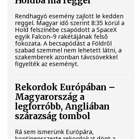
Holdba ma reggel
Rendhagyó esemény zajlott le kedden
reggel. Magyar idő szerint 8:35 körül a
Hold felszínébe csapódott a SpaceX
egyik Falcon–9 rakétájának felső
fokozata. A becsapódást a Földről
szabad szemmel nem lehetett látni, a
szakemberek azonban távcsövekkel
figyelték az eseményt.
Rekordok Európában –
Magyarország a
legforróbb, Angliában
szárazság tombol
Rá sem ismerünk Európára,
kontinensszerte rekordokat dönt a