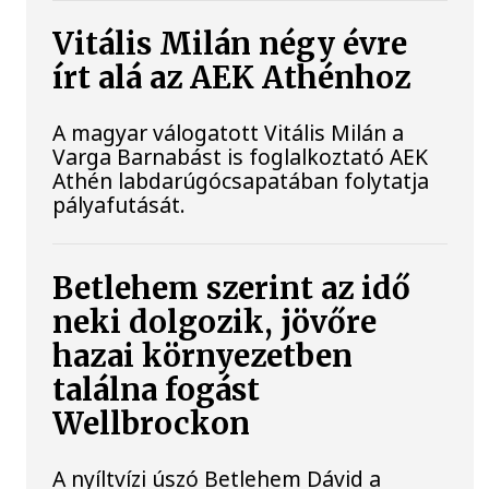
Vitális Milán négy évre
írt alá az AEK Athénhoz
A magyar válogatott Vitális Milán a
Varga Barnabást is foglalkoztató AEK
Athén labdarúgócsapatában folytatja
pályafutását.
Betlehem szerint az idő
neki dolgozik, jövőre
hazai környezetben
találna fogást
Wellbrockon
A nyíltvízi úszó Betlehem Dávid a