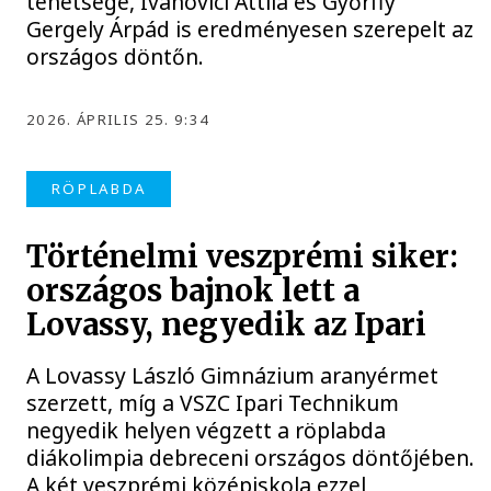
tehetsége, Ivanovici Attila és Győrffy
Gergely Árpád is eredményesen szerepelt az
országos döntőn.
2026. ÁPRILIS 25. 9:34
RÖPLABDA
Történelmi veszprémi siker:
országos bajnok lett a
Lovassy, negyedik az Ipari
A Lovassy László Gimnázium aranyérmet
szerzett, míg a VSZC Ipari Technikum
negyedik helyen végzett a röplabda
diákolimpia debreceni országos döntőjében.
A két veszprémi középiskola ezzel