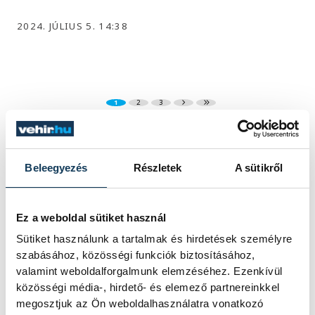
2024. JÚLIUS 5. 14:38
1
2
3
KÖZÉLET
Beleegyezés
Részletek
A sütikről
Ez a weboldal sütiket használ
Sütiket használunk a tartalmak és hirdetések személyre
Sorra kerülnek elő
szabásához, közösségi funkciók biztosításához,
világháborús leletek az
valamint weboldalforgalmunk elemzéséhez. Ezenkívül
alacsony Dunából
közösségi média-, hirdető- és elemező partnereinkkel
megosztjuk az Ön weboldalhasználatra vonatkozó