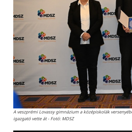
A veszprémi Lovassy gimnázium a középiskolák versenyében
igazgató vette át - Fotó: MDSZ