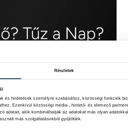
Részletek
ál
mak és hirdetések személyre szabásához, közösségi funkciók biz
hez. Ezenkívül közösségi média-, hirdető- és elemező partner
zó adatait, akik kombinálhatják az adatokat más olyan adatokka
sznált más szolgáltatásokból gyűjtöttek.