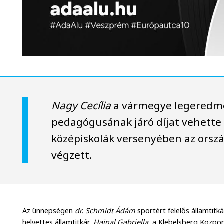
Nagy Cecília
a vármegye legered
pedagógusának járó díjat vehette 
középiskolák versenyében az orsz
végzett.
Az ünnepségen
dr. Schmidt Ádám
sportért felelős államtitká
helyettes államtitkár,
Hajnal Gabriella
, a Klebelsberg Közpo