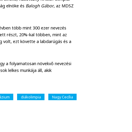
ság elnöke és
Balogh Gábor
, az MDSZ
névben több mint 300 ezer nevezés
ett részt, 20%-kal többen, mint az
g volt, ezt követte a labdarúgás és a
ogy a folyamatosan növekvő nevezési
k lelkes munkája áll, akik
ázium
diákolimpia
Nagy Cecília