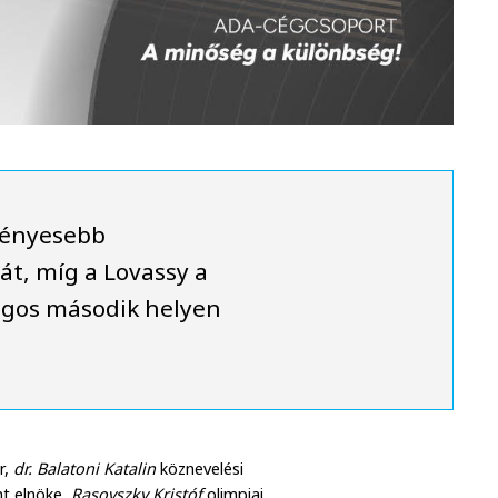
ményesebb
át, míg a Lovassy a
ágos második helyen
r,
dr. Balatoni Katalin
köznevelési
nt elnöke,
Rasovszky Kristóf
olimpiai