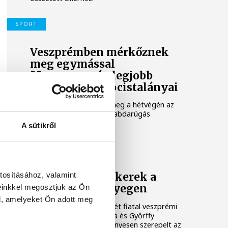
SPORT
Veszprémben mérkőznek
meg egymással
Magyarország legjobb
középiskolás focistalányai
Veszprémben rendezik meg a hétvégén az
V-VI. korcsoportos lány labdarúgás
diákolimpia döntőjét.
A sütikről
DIÁKOLIMPIA
tosításához, valamint
Diákolimpiai sikerek a
grappling szőnyegen
einkkel megosztjuk az Ön
l, amelyeket Ön adott meg
A VESC-Weapon Group két fiatal veszprémi
tehetsége, Ivanovici Attila és Győrffy
Gergely Árpád is eredményesen szerepelt az