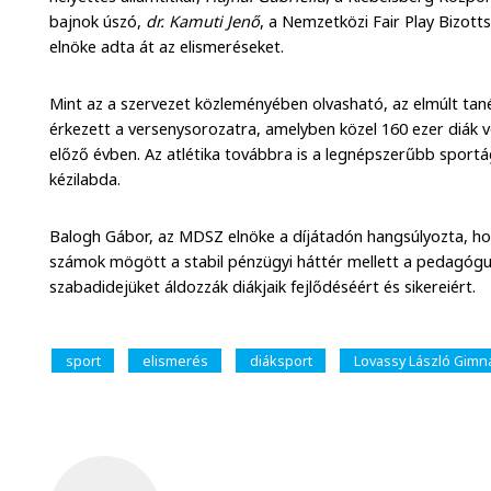
bajnok úszó,
dr. Kamuti Jenő
, a Nemzetközi Fair Play Bizott
elnöke adta át az elismeréseket.
Mint az a szervezet közleményében olvasható, az elmúlt ta
érkezett a versenysorozatra, amelyben közel 160 ezer diák v
előző évben. Az atlétika továbbra is a legnépszerűbb sportá
kézilabda.
Balogh Gábor, az MDSZ elnöke a díjátadón hangsúlyozta, h
számok mögött a stabil pénzügyi háttér mellett a pedagóguso
szabadidejüket áldozzák diákjaik fejlődéséért és sikereiért.
sport
elismerés
diáksport
Lovassy László Gimn