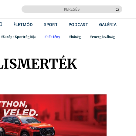
Ű
ÉLETMÓD
SPORT
PODCAST
GALÉRIA
#Európa Sportrégiója
#kék fény
#hőség
#energiaválság
ELISMERTÉK