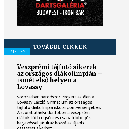
TOVÁBBI CIKKEK
TÁJFUTÁS
Veszprémi tájfutó sikerek
az országos diákolimpián –
ismét első helyen a
Lovassy
Sorozatban hatodszor végzett az élen a
Lovassy László Gimnázium az országos
tájfutó diákolimpia iskolai pontversenyében.
A szombathelyi döntőben a veszprémi
diákok több egyéni és csapatdobogós
helyezéssel járultak hozzá az újabb
összetett sikerhez.