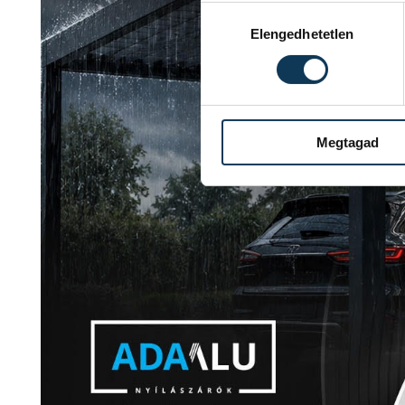
Hozzájárulás kiválasztása
Elengedhetetlen
Megtagad