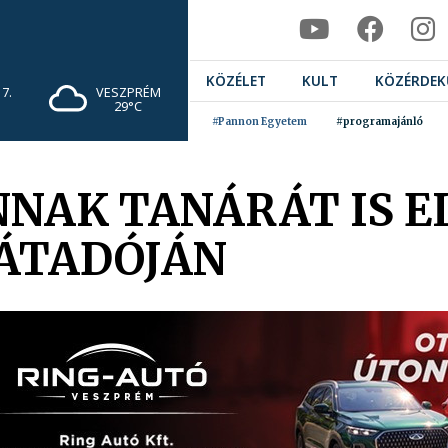
KÖZÉLET
KULT
KÖZÉRDEK
7.
VESZPRÉM
29°C
#Pannon Egyetem
#programajánló
ANNAK TANÁRÁT IS 
JÁTADÓJÁN