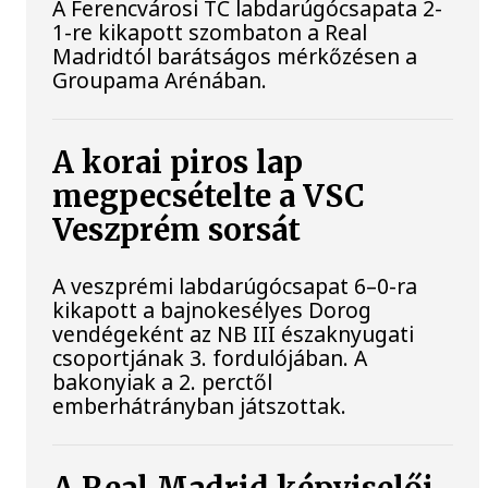
A Ferencvárosi TC labdarúgócsapata 2-
1-re kikapott szombaton a Real
Madridtól barátságos mérkőzésen a
Groupama Arénában.
A korai piros lap
megpecsételte a VSC
Veszprém sorsát
A veszprémi labdarúgócsapat 6–0-ra
kikapott a bajnokesélyes Dorog
vendégeként az NB III északnyugati
csoportjának 3. fordulójában. A
bakonyiak a 2. perctől
emberhátrányban játszottak.