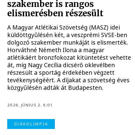
szakember is rangos
elismerésben részesült
A Magyar Atlétikai Szövetség (MASZ) idei
küldöttgyűlésén két, a veszprémi SVSE-ben
dolgozó szakember munkáját is elismerték.
Horváthné Németh Ilona a magyar
atlétikáért bronzfokozat kitüntetést vehette
át, míg Nagy Cecília dicsérő oklevélben
részesült a sportág érdekében végzett
tevékenységéért. A díjakat a szövetség éves
közgyűlésén adták át Budapesten.
2026. JÚNIUS 2. 6:01
DIÁKOLIMPIA