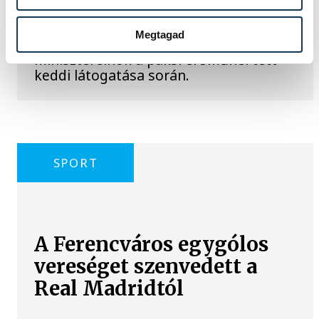
munkatársai azon dolgoznak, hogy az
utolsó még termelő turbina
Megtagad
hibamentesen működjön - közölte a
miniszterelnök a paksi erőműnél tett
keddi látogatása során.
SPORT
A Ferencváros egygólos
vereséget szenvedett a
Real Madridtól