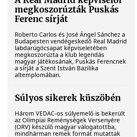
A Real Madrid képviselői
megkoszorúzták Puskás
Ferenc sírját
Roberto Carlos és José Ángel Sánchez a
Budapesten vendégeskedő Real Madrid
labdarúgócsapat képviseletében
megkoszorúzta a klub legendás
magyar játékosának, Puskás Ferencnek
a sírját a Szent István Bazilika
altemplomában.
Súlyos sikerek küszöbén
Három VEDAC-os súlyemelő is bekerült
az Olimpiai Reménységek Versenyére
(ORV) készülő magyar válogatottba,
mindhárman remek formát mutattak