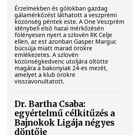
Érzelmekben és gólokban gazdag
gálamérkőzést láthatott a veszprémi
közönség péntek este. A One Veszprém
idénybeli első hazai mérkőzésén
fölényesen nyert a szlovén RK Celje
ellen, az est azonban Gasper Marguc
búcsúja miatt marad örökre
emlékezetes. A szlovén
közönségkedvenc utoljára öltötte
magára a bakonyiak 24-es mezét,
amelyet a klub örökre
visszavonultatott.
Dr. Bartha Csaba:
egyértelmű célkitűzés a
Bajnokok Ligája négyes
döntője