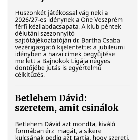
Huszonkét játékossal vág neki a
2026/27-es idénynek a One Veszprém
férfi kézilabdacsapata. A klub péntek
délutáni szezonnyitó
sajtótájékoztatóján dr. Bartha Csaba
vezérigazgató kijelentette: a jubileumi
idényben a hazai címek begyűjtése
mellett a Bajnokok Ligája négyes
döntőjébe jutás is egyértelmű
célkitűzés.
Betlehem Dávid:
szeretem, amit csinálok
Betlehem Dávid azt mondta, kiváló
formában érzi magát, a sikere
kulcsának pedig azt tartja, hogy szereti,