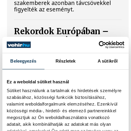
szakemberek azonban távcsövekkel
figyelték az eseményt.
Rekordok Európában –
Magyarország a
legforróbb, Angliában
szárazság tombol
Beleegyezés
Részletek
A sütikről
Rá sem ismerünk Európára,
kontinensszerte rekordokat dönt a
Ez a weboldal sütiket használ
hőség. Magyarország a legforróbb
Sütiket használunk a tartalmak és hirdetések személyre
országok közé került, miközben az
szabásához, közösségi funkciók biztosításához,
Egyesült Királyságban olyan száraz
júliust mértek, amilyenre 155 éve nem
valamint weboldalforgalmunk elemzéséhez. Ezenkívül
volt példa.
közösségi média-, hirdető- és elemező partnereinkkel
megosztjuk az Ön weboldalhasználatra vonatkozó
adatait, akik kombinálhatják az adatokat más olyan
adatokkal, amelyeket Ön adott meg számukra vagy az