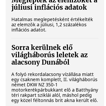
Meglepték az elemzőket a
júliusi inflációs adatok
Hatalmas meglepetésként értékelték
az elemzők a júliusi, 1,2 százalékos
inflációs adatot.
Sorra kerülnek elő
világháborús leletek az
alacsony Dunából
A folyó rekordalacsony vízállása miatt
egy csaknem komplett, II. világháborús
német DKW NZ 350-1
motorkerékpárbukkant elő a Batthyány
téri rakpart sziklái alól, máshol pedig
egy közel féltonnás brit akna került elő.