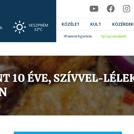
KÖZÉLET
KULT
KÖZÉRDEK
VESZPRÉM
6.
32°C
#Pannon Egyetem
#programajánló