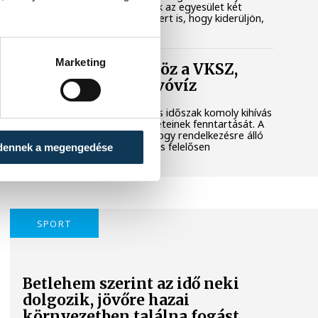
városi területet. Megkerestük az egyesület két
képviselőjét és a polgármestert is, hogy kiderüljön,
hol tart most az ügy.
Marketing
Folyamatosan öntöz a VKSZ,
mégsem fogy az ivóvíz
A tartós hőség és az aszályos időszak komoly kihívás
elé állítja Veszprém zöldfelületeinek fenntartását. A
városvezetés kiemelt célja, hogy rendelkezésre álló
vízkészletekkel takarékosan és felelősen
dennek a megengedése
gazdálkodjunk.
SPORT
Betlehem szerint az idő neki
dolgozik, jövőre hazai
környezetben találna fogást