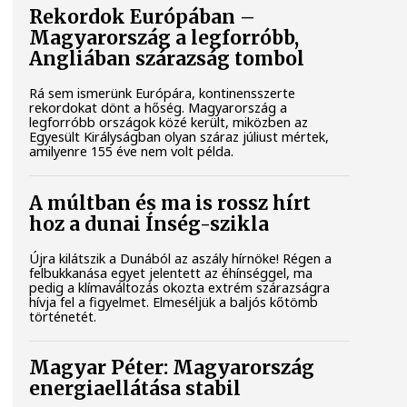
Rekordok Európában –
Magyarország a legforróbb,
Angliában szárazság tombol
Rá sem ismerünk Európára, kontinensszerte
rekordokat dönt a hőség. Magyarország a
legforróbb országok közé került, miközben az
Egyesült Királyságban olyan száraz júliust mértek,
amilyenre 155 éve nem volt példa.
A múltban és ma is rossz hírt
hoz a dunai Ínség-szikla
Újra kilátszik a Dunából az aszály hírnöke! Régen a
felbukkanása egyet jelentett az éhínséggel, ma
pedig a klímaváltozás okozta extrém szárazságra
hívja fel a figyelmet. Elmeséljük a baljós kőtömb
történetét.
Magyar Péter: Magyarország
energiaellátása stabil