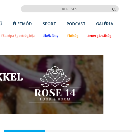
Ű
ÉLETMÓD
SPORT
PODCAST
GALÉRIA
#Európa Sportrégiója
#kék fény
#hőség
#energiaválság