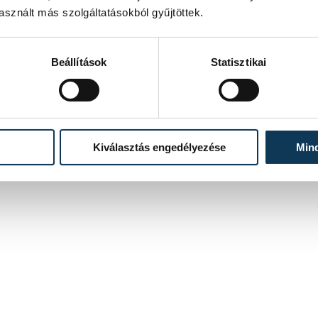
sznált más szolgáltatásokból gyűjtöttek.
Beállítások
Statisztikai
Kiválasztás engedélyezése
Min