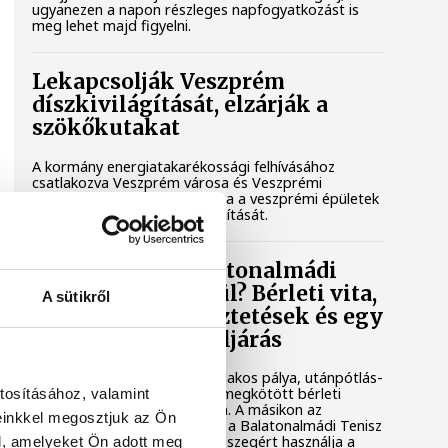
ugyanezen a napon részleges napfogyatkozást is
meg lehet majd figyelni.
Lekapcsolják Veszprém
díszkivilágítását, elzárják a
szökőkutakat
A kormány energiatakarékossági felhívásához
csatlakozva Veszprém városa és Veszprémi
Főegyházmegye is lekapcsolta a veszprémi épületek
és nevezetességek díszkivilágítását.
Mi történik a balatonalmádi
teniszpályák körül? Bérleti vita,
A sütikről
megszakadt egyeztetések és egy
tisztázatlan jogi eljárás
Évtizedes hagyomány, hat salakos pálya, utánpótlás-
nevelés és egy hosszú távra megkötött bérleti
tosításához, valamint
szerződés áll az egyik oldalon. A másikon az
einkkel megosztjuk az Ön
önkormányzat, amely szerint a Balatonalmádi Tenisz
Klub aránytalanul alacsony összegért használja a
l, amelyeket Ön adott meg