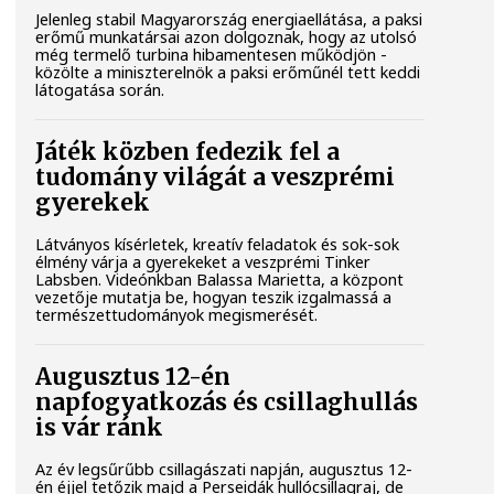
Jelenleg stabil Magyarország energiaellátása, a paksi
erőmű munkatársai azon dolgoznak, hogy az utolsó
még termelő turbina hibamentesen működjön -
közölte a miniszterelnök a paksi erőműnél tett keddi
látogatása során.
Játék közben fedezik fel a
tudomány világát a veszprémi
gyerekek
Látványos kísérletek, kreatív feladatok és sok-sok
élmény várja a gyerekeket a veszprémi Tinker
Labsben. Videónkban Balassa Marietta, a központ
vezetője mutatja be, hogyan teszik izgalmassá a
természettudományok megismerését.
Augusztus 12-én
napfogyatkozás és csillaghullás
is vár ránk
Az év legsűrűbb csillagászati napján, augusztus 12-
én éjjel tetőzik majd a Perseidák hullócsillagraj, de