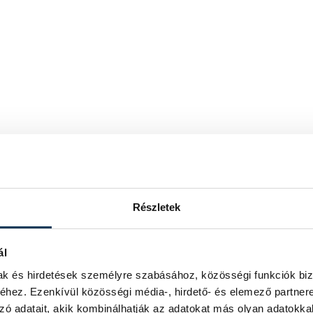
Részletek
ál
mak és hirdetések személyre szabásához, közösségi funkciók biz
hez. Ezenkívül közösségi média-, hirdető- és elemező partner
zó adatait, akik kombinálhatják az adatokat más olyan adatokka