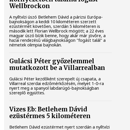
Wellbrockon
A nyíltvízi úszó Betlehem Dávid a párizsi Európa-
bajnokságon a keddi 10 kilométeren szerzett
ezüstérmét követően, szerdán 5 kilométeren is
második lett Florian Wellbrock mögött; a 22 éves
magyar úszó bízik benne, hogy akár már jövőre, a
hazai rendezésű világbajnokságon "fogást talál" a
németek olimpiai bajnokán.
Gulácsi Péter győzelemmel
mutatkozott be a Villarrealban
Gulácsi Péter kezdőként szerepelt új csapata, a
Villarreal szerdai edzőmérkőzésén, melyet 1-0-ra
nyert meg a spanyol labdarúgó-bajnokságban
szereplő együttes.
Vizes Eb: Betlehem Dávid
ezüstérmes 5 kilométeren
Betlehem Dávid ezüstérmet nyert szerdán a nyíltvízi