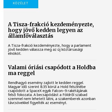
KÖZÉLET
A Tisza-frakció kezdeményezte,
hogy jövő kedden legyen az
államfőválasztás
A Tisza-frakció kezdeményezte, hogy a parlament
jövő kedden válassza meg az új köztársasági
elnököt.
Valami óriási csapódott a Holdba
ma reggel
Rendhagyó esemény zajlott le kedden reggel.
Magyar idő szerint 8:35 körül a Hold felszínébe
csapódott a SpaceX egyik Falcon–9 rakétájának
felső fokozata. A becsapódást a Földről szabad
szemmel nem lehetett látni, a szakemberek azonban
távcsövekkel figyelték az eseményt.