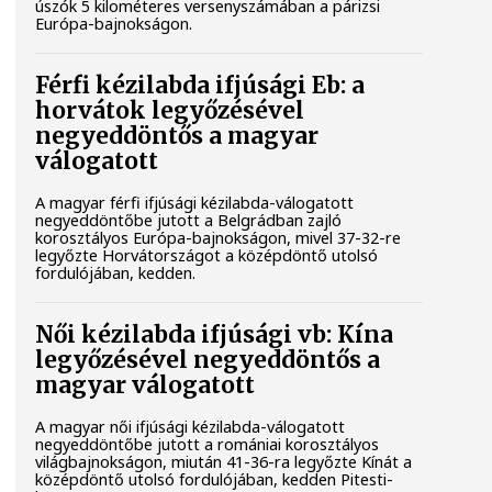
úszók 5 kilométeres versenyszámában a párizsi
Európa-bajnokságon.
Férfi kézilabda ifjúsági Eb: a
horvátok legyőzésével
negyeddöntős a magyar
válogatott
A magyar férfi ifjúsági kézilabda-válogatott
negyeddöntőbe jutott a Belgrádban zajló
korosztályos Európa-bajnokságon, mivel 37-32-re
legyőzte Horvátországot a középdöntő utolsó
fordulójában, kedden.
Női kézilabda ifjúsági vb: Kína
legyőzésével negyeddöntős a
magyar válogatott
A magyar női ifjúsági kézilabda-válogatott
negyeddöntőbe jutott a romániai korosztályos
világbajnokságon, miután 41-36-ra legyőzte Kínát a
középdöntő utolsó fordulójában, kedden Pitesti-