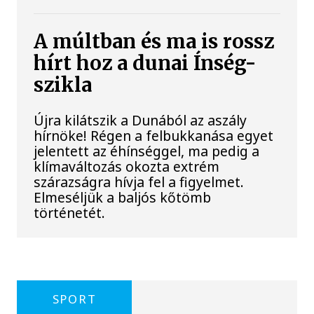
A múltban és ma is rossz
hírt hoz a dunai Ínség-
szikla
Újra kilátszik a Dunából az aszály
hírnöke! Régen a felbukkanása egyet
jelentett az éhínséggel, ma pedig a
klímaváltozás okozta extrém
szárazságra hívja fel a figyelmet.
Elmeséljük a baljós kőtömb
történetét.
SPORT