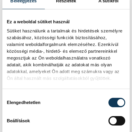
Beleegyezés
Részletek
A sütikről
Kezdjetek új életet – kérték
a magyar vallási vezetők
Ez a weboldal sütiket használ
Húsvét alkalmából a legnagyobb létszámú
Sütiket használunk a tartalmak és hirdetések személyre
keresztény egyházak magyarországi
szabásához, közösségi funkciók biztosításához,
vezetői is megszólaltak vasárnap.
valamint weboldalforgalmunk elemzéséhez. Ezenkívül
közösségi média-, hirdető- és elemező partnereinkkel
megosztjuk az Ön weboldalhasználatra vonatkozó
2023. ÁPRILIS 9. 14:27
adatait, akik kombinálhatják az adatokat más olyan
adatokkal, amelyeket Ön adott meg számukra vagy az
Ön által használt más szolgáltatásokból gyűjtöttek.
1
2
Hozzájárulás kiválasztása
Elengedhetetlen
Beállítások
KÖZÉLET