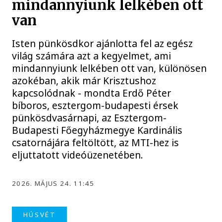
mindannyiunk lelkében ott
van
Isten pünkösdkor ajánlotta fel az egész
világ számára azt a kegyelmet, ami
mindannyiunk lelkében ott van, különösen
azokéban, akik már Krisztushoz
kapcsolódnak - mondta Erdő Péter
bíboros, esztergom-budapesti érsek
pünkösdvasárnapi, az Esztergom-
Budapesti Főegyházmegye Kardinális
csatornájára feltöltött, az MTI-hez is
eljuttatott videóüzenetében.
2026. MÁJUS 24. 11:45
HÚSVÉT