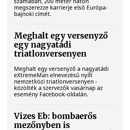
számában, 200 méter háton
megszerezze karrierje első Európa-
bajnoki címét.
Meghalt egy versenyző
egy nagyatádi
triatlonversenyen
Meghalt egy versenyző a nagyatádi
eXtremeMan elnevezésű nyílt
nemzetközi triatlonversenyen -
közölték a szervezők vasárnap az
esemény Facebook-oldalán.
Vizes Eb: bombaerős
mezőnyben is