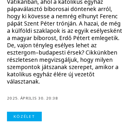
Vatikánban, ahol a katolikus egyház
pápaválasztó bíborosai döntenek arról,
hogy ki kövesse a nemrég elhunyt Ferenc
pápát Szent Péter trónján. A hazai, de még
a külföldi szaklapok is az egyik esélyesként
a magyar bíborost, Erdő Pétert emlegetik.
De, vajon tényleg esélyes lehet az
esztergom–budapesti érsek? Cikkünkben
részletesen megvizsgáljuk, hogy milyen
szempontok játszanak szerepet, amikor a
katolikus egyház élére új vezetőt
választanak.
2025. ÁPRILIS 30. 20:38
KÖZÉLET