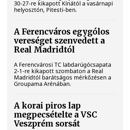
30-27-re kikapott Kínától a vasárnapi
helyosztón, Pitesti-ben.
A Ferencváros egygólos
vereséget szenvedett a
Real Madridtól
A Ferencvárosi TC labdarúgócsapata
2-1-re kikapott szombaton a Real
Madridtól barátságos mérkőzésen a
Groupama Arénában.
A korai piros lap
megpecsételte a VSC
Veszprém sorsát