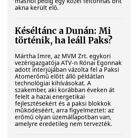
máshol pedig egy közel féltonnás brit
akna került elő.
Késéltánc a Dunán: Mi
történik, ha leáll Paks?
Mártha Imre, az MVM Zrt. egykori
vezérigazgatója ATV-n Rónai Egonnak
adott interjújában vázolta fel a Paksi
Atomerőmű előtt álló példátlan
technológiai kihívásokat. A
szakember, aki korábban éveken át
felelt a hazai energetikai
fejlesztésekért és a paksi blokkok
működéséért, arra figyelmeztet: az
erőmű olyan üzemállapotban van,
amelyre eredetileg nem tervezték.