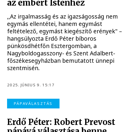
az embert Istenhez
,,Az irgalmasság és az igazságosság nem
egymás ellentétei, hanem egymást
feltételező, egymást kiegészítő erények" –
hangsúlyozta Erdő Péter bíboros
pünkösdhétfőn Esztergomban, a
Nagyboldogasszony- és Szent Adalbert-
főszékesegyházban bemutatott ünnepi
szentmisén.
2025. JÚNIUS 9. 15:17
PÁPAVÁLASZTÁS
Erdő Péter: Robert Prevost
pápává választása benne