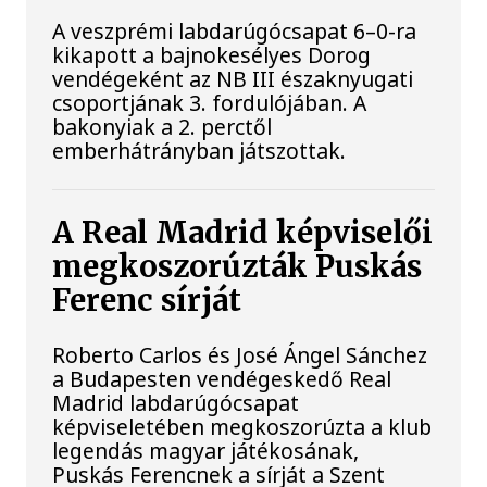
A veszprémi labdarúgócsapat 6–0-ra
kikapott a bajnokesélyes Dorog
vendégeként az NB III északnyugati
csoportjának 3. fordulójában. A
bakonyiak a 2. perctől
emberhátrányban játszottak.
A Real Madrid képviselői
megkoszorúzták Puskás
Ferenc sírját
Roberto Carlos és José Ángel Sánchez
a Budapesten vendégeskedő Real
Madrid labdarúgócsapat
képviseletében megkoszorúzta a klub
legendás magyar játékosának,
Puskás Ferencnek a sírját a Szent