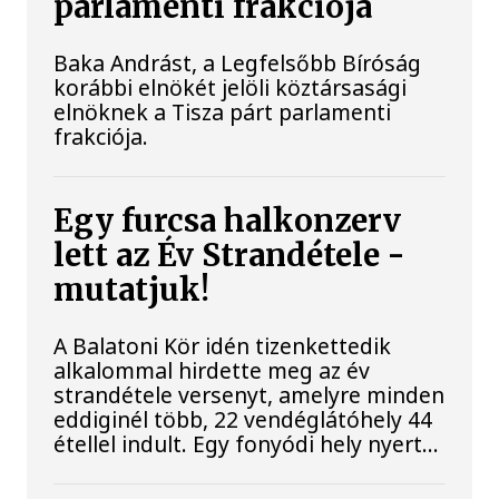
parlamenti frakciója
Baka Andrást, a Legfelsőbb Bíróság
korábbi elnökét jelöli köztársasági
elnöknek a Tisza párt parlamenti
frakciója.
Egy furcsa halkonzerv
lett az Év Strandétele -
mutatjuk!
A Balatoni Kör idén tizenkettedik
alkalommal hirdette meg az év
strandétele versenyt, amelyre minden
eddiginél több, 22 vendéglátóhely 44
étellel indult. Egy fonyódi hely nyert...