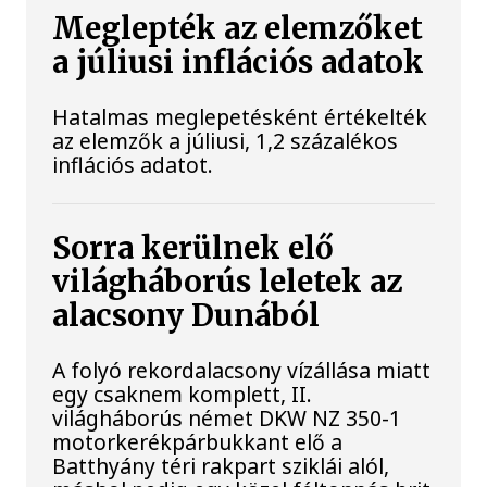
Meglepték az elemzőket
a júliusi inflációs adatok
Hatalmas meglepetésként értékelték
az elemzők a júliusi, 1,2 százalékos
inflációs adatot.
Sorra kerülnek elő
világháborús leletek az
alacsony Dunából
A folyó rekordalacsony vízállása miatt
egy csaknem komplett, II.
világháborús német DKW NZ 350-1
motorkerékpárbukkant elő a
Batthyány téri rakpart sziklái alól,