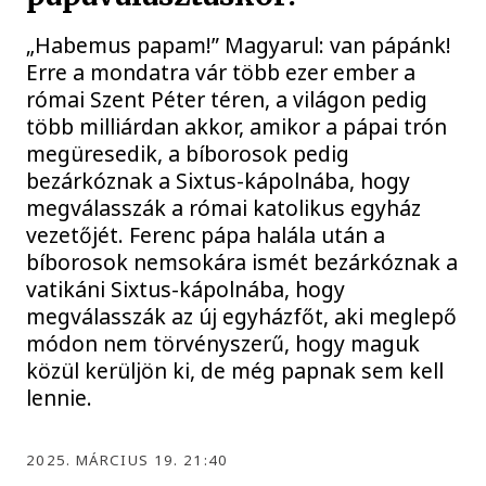
„Habemus papam!” Magyarul: van pápánk!
Erre a mondatra vár több ezer ember a
római Szent Péter téren, a világon pedig
több milliárdan akkor, amikor a pápai trón
megüresedik, a bíborosok pedig
bezárkóznak a Sixtus-kápolnába, hogy
megválasszák a római katolikus egyház
vezetőjét. Ferenc pápa halála után a
bíborosok nemsokára ismét bezárkóznak a
vatikáni Sixtus-kápolnába, hogy
megválasszák az új egyházfőt, aki meglepő
módon nem törvényszerű, hogy maguk
közül kerüljön ki, de még papnak sem kell
lennie.
2025. MÁRCIUS 19. 21:40