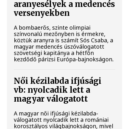
aranyesélyek a medencés
versenyekben
A bombaerős, szinte olimpiai
színvonalú mezőnyben is érmekre,
köztük aranyra is számít Sós Csaba, a
magyar medencés úszóválogatott
szövetségi kapitánya a hétfőn
kezdődő párizsi Európa-bajnokságon.
Női kézilabda ifjúsági
vb: nyolcadik lett a
magyar válogatott
A magyar női ifjúsági kézilabda-
válogatott nyolcadik lett a romániai
korosztályos világbajnokságon, mivel