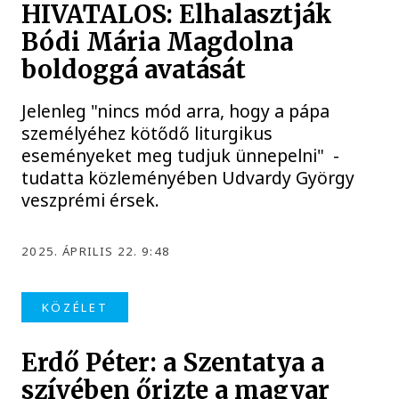
HIVATALOS: Elhalasztják
Bódi Mária Magdolna
boldoggá avatását
Jelenleg "nincs mód arra, hogy a pápa
személyéhez kötődő liturgikus
eseményeket meg tudjuk ünnepelni" -
tudatta közleményében Udvardy György
veszprémi érsek.
2025. ÁPRILIS 22. 9:48
KÖZÉLET
Erdő Péter: a Szentatya a
szívében őrizte a magyar