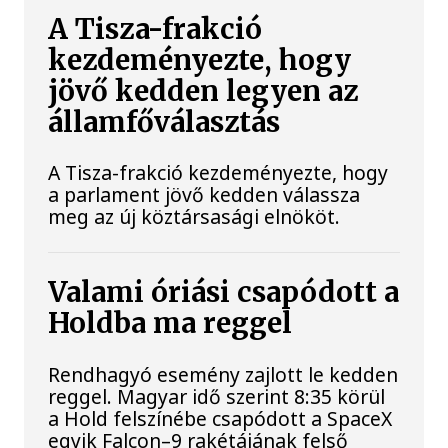
A Tisza-frakció
kezdeményezte, hogy
jövő kedden legyen az
államfőválasztás
A Tisza-frakció kezdeményezte, hogy
a parlament jövő kedden válassza
meg az új köztársasági elnököt.
Valami óriási csapódott a
Holdba ma reggel
Rendhagyó esemény zajlott le kedden
reggel. Magyar idő szerint 8:35 körül
a Hold felszínébe csapódott a SpaceX
egyik Falcon–9 rakétájának felső