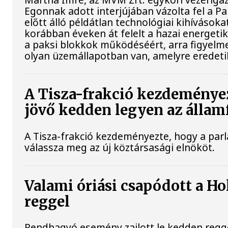
Egonnak adott interjújában vázolta fel a 
előtt álló példátlan technológiai kihívásoka
korábban éveken át felelt a hazai energetik
a paksi blokkok működéséért, arra figyelm
olyan üzemállapotban van, amelyre eredeti
A Tisza-frakció kezdeménye
jövő kedden legyen az állam
A Tisza-frakció kezdeményezte, hogy a par
válassza meg az új köztársasági elnököt.
Valami óriási csapódott a H
reggel
Rendhagyó esemény zajlott le kedden regg