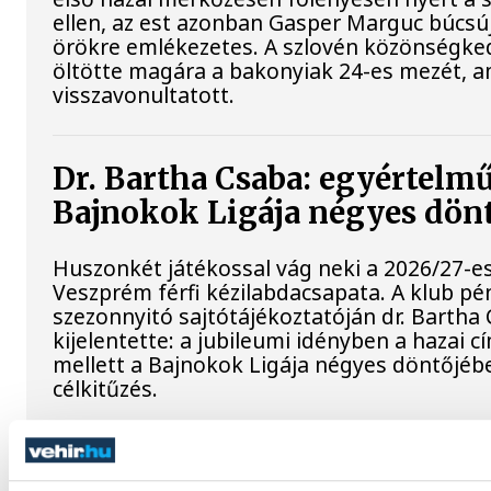
ellen, az est azonban Gasper Marguc búcsú
örökre emlékezetes. A szlovén közönségked
öltötte magára a bakonyiak 24-es mezét, a
visszavonultatott.
Dr. Bartha Csaba: egyértelmű
Bajnokok Ligája négyes dön
Huszonkét játékossal vág neki a 2026/27-e
Veszprém férfi kézilabdacsapata. A klub pé
szezonnyitó sajtótájékoztatóján dr. Bartha
kijelentette: a jubileumi idényben a hazai 
mellett a Bajnokok Ligája négyes döntőjébe
célkitűzés.
Betlehem Dávid: szeretem, a