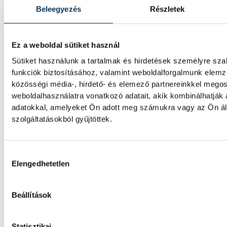
Beleegyezés
Részletek
Betlehem Dávid azt mondta, kiváló formába
sikere kulcsának pedig azt tartja, hogy szere
olimpiai bronzérmes nyíltvízi úszó a magya
Ez a weboldal sütiket használ
aranyérmét szerezte pénteken a párizsi viz
bajnokságon azzal, hogy megnyerte a kiesé
Sütiket használunk a tartalmak és hirdetések személyre sz
funkciók biztosításához, valamint weboldalforgalmunk elem
közösségi média-, hirdető- és elemező partnereinkkel mego
Betlehem Dávid Európa-bajn
weboldalhasználatra vonatkozó adatait, akik kombinálhatják
adatokkal, amelyeket Ön adott meg számukra vagy az Ön ál
kieséses versenyben!
szolgáltatásokból gyűjtöttek.
Betlehem Dávid aranyérmet nyert pénteken a
kilométeres kieséses versenyszámában a pá
Hozzájárulás kiválasztása
bajnokságon. Rasovszky Kristóf célfotóval ö
Elengedhetetlen
Beállítások
Gyurkovics a masters Eb leg
Statisztikai