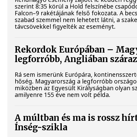
szerint 8:35 körül a Hold felszínébe csapód
Falcon–9 rakétájának felső fokozata. A bec
szabad szemmel nem lehetett látni, a sza
távcsövekkel figyelték az eseményt.
Rekordok Európában – Magy
legforróbb, Angliában szára
Rá sem ismerünk Európára, kontinensszert
hőség. Magyarország a legforróbb országok
miközben az Egyesült Királyságban olyan sz
amilyenre 155 éve nem volt példa.
A múltban és ma is rossz hír
Ínség-szikla