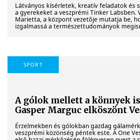
Látványos kísérletek, kreatív feladatok és 
a gyerekeket a veszprémi Tinker Labsben.
Marietta, a központ vezetője mutatja be, h
izgalmassá a természettudományok megis
SPORT
A gólok mellett a könnyek i
Gasper Marguc elköszönt V
Érzelmekben és gólokban gazdag gálamérkő
veszprémi közönség péntek este. A One Ve
első hazai mérkőzésén fölényesen nyert a s