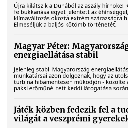
Újra kilátszik a Dunából az aszály hírnöke!
felbukkanása egyet jelentett az éhínséggel
klímaváltozás okozta extrém szárazságra hív
Elmeséljük a baljós kőtömb történetét.
Magyar Péter: Magyarorszá
energiaellátása stabil
Jelenleg stabil Magyarország energiaellátá
munkatársai azon dolgoznak, hogy az utol
turbina hibamentesen működjön - közölte a
paksi erőműnél tett keddi látogatása során
Játék közben fedezik fel a 
világát a veszprémi gyereke