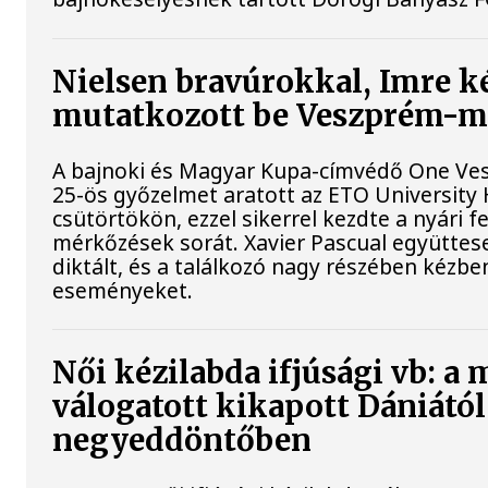
Nielsen bravúrokkal, Imre ké
mutatkozott be Veszprém-
A bajnoki és Magyar Kupa-címvédő One Ves
25-ös győzelmet aratott az ETO Universit
csütörtökön, ezzel sikerrel kezdte a nyári f
mérkőzések sorát. Xavier Pascual együtte
diktált, és a találkozó nagy részében kézbe
eseményeket.
Női kézilabda ifjúsági vb: a
válogatott kikapott Dániától
negyeddöntőben