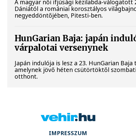
A magyar női ifjúsági kézilabda-válogatott 
Dániától a romániai korosztályos világbajn
negyeddöntőjében, Pitesti-ben.
HunGarian Baja: japán indulój
várpalotai versenynek
Japán indulója is lesz a 23. HunGarian Baja
amelynek jövő héten csütörtöktől szombat
otthont.
IMPRESSZUM