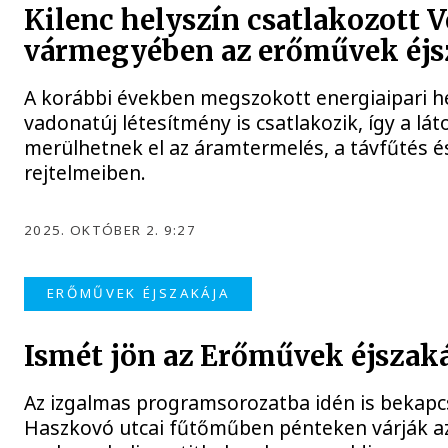
Kilenc helyszín csatlakozott 
vármegyében az erőművek éjs
A korábbi években megszokott energiaipari he
vadonatúj létesítmény is csatlakozik, így a lá
merülhetnek el az áramtermelés, a távfűtés é
rejtelmeiben.
2025. OKTÓBER 2. 9:27
ERŐMŰVEK ÉJSZAKÁJA
Ismét jön az Erőművek éjszak
Az izgalmas programsorozatba idén is bekapcs
Haszkovó utcai fűtőműben pénteken várják az