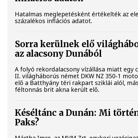
Hatalmas meglepetésként értékelték az elem
százalékos inflációs adatot.
Sorra kerülnek elő világhábo
az alacsony Dunából
A folyó rekordalacsony vízállása miatt egy
II. világháborús német DKW NZ 350-1 mot
elő a Batthyány téri rakpart sziklái alól, m
féltonnás brit akna került elő.
Késéltánc a Dunán: Mi történi
Paks?
Mártha Imre, az MVM Zrt. egykori vezériga