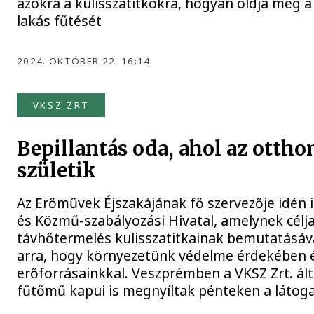
azokra a kulisszatitkokra, hogyan oldja meg a
lakás fűtését
2024. OKTÓBER 22. 16:14
VKSZ ZRT
Bepillantás oda, ahol az otth
születik
Az Erőművek Éjszakájának fő szervezője idén 
és Közmű-szabályozási Hivatal, amelynek célja
távhőtermelés kulisszatitkainak bemutatásával
arra, hogy környezetünk védelme érdekében
erőforrásainkkal. Veszprémben a VKSZ Zrt. ált
fűtőmű kapui is megnyíltak pénteken a látoga