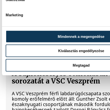
Az Európa-bajnoki és a grand master címet 
Gyurkovics Ferenc a masters súlyemelő ko
Marketing
Férfi kézilabda ifjúsági Eb: 
elődöntőbe a magyar csapat
Mindennek a megengedése
A magyar férfi ifjúsági kézilabda-válogatot
Szlovéniától a belgrádi korosztályos Euró
Kiválasztás engedélyezése
csütörtöki negyeddöntőjében.
Megtagad
A bajnokesélyes otthonában 
sorozatát a VSC Veszprém
A VSC Veszprém férfi labdarúgócsapata s
komoly erőfelmérő előtt áll: Gunther Zsolt 
északnyugati csoportjának második fordul
bajnokesélyesnek tartott Dorogi Bányász F