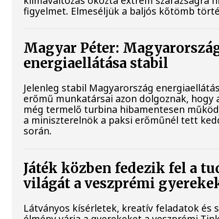
klímaváltozás okozta extrém szárazságra hív
figyelmet. Elmeséljük a baljós kőtömb tört
Magyar Péter: Magyarorszá
energiaellátása stabil
Jelenleg stabil Magyarország energiaellátás
erőmű munkatársai azon dolgoznak, hogy a
még termelő turbina hibamentesen működj
a miniszterelnök a paksi erőműnél tett ked
során.
Játék közben fedezik fel a 
világát a veszprémi gyereke
Látványos kísérletek, kreatív feladatok és 
élmény várja a gyerekeket a veszprémi Tin