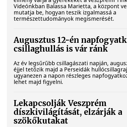
Videónkban Balassa Marietta, a központ ve
mutatja be, hogyan teszik izgalmassá a
természettudományok megismerését.
Augusztus 12-én napfogyatk
csillaghullás is vár ránk
Az év legsűrűbb csillagászati napján, augu
éjjel tetőzik majd a Perseidák hullócsillagraj
ugyanezen a napon részleges napfogyatko
lehet majd figyelni.
Lekapcsolják Veszprém
díszkivilágítását, elzárják a
szökőkutakat