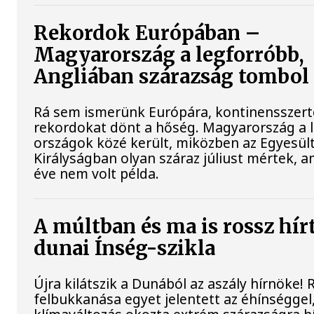
Rekordok Európában –
Magyarország a legforróbb,
Angliában szárazság tombol
Rá sem ismerünk Európára, kontinensszert
rekordokat dönt a hőség. Magyarország a 
országok közé került, miközben az Egyesül
Királyságban olyan száraz júliust mértek, a
éve nem volt példa.
A múltban és ma is rossz hír
dunai Ínség-szikla
Újra kilátszik a Dunából az aszály hírnöke!
felbukkanása egyet jelentett az éhínséggel