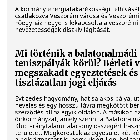
A kormány energiatakarékossági felhívásá
csatlakozva Veszprém városa és Veszprémi
Főegyházmegye is lekapcsolta a veszprémi 
nevezetességek díszkivilágítását.
Mi történik a balatonalmádi
teniszpályák körül? Bérleti v
megszakadt egyeztetések és
tisztázatlan jogi eljárás
Évtizedes hagyomány, hat salakos pálya, u
nevelés és egy hosszú távra megkötött bérl
szerződés áll az egyik oldalon. A másikon a
önkormányzat, amely szerint a Balatonalmá
Klub aránytalanul alacsony összegért haszná
területet. Megkerestük az egyesület két ké
a polgármestert is, hogy kiderüljön, hol tar