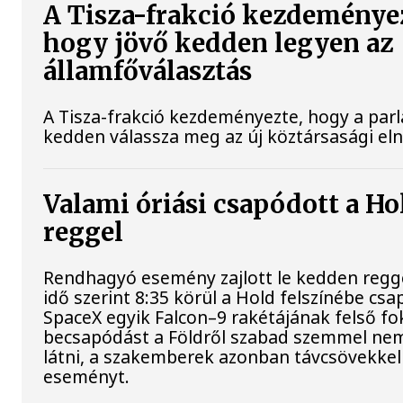
A Tisza-frakció kezdeménye
hogy jövő kedden legyen az
államfőválasztás
A Tisza-frakció kezdeményezte, hogy a par
kedden válassza meg az új köztársasági el
Valami óriási csapódott a H
reggel
Rendhagyó esemény zajlott le kedden regg
idő szerint 8:35 körül a Hold felszínébe csa
SpaceX egyik Falcon–9 rakétájának felső fo
becsapódást a Földről szabad szemmel nem
látni, a szakemberek azonban távcsövekkel 
eseményt.