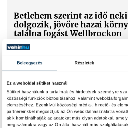
Betlehem szerint az idő neki
dolgozik, jövőre hazai körn
találna fogást Wellbrockon
A nyíltvízi úszó Betlehem Dávid a párizsi Eu
bajnokságon a keddi 10 kilométeren szerze
ezüstérmét követően, szerdán 5 kilométere
Beleegyezés
Részletek
második lett Florian Wellbrock mögött; a 2
magyar úszó bízik benne, hogy akár már jöv
rendezésű világbajnokságon "fogást talál"
Ez a weboldal sütiket használ
olimpiai bajnokán.
Sütiket használunk a tartalmak és hirdetések személyre sz
közösségi funkciók biztosításához, valamint weboldalforgal
Gulácsi Péter győzelemmel
elemzéséhez. Ezenkívül közösségi média-, hirdető- és ele
partnereinkkel megosztjuk az Ön weboldalhasználatra vonatk
mutatkozott be a Villarrealb
akik kombinálhatják az adatokat más olyan adatokkal, amely
meg számukra vagy az Ön által használt más szolgáltatásokb