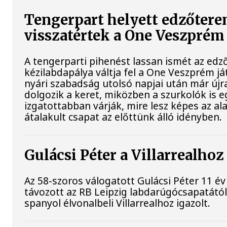
Tengerpart helyett edzőtere
visszatértek a One Veszprém 
A tengerparti pihenést lassan ismét az edz
kézilabdapálya váltja fel a One Veszprém já
nyári szabadság utolsó napjai után már újr
dolgozik a keret, miközben a szurkolók is e
izgatottabban várják, mire lesz képes az a
átalakult csapat az előttünk álló idényben.
Gulácsi Péter a Villarrealhoz
Az 58-szoros válogatott Gulácsi Péter 11 év
távozott az RB Leipzig labdarúgócsapatától
spanyol élvonalbeli Villarrealhoz igazolt.