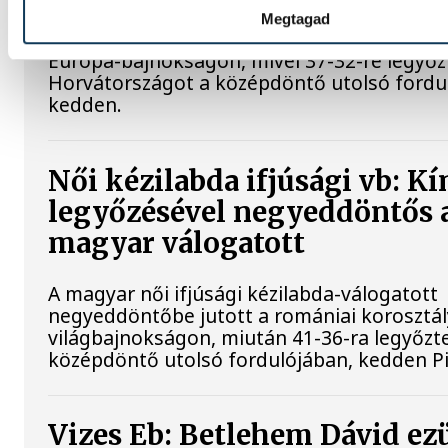
A magyar férfi ifjúsági kézilabda-válogatot
Megtagad
negyeddöntőbe jutott a Belgrádban zajló k
Európa-bajnokságon, mivel 37-32-re legyőz
Horvátországot a középdöntő utolsó fordu
kedden.
Női kézilabda ifjúsági vb: Kí
legyőzésével negyeddöntős 
magyar válogatott
A magyar női ifjúsági kézilabda-válogatott
negyeddöntőbe jutott a romániai korosztá
világbajnokságon, miután 41-36-ra legyőzte
középdöntő utolsó fordulójában, kedden Pi
Vizes Eb: Betlehem Dávid ez