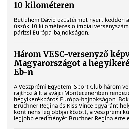
10 kilométeren
Betlehem Dávid ezüstérmet nyert kedden a n
úszók 10 kilométeres olimpiai versenyszá
párizsi Európa-bajnokságon.
Három VESC-versenyző képv
Magyarországot a hegyiker
Eb-n
A Veszprémi Egyetemi Sport Club három ver
rajthoz állt a svájci Monteceneriben rendez
hegyikerékpáros Európa-bajnokságon. Bokr
Bruchner Regina és Kiss Vince egyaránt hely
kontinens legjobbjai között, a veszprémi k
legjobb eredményét Bruchner Regina érte e