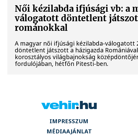
Női kézilabda ifjúsági vb: a
válogatott döntetlent játszot
románokkal
A magyar női ifjúsági kézilabda-válogatott 
döntetlent játszott a házigazda Romániával
korosztályos világbajnokság középdöntőjé
fordulójában, hétfőn Pitesti-ben.
IMPRESSZUM
MÉDIAAJÁNLAT