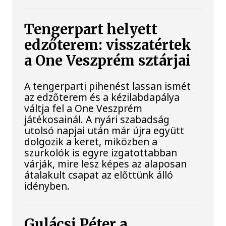
Tengerpart helyett
edzőterem: visszatértek
a One Veszprém sztárjai
A tengerparti pihenést lassan ismét
az edzőterem és a kézilabdapálya
váltja fel a One Veszprém
játékosainál. A nyári szabadság
utolsó napjai után már újra együtt
dolgozik a keret, miközben a
szurkolók is egyre izgatottabban
várják, mire lesz képes az alaposan
átalakult csapat az előttünk álló
idényben.
Gulácsi Péter a