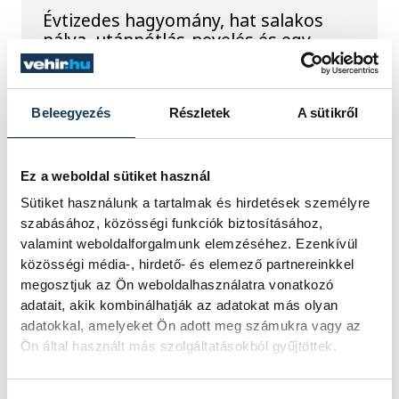
Évtizedes hagyomány, hat salakos
pálya, utánpótlás-nevelés és egy
hosszú távra megkötött bérleti
szerződés áll az egyik oldalon. A
másikon az önkormányzat, amely
Beleegyezés
Részletek
A sütikről
szerint a Balatonalmádi Tenisz Klub
aránytalanul alacsony összegért
használja a városi területet.
Megkerestük az egyesület két
Ez a weboldal sütiket használ
képviselőjét és a polgármestert is,
Sütiket használunk a tartalmak és hirdetések személyre
hogy kiderüljön, hol tart most az ügy.
szabásához, közösségi funkciók biztosításához,
valamint weboldalforgalmunk elemzéséhez. Ezenkívül
közösségi média-, hirdető- és elemező partnereinkkel
Folyamatosan öntöz a
megosztjuk az Ön weboldalhasználatra vonatkozó
VKSZ, mégsem fogy az
adatait, akik kombinálhatják az adatokat más olyan
adatokkal, amelyeket Ön adott meg számukra vagy az
ivóvíz
Ön által használt más szolgáltatásokból gyűjtöttek.
A tartós hőség és az aszályos időszak