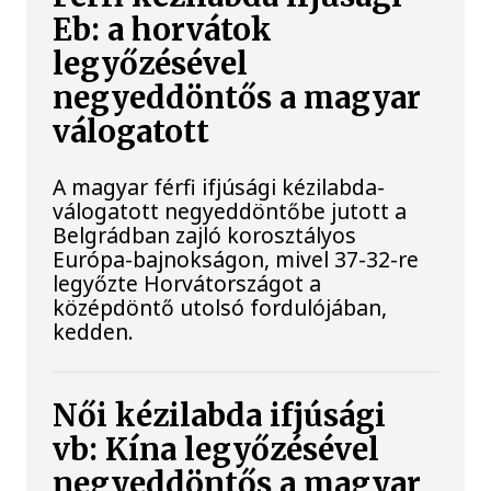
Eb: a horvátok
legyőzésével
negyeddöntős a magyar
válogatott
A magyar férfi ifjúsági kézilabda-
válogatott negyeddöntőbe jutott a
Belgrádban zajló korosztályos
Európa-bajnokságon, mivel 37-32-re
legyőzte Horvátországot a
középdöntő utolsó fordulójában,
kedden.
Női kézilabda ifjúsági
vb: Kína legyőzésével
negyeddöntős a magyar