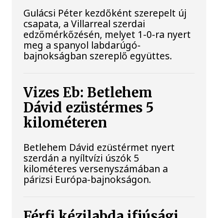
Gulácsi Péter kezdőként szerepelt új
csapata, a Villarreal szerdai
edzőmérkőzésén, melyet 1-0-ra nyert
meg a spanyol labdarúgó-
bajnokságban szereplő együttes.
Vizes Eb: Betlehem
Dávid ezüstérmes 5
kilométeren
Betlehem Dávid ezüstérmet nyert
szerdán a nyíltvízi úszók 5
kilométeres versenyszámában a
párizsi Európa-bajnokságon.
Férfi kézilabda ifjúsági