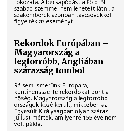
fokozata. A becsapódást a Földről
szabad szemmel nem lehetett látni, a
szakemberek azonban távcsövekkel
figyelték az eseményt.
Rekordok Európában –
Magyarország a
legforróbb, Angliában
szárazság tombol
Rá sem ismerünk Európára,
kontinensszerte rekordokat dönt a
hőség. Magyarország a legforróbb
országok közé került, miközben az
Egyesült Királyságban olyan száraz
júliust mértek, amilyenre 155 éve nem
volt példa.