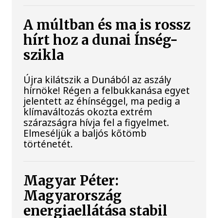
A múltban és ma is rossz
hírt hoz a dunai Ínség-
szikla
Újra kilátszik a Dunából az aszály
hírnöke! Régen a felbukkanása egyet
jelentett az éhínséggel, ma pedig a
klímaváltozás okozta extrém
szárazságra hívja fel a figyelmet.
Elmeséljük a baljós kőtömb
történetét.
Magyar Péter:
Magyarország
energiaellátása stabil