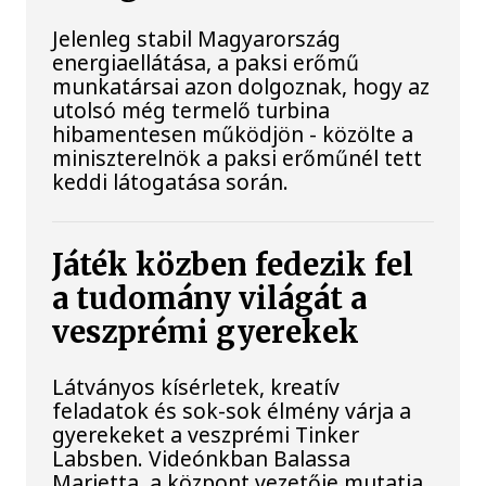
Jelenleg stabil Magyarország
energiaellátása, a paksi erőmű
munkatársai azon dolgoznak, hogy az
utolsó még termelő turbina
hibamentesen működjön - közölte a
miniszterelnök a paksi erőműnél tett
keddi látogatása során.
Játék közben fedezik fel
a tudomány világát a
veszprémi gyerekek
Látványos kísérletek, kreatív
feladatok és sok-sok élmény várja a
gyerekeket a veszprémi Tinker
Labsben. Videónkban Balassa
Marietta, a központ vezetője mutatja