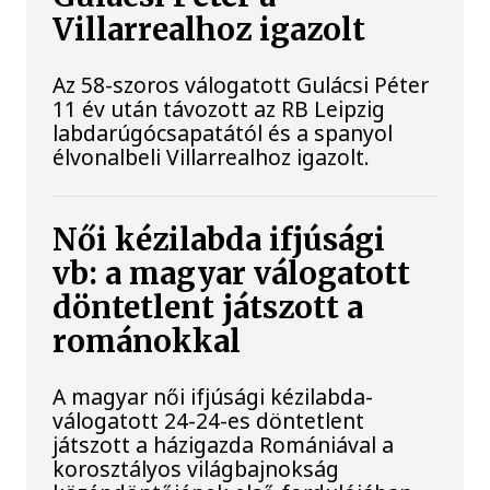
Villarrealhoz igazolt
Az 58-szoros válogatott Gulácsi Péter
11 év után távozott az RB Leipzig
labdarúgócsapatától és a spanyol
élvonalbeli Villarrealhoz igazolt.
Női kézilabda ifjúsági
vb: a magyar válogatott
döntetlent játszott a
románokkal
A magyar női ifjúsági kézilabda-
válogatott 24-24-es döntetlent
játszott a házigazda Romániával a
korosztályos világbajnokság