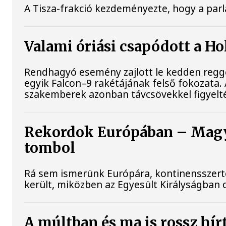
A Tisza-frakció kezdeményezte, hogy a par
Valami óriási csapódott a H
Rendhagyó esemény zajlott le kedden reggel
egyik Falcon–9 rakétájának felső fokozata.
szakemberek azonban távcsövekkel figyelt
Rekordok Európában – Magya
tombol
Rá sem ismerünk Európára, kontinensszert
került, miközben az Egyesült Királyságban 
A múltban és ma is rossz hír