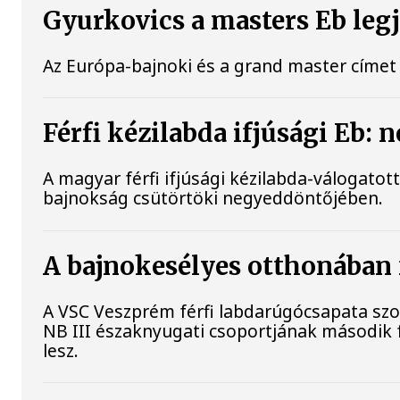
Gyurkovics a masters Eb leg
Az Európa-bajnoki és a grand master címet
Férfi kézilabda ifjúsági Eb:
A magyar férfi ifjúsági kézilabda-válogatot
bajnokság csütörtöki negyeddöntőjében.
A bajnokesélyes otthonában 
A VSC Veszprém férfi labdarúgócsapata szo
NB III északnyugati csoportjának második 
lesz.