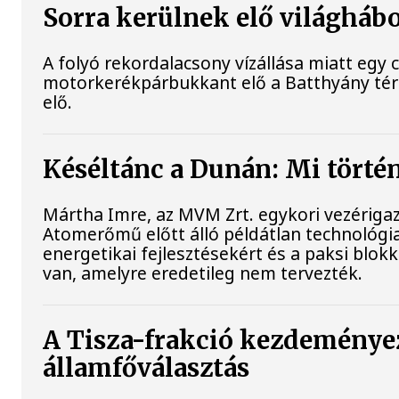
Sorra kerülnek elő világhábo
A folyó rekordalacsony vízállása miatt eg
motorkerékpárbukkant elő a Batthyány téri r
elő.
Késéltánc a Dunán: Mi történ
Mártha Imre, az MVM Zrt. egykori vezérigaz
Atomerőmű előtt álló példátlan technológiai
energetikai fejlesztésekért és a paksi blo
van, amelyre eredetileg nem tervezték.
A Tisza-frakció kezdeményez
államfőválasztás