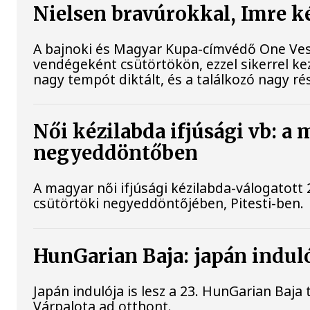
Nielsen bravúrokkal, Imre 
A bajnoki és Magyar Kupa-címvédő One Ves
vendégeként csütörtökön, ezzel sikerrel ke
nagy tempót diktált, és a találkozó nagy r
Női kézilabda ifjúsági vb: a
negyeddöntőben
A magyar női ifjúsági kézilabda-válogatott
csütörtöki negyeddöntőjében, Pitesti-ben.
HunGarian Baja: japán induló
Japán indulója is lesz a 23. HunGarian Baj
Várpalota ad otthont.