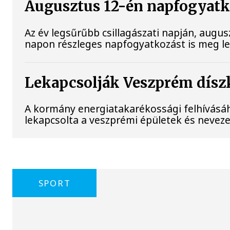
Augusztus 12-én napfogyatkoz
Az év legsűrűbb csillagászati napján, augusz
napon részleges napfogyatkozást is meg leh
Lekapcsolják Veszprém díszk
A kormány energiatakarékossági felhívásá
lekapcsolta a veszprémi épületek és neveze
SPORT