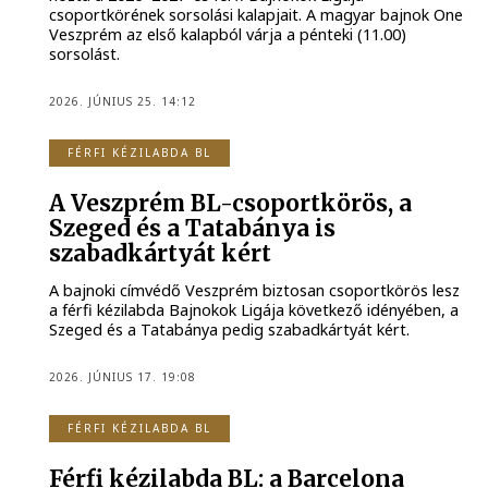
csoportkörének sorsolási kalapjait. A magyar bajnok One
Veszprém az első kalapból várja a pénteki (11.00)
sorsolást.
2026. JÚNIUS 25. 14:12
FÉRFI KÉZILABDA BL
A Veszprém BL-csoportkörös, a
Szeged és a Tatabánya is
szabadkártyát kért
A bajnoki címvédő Veszprém biztosan csoportkörös lesz
a férfi kézilabda Bajnokok Ligája következő idényében, a
Szeged és a Tatabánya pedig szabadkártyát kért.
2026. JÚNIUS 17. 19:08
FÉRFI KÉZILABDA BL
Férfi kézilabda BL: a Barcelona