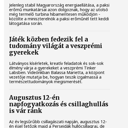
Jelenleg stabil Magyarország energiaellátása, a paksi
erőmű munkatársai azon dolgoznak, hogy az utolsó
még termelő turbina hibamentesen működjön -
közölte a miniszterelnök a paksi erőműnél tett keddi
látogatása során.
Játék közben fedezik fel a
tudomány világát a veszprémi
gyerekek
Látványos kísérletek, kreatív feladatok és sok-sok
élmény várja a gyerekeket a veszprémi Tinker
Labsben. Videónkban Balassa Marietta, a központ
vezetője mutatja be, hogyan teszik izgalmassá a
természettudományok megismerését.
Augusztus 12-én
napfogyatkozás és csillaghullás
is vár ránk
Az év legsűrűbb csillagászati napján, augusztus 12-
én éjjel tetőzik majd a Perseidák hullócsillagraj, de