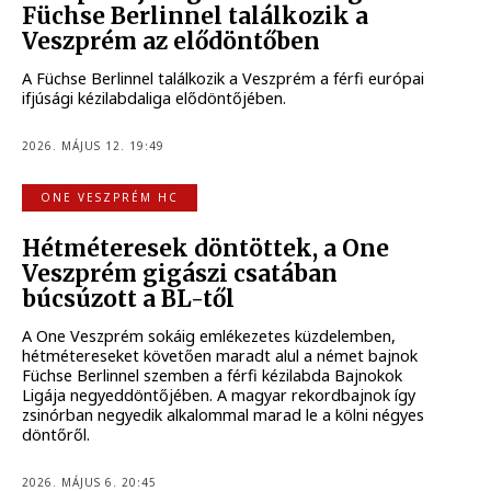
Füchse Berlinnel találkozik a
Veszprém az elődöntőben
A Füchse Berlinnel találkozik a Veszprém a férfi európai
ifjúsági kézilabdaliga elődöntőjében.
2026. MÁJUS 12. 19:49
ONE VESZPRÉM HC
Hétméteresek döntöttek, a One
Veszprém gigászi csatában
búcsúzott a BL-től
A One Veszprém sokáig emlékezetes küzdelemben,
hétmétereseket követően maradt alul a német bajnok
Füchse Berlinnel szemben a férfi kézilabda Bajnokok
Ligája negyeddöntőjében. A magyar rekordbajnok így
zsinórban negyedik alkalommal marad le a kölni négyes
döntőről.
2026. MÁJUS 6. 20:45