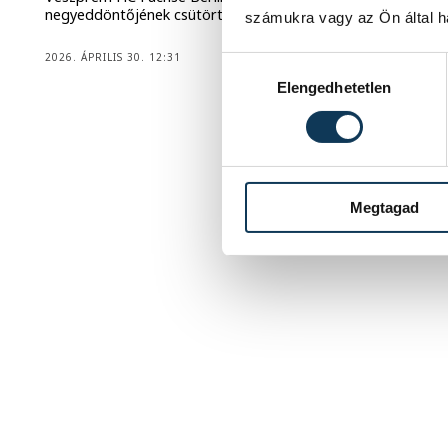
negyeddöntőjének csütörtök esti, hazai első mérkőzésén.
számukra vagy az Ön által ha
2026. ÁPRILIS 30. 12:31
Hozzájárulás kiválasztása
Elengedhetetlen
1
2
3
4
Megtagad