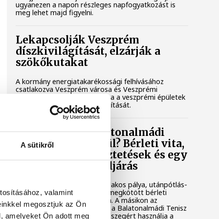
ugyanezen a napon részleges napfogyatkozást is
meg lehet majd figyelni.
Lekapcsolják Veszprém
díszkivilágítását, elzárják a
szökőkutakat
A kormány energiatakarékossági felhívásához
csatlakozva Veszprém városa és Veszprémi
Főegyházmegye is lekapcsolta a veszprémi épületek
és nevezetességek díszkivilágítását.
Mi történik a balatonalmádi
teniszpályák körül? Bérleti vita,
A sütikről
megszakadt egyeztetések és egy
tisztázatlan jogi eljárás
Évtizedes hagyomány, hat salakos pálya, utánpótlás-
nevelés és egy hosszú távra megkötött bérleti
tosításához, valamint
szerződés áll az egyik oldalon. A másikon az
einkkel megosztjuk az Ön
önkormányzat, amely szerint a Balatonalmádi Tenisz
Klub aránytalanul alacsony összegért használja a
l, amelyeket Ön adott meg