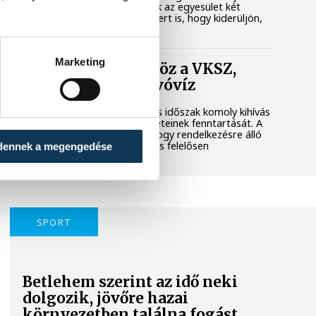
városi területet. Megkerestük az egyesület két
képviselőjét és a polgármestert is, hogy kiderüljön,
hol tart most az ügy.
Marketing
Folyamatosan öntöz a VKSZ,
mégsem fogy az ivóvíz
A tartós hőség és az aszályos időszak komoly kihívás
elé állítja Veszprém zöldfelületeinek fenntartását. A
városvezetés kiemelt célja, hogy rendelkezésre álló
vízkészletekkel takarékosan és felelősen
dennek a megengedése
gazdálkodjunk.
SPORT
Betlehem szerint az idő neki
dolgozik, jövőre hazai
környezetben találna fogást