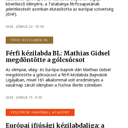
következő idényére, a Tatabánya férficsapatának
jelentkezését azonban elutasította az európai szövetség
(EHF).
2026. JÚNIUS 22. 10:50
FÉRFI KÉZILABDA BL
Férfi kézilabda BL: Mathias Gidsel
megdöntötte a gólcsúcsot
Az olimpiai, világ- és Európa-bajnok dán Mathias Gidsel
megdöntötte a gólcsúcsot a férfi kézilabda Bajnokok
Ligájában, mivel 161 alkalommal volt eredményes a
vasárnap zárult idényben a Füchse Berlin színeiben.
2026. JÚNIUS 15. 9:50
VESZPRÉM HANDBALL ACADEMY
Európai ifjúsági kézilabdaliga: a