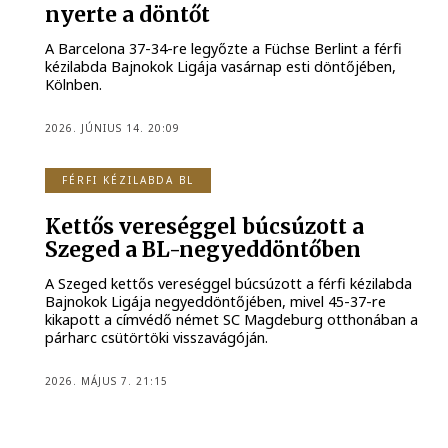
nyerte a döntőt
A Barcelona 37-34-re legyőzte a Füchse Berlint a férfi
kézilabda Bajnokok Ligája vasárnap esti döntőjében,
Kölnben.
2026. JÚNIUS 14. 20:09
FÉRFI KÉZILABDA BL
Kettős vereséggel búcsúzott a
Szeged a BL-negyeddöntőben
A Szeged kettős vereséggel búcsúzott a férfi kézilabda
Bajnokok Ligája negyeddöntőjében, mivel 45-37-re
kikapott a címvédő német SC Magdeburg otthonában a
párharc csütörtöki visszavágóján.
2026. MÁJUS 7. 21:15