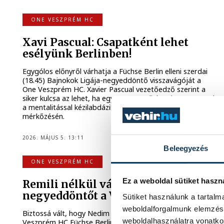
ONE VESZPRÉM HC
Xavi Pascual: Csapatként lehet
esélyünk Berlinben!
Egygólos előnyről várhatja a Füchse Berlin elleni szerdai
(18.45) Bajnokok Ligája-negyeddöntő visszavágóját a
One Veszprém HC. Xavier Pascual vezetőedző szerint a
siker kulcsa az lehet, ha együttese Berlinben is ugyanazzal
a mentalitással kézilabdázik, mint a párharc első
mérkőzésén.
2026. MÁJUS 5. 13:11
Beleegyezés
ONE VESZPRÉM HC
Ez a weboldal sütiket haszn
Remili nélkül várja a BL-
negyeddöntőt a Veszprém
Sütiket használunk a tartal
weboldalforgalmunk elemzésé
Biztossá vált, hogy Nedim Remili nem lép pályára a One
weboldalhasználatra vonatko
Veszprém HC Füchse Berlin elleni Bajnokok Ligája-