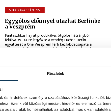
ONE VESZPRÉM HC
Egygólos előnnyel utazhat Berlinbe
a Veszprém
Fantasztikus hajrát produkálva, ötgólos hátrányból
felállva 35–34-re legyőzte a vendég Füchse Berlin
együttesét a One Veszprém férfi kézilabdacsapata a
Bajnokok Ligája negyeddöntőjének első, szerda esti
mérkőzésén.
2026. ÁPRILIS 30. 20:19
Részletek
FÉRFI KÉZILABDA BL
ál
Hétgólos hátrányban a Szeged a BL-
negyeddöntőben
mak és hirdetések személyre szabásához, közösségi funkciók biz
hez. Ezenkívül közösségi média-, hirdető- és elemező partner
A Szeged 35-28-ra kikapott a címvédő német SC
zó adatait, akik kombinálhatják az adatokat más olyan adatokka
Magdeburgtól a férfi kézilabda Bajnokok Ligája