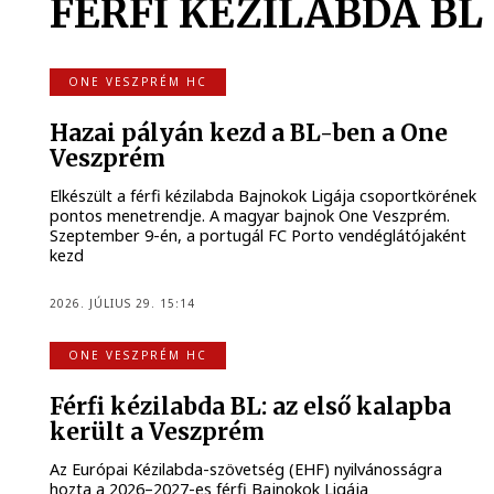
FÉRFI KÉZILABDA BL
ONE VESZPRÉM HC
Hazai pályán kezd a BL-ben a One
Veszprém
Elkészült a férfi kézilabda Bajnokok Ligája csoportkörének
pontos menetrendje. A magyar bajnok One Veszprém.
Szeptember 9-én, a portugál FC Porto vendéglátójaként
kezd
2026. JÚLIUS 29. 15:14
ONE VESZPRÉM HC
Férfi kézilabda BL: az első kalapba
került a Veszprém
Az Európai Kézilabda-szövetség (EHF) nyilvánosságra
hozta a 2026–2027-es férfi Bajnokok Ligája