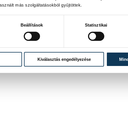
negyeddöntőjének szerdai első mérkőzésén.
sznált más szolgáltatásokból gyűjtöttek.
2026. ÁPRILIS 29. 21:04
Beállítások
Statisztikai
5
...
Kiválasztás engedélyezése
Min