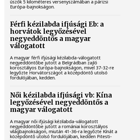
úszók 5 kilométeres versenyszámában a párizsi
Európa-bajnokságon.
Férfi kézilabda ifjúsági Eb: a
horvátok legyőzésével
negyeddöntős a magyar
válogatott
A magyar férfi ifjúsági kézilabda-válogatott
negyeddöntőbe jutott a Belgrádban zajló
korosztályos Európa-bajnokságon, mivel 37-32-re
legyőzte Horvátországot a középdöntő utolsó
fordulójában, kedden.
Női kézilabda ifjúsági vb: Kína
legyőzésével negyeddöntős a
magyar válogatott
A magyar női ifjúsági kézilabda-válogatott
negyeddöntőbe jutott a romániai korosztályos
világbajnokságon, miután 41-36-ra legyőzte Kínát a
középdöntő utolsó fordulójában, kedden Pitesti-