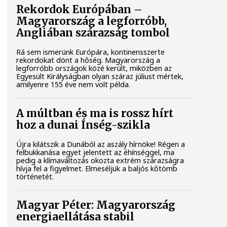
Rekordok Európában –
Magyarország a legforróbb,
Angliában szárazság tombol
Rá sem ismerünk Európára, kontinensszerte
rekordokat dönt a hőség. Magyarország a
legforróbb országok közé került, miközben az
Egyesült Királyságban olyan száraz júliust mértek,
amilyenre 155 éve nem volt példa.
A múltban és ma is rossz hírt
hoz a dunai Ínség-szikla
Újra kilátszik a Dunából az aszály hírnöke! Régen a
felbukkanása egyet jelentett az éhínséggel, ma
pedig a klímaváltozás okozta extrém szárazságra
hívja fel a figyelmet. Elmeséljük a baljós kőtömb
történetét.
Magyar Péter: Magyarország
energiaellátása stabil