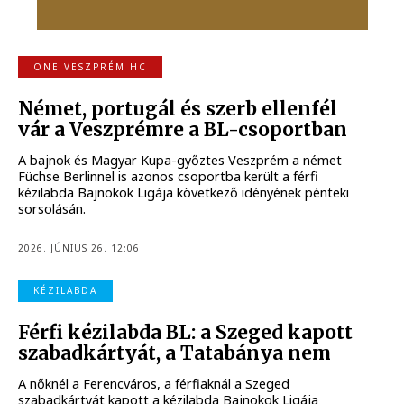
ONE VESZPRÉM HC
Német, portugál és szerb ellenfél
vár a Veszprémre a BL-csoportban
A bajnok és Magyar Kupa-győztes Veszprém a német
Füchse Berlinnel is azonos csoportba került a férfi
kézilabda Bajnokok Ligája következő idényének pénteki
sorsolásán.
2026. JÚNIUS 26. 12:06
KÉZILABDA
Férfi kézilabda BL: a Szeged kapott
szabadkártyát, a Tatabánya nem
A nőknél a Ferencváros, a férfiaknál a Szeged
szabadkártyát kapott a kézilabda Bajnokok Ligája