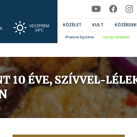
KÖZÉLET
KULT
KÖZÉRDEK
VESZPRÉM
6.
34°C
#Pannon Egyetem
#programajánló