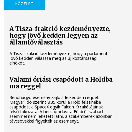
KÖZÉLET
A Tisza-frakció kezdeményezte,
hogy jövő kedden legyen az
államfőválasztás
A Tisza-frakció kezdeményezte, hogy a parlament
jövő kedden válassza meg az új köztársasági
elnököt.
Valami óriási csapódott a Holdba
ma reggel
Rendhagyó esemény zajlott le kedden reggel.
Magyar idő szerint 8:35 körül a Hold felszínébe
csapódott a SpaceX egyik Falcon–9 rakétájának
felső fokozata. A becsapódást a Földről szabad
szemmel nem lehetett látni, a szakemberek azonban
távcsövekkel figyelték az eseményt.