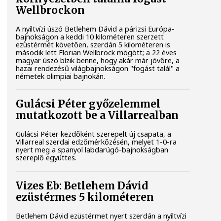
Wellbrockon
A nyíltvízi úszó Betlehem Dávid a párizsi Európa-
bajnokságon a keddi 10 kilométeren szerzett
ezüstérmét követően, szerdán 5 kilométeren is
második lett Florian Wellbrock mögött; a 22 éves
magyar úszó bízik benne, hogy akár már jövőre, a
hazai rendezésű világbajnokságon "fogást talál" a
németek olimpiai bajnokán.
Gulácsi Péter győzelemmel
mutatkozott be a Villarrealban
Gulácsi Péter kezdőként szerepelt új csapata, a
Villarreal szerdai edzőmérkőzésén, melyet 1-0-ra
nyert meg a spanyol labdarúgó-bajnokságban
szereplő együttes.
Vizes Eb: Betlehem Dávid
ezüstérmes 5 kilométeren
Betlehem Dávid ezüstérmet nyert szerdán a nyíltvízi