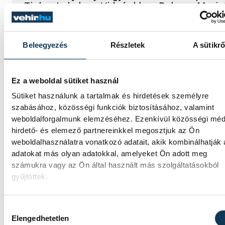
Tinker Labsben. Videónkban Balassa Mariet
a központ vezetője mutatja be, hogyan tesz
izgalmassá a természettudományok
megismerését.
Beleegyezés
Részletek
A sütikrő
Ez a weboldal sütiket használ
Sütiket használunk a tartalmak és hirdetések személyre
SPORT
szabásához, közösségi funkciók biztosításához, valamint
weboldalforgalmunk elemzéséhez. Ezenkívül közösségi méd
hirdető- és elemező partnereinkkel megosztjuk az Ön
weboldalhasználatra vonatkozó adatait, akik kombinálhatják
adatokat más olyan adatokkal, amelyeket Ön adott meg
A gólok mellett a könnyek i
számukra vagy az Ön által használt más szolgáltatásokból
potyogtak – Gasper Marguc
gyűjtöttek.
elköszönt Veszprémtől
Hozzájárulás kiválasztása
Érzelmekben és gólokban gazdag
Elengedhetetlen