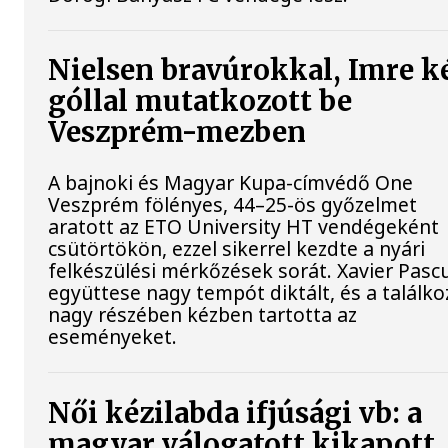
Nielsen bravúrokkal, Imre k
góllal mutatkozott be
Veszprém-mezben
A bajnoki és Magyar Kupa-címvédő One
Veszprém fölényes, 44–25-ös győzelmet
aratott az ETO University HT vendégeként
csütörtökön, ezzel sikerrel kezdte a nyári
felkészülési mérkőzések sorát. Xavier Pasc
együttese nagy tempót diktált, és a találko
nagy részében kézben tartotta az
eseményeket.
Női kézilabda ifjúsági vb: a
magyar válogatott kikapott