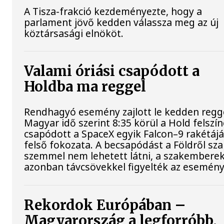
A Tisza-frakció kezdeményezte, hogy a
parlament jövő kedden válassza meg az új
köztársasági elnököt.
Valami óriási csapódott a
Holdba ma reggel
Rendhagyó esemény zajlott le kedden regge
Magyar idő szerint 8:35 körül a Hold felszí
csapódott a SpaceX egyik Falcon–9 rakétáj
felső fokozata. A becsapódást a Földről sz
szemmel nem lehetett látni, a szakembere
azonban távcsövekkel figyelték az esemény
Rekordok Európában –
Magyarország a legforróbb,