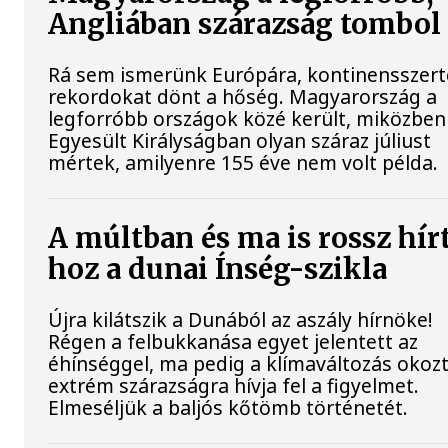
Angliában szárazság tombol
Rá sem ismerünk Európára, kontinensszert
rekordokat dönt a hőség. Magyarország a
legforróbb országok közé került, miközben
Egyesült Királyságban olyan száraz júliust
mértek, amilyenre 155 éve nem volt példa.
A múltban és ma is rossz hír
hoz a dunai Ínség-szikla
Újra kilátszik a Dunából az aszály hírnöke!
Régen a felbukkanása egyet jelentett az
éhínséggel, ma pedig a klímaváltozás okoz
extrém szárazságra hívja fel a figyelmet.
Elmeséljük a baljós kőtömb történetét.