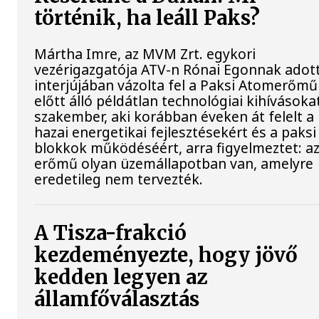
történik, ha leáll Paks?
Mártha Imre, az MVM Zrt. egykori
vezérigazgatója ATV-n Rónai Egonnak adot
interjújában vázolta fel a Paksi Atomerőmű
előtt álló példátlan technológiai kihívásokat
szakember, aki korábban éveken át felelt a
hazai energetikai fejlesztésekért és a paksi
blokkok működéséért, arra figyelmeztet: a
erőmű olyan üzemállapotban van, amelyre
eredetileg nem tervezték.
A Tisza-frakció
kezdeményezte, hogy jövő
kedden legyen az
államfőválasztás