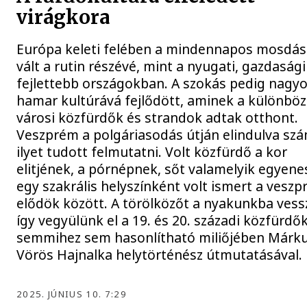
virágkora
Európa keleti felében a mindennapos mosdás
vált a rutin részévé, mint a nyugati, gazdasági
fejlettebb országokban. A szokás pedig nagy
hamar kultúrává fejlődött, aminek a különbö
városi közfürdők és strandok adtak otthont.
Veszprém a polgáriasodás útján elindulva sz
ilyet tudott felmutatni. Volt közfürdő a kor
elitjének, a pórnépnek, sőt valamelyik egyen
egy szakrális helyszínként volt ismert a veszp
elődök között. A törölközőt a nyakunkba vess
így vegyülünk el a 19. és 20. századi közfürdő
semmihez sem hasonlítható miliőjében Márk
Vörös Hajnalka helytörténész útmutatásával.
2025. JÚNIUS 10. 7:29