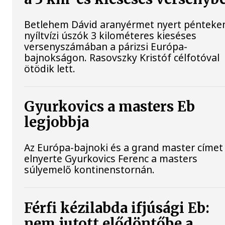
Betlehem Dávid aranyérmet nyert pénteke
nyíltvízi úszók 3 kilométeres kieséses
versenyszámában a párizsi Európa-
bajnokságon. Rasovszky Kristóf célfotóval
ötödik lett.
Gyurkovics a masters Eb
legjobbja
Az Európa-bajnoki és a grand master címet 
elnyerte Gyurkovics Ferenc a masters
súlyemelő kontinenstornán.
Férfi kézilabda ifjúsági Eb:
nem jutott elődöntőbe a