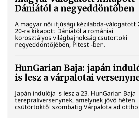
Dániától a negyeddöntőben
A magyar női ifjúsági kézilabda-válogatott 
20-ra kikapott Dániától a romániai
korosztályos világbajnokság csütörtöki
negyeddöntőjében, Pitesti-ben.
HunGarian Baja: japán indul
is lesz a várpalotai versenyn
Japán indulója is lesz a 23. HunGarian Baja
terepraliversenynek, amelynek jövő héten
csütörtöktől szombatig Várpalota ad ottho