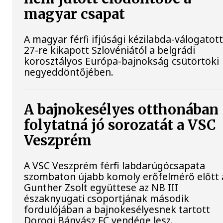
magyar csapat
A magyar férfi ifjúsági kézilabda-válogatott
27-re kikapott Szlovéniától a belgrádi
korosztályos Európa-bajnokság csütörtöki
negyeddöntőjében.
A bajnokesélyes otthonában
folytatná jó sorozatát a VSC
Veszprém
A VSC Veszprém férfi labdarúgócsapata
szombaton újabb komoly erőfelmérő előtt á
Gunther Zsolt együttese az NB III
északnyugati csoportjának második
fordulójában a bajnokesélyesnek tartott
Dorogi Bányász FC vendége lesz.