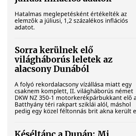
Hatalmas meglepetésként értékelték az
elemzők a júliusi, 1,2 százalékos inflációs
adatot.
Sorra kerülnek elő
világháborús leletek az
alacsony Dunából
A folyó rekordalacsony vízállása miatt egy
csaknem komplett, II. világháborús német
DKW NZ 350-1 motorkerékpárbukkant elő 
Batthyány téri rakpart sziklái alól, máshol
pedig egy közel féltonnás brit akna került e
Késéltánc a Dunán: Mi