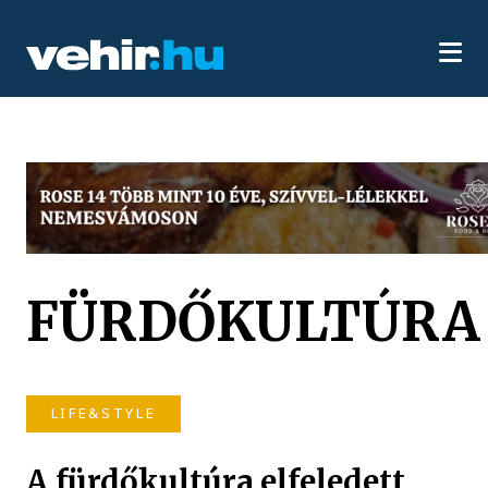
FÜRDŐKULTÚRA
LIFE&STYLE
A fürdőkultúra elfeledett