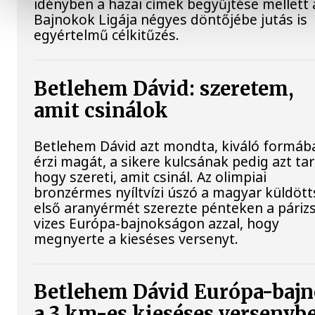
idényben a hazai címek begyűjtése mellett 
Bajnokok Ligája négyes döntőjébe jutás is
egyértelmű célkitűzés.
Betlehem Dávid: szeretem,
amit csinálok
Betlehem Dávid azt mondta, kiváló formáb
érzi magát, a sikere kulcsának pedig azt tar
hogy szereti, amit csinál. Az olimpiai
bronzérmes nyíltvízi úszó a magyar küldöt
első aranyérmét szerezte pénteken a párizs
vizes Európa-bajnokságon azzal, hogy
megnyerte a kieséses versenyt.
Betlehem Dávid Európa-baj
a 3 km-es kieséses versenyb