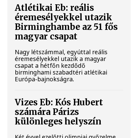
Atlétikai Eb: reális
éremesélyekkel utazik
Birminghambe az 51 fős
magyar csapat
Nagy létszámmal, egyúttal reális
éremesélyekkel utazik a magyar
csapat a hétfőn kezdődő
birminghami szabadtéri atlétikai
Európa-bajnokságra.
Vizes Eb: Kós Hubert
számára Párizs
különleges helyszín
Két évvel ezelőtti olimpiai győzelme