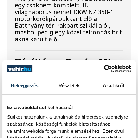
egy csaknem komplett, II.
világháborús német DKW NZ 350-1
motorkerékpárbukkant elő a
Batthyány téri rakpart sziklái alól,
máshol pedig egy közel féltonnás brit
akna került elő.
Késéltánc a Dunán: Mi
történik, ha leáll Paks?
Beleegyezés
Részletek
A sütikről
Mártha Imre, az MVM Zrt. egykori
vezérigazgatója ATV-n Rónai Egonnak
adott interjújában vázolta fel a Paksi
Atomerőmű előtt álló példátlan
Ez a weboldal sütiket használ
technológiai kihívásokat. A
Sütiket használunk a tartalmak és hirdetések személyre
szakember, aki korábban éveken át
szabásához, közösségi funkciók biztosításához,
felelt a hazai energetikai
valamint weboldalforgalmunk elemzéséhez. Ezenkívül
fejlesztésekért és a paksi blokkok