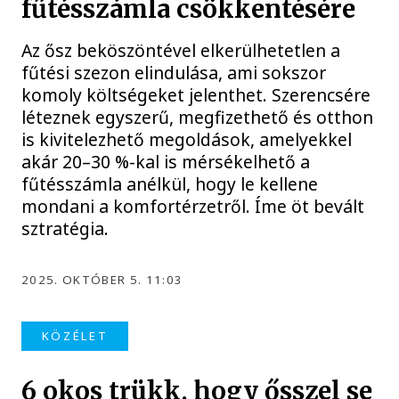
fűtésszámla csökkentésére
Az ősz beköszöntével elkerülhetetlen a
fűtési szezon elindulása, ami sokszor
komoly költségeket jelenthet. Szerencsére
léteznek egyszerű, megfizethető és otthon
is kivitelezhető megoldások, amelyekkel
akár 20–30 %-kal is mérsékelhető a
fűtésszámla anélkül, hogy le kellene
mondani a komfortérzetről. Íme öt bevált
sztratégia.
2025. OKTÓBER 5. 11:03
KÖZÉLET
6 okos trükk, hogy ősszel se