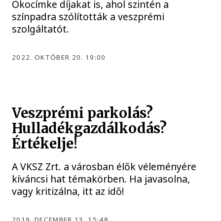
Ökocímke díjakat is, ahol szintén a
színpadra szólították a veszprémi
szolgáltatót.
2022. OKTÓBER 20. 19:00
Veszprémi parkolás?
Hulladékgazdálkodás?
Értékelje!
A VKSZ Zrt. a városban élők véleményére
kíváncsi hat témakörben. Ha javasolna,
vagy kritizálna, itt az idő!
2019. DECEMBER 13. 15:48