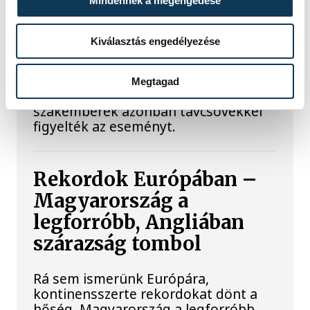
Mindennek a megengedése
Rendhagyó esemény zajlott le kedden
reggel. Magyar idő szerint 8:35 körül
Kiválasztás engedélyezése
a Hold felszínébe csapódott a SpaceX
egyik Falcon–9 rakétájának felső
fokozata. A becsapódást a Földről
Megtagad
szabad szemmel nem lehetett látni, a
szakemberek azonban távcsövekkel
figyelték az eseményt.
Rekordok Európában –
Magyarország a
legforróbb, Angliában
szárazság tombol
Rá sem ismerünk Európára,
kontinensszerte rekordokat dönt a
hőség. Magyarország a legforróbb