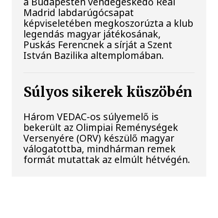
a Budapesten vendégeskedő Real
Madrid labdarúgócsapat
képviseletében megkoszorúzta a klub
legendás magyar játékosának,
Puskás Ferencnek a sírját a Szent
István Bazilika altemplomában.
Súlyos sikerek küszöbén
Három VEDAC-os súlyemelő is
bekerült az Olimpiai Reménységek
Versenyére (ORV) készülő magyar
válogatottba, mindhárman remek
formát mutattak az elmúlt hétvégén.