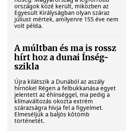
országok közé került, miközben az
Egyesült Királyságban olyan száraz
júliust mértek, amilyenre 155 éve nem
volt példa.
A múltban és ma is rossz
hírt hoz a dunai Ínség-
szikla
Újra kilátszik a Dunából az aszály
hírnöke! Régen a felbukkanása egyet
jelentett az éhínséggel, ma pedig a
klímaváltozás okozta extrém
szárazságra hívja fel a figyelmet.
Elmeséljük a baljós kőtömb
történetét.