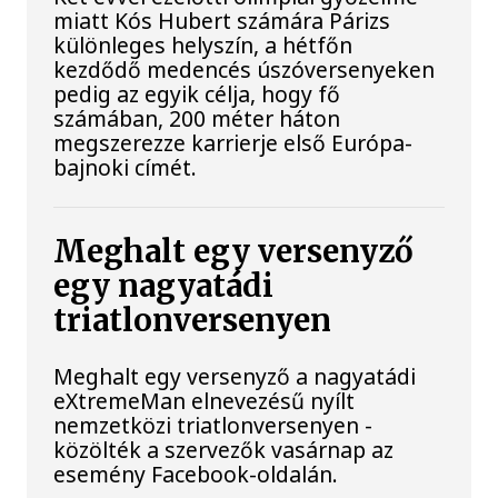
miatt Kós Hubert számára Párizs
különleges helyszín, a hétfőn
kezdődő medencés úszóversenyeken
pedig az egyik célja, hogy fő
számában, 200 méter háton
megszerezze karrierje első Európa-
bajnoki címét.
Meghalt egy versenyző
egy nagyatádi
triatlonversenyen
Meghalt egy versenyző a nagyatádi
eXtremeMan elnevezésű nyílt
nemzetközi triatlonversenyen -
közölték a szervezők vasárnap az
esemény Facebook-oldalán.