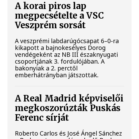
A korai piros lap
megpecsételte a VSC
Veszprém sorsát
A veszprémi labdarúgócsapat 6–0-ra
kikapott a bajnokesélyes Dorog
vendégeként az NB III északnyugati
csoportjának 3. fordulójában. A
bakonyiak a 2. perctől
emberhátrányban játszottak.
A Real Madrid képviselői
megkoszorúzták Puskás
Ferenc sírját
Roberto Carlos és José Ángel Sánchez