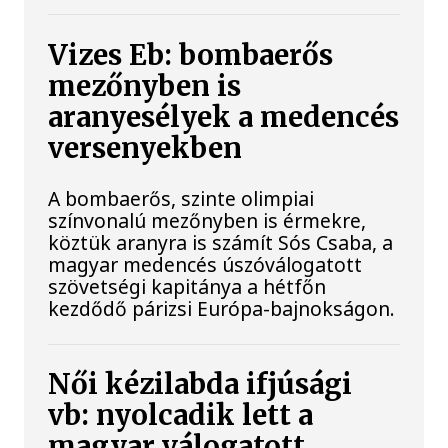
Vizes Eb: bombaerős
mezőnyben is
aranyesélyek a medencés
versenyekben
A bombaerős, szinte olimpiai
színvonalú mezőnyben is érmekre,
köztük aranyra is számít Sós Csaba, a
magyar medencés úszóválogatott
szövetségi kapitánya a hétfőn
kezdődő párizsi Európa-bajnokságon.
Női kézilabda ifjúsági
vb: nyolcadik lett a
magyar válogatott