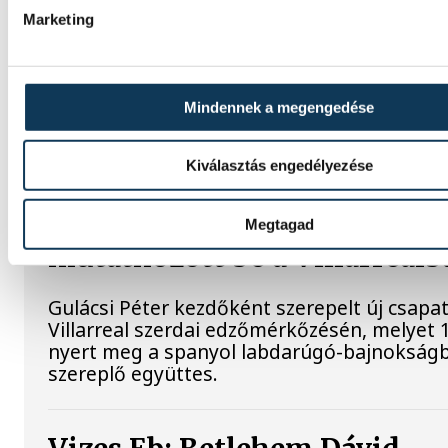
A nyíltvízi úszó Betlehem Dávid a párizsi Eu
Marketing
bajnokságon a keddi 10 kilométeren szerze
ezüstérmét követően, szerdán 5 kilométere
második lett Florian Wellbrock mögött; a 2
magyar úszó bízik benne, hogy akár már jöv
Mindennek a megengedése
hazai rendezésű világbajnokságon "fogást t
németek olimpiai bajnokán.
Kiválasztás engedélyezése
Gulácsi Péter győzelemmel
Megtagad
mutatkozott be a Villarrealb
Gulácsi Péter kezdőként szerepelt új csapat
Villarreal szerdai edzőmérkőzésén, melyet 
nyert meg a spanyol labdarúgó-bajnokság
szereplő együttes.