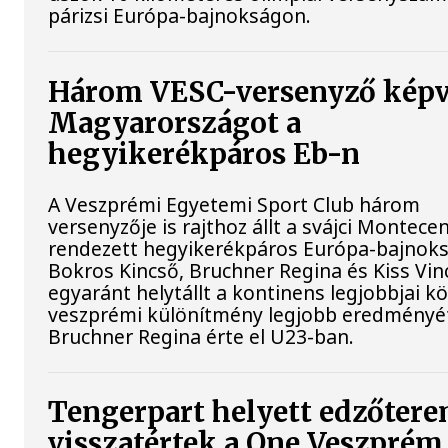
párizsi Európa-bajnokságon.
Három VESC-versenyző képv
Magyarországot a
hegyikerékpáros Eb-n
A Veszprémi Egyetemi Sport Club három
versenyzője is rajthoz állt a svájci Montece
rendezett hegyikerékpáros Európa-bajnok
Bokros Kincső, Bruchner Regina és Kiss Vin
egyaránt helytállt a kontinens legjobbjai kö
veszprémi különítmény legjobb eredményé
Bruchner Regina érte el U23-ban.
Tengerpart helyett edzőtere
visszatértek a One Veszprém