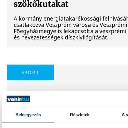
szökőkutakat
A kormány energiatakarékossági felhívásá
csatlakozva Veszprém városa és Veszprémi
Főegyházmegye is lekapcsolta a veszprémi
és nevezetességek díszkivilágítását.
SPORT
HunGarian Baja: japán induló
lesz a várpalotai versenynek
Beleegyezés
Részletek
A s