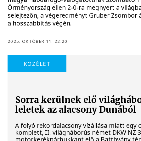
Örményország ellen 2-0-ra megnyert a világba
selejtezőn, a végeredményt Gruber Zsombor ál
a hosszabbítás végén.
2025. OKTÓBER 11. 22:20
KÖZÉLET
Sorra kerülnek elő világháb
leletek az alacsony Dunából
A folyó rekordalacsony vízállása miatt egy
komplett, II. világháborús német DKW NZ 
motorkerékpárbukkant elő a Batthyány tér