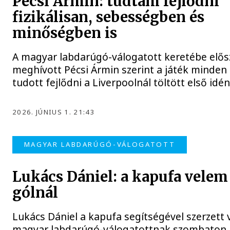
Pécsi Ármin: tudtam fejlődni
fizikálisan, sebességben és
minőségben is
A magyar labdarúgó-válogatott keretébe elős
meghívott Pécsi Ármin szerint a játék minde
tudott fejlődni a Liverpoolnál töltött első idé
2026. JÚNIUS 1. 21:43
MAGYAR LABDARÚGÓ-VÁLOGATOTT
Lukács Dániel: a kapufa velem 
gólnál
Lukács Dániel a kapufa segítségével szerzett 
magyar labdarúgó-válogatottnak szombaton 