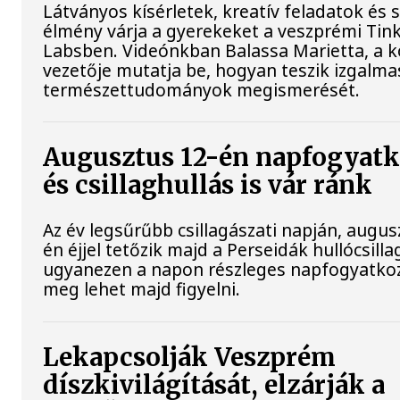
Látványos kísérletek, kreatív feladatok és 
élmény várja a gyerekeket a veszprémi Tin
Labsben. Videónkban Balassa Marietta, a 
vezetője mutatja be, hogyan teszik izgalma
természettudományok megismerését.
Augusztus 12-én napfogyat
és csillaghullás is vár ránk
Az év legsűrűbb csillagászati napján, augus
én éjjel tetőzik majd a Perseidák hullócsilla
ugyanezen a napon részleges napfogyatkoz
meg lehet majd figyelni.
Lekapcsolják Veszprém
díszkivilágítását, elzárják a