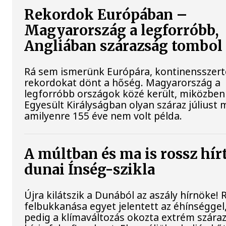
Rekordok Európában –
Magyarország a legforróbb,
Angliában szárazság tombol
Rá sem ismerünk Európára, kontinensszert
rekordokat dönt a hőség. Magyarország a
legforróbb országok közé került, miközben
Egyesült Királyságban olyan száraz júliust 
amilyenre 155 éve nem volt példa.
A múltban és ma is rossz hír
dunai Ínség-szikla
Újra kilátszik a Dunából az aszály hírnöke!
felbukkanása egyet jelentett az éhínséggel
pedig a klímaváltozás okozta extrém szára