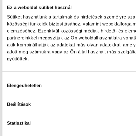
Japán indulója is lesz a 23. HunGarian Baja
terepraliversenynek, amelynek jövő héten
Ez a weboldal sütiket használ
csütörtöktől szombatig Várpalota ad ottho
Sütiket használunk a tartalmak és hirdetések személyre sz
közösségi funkciók biztosításához, valamint weboldalforgal
elemzéséhez. Ezenkívül közösségi média-, hirdető- és ele
Vitális Milán négy évre írt al
partnereinkkel megosztjuk az Ön weboldalhasználatra vonatk
AEK Athénhoz
akik kombinálhatják az adatokat más olyan adatokkal, amel
adott meg számukra vagy az Ön által használt más szolgált
gyűjtöttek.
A magyar válogatott Vitális Milán a Varga 
is foglalkoztató AEK Athén labdarúgócsap
folytatja pályafutását.
Hozzájárulás kiválasztása
Elengedhetetlen
Betlehem szerint az idő neki
Beállítások
dolgozik, jövőre hazai
környezetben találna fogást
Statisztikai
Wellbrockon