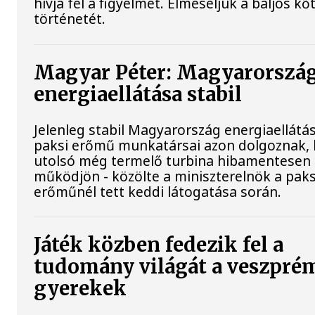
hívja fel a figyelmet. Elmeséljük a baljós k
történetét.
Magyar Péter: Magyarorszá
energiaellátása stabil
Jelenleg stabil Magyarország energiaellátás
paksi erőmű munkatársai azon dolgoznak, 
utolsó még termelő turbina hibamentesen
működjön - közölte a miniszterelnök a paks
erőműnél tett keddi látogatása során.
Játék közben fedezik fel a
tudomány világát a veszpré
gyerekek