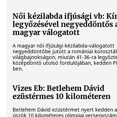
Női kézilabda ifjúsági vb: Kí
legyőzésével negyeddöntős 
magyar válogatott
A magyar női ifjúsági kézilabda-válogatott
negyeddöntőbe jutott a romániai korosztá
világbajnokságon, miután 41-36-ra legyőzte
középdöntő utolsó fordulójában, kedden Pi
ben.
Vizes Eb: Betlehem Dávid
ezüstérmes 10 kilométeren
Betlehem Dávid ezüstérmet nyert kedden a n
úszók 10 kilométeres olimpiai versenyszá