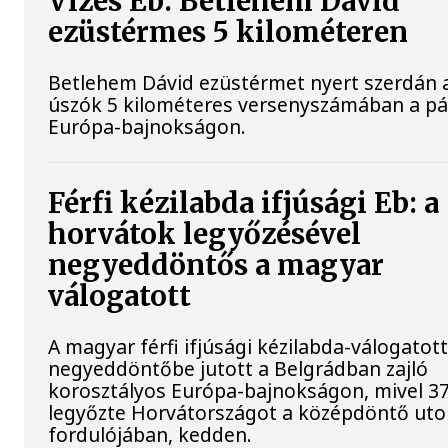
Vizes Eb: Betlehem Dávid
ezüstérmes 5 kilométeren
Betlehem Dávid ezüstérmet nyert szerdán a 
úszók 5 kilométeres versenyszámában a pár
Európa-bajnokságon.
Férfi kézilabda ifjúsági Eb: a
horvátok legyőzésével
negyeddöntős a magyar
válogatott
A magyar férfi ifjúsági kézilabda-válogatot
negyeddöntőbe jutott a Belgrádban zajló
korosztályos Európa-bajnokságon, mivel 37
legyőzte Horvátországot a középdöntő uto
fordulójában, kedden.