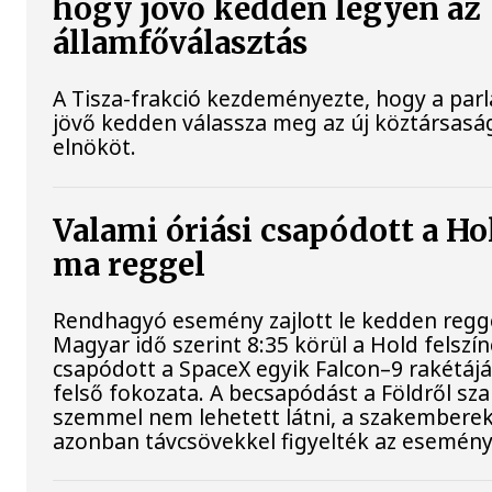
hogy jövő kedden legyen az
államfőválasztás
A Tisza-frakció kezdeményezte, hogy a par
jövő kedden válassza meg az új köztársasá
elnököt.
Valami óriási csapódott a Ho
ma reggel
Rendhagyó esemény zajlott le kedden regge
Magyar idő szerint 8:35 körül a Hold felszí
csapódott a SpaceX egyik Falcon–9 rakétáj
felső fokozata. A becsapódást a Földről sz
szemmel nem lehetett látni, a szakembere
azonban távcsövekkel figyelték az esemény