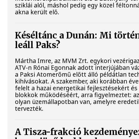
sziklái alól, máshol pedig egy közel féltonná
akna került elő.
Késéltánc a Dunán: Mi történ
leáll Paks?
Mártha Imre, az MVM Zrt. egykori vezériga
ATV-n Rónai Egonnak adott interjújában váz
a Paksi Atomerőmű előtt álló példátlan tec
kihívásokat. A szakember, aki korábban év
felelt a hazai energetikai fejlesztésekért és
blokkok működéséért, arra figyelmeztet: a
olyan üzemállapotban van, amelyre eredet
tervezték.
A Tisza-frakció kezdeménye