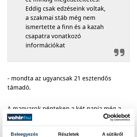
Eddig csak edzéseink voltak,
a szakmai stáb még nem
ismertette a finn és a kazah
csapatra vonatkozó
információkat
- mondta az ugyancsak 21 esztendős
támadó.
A magyarok pénteken a két napja még a
Bajnokok Ligája-döntőnek otthont adott
Puskás Arénában Finnországot, majd jövő
Beleegyezés
Részletek
A sütikről
kedden Debrecenben Kazahsztánt