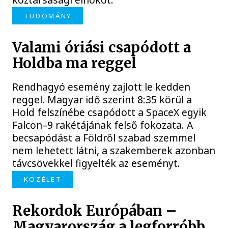
TUDOMÁNY
Valami óriási csapódott a
Holdba ma reggel
Rendhagyó esemény zajlott le kedden
reggel. Magyar idő szerint 8:35 körül a
Hold felszínébe csapódott a SpaceX egyik
Falcon–9 rakétájának felső fokozata. A
becsapódást a Földről szabad szemmel
nem lehetett látni, a szakemberek azonban
távcsövekkel figyelték az eseményt.
KÖZÉLET
Rekordok Európában –
Magyarország a legforróbb,