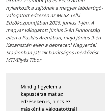
Gruber Zsombor (b) és Pécsi Ármin
nyilatkozik a sajtónak a magyar labdarúgó-
válogatott edzésén az MLSZ Telki
Edzőközpontjában 2026. június 1-jén. A
magyar válogatott június 5-én Finnország
ellen a Puskás Arénában, majd június 9-én
Kazahsztán ellen a debreceni Nagyerdei
Stadionban játszik barátságos mérkőzést.
MTI/Illyés Tibor
Mindig figyelem a
kapustársaimat az
edzéseken is, nincs ez
másként a válogatottnál