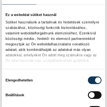
fogadják barátságos mérkőzésen.
Ez a weboldal sütiket használ
Sütiket használunk a tartalmak és hirdetések személyre
sport
ország-világ
kosárlabda
szabásához, közösségi funkciók biztosításához,
valamint weboldalforgalmunk elemzéséhez. Ezenkívül
magyar labdarúgó-válogatott
közösségi média-, hirdető- és elemező partnereinkkel
megosztjuk az Ön weboldalhasználatra vonatkozó
Pécsi Árrmin
Gruber Zsombor
adatait, akik kombinálhatják az adatokat más olyan
adatokkal, amelyeket Ön adott meg számukra vagy az
Ön által használt más szolgáltatásokból gyűjtöttek.
Hozzájárulás kiválasztása
Elengedhetetlen
SZERZŐ
vehir.hu
Beállítások