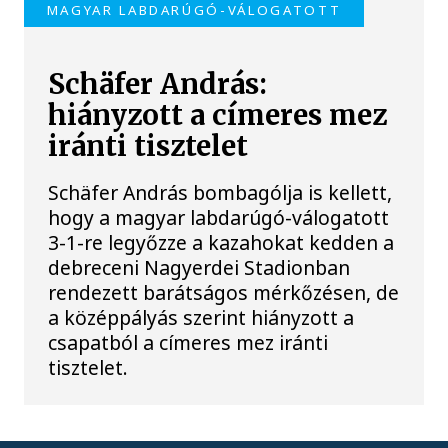
MAGYAR LABDARÚGÓ-VÁLOGATOTT
Schäfer András:
hiányzott a címeres mez
iránti tisztelet
Schäfer András bombagólja is kellett,
hogy a magyar labdarúgó-válogatott
3-1-re legyőzze a kazahokat kedden a
debreceni Nagyerdei Stadionban
rendezett barátságos mérkőzésen, de
a középpályás szerint hiányzott a
csapatból a címeres mez iránti
tisztelet.