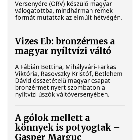
Versenyére (ORV) készülő magyar
válogatottba, mindhárman remek
formát mutattak az elmúlt hétvégén.
Vizes Eb: bronzérmes a
magyar nyíltvízi váltó
A Fábián Bettina, Mihályvári-Farkas
Viktória, Rasovszky Kristóf, Betlehem
Dávid összetételű magyar csapat
bronzérmet nyert szombaton a
nyíltvízi úszók váltóversenyében.
A gólok mellett a
könnyek is potyogtak –
Gasper Marguc