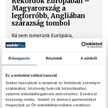
Rekordok Európában –
Magyarország a
legforróbb, Angliában
szárazság tombol
Rá sem ismerünk Európára,
kontinensszerte rekordokat dönt a
hőség. Magyarország a legforróbb
országok közé került, miközben az
Egyesült Királyságban olyan száraz
Beleegyezés
Részletek
A sütikről
júliust mértek, amilyenre 155 éve nem
volt példa.
Ez a weboldal sütiket használ
Sütiket használunk a tartalmak és hirdetések személyre
A múltban és ma is rossz
szabásához, közösségi funkciók biztosításához,
hírt hoz a dunai Ínség-
valamint weboldalforgalmunk elemzéséhez. Ezenkívül
szikla
közösségi média-, hirdető- és elemező partnereinkkel
megosztjuk az Ön weboldalhasználatra vonatkozó