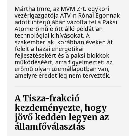
Mártha Imre, az MVM Zrt. egykori
vezérigazgatója ATV-n Rónai Egonnak
adott interjújában vázolta fel a Paksi
Atomerőmű előtt álló példátlan
technológiai kihívásokat. A
szakember, aki korábban éveken át
felelt a hazai energetikai
fejlesztésekért és a paksi blokkok
működéséért, arra figyelmeztet: az
erőmű olyan üzemállapotban van,
amelyre eredetileg nem tervezték.
A Tisza-frakció
kezdeményezte, hogy
jövő kedden legyen az
államfőválasztás