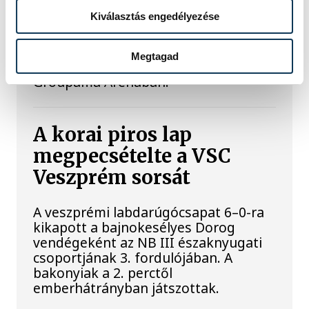
Real Madridtól
Kiválasztás engedélyezése
A Ferencvárosi TC labdarúgócsapata
2-1-re kikapott szombaton a Real
Megtagad
Madridtól barátságos mérkőzésen a
Groupama Arénában.
A korai piros lap
megpecsételte a VSC
Veszprém sorsát
A veszprémi labdarúgócsapat 6–0-ra
kikapott a bajnokesélyes Dorog
vendégeként az NB III északnyugati
csoportjának 3. fordulójában. A
bakonyiak a 2. perctől
emberhátrányban játszottak.