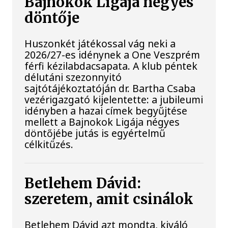
Bajnokok Ligája négyes
döntője
Huszonkét játékossal vág neki a
2026/27-es idénynek a One Veszprém
férfi kézilabdacsapata. A klub péntek
délutáni szezonnyitó
sajtótájékoztatóján dr. Bartha Csaba
vezérigazgató kijelentette: a jubileumi
idényben a hazai címek begyűjtése
mellett a Bajnokok Ligája négyes
döntőjébe jutás is egyértelmű
célkitűzés.
Betlehem Dávid:
szeretem, amit csinálok
Betlehem Dávid azt mondta, kiváló