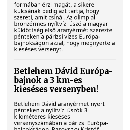
formában érzi magát, a sikere
kulcsának pedig azt tartja, hogy
szereti, amit csinál. Az olimpiai
bronzérmes nyíltvízi úszó a magyar
küldöttség első aranyérmét szerezte
pénteken a párizsi vizes Európa-
bajnokságon azzal, hogy megnyerte a
kieséses versenyt.
Betlehem Dávid Európa-
bajnok a 3 km-es
kieséses versenyben!
Betlehem Dávid aranyérmet nyert
pénteken a nyíltvízi úszók 3
kilométeres kieséses
versenyszámában a párizsi Európa-
bajnokságon. Rasovszky Kristóf