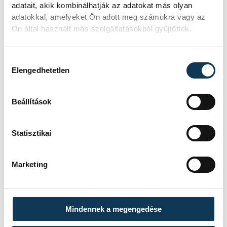
adatait, akik kombinálhatják az adatokat más olyan
Újra kilátszik a Dunából az aszály
adatokkal, amelyeket Ön adott meg számukra vagy az
hírnöke! Régen a felbukkanása egyet
Ön által használt más szolgáltatásokból gyűjtöttek.
jelentett az éhínséggel, ma pedig a
klímaváltozás okozta extrém
szárazságra hívja fel a figyelmet.
Hozzájárulás kiválasztása
Elmeséljük a baljós kőtömb
Elengedhetetlen
történetét.
Beállítások
Statisztikai
SPORT
Marketing
A Ferencváros egygólos
vereséget szenvedett a
Mindennek a megengedése