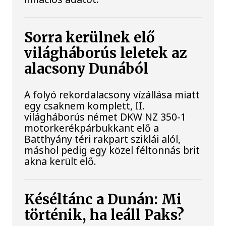
Sorra kerülnek elő
világháborús leletek az
alacsony Dunából
A folyó rekordalacsony vízállása miatt
egy csaknem komplett, II.
világháborús német DKW NZ 350-1
motorkerékpárbukkant elő a
Batthyány téri rakpart sziklái alól,
máshol pedig egy közel féltonnás brit
akna került elő.
Késéltánc a Dunán: Mi
történik, ha leáll Paks?