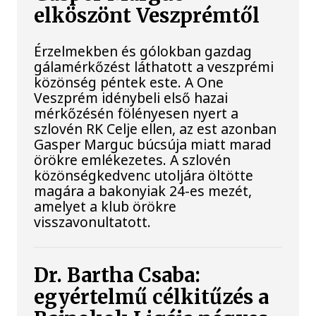
elköszönt Veszprémtől
Érzelmekben és gólokban gazdag
gálamérkőzést láthatott a veszprémi
közönség péntek este. A One
Veszprém idénybeli első hazai
mérkőzésén fölényesen nyert a
szlovén RK Celje ellen, az est azonban
Gasper Marguc búcsúja miatt marad
örökre emlékezetes. A szlovén
közönségkedvenc utoljára öltötte
magára a bakonyiak 24-es mezét,
amelyet a klub örökre
visszavonultatott.
Dr. Bartha Csaba:
egyértelmű célkitűzés a