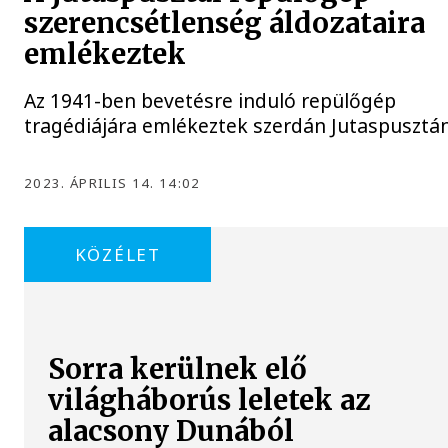
szerencsétlenség áldozataira
emlékeztek
Az 1941-ben bevetésre induló repülőgép
tragédiájára emlékeztek szerdán Jutaspusztán
2023. ÁPRILIS 14. 14:02
KÖZÉLET
Sorra kerülnek elő
világháborús leletek az
alacsony Dunából