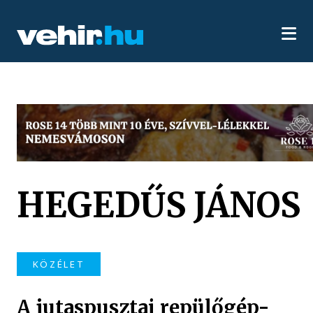
HEGEDŰS JÁNOS
KÖZÉLET
A jutaspusztai repülőgép-