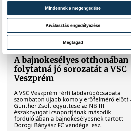
magyar csapat
Mindennek a megengedése
A magyar férfi ifjúsági kézilabda-válogatot
32-27-re kikapott Szlovéniától a belgrádi
Kiválasztás engedélyezése
korosztályos Európa-bajnokság csütörtöki
negyeddöntőjében.
Megtagad
A bajnokesélyes otthonában
folytatná jó sorozatát a VSC
Veszprém
A VSC Veszprém férfi labdarúgócsapata
szombaton újabb komoly erőfelmérő előtt á
Gunther Zsolt együttese az NB III
északnyugati csoportjának második
fordulójában a bajnokesélyesnek tartott
Dorogi Bányász FC vendége lesz.