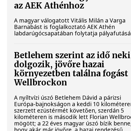
az AEK Athénhoz
A magyar válogatott Vitális Milán a Varga
Barnabást is foglalkoztató AEK Athén
labdarúgócsapatában folytatja pályafutásá
Betlehem szerint az idő neki
dolgozik, jövőre hazai
környezetben találna fogást
Wellbrockon
A nyíltvízi úszó Betlehem Dávid a párizsi
Európa-bajnokságon a keddi 10 kilométere
szerzett ezüstérmét követően, szerdán 5
kilométeren is második lett Florian Wellbro
mögött; a 22 éves magyar úszó bízik benne
hogy akár már jövőre, a hazai rendezésű