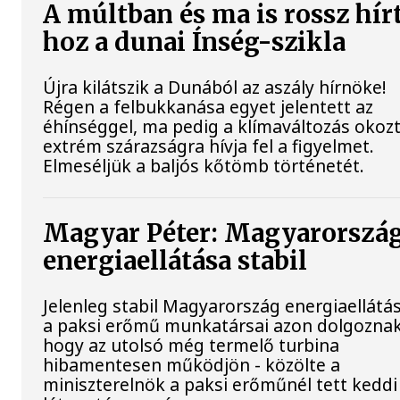
A múltban és ma is rossz hír
hoz a dunai Ínség-szikla
Újra kilátszik a Dunából az aszály hírnöke!
Régen a felbukkanása egyet jelentett az
éhínséggel, ma pedig a klímaváltozás okoz
extrém szárazságra hívja fel a figyelmet.
Elmeséljük a baljós kőtömb történetét.
Magyar Péter: Magyarorszá
energiaellátása stabil
Jelenleg stabil Magyarország energiaellátás
a paksi erőmű munkatársai azon dolgoznak
hogy az utolsó még termelő turbina
hibamentesen működjön - közölte a
miniszterelnök a paksi erőműnél tett keddi