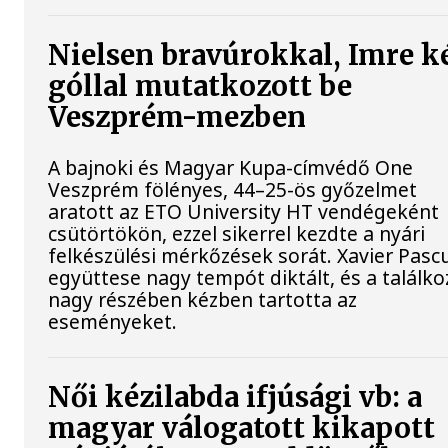
Nielsen bravúrokkal, Imre k
góllal mutatkozott be
Veszprém-mezben
A bajnoki és Magyar Kupa-címvédő One
Veszprém fölényes, 44–25-ös győzelmet
aratott az ETO University HT vendégeként
csütörtökön, ezzel sikerrel kezdte a nyári
felkészülési mérkőzések sorát. Xavier Pasc
együttese nagy tempót diktált, és a találko
nagy részében kézben tartotta az
eseményeket.
Női kézilabda ifjúsági vb: a
magyar válogatott kikapott