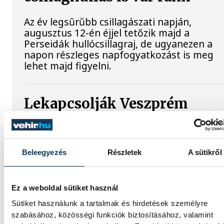
Az év legsűrűbb csillagászati napján,
augusztus 12-én éjjel tetőzik majd a
Perseidák hullócsillagraj, de ugyanezen a
napon részleges napfogyatkozást is meg
lehet majd figyelni.
Lekapcsolják Veszprém
díszkivilágítását, elzárják a
szökőkutakat
Beleegyezés
Részletek
A sütikről
A kormány energiatakarékossági
felhívásához csatlakozva Veszprém városa 
Veszprémi Főegyházmegye is lekapcsolta a
Ez a weboldal sütiket használ
veszprémi épületek és nevezetességek
díszkivilágítását.
Sütiket használunk a tartalmak és hirdetések személyre
szabásához, közösségi funkciók biztosításához, valamint