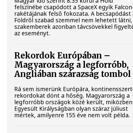
Magyar idő szerint 8:35 körül a Hold
felszínébe csapódott a SpaceX egyik Falcon
rakétájának felső fokozata. A becsapódást 
Földről szabad szemmel nem lehetett látni,
szakemberek azonban távcsövekkel figyelt
az eseményt.
Rekordok Európában –
Magyarország a legforróbb,
Angliában szárazság tombol
Rá sem ismerünk Európára, kontinensszert
rekordokat dönt a hőség. Magyarország a
legforróbb országok közé került, miközben
Egyesült Királyságban olyan száraz júliust
mértek, amilyenre 155 éve nem volt példa.