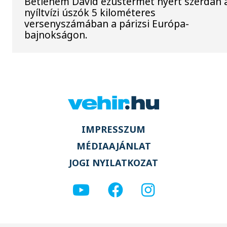
Betlehem Dávid ezüstérmet nyert szerdán 
nyíltvízi úszók 5 kilométeres
versenyszámában a párizsi Európa-
bajnokságon.
IMPRESSZUM
MÉDIAAJÁNLAT
JOGI NYILATKOZAT