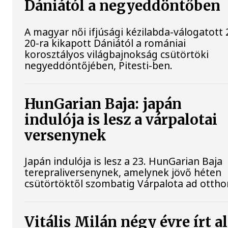
Dániától a negyeddöntőben
A magyar női ifjúsági kézilabda-válogatott 
20-ra kikapott Dániától a romániai
korosztályos világbajnokság csütörtöki
negyeddöntőjében, Pitesti-ben.
HunGarian Baja: japán
indulója is lesz a várpalotai
versenynek
Japán indulója is lesz a 23. HunGarian Baja
terepraliversenynek, amelynek jövő héten
csütörtöktől szombatig Várpalota ad ottho
Vitális Milán négy évre írt a