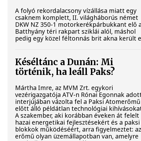
A folyó rekordalacsony vízállása miatt egy
csaknem komplett, II. világháborús német
DKW NZ 350-1 motorkerékpárbukkant elő 
Batthyány téri rakpart sziklái alól, máshol
pedig egy közel féltonnás brit akna került e
Késéltánc a Dunán: Mi
történik, ha leáll Paks?
Mártha Imre, az MVM Zrt. egykori
vezérigazgatója ATV-n Rónai Egonnak adot
interjújában vázolta fel a Paksi Atomerőmű
előtt álló példátlan technológiai kihívásoka
A szakember, aki korábban éveken át felelt
hazai energetikai fejlesztésekért és a paksi
blokkok működéséért, arra figyelmeztet: a
erőmű olyan üzemállapotban van, amelyre