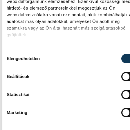
weboldalforgalmunk elemzéséhez. Ezenkívül közösségi méd
hirdető- és elemező partnereinkkel megosztjuk az Ön
weboldalhasználatra vonatkozó adatait, akik kombinálhatják
adatokat más olyan adatokkal, amelyeket Ön adott meg
SPORT
számukra vagy az Ön által használt más szolgáltatásokból
gyűjtöttek.
Hozzájárulás kiválasztása
Gyurkovics a masters Eb
Elengedhetetlen
legjobbja
Beállítások
Az Európa-bajnoki és a grand master címet 
elnyerte Gyurkovics Ferenc a masters
súlyemelő kontinenstornán.
Statisztikai
Marketing
Férfi kézilabda ifjúsági Eb:
nem jutott elődöntőbe a