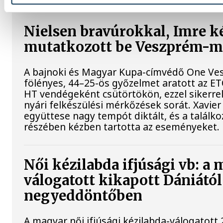
Nielsen bravúrokkal, Imre ké
mutatkozott be Veszprém-
A bajnoki és Magyar Kupa-címvédő One Ve
fölényes, 44–25-ös győzelmet aratott az ET
HT vendégeként csütörtökön, ezzel sikerrel
nyári felkészülési mérkőzések sorát. Xavier
együttese nagy tempót diktált, és a találk
részében kézben tartotta az eseményeket.
Női kézilabda ifjúsági vb: a
válogatott kikapott Dániától
negyeddöntőben
A magyar női ifjúsági kézilabda-válogatott 