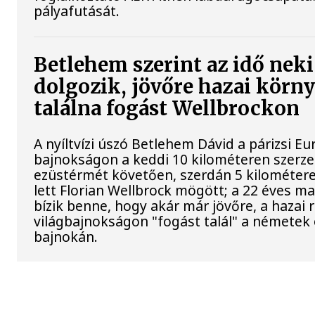
pályafutását.
Betlehem szerint az idő neki
dolgozik, jövőre hazai körn
találna fogást Wellbrockon
A nyíltvízi úszó Betlehem Dávid a párizsi Eu
bajnokságon a keddi 10 kilométeren szerze
ezüstérmét követően, szerdán 5 kilométer
lett Florian Wellbrock mögött; a 22 éves m
bízik benne, hogy akár már jövőre, a hazai
világbajnokságon "fogást talál" a németek 
bajnokán.