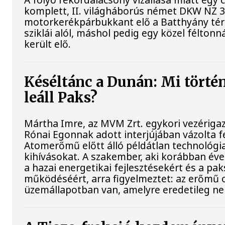
komplett, II. világháborús német DKW NZ 
motorkerékpárbukkant elő a Batthyány tér
sziklái alól, máshol pedig egy közel féltonn
került elő.
Késéltánc a Dunán: Mi történ
leáll Paks?
Mártha Imre, az MVM Zrt. egykori vezériga
Rónai Egonnak adott interjújában vázolta fe
Atomerőmű előtt álló példátlan technológia
kihívásokat. A szakember, aki korábban évek
a hazai energetikai fejlesztésekért és a pa
működéséért, arra figyelmeztet: az erőmű 
üzemállapotban van, amelyre eredetileg ne