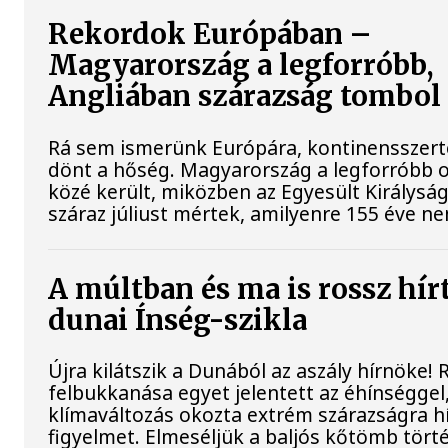
Rekordok Európában –
Magyarország a legforróbb,
Angliában szárazság tombol
Rá sem ismerünk Európára, kontinensszert
dönt a hőség. Magyarország a legforróbb 
közé került, miközben az Egyesült Királysá
száraz júliust mértek, amilyenre 155 éve ne
A múltban és ma is rossz hír
dunai Ínség-szikla
Újra kilátszik a Dunából az aszály hírnöke!
felbukkanása egyet jelentett az éhínséggel
klímaváltozás okozta extrém szárazságra hív
figyelmet. Elmeséljük a baljós kőtömb tört