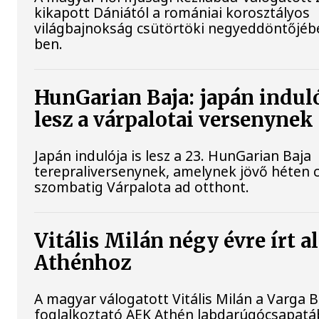
kikapott Dániától a romániai korosztályos
világbajnokság csütörtöki negyeddöntőjébe
ben.
HunGarian Baja: japán induló
lesz a várpalotai versenynek
Japán indulója is lesz a 23. HunGarian Baja
terepraliversenynek, amelynek jövő héten 
szombatig Várpalota ad otthont.
Vitális Milán négy évre írt a
Athénhoz
A magyar válogatott Vitális Milán a Varga B
foglalkoztató AEK Athén labdarúgócsapatáb