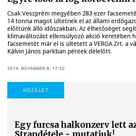
Csak Veszprém megyében 283 ezer facsemeté
14 tonna magot ültetnek el az állami erdőga
előttünk álló időszakban. Az élhetőséget segít
klímaváltozást ellensúlyozó akció keretében 
facsemetét már el is ültetett a VERGA Zrt. a v
Kálvin János parkban péntek délelőtt.
2019. NOVEMBER 8. 17:32
KÖZÉLET
Egy furcsa halkonzerv lett a
Strandétele - mutatjuk!