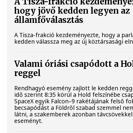
A Tisza-frakció kezdeménye
hogy jövő kedden legyen az
államfőválasztás
A Tisza-frakció kezdeményezte, hogy a par
kedden válassza meg az új köztársasági el
Valami óriási csapódott a H
reggel
Rendhagyó esemény zajlott le kedden regg
idő szerint 8:35 körül a Hold felszínébe csa
SpaceX egyik Falcon–9 rakétájának felső fo
becsapódást a Földről szabad szemmel nem
látni, a szakemberek azonban távcsövekkel 
eseményt.