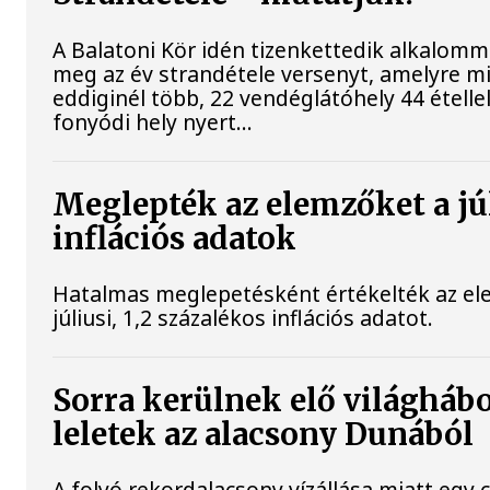
A Balatoni Kör idén tizenkettedik alkalomm
meg az év strandétele versenyt, amelyre m
eddiginél több, 22 vendéglátóhely 44 étellel
fonyódi hely nyert...
Meglepték az elemzőket a jú
inflációs adatok
Hatalmas meglepetésként értékelték az el
júliusi, 1,2 százalékos inflációs adatot.
Sorra kerülnek elő világháb
leletek az alacsony Dunából
A folyó rekordalacsony vízállása miatt egy