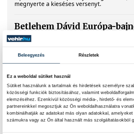
megnyerte a kieséses versenyt.
Betlehem Dávid Európa-bajn
km-es kieséses versenyben!
Betlehem Dávid aranyérmet nyert pénteken 
Beleegyezés
Részletek
úszók 3 kilométeres kieséses versenyszám
párizsi Európa-bajnokságon. Rasovszky Kri
célfotóval ötödik lett.
Ez a weboldal sütiket használ
Sütiket használunk a tartalmak és hirdetések személyre sz
Gyurkovics a masters Eb leg
közösségi funkciók biztosításához, valamint weboldalforgal
elemzéséhez. Ezenkívül közösségi média-, hirdető- és ele
partnereinkkel megosztjuk az Ön weboldalhasználatra vonatk
Az Európa-bajnoki és a grand master címet 
kombinálhatják az adatokat más olyan adatokkal, amelyeket
Gyurkovics Ferenc a masters súlyemelő
számukra vagy az Ön által használt más szolgáltatásokból g
kontinenstornán.