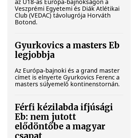
az U18-as Európa-bajnokságon a
Veszprémi Egyetemi és Diák Atlétikai
Club (VEDAC) távolugrója Horváth
Botond.
Gyurkovics a masters Eb
legjobbja
Az Európa-bajnoki és a grand master
címet is elnyerte Gyurkovics Ferenc a
masters súlyemelő kontinenstornán.
Férfi kézilabda ifjúsági
Eb: nem jutott
elődöntőbe a magyar
csapat