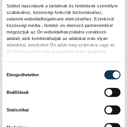
Sütiket használunk a tartalmak és hirdetések személyre
Újra kilátszik a Dunából az aszály
szabásához, közösségi funkciók biztosításához,
hírnöke! Régen a felbukkanása egyet
valamint weboldalforgalmunk elemzéséhez. Ezenkívül
jelentett az éhínséggel, ma pedig a
közösségi média-, hirdető- és elemező partnereinkkel
klímaváltozás okozta extrém
megosztjuk az Ön weboldalhasználatra vonatkozó
szárazságra hívja fel a figyelmet.
adatait, akik kombinálhatják az adatokat más olyan
Elmeséljük a baljós kőtömb
adatokkal, amelyeket Ön adott meg számukra vagy az
történetét.
Ön által használt más szolgáltatásokból gyűjtöttek.
Magyar Péter:
Hozzájárulás kiválasztása
Elengedhetetlen
Magyarország
energiaellátása stabil
Beállítások
Jelenleg stabil Magyarország
energiaellátása, a paksi erőmű
Statisztikai
munkatársai azon dolgoznak, hogy az
utolsó még termelő turbina