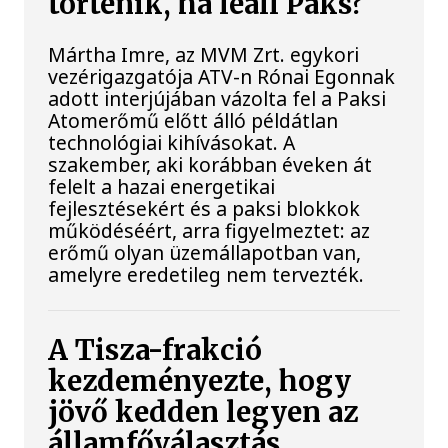
történik, ha leáll Paks?
Mártha Imre, az MVM Zrt. egykori
vezérigazgatója ATV-n Rónai Egonnak
adott interjújában vázolta fel a Paksi
Atomerőmű előtt álló példátlan
technológiai kihívásokat. A
szakember, aki korábban éveken át
felelt a hazai energetikai
fejlesztésekért és a paksi blokkok
működéséért, arra figyelmeztet: az
erőmű olyan üzemállapotban van,
amelyre eredetileg nem tervezték.
A Tisza-frakció
kezdeményezte, hogy
jövő kedden legyen az
államfőválasztás