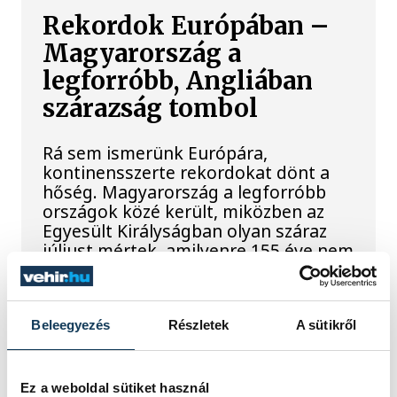
Rekordok Európában –
Magyarország a
legforróbb, Angliában
szárazság tombol
Rá sem ismerünk Európára,
kontinensszerte rekordokat dönt a
hőség. Magyarország a legforróbb
országok közé került, miközben az
Egyesült Királyságban olyan száraz
júliust mértek, amilyenre 155 éve nem
volt példa.
Beleegyezés
Részletek
A sütikről
A múltban és ma is rossz
hírt hoz a dunai Ínség-
szikla
Ez a weboldal sütiket használ