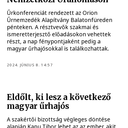
Űrkonferenciát rendezett az Orion
Űrnemzedék Alapítvány Balatonfüreden
pénteken. A résztvevők szakmai és
ismeretterjesztő előadásokon vehettek
részt, a nap fénypontjaként pedig a
magyar űrhajósokkal is találkozhattak.
2024. JÚNIUS 8. 14:57
Eldőlt, ki lesz a következő
magyar űrhajós
A szakértői bizottság végleges döntése
alapján Kapu Tibor lehet az az ember, akit