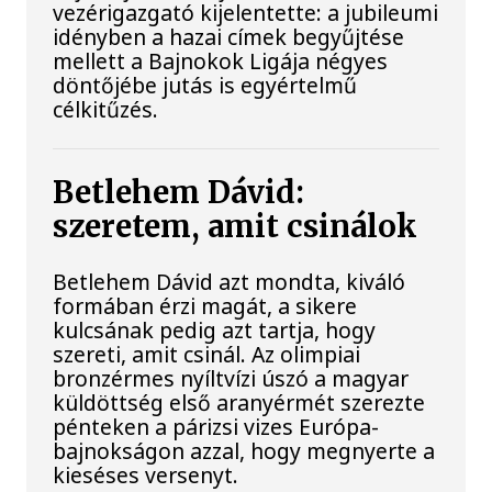
vezérigazgató kijelentette: a jubileumi
idényben a hazai címek begyűjtése
mellett a Bajnokok Ligája négyes
döntőjébe jutás is egyértelmű
célkitűzés.
Betlehem Dávid:
szeretem, amit csinálok
Betlehem Dávid azt mondta, kiváló
formában érzi magát, a sikere
kulcsának pedig azt tartja, hogy
szereti, amit csinál. Az olimpiai
bronzérmes nyíltvízi úszó a magyar
küldöttség első aranyérmét szerezte
pénteken a párizsi vizes Európa-
bajnokságon azzal, hogy megnyerte a
kieséses versenyt.