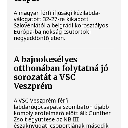
A magyar férfi ifjúsági kézilabda-
válogatott 32-27-re kikapott
Szlovéniától a belgrádi korosztályos
Európa-bajnokság csütörtöki
negyeddöntőjében.
A bajnokesélyes
otthonában folytatná jó
sorozatát a VSC
Veszprém
A VSC Veszprém férfi
labdarúgócsapata szombaton újabb
komoly erőfelmérő előtt áll: Gunther
Zsolt együttese az NB III
északnyugati csoportjának második