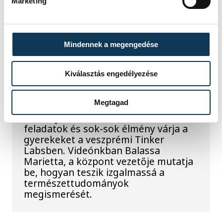
hibamentesen működjön - közölte a
Marketing
miniszterelnök a paksi erőműnél tett
keddi látogatása során.
Mindennek a megengedése
Játék közben fedezik fel
a tudomány világát a
Kiválasztás engedélyezése
veszprémi gyerekek
Megtagad
Látványos kísérletek, kreatív
feladatok és sok-sok élmény várja a
gyerekeket a veszprémi Tinker
Labsben. Videónkban Balassa
Marietta, a központ vezetője mutatja
be, hogyan teszik izgalmassá a
természettudományok
megismerését.