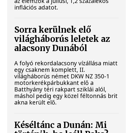
az elemzők a júliusi, 1,2 százalékos
inflációs adatot.
Sorra kerülnek elő
világháborús leletek az
alacsony Dunából
A folyó rekordalacsony vízállása miatt
egy csaknem komplett, II.
világháborús német DKW NZ 350-1
motorkerékpárbukkant elő a
Batthyány téri rakpart sziklái alól,
máshol pedig egy közel féltonnás brit
akna került elő.
Késéltánc a Dunán: Mi