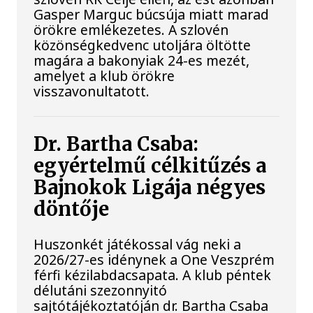
Gasper Marguc búcsúja miatt marad
örökre emlékezetes. A szlovén
közönségkedvenc utoljára öltötte
magára a bakonyiak 24-es mezét,
amelyet a klub örökre
visszavonultatott.
Dr. Bartha Csaba:
egyértelmű célkitűzés a
Bajnokok Ligája négyes
döntője
Huszonkét játékossal vág neki a
2026/27-es idénynek a One Veszprém
férfi kézilabdacsapata. A klub péntek
délutáni szezonnyitó
sajtótájékoztatóján dr. Bartha Csaba