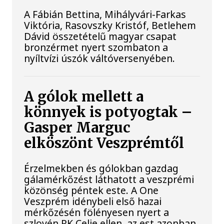
A Fábián Bettina, Mihályvári-Farkas
Viktória, Rasovszky Kristóf, Betlehem
Dávid összetételű magyar csapat
bronzérmet nyert szombaton a
nyíltvízi úszók váltóversenyében.
A gólok mellett a
könnyek is potyogtak –
Gasper Marguc
elköszönt Veszprémtől
Érzelmekben és gólokban gazdag
gálamérkőzést láthatott a veszprémi
közönség péntek este. A One
Veszprém idénybeli első hazai
mérkőzésén fölényesen nyert a
szlovén RK Celje ellen, az est azonban