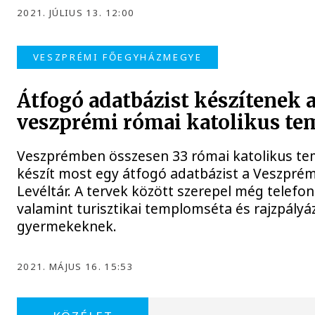
2021. JÚLIUS 13. 12:00
VESZPRÉMI FŐEGYHÁZMEGYE
Átfogó adatbázist készítenek 
veszprémi római katolikus t
Veszprémben összesen 33 római katolikus te
készít most egy átfogó adatbázist a Veszpré
Levéltár. A tervek között szerepel még telefo
valamint turisztikai templomséta és rajzpályáz
gyermekeknek.
2021. MÁJUS 16. 15:53