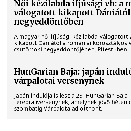
Női kézilabda ifjúsági vb: a
válogatott kikapott Dániától
negyeddöntőben
A magyar női ifjúsági kézilabda-válogatott 
kikapott Dániától a romániai korosztályos 
csütörtöki negyeddöntőjében, Pitesti-ben.
HunGarian Baja: japán indulój
várpalotai versenynek
Japán indulója is lesz a 23. HunGarian Baja
terepraliversenynek, amelynek jövő héten 
szombatig Várpalota ad otthont.