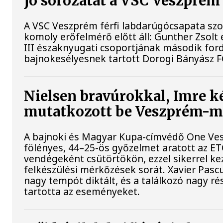
jó sorozatát a VSC Veszprém
A VSC Veszprém férfi labdarúgócsapata s
komoly erőfelmérő előtt áll: Gunther Zsolt
III északnyugati csoportjának második for
bajnokesélyesnek tartott Dorogi Bányász F
Nielsen bravúrokkal, Imre ké
mutatkozott be Veszprém-
A bajnoki és Magyar Kupa-címvédő One Ve
fölényes, 44–25-ös győzelmet aratott az E
vendégeként csütörtökön, ezzel sikerrel ke
felkészülési mérkőzések sorát. Xavier Pasc
nagy tempót diktált, és a találkozó nagy r
tartotta az eseményeket.