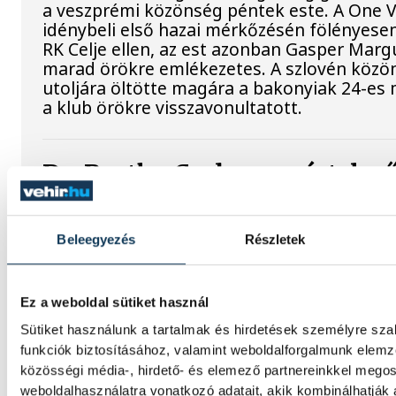
a veszprémi közönség péntek este. A One
idénybeli első hazai mérkőzésén fölényesen
RK Celje ellen, az est azonban Gasper Marg
marad örökre emlékezetes. A szlovén köz
utoljára öltötte magára a bakonyiak 24-es
a klub örökre visszavonultatott.
Dr. Bartha Csaba: egyértelm
célkitűzés a Bajnokok Ligáj
döntője
Beleegyezés
Részletek
Huszonkét játékossal vág neki a 2026/27-e
One Veszprém férfi kézilabdacsapata. A kl
Ez a weboldal sütiket használ
délutáni szezonnyitó sajtótájékoztatóján d
vezérigazgató kijelentette: a jubileumi idé
Sütiket használunk a tartalmak és hirdetések személyre sz
címek begyűjtése mellett a Bajnokok Ligáj
funkciók biztosításához, valamint weboldalforgalmunk elem
döntőjébe jutás is egyértelmű célkitűzés.
közösségi média-, hirdető- és elemező partnereinkkel mego
weboldalhasználatra vonatkozó adatait, akik kombinálhatják