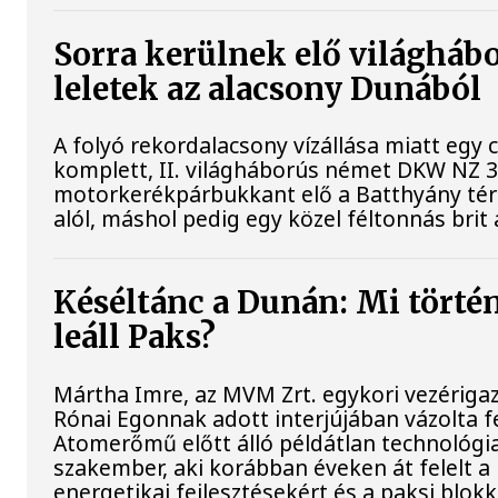
Sorra kerülnek elő világháb
leletek az alacsony Dunából
A folyó rekordalacsony vízállása miatt egy
komplett, II. világháborús német DKW NZ 
motorkerékpárbukkant elő a Batthyány téri 
alól, máshol pedig egy közel féltonnás brit 
Késéltánc a Dunán: Mi történ
leáll Paks?
Mártha Imre, az MVM Zrt. egykori vezériga
Rónai Egonnak adott interjújában vázolta fe
Atomerőmű előtt álló példátlan technológia
szakember, aki korábban éveken át felelt a 
energetikai fejlesztésekért és a paksi blok