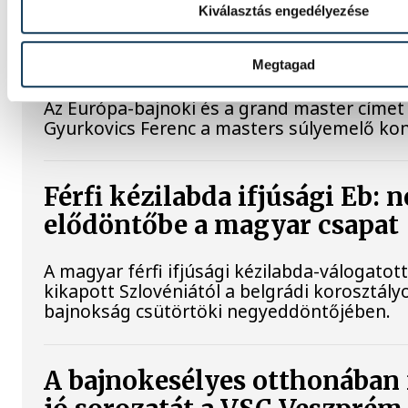
Kiválasztás engedélyezése
Gyurkovics a masters Eb leg
Megtagad
Az Európa-bajnoki és a grand master címet 
Gyurkovics Ferenc a masters súlyemelő ko
Férfi kézilabda ifjúsági Eb: 
elődöntőbe a magyar csapat
A magyar férfi ifjúsági kézilabda-válogatot
kikapott Szlovéniától a belgrádi korosztály
bajnokság csütörtöki negyeddöntőjében.
A bajnokesélyes otthonában 