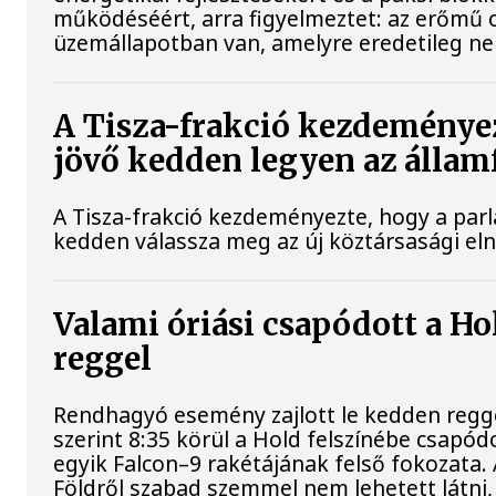
működéséért, arra figyelmeztet: az erőmű 
üzemállapotban van, amelyre eredetileg ne
A Tisza-frakció kezdeménye
jövő kedden legyen az állam
A Tisza-frakció kezdeményezte, hogy a par
kedden válassza meg az új köztársasági el
Valami óriási csapódott a H
reggel
Rendhagyó esemény zajlott le kedden regg
szerint 8:35 körül a Hold felszínébe csapód
egyik Falcon–9 rakétájának felső fokozata.
Földről szabad szemmel nem lehetett látni