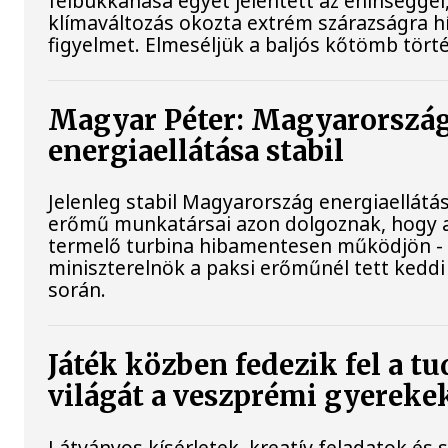
felbukkanása egyet jelentett az éhínséggel
klímaváltozás okozta extrém szárazságra hív
figyelmet. Elmeséljük a baljós kőtömb tört
Magyar Péter: Magyarorszá
energiaellátása stabil
Jelenleg stabil Magyarország energiaellátás
erőmű munkatársai azon dolgoznak, hogy 
termelő turbina hibamentesen működjön - 
miniszterelnök a paksi erőműnél tett keddi
során.
Játék közben fedezik fel a 
világát a veszprémi gyereke
Látványos kísérletek, kreatív feladatok és