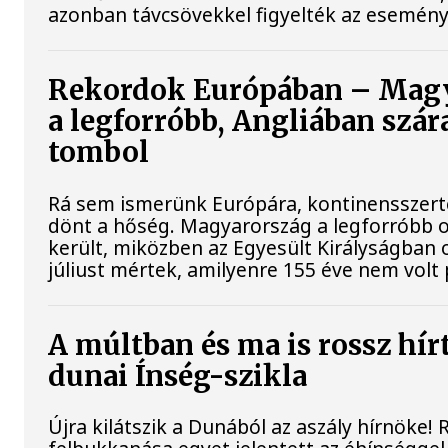
azonban távcsövekkel figyelték az esemény
Rekordok Európában – Mag
a legforróbb, Angliában szár
tombol
Rá sem ismerünk Európára, kontinensszert
dönt a hőség. Magyarország a legforróbb 
került, miközben az Egyesült Királyságban 
júliust mértek, amilyenre 155 éve nem volt
A múltban és ma is rossz hír
dunai Ínség-szikla
Újra kilátszik a Dunából az aszály hírnöke!