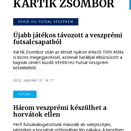
KÁRTIK ZSOMBOR
VEHIR.HU FUTSAL VESZPRÉM
Újabb játékos távozott a veszprémi
futsalcsapatból
Kártik Zsombor után az elmúlt nyáron érkező Tóth Attila
is közös megegyezéssel, azonnali hatállyal elbúcsúzott a
bajnoki címért küzdő VEHIR.HU Futsal Veszprém
kötelékéből.
2025. JANUÁR 13. 14:17
FUTSAL
Három veszprémi készülhet a
horvátok ellen
Férfi futsalválogatottunk második vb-selejtezőjén,
pénteken a horvátok otthonában lép pályára. A keretben