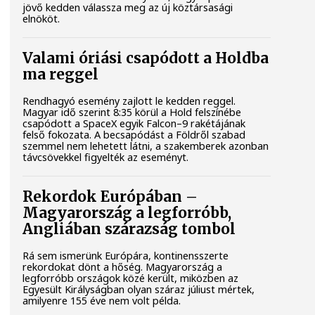
jövő kedden válassza meg az új köztársasági
elnököt.
Valami óriási csapódott a Holdba
ma reggel
Rendhagyó esemény zajlott le kedden reggel.
Magyar idő szerint 8:35 körül a Hold felszínébe
csapódott a SpaceX egyik Falcon–9 rakétájának
felső fokozata. A becsapódást a Földről szabad
szemmel nem lehetett látni, a szakemberek azonban
távcsövekkel figyelték az eseményt.
Rekordok Európában –
Magyarország a legforróbb,
Angliában szárazság tombol
Rá sem ismerünk Európára, kontinensszerte
rekordokat dönt a hőség. Magyarország a
legforróbb országok közé került, miközben az
Egyesült Királyságban olyan száraz júliust mértek,
amilyenre 155 éve nem volt példa.