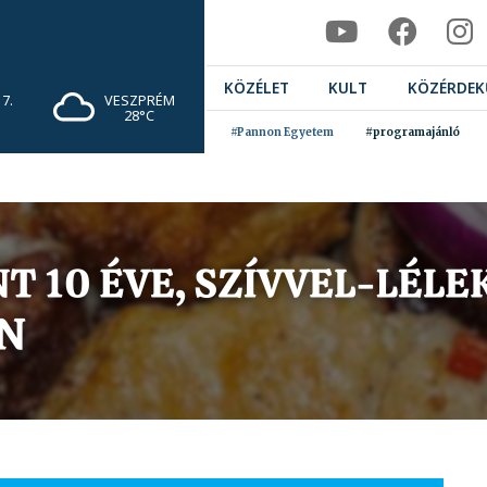
KÖZÉLET
KULT
KÖZÉRDEK
7.
VESZPRÉM
28°C
#Pannon Egyetem
#programajánló