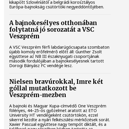
kikapott Szlovéniától a belgrádi korosztályos
Európa-bajnokság csütörtöki negyeddöntőjében.
A bajnokesélyes otthonában
folytatná jó sorozatát a VSC
Veszprém
A VSC Veszprém férfi labdarúgócsapata szombaton
újabb komoly erőfelmérő előtt áll: Gunther Zsolt
együttese az NB III északnyugati csoportjának
második fordulójában a bajnokesélyesnek tartott
Dorogi Bányász FC vendége lesz.
Nielsen bravúrokkal, Imre két
góllal mutatkozott be
Veszprém-mezben
A bajnoki és Magyar Kupa-címvédő One Veszprém
fölényes, 44–25-ös győzelmet aratott az ETO
University HT vendégeként csütörtökön, ezzel
sikerrel kezdte a nyári felkészülési mérkőzések sorát.
Xavier Pascual együttese nagy tempót diktált, és a
találkozó nagy részében kézben tartotta az