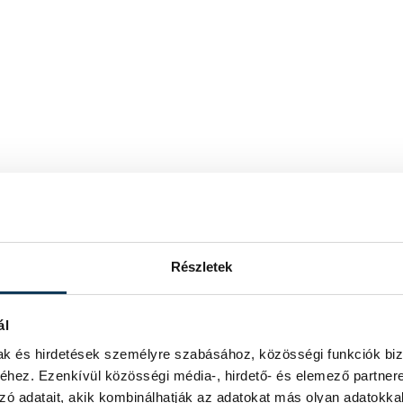
Részletek
ál
mak és hirdetések személyre szabásához, közösségi funkciók biz
hez. Ezenkívül közösségi média-, hirdető- és elemező partner
zó adatait, akik kombinálhatják az adatokat más olyan adatokka