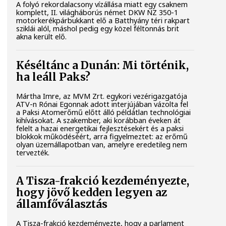
A folyó rekordalacsony vízállása miatt egy csaknem
komplett, II. világháborús német DKW NZ 350-1
motorkerékpárbukkant elő a Batthyány téri rakpart
sziklái alól, máshol pedig egy közel féltonnás brit
akna került elő.
Késéltánc a Dunán: Mi történik,
ha leáll Paks?
Mártha Imre, az MVM Zrt. egykori vezérigazgatója
ATV-n Rónai Egonnak adott interjújában vázolta fel
a Paksi Atomerőmű előtt álló példátlan technológiai
kihívásokat. A szakember, aki korábban éveken át
felelt a hazai energetikai fejlesztésekért és a paksi
blokkok működéséért, arra figyelmeztet: az erőmű
olyan üzemállapotban van, amelyre eredetileg nem
tervezték.
A Tisza-frakció kezdeményezte,
hogy jövő kedden legyen az
államfőválasztás
A Tisza-frakció kezdeményezte, hogy a parlament