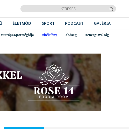
Ű
ÉLETMÓD
SPORT
PODCAST
GALÉRIA
#Európa Sportrégiója
#kék fény
#hőség
#energiaválság