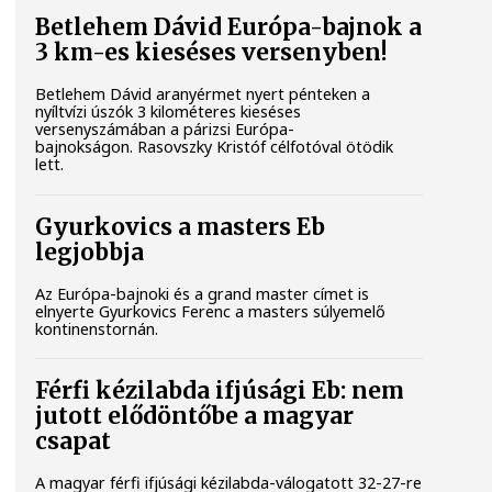
Betlehem Dávid Európa-bajnok a
3 km-es kieséses versenyben!
Betlehem Dávid aranyérmet nyert pénteken a
nyíltvízi úszók 3 kilométeres kieséses
versenyszámában a párizsi Európa-
bajnokságon. Rasovszky Kristóf célfotóval ötödik
lett.
Gyurkovics a masters Eb
legjobbja
Az Európa-bajnoki és a grand master címet is
elnyerte Gyurkovics Ferenc a masters súlyemelő
kontinenstornán.
Férfi kézilabda ifjúsági Eb: nem
jutott elődöntőbe a magyar
csapat
A magyar férfi ifjúsági kézilabda-válogatott 32-27-re