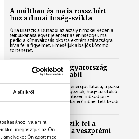
A múltban és ma is rossz hírt
hoz a dunai Ínség-szikla
Újra kilátszik a Dunából az aszály hírnöke! Régen a
felbukkanása egyet jelentett az éhínséggel, ma
pedig a klímaváltozás okozta extrém szárazságra
hívja fel a figyelmet. Elmeséljük a baljós kőtömb
történetét.
Magyar Péter: Magyarország
energiaellátása stabil
Jelenleg stabil Magyarország energiaellátása, a paksi
erőmű munkatársai azon dolgoznak, hogy az utolsó
A sütikről
még termelő turbina hibamentesen működjön -
közölte a miniszterelnök a paksi erőműnél tett keddi
látogatása során.
tosításához, valamint
Játék közben fedezik fel a
einkkel megosztjuk az Ön
tudomány világát a veszprémi
gyerekek
l, amelyeket Ön adott meg