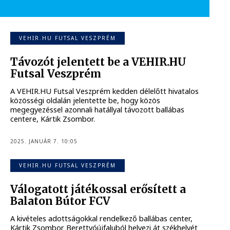
VEHIR.HU FUTSAL VESZPRÉM
Távozót jelentett be a VEHIR.HU
Futsal Veszprém
A VEHIR.HU Futsal Veszprém kedden délelőtt hivatalos
közösségi oldalán jelentette be, hogy közös
megegyezéssel azonnali hatállyal távozott ballábas
centere, Kártik Zsombor.
2025. JANUÁR 7. 10:05
VEHIR.HU FUTSAL VESZPRÉM
Válogatott játékossal erősített a
Balaton Bútor FCV
A kivételes adottságokkal rendelkező ballábas center,
Kártik Zsombor Berettyóújfaluból helyezi át székhelyét