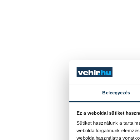
Beleegyezés
Ez a weboldal sütiket haszn
Sütiket használunk a tartal
weboldalforgalmunk elemzésé
weboldalhasználatra vonatko