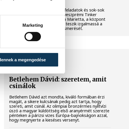
Látványos kísérletek, kreatív feladatok és sok-sok
élmény várja a gyerekeket a veszprémi Tinker
Labsben. Videónkban Balassa Marietta, a központ
vezetője mutatja be, hogyan teszik izgalmassá a
Marketing
természettudományok megismerését.
SPORT
dennek a megengedése
Betlehem Dávid: szeretem, amit
csinálok
Betlehem Dávid azt mondta, kiváló formában érzi
magát, a sikere kulcsának pedig azt tartja, hogy
szereti, amit csinál. Az olimpiai bronzérmes nyíltvízi
úszó a magyar küldöttség első aranyérmét szerezte
pénteken a párizsi vizes Európa-bajnokságon azzal,
hogy megnyerte a kieséses versenyt.