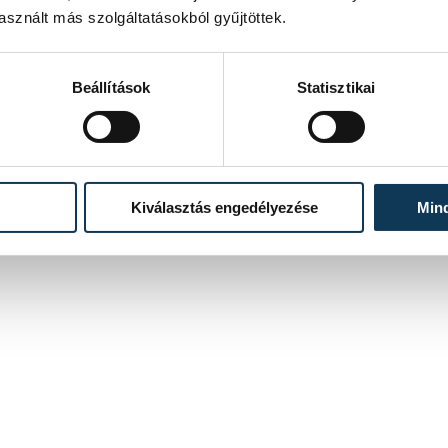
sznált más szolgáltatásokból gyűjtöttek.
Beállítások
Statisztikai
Kiválasztás engedélyezése
Min