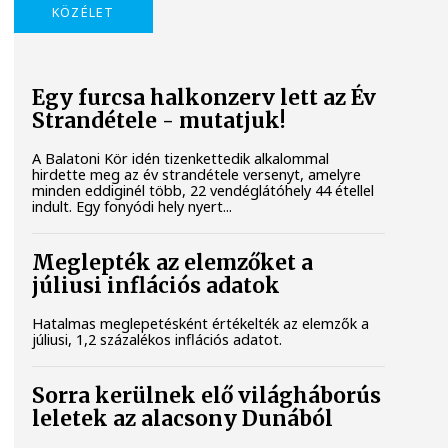
KÖZÉLET
Egy furcsa halkonzerv lett az Év
Strandétele - mutatjuk!
A Balatoni Kör idén tizenkettedik alkalommal
hirdette meg az év strandétele versenyt, amelyre
minden eddiginél több, 22 vendéglátóhely 44 étellel
indult. Egy fonyódi hely nyert...
Meglepték az elemzőket a
júliusi inflációs adatok
Hatalmas meglepetésként értékelték az elemzők a
júliusi, 1,2 százalékos inflációs adatot.
Sorra kerülnek elő világháborús
leletek az alacsony Dunából