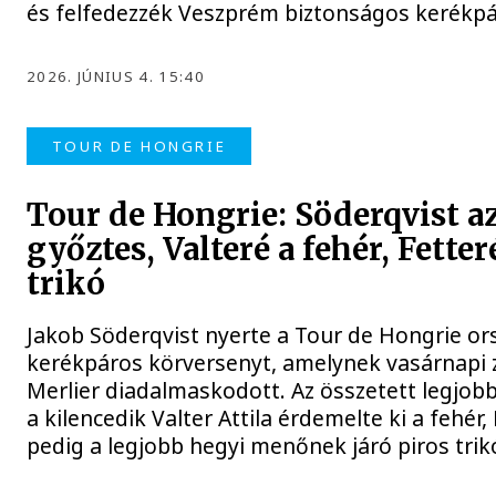
és felfedezzék Veszprém biztonságos kerékpár
2026. JÚNIUS 4. 15:40
TOUR DE HONGRIE
Tour de Hongrie: Söderqvist az
győztes, Valteré a fehér, Fetter
trikó
Jakob Söderqvist nyerte a Tour de Hongrie or
kerékpáros körversenyt, amelynek vasárnapi 
Merlier diadalmaskodott. Az összetett legjo
a kilencedik Valter Attila érdemelte ki a fehér, 
pedig a legjobb hegyi menőnek járó piros trik