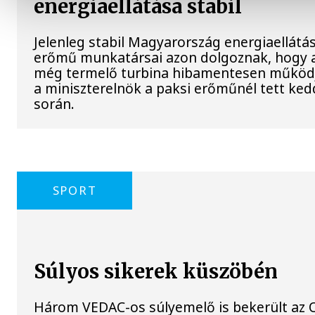
energiaellátása stabil
Jelenleg stabil Magyarország energiaellátás
erőmű munkatársai azon dolgoznak, hogy a
még termelő turbina hibamentesen működj
a miniszterelnök a paksi erőműnél tett ked
során.
SPORT
Súlyos sikerek küszöbén
Három VEDAC-os súlyemelő is bekerült az O