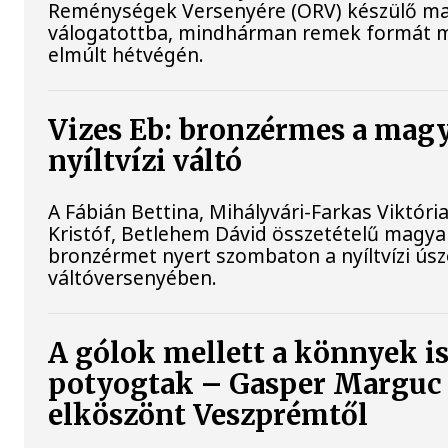
Reménységek Versenyére (ORV) készülő m
válogatottba, mindhárman remek formát m
elmúlt hétvégén.
Vizes Eb: bronzérmes a mag
nyíltvízi váltó
A Fábián Bettina, Mihályvári-Farkas Viktóri
Kristóf, Betlehem Dávid összetételű magya
bronzérmet nyert szombaton a nyíltvízi ús
váltóversenyében.
A gólok mellett a könnyek i
potyogtak – Gasper Marguc
elköszönt Veszprémtől