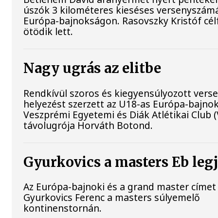
úszók 3 kilométeres kieséses versenyszámá
Európa-bajnokságon. Rasovszky Kristóf cél
ötödik lett.
Nagy ugrás az elitbe
Rendkívül szoros és kiegyensúlyozott vers
helyezést szerzett az U18-as Európa-bajno
Veszprémi Egyetemi és Diák Atlétikai Club 
távolugrója Horváth Botond.
Gyurkovics a masters Eb leg
Az Európa-bajnoki és a grand master címet 
Gyurkovics Ferenc a masters súlyemelő
kontinenstornán.