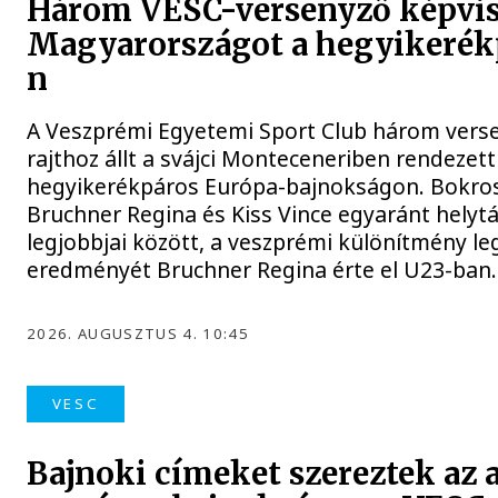
Három VESC-versenyző képvis
Magyarországot a hegyikerék
n
A Veszprémi Egyetemi Sport Club három verse
rajthoz állt a svájci Monteceneriben rendezett
hegyikerékpáros Európa-bajnokságon. Bokros
Bruchner Regina és Kiss Vince egyaránt helytá
legjobbjai között, a veszprémi különítmény le
eredményét Bruchner Regina érte el U23-ban.
2026. AUGUSZTUS 4. 10:45
VESC
Bajnoki címeket szereztek az 