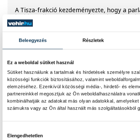
A Tisza-frakció kezdeményezte, hogy a par
kedden válassza meg az új köztársasági el
Valami óriási csapódott a H
Beleegyezés
Részletek
reggel
Ez a weboldal sütiket használ
Rendhagyó esemény zajlott le kedden regg
idő szerint 8:35 körül a Hold felszínébe csa
Sütiket használunk a tartalmak és hirdetések személyre sz
SpaceX egyik Falcon–9 rakétájának felső fo
közösségi funkciók biztosításához, valamint weboldalforgal
becsapódást a Földről szabad szemmel nem
elemzéséhez. Ezenkívül közösségi média-, hirdető- és ele
látni, a szakemberek azonban távcsövekkel 
partnereinkkel megosztjuk az Ön weboldalhasználatra vonatk
eseményt.
kombinálhatják az adatokat más olyan adatokkal, amelyeket
számukra vagy az Ön által használt más szolgáltatásokból g
Rekordok Európában –
Hozzájárulás kiválasztása
Magyarország a legforróbb,
Elengedhetetlen