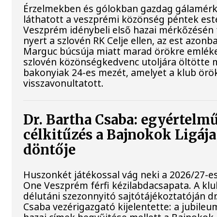
Érzelmekben és gólokban gazdag gálamérk
láthatott a veszprémi közönség péntek est
Veszprém idénybeli első hazai mérkőzésén
nyert a szlovén RK Celje ellen, az est azon
Marguc búcsúja miatt marad örökre emléke
szlovén közönségkedvenc utoljára öltötte 
bakonyiak 24-es mezét, amelyet a klub örö
visszavonultatott.
Dr. Bartha Csaba: egyértelm
célkitűzés a Bajnokok Ligáj
döntője
Huszonkét játékossal vág neki a 2026/27-e
One Veszprém férfi kézilabdacsapata. A kl
délutáni szezonnyitó sajtótájékoztatóján dr
Csaba vezérigazgató kijelentette: a jubileu