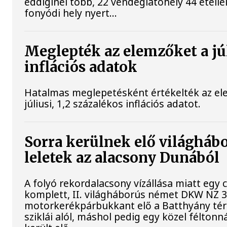
eddiginél több, 22 vendéglátóhely 44 étellel
fonyódi hely nyert...
Meglepték az elemzőket a jú
inflációs adatok
Hatalmas meglepetésként értékelték az el
júliusi, 1,2 százalékos inflációs adatot.
Sorra kerülnek elő világháb
leletek az alacsony Dunából
A folyó rekordalacsony vízállása miatt egy
komplett, II. világháborús német DKW NZ 
motorkerékpárbukkant elő a Batthyány tér
sziklái alól, máshol pedig egy közel féltonn