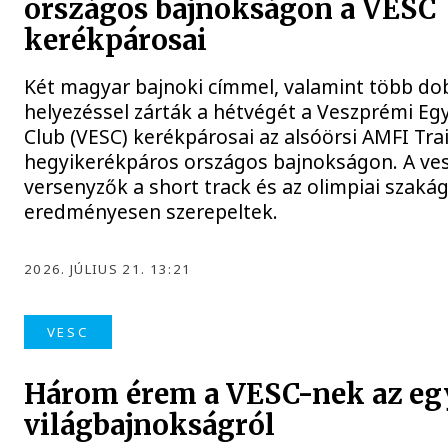
országos bajnokságon a VESC
kerékpárosai
Két magyar bajnoki címmel, valamint több d
helyezéssel zárták a hétvégét a Veszprémi Eg
Club (VESC) kerékpárosai az alsóörsi AMFI Tra
hegyikerékpáros országos bajnokságon. A ve
versenyzők a short track és az olimpiai szaká
eredményesen szerepeltek.
2026. JÚLIUS 21. 13:21
VESC
Három érem a VESC-nek az eg
világbajnokságról