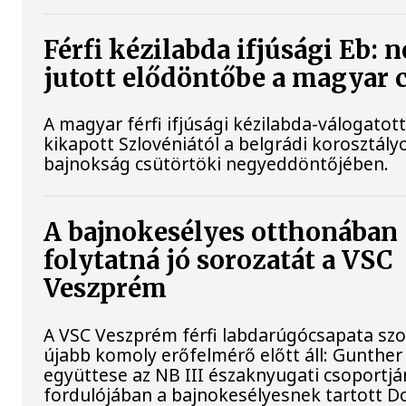
Férfi kézilabda ifjúsági Eb: 
jutott elődöntőbe a magyar 
A magyar férfi ifjúsági kézilabda-válogatot
kikapott Szlovéniától a belgrádi korosztály
bajnokság csütörtöki negyeddöntőjében.
A bajnokesélyes otthonában
folytatná jó sorozatát a VSC
Veszprém
A VSC Veszprém férfi labdarúgócsapata s
újabb komoly erőfelmérő előtt áll: Gunther
együttese az NB III északnyugati csoportj
fordulójában a bajnokesélyesnek tartott D