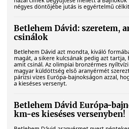
hazai címek begyűjtése mellett a Bajnokok 
négyes döntőjébe jutás is egyértelmű célki
Betlehem Dávid: szeretem, a
csinálok
Betlehem Dávid azt mondta, kiváló formába
magát, a sikere kulcsának pedig azt tartja, 
amit csinál. Az olimpiai bronzérmes nyíltvíz
magyar küldöttség első aranyérmét szerez
párizsi vizes Európa-bajnokságon azzal, h
a kieséses versenyt.
Betlehem Dávid Európa-bajn
km-es kieséses versenyben!
Betlehem Dávid aranyérmet nyert pénteken 