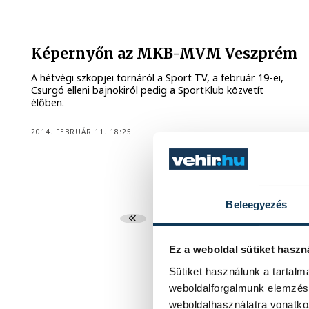
Képernyőn az MKB-MVM Veszprém
A hétvégi szkopjei tornáról a Sport TV, a február 19-ei,
Csurgó elleni bajnokiról pedig a SportKlub közvetít
élőben.
2014. FEBRUÁR 11. 18:25
Beleegyezés
...
616
617
6
Ez a weboldal sütiket haszn
Sütiket használunk a tartal
weboldalforgalmunk elemzésé
weboldalhasználatra vonatko