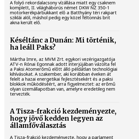
A folyó rekordalacsony vízállása miatt egy csaknem
komplett, II. világháborús német DKW NZ 350-1
motorkerékpárbukkant elő a Batthyány téri rakpart
sziklái alól, máshol pedig egy közel féltonnás brit
akna került elő.
Késéltánc a Dunán: Mi történik,
ha leáll Paks?
Mártha Imre, az MVM Zrt. egykori vezérigazgatója
ATV-n Rónai Egonnak adott interjújában vázolta fel
a Paksi Atomerőmű előtt álló példátlan technológiai
kihívásokat. A szakember, aki korábban éveken át
felelt a hazai energetikai fejlesztésekért és a paksi
blokkok működéséért, arra figyelmeztet: az erőmű
olyan üzemállapotban van, amelyre eredetileg nem
tervezték.
A Tisza-frakció kezdeményezte,
hogy jövő kedden legyen az
államfőválasztás
A Tisza-frakció kezdeményezte, hogy a parlament