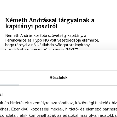
Németh Andrással tárgyalnak a
kapitányi posztról
Németh András korábbi szövetségi kapitány, a
Ferencváros és Hypo NÖ volt vezetőedzője elismerte,
hogy tárgyal a női kézilabda-válogatott kapitányi
posztjáról a magyar szövetséggel (MKSZ).
2014. FEBRUÁR 11. 18:25
Részletek
18
619
620
...
ál
mak és hirdetések személyre szabásához, közösségi funkciók biz
hez. Ezenkívül közösségi média-, hirdető- és elemező partner
zó adatait, akik kombinálhatják az adatokat más olyan adatokka