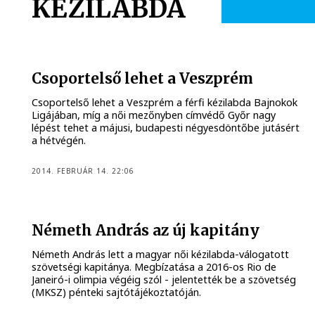
KÉZILABDA
Csoportelső lehet a Veszprém
Csoportelső lehet a Veszprém a férfi kézilabda Bajnokok
Ligájában, míg a női mezőnyben címvédő Győr nagy
lépést tehet a májusi, budapesti négyesdöntőbe jutásért
a hétvégén.
2014. FEBRUÁR 14. 22:06
Németh András az új kapitány
Németh András lett a magyar női kézilabda-válogatott
szövetségi kapitánya. Megbízatása a 2016-os Rio de
Janeiró-i olimpia végéig szól - jelentették be a szövetség
(MKSZ) pénteki sajtótájékoztatóján.