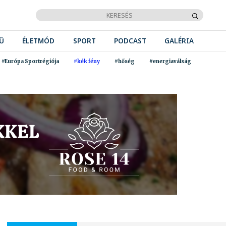
Ű
ÉLETMÓD
SPORT
PODCAST
GALÉRIA
#Európa Sportrégiója
#kék fény
#hőség
#energiaválság