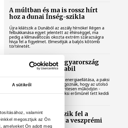
A múltban és ma is rossz hírt
hoz a dunai Ínség-szikla
Újra kilátszik a Dunából az aszály hírnöke! Régen a
felbukkanása egyet jelentett az éhínséggel, ma
pedig a klímaváltozás okozta extrém szárazságra
hívja fel a figyelmet. Elmeséljük a baljós kőtömb
történetét.
Magyar Péter: Magyarország
energiaellátása stabil
Jelenleg stabil Magyarország energiaellátása, a paksi
erőmű munkatársai azon dolgoznak, hogy az utolsó
A sütikről
még termelő turbina hibamentesen működjön -
közölte a miniszterelnök a paksi erőműnél tett keddi
látogatása során.
tosításához, valamint
Játék közben fedezik fel a
einkkel megosztjuk az Ön
tudomány világát a veszprémi
gyerekek
l, amelyeket Ön adott meg