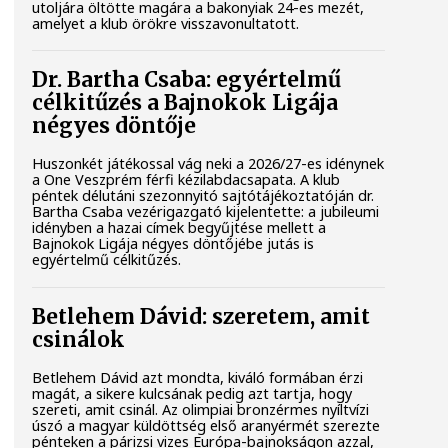
utoljára öltötte magára a bakonyiak 24-es mezét,
amelyet a klub örökre visszavonultatott.
Dr. Bartha Csaba: egyértelmű
célkitűzés a Bajnokok Ligája
négyes döntője
Huszonkét játékossal vág neki a 2026/27-es idénynek
a One Veszprém férfi kézilabdacsapata. A klub
péntek délutáni szezonnyitó sajtótájékoztatóján dr.
Bartha Csaba vezérigazgató kijelentette: a jubileumi
idényben a hazai címek begyűjtése mellett a
Bajnokok Ligája négyes döntőjébe jutás is
egyértelmű célkitűzés.
Betlehem Dávid: szeretem, amit
csinálok
Betlehem Dávid azt mondta, kiváló formában érzi
magát, a sikere kulcsának pedig azt tartja, hogy
szereti, amit csinál. Az olimpiai bronzérmes nyíltvízi
úszó a magyar küldöttség első aranyérmét szerezte
pénteken a párizsi vizes Európa-bajnokságon azzal,