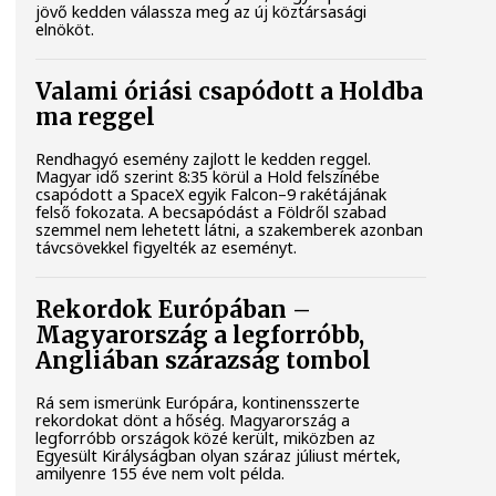
jövő kedden válassza meg az új köztársasági
elnököt.
Valami óriási csapódott a Holdba
ma reggel
Rendhagyó esemény zajlott le kedden reggel.
Magyar idő szerint 8:35 körül a Hold felszínébe
csapódott a SpaceX egyik Falcon–9 rakétájának
felső fokozata. A becsapódást a Földről szabad
szemmel nem lehetett látni, a szakemberek azonban
távcsövekkel figyelték az eseményt.
Rekordok Európában –
Magyarország a legforróbb,
Angliában szárazság tombol
Rá sem ismerünk Európára, kontinensszerte
rekordokat dönt a hőség. Magyarország a
legforróbb országok közé került, miközben az
Egyesült Királyságban olyan száraz júliust mértek,
amilyenre 155 éve nem volt példa.