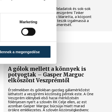
Látványos kísérletek, kreatív feladatok és sok-sok
élmény várja a gyerekeket a veszprémi Tinker
Labsben. Videónkban Balassa Marietta, a központ
vezetője mutatja be, hogyan teszik izgalmassá a
Marketing
természettudományok megismerését.
SPORT
dennek a megengedése
A gólok mellett a könnyek is
potyogtak – Gasper Marguc
elköszönt Veszprémtől
Érzelmekben és gólokban gazdag gálamérkőzést
láthatott a veszprémi közönség péntek este. A One
Veszprém idénybeli első hazai mérkőzésén
fölényesen nyert a szlovén RK Celje ellen, az est
azonban Gasper Marguc búcsúja miatt marad
örökre emlékezetes. A szlovén közönségkedvenc