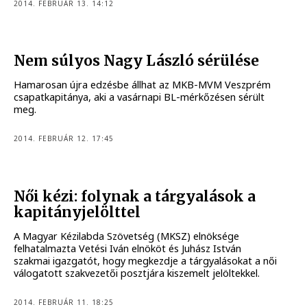
2014. FEBRUÁR 13. 14:12
Nem súlyos Nagy László sérülése
Hamarosan újra edzésbe állhat az MKB-MVM Veszprém
csapatkapitánya, aki a vasárnapi BL-mérkőzésen sérült
meg.
2014. FEBRUÁR 12. 17:45
Női kézi: folynak a tárgyalások a
kapitányjelölttel
A Magyar Kézilabda Szövetség (MKSZ) elnöksége
felhatalmazta Vetési Iván elnököt és Juhász István
szakmai igazgatót, hogy megkezdje a tárgyalásokat a női
válogatott szakvezetői posztjára kiszemelt jelöltekkel.
2014. FEBRUÁR 11. 18:25