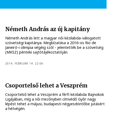
Németh András az új kapitány
Németh András lett a magyar női kézilabda-válogatott
szövetségi kapitánya. Megbízatása a 2016-os Rio de
Janeiró-i olimpia végéig szól - jelentették be a szövetség
(MKSZ) pénteki sajtótájékoztatóján.
2014. FEBRUÁR 14. 22:06
Csoportelső lehet a Veszprém
Csoportelső lehet a Veszprém a férfi kézilabda Bajnokok
Ligájában, míg a női mezőnyben címvédő Győr nagy
lépést tehet a májusi, budapesti négyesdöntőbe jutásért
a hétvégén.