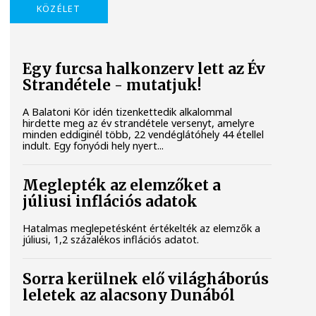
KÖZÉLET
Egy furcsa halkonzerv lett az Év
Strandétele - mutatjuk!
A Balatoni Kör idén tizenkettedik alkalommal
hirdette meg az év strandétele versenyt, amelyre
minden eddiginél több, 22 vendéglátóhely 44 étellel
indult. Egy fonyódi hely nyert...
Meglepték az elemzőket a
júliusi inflációs adatok
Hatalmas meglepetésként értékelték az elemzők a
júliusi, 1,2 százalékos inflációs adatot.
Sorra kerülnek elő világháborús
leletek az alacsony Dunából