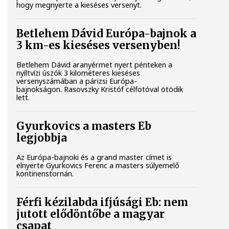
hogy megnyerte a kieséses versenyt.
Betlehem Dávid Európa-bajnok a
3 km-es kieséses versenyben!
Betlehem Dávid aranyérmet nyert pénteken a
nyíltvízi úszók 3 kilométeres kieséses
versenyszámában a párizsi Európa-
bajnokságon. Rasovszky Kristóf célfotóval ötödik
lett.
Gyurkovics a masters Eb
legjobbja
Az Európa-bajnoki és a grand master címet is
elnyerte Gyurkovics Ferenc a masters súlyemelő
kontinenstornán.
Férfi kézilabda ifjúsági Eb: nem
jutott elődöntőbe a magyar
csapat