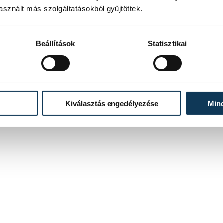
sznált más szolgáltatásokból gyűjtöttek.
Beállítások
Statisztikai
Kiválasztás engedélyezése
Min