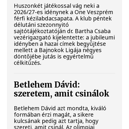
Huszonkét játékossal vág neki a
2026/27-es idénynek a One Veszprém
férfi kézilabdacsapata. A klub péntek
délutáni szezonnyitó
sajtótájékoztatóján dr. Bartha Csaba
vezérigazgató kijelentette: a jubileumi
idényben a hazai címek begyűjtése
mellett a Bajnokok Ligája négyes
döntőjébe jutás is egyértelmű
célkitűzés.
Betlehem Dávid:
szeretem, amit csinálok
Betlehem Dávid azt mondta, kiváló
formában érzi magát, a sikere
kulcsának pedig azt tartja, hogy
szereti, amit csinál. Az olimpiai