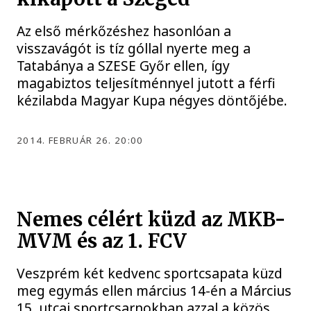
Az első mérkőzéshez hasonlóan a
visszavágót is tíz góllal nyerte meg a
Tatabánya a SZESE Győr ellen, így
magabiztos teljesítménnyel jutott a férfi
kézilabda Magyar Kupa négyes döntőjébe.
2014. FEBRUÁR 26. 20:00
Nemes célért küzd az MKB-
MVM és az 1. FCV
Veszprém két kedvenc sportcsapata küzd
meg egymás ellen március 14-én a Március
15. utcai sportcsarnokban azzal a közös