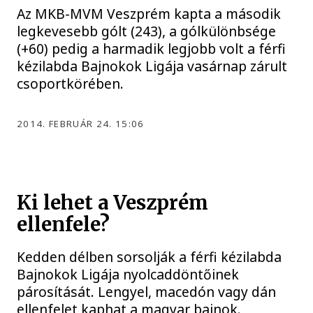
Az MKB-MVM Veszprém kapta a második
legkevesebb gólt (243), a gólkülönbsége
(+60) pedig a harmadik legjobb volt a férfi
kézilabda Bajnokok Ligája vasárnap zárult
csoportkörében.
2014. FEBRUÁR 24. 15:06
Ki lehet a Veszprém
ellenfele?
Kedden délben sorsolják a férfi kézilabda
Bajnokok Ligája nyolcaddöntőinek
párosítását. Lengyel, macedón vagy dán
ellenfelet kaphat a magyar bajnok.