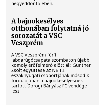
negyeddöntőjében.
A bajnokesélyes
otthonában folytatná jó
sorozatát a VSC
Veszprém
A VSC Veszprém férfi
labdarúgócsapata szombaton újabb
komoly erőfelmérő előtt áll: Gunther
Zsolt együttese az NB III
északnyugati csoportjának második
fordulójában a bajnokesélyesnek
tartott Dorogi Bányász FC vendége
lesz.