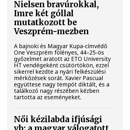
Nielsen bravúrokkal,
Imre két góllal
mutatkozott be
Veszprém-mezben
A bajnoki és Magyar Kupa-címvédő
One Veszprém fölényes, 44–25-ös
győzelmet aratott az ETO University
HT vendégeként csütörtökön, ezzel
sikerrel kezdte a nyári felkészülési
mérkőzések sorát. Xavier Pascual
együttese nagy tempót diktált, és a
találkozó nagy részében kézben
tartotta az eseményeket.
Női kézilabda ifjúsági
vb: a magyar válogatott