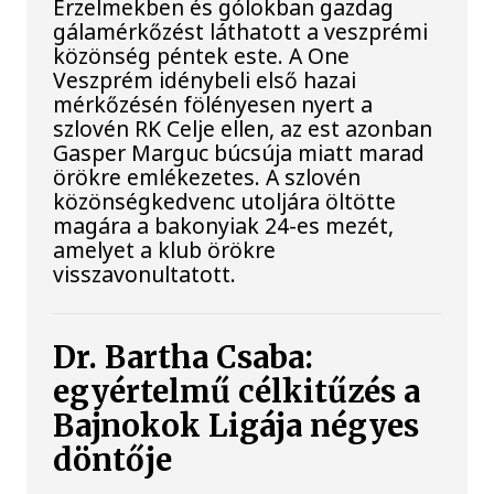
Érzelmekben és gólokban gazdag
gálamérkőzést láthatott a veszprémi
közönség péntek este. A One
Veszprém idénybeli első hazai
mérkőzésén fölényesen nyert a
szlovén RK Celje ellen, az est azonban
Gasper Marguc búcsúja miatt marad
örökre emlékezetes. A szlovén
közönségkedvenc utoljára öltötte
magára a bakonyiak 24-es mezét,
amelyet a klub örökre
visszavonultatott.
Dr. Bartha Csaba:
egyértelmű célkitűzés a
Bajnokok Ligája négyes
döntője