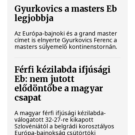
Gyurkovics a masters Eb
legjobbja
Az Európa-bajnoki és a grand master
címet is elnyerte Gyurkovics Ferenc a
masters súlyemelő kontinenstornán.
Férfi kézilabda ifjúsági
Eb: nem jutott
elődöntőbe a magyar
csapat
A magyar férfi ifjúsági kézilabda-
válogatott 32-27-re kikapott
Szlovéniától a belgrádi korosztályos
Európa-bajnokság csütörtöki