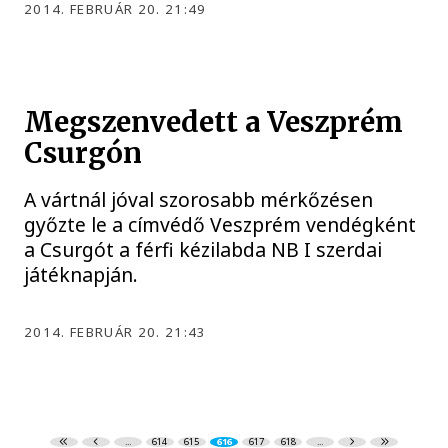
2014. FEBRUÁR 20. 21:49
Megszenvedett a Veszprém
Csurgón
A vártnál jóval szorosabb mérkőzésen
győzte le a címvédő Veszprém vendégként
a Csurgót a férfi kézilabda NB I szerdai
játéknapján.
2014. FEBRUÁR 20. 21:43
...
614
615
616
617
618
...