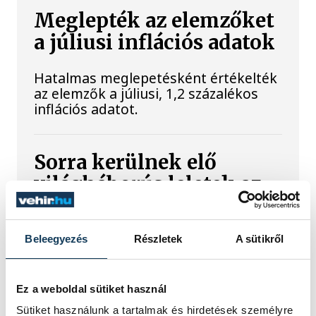
Meglepték az elemzőket
a júliusi inflációs adatok
Hatalmas meglepetésként értékelték
az elemzők a júliusi, 1,2 százalékos
inflációs adatot.
Sorra kerülnek elő
világháborús leletek az
alacsony Dunából
A folyó rekordalacsony vízállása miatt
Beleegyezés
Részletek
A sütikről
egy csaknem komplett, II.
világháborús német DKW NZ 350-1
motorkerékpárbukkant elő a
Ez a weboldal sütiket használ
Batthyány téri rakpart sziklái alól,
Sütiket használunk a tartalmak és hirdetések személyre