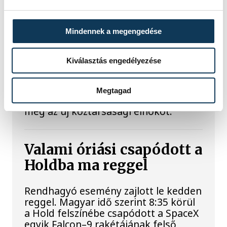
A Tisza-frakció
kezdeményezte, hogy
Mindennek a megengedése
jövő kedden legyen az
államfőválasztás
Kiválasztás engedélyezése
A Tisza-frakció kezdeményezte, hogy
Megtagad
a parlament jövő kedden válassza
meg az új köztársasági elnököt.
Valami óriási csapódott a
Holdba ma reggel
Rendhagyó esemény zajlott le kedden
reggel. Magyar idő szerint 8:35 körül
a Hold felszínébe csapódott a SpaceX
egyik Falcon–9 rakétájának felső