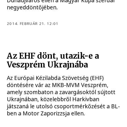
Dunaújváros ellen a Magyar Kupa szerdai
negyeddöntőjében.
2014. FEBRUÁR 21. 12:01
Az EHF dönt, utazik-e a
Veszprém Ukrajnába
Az Európai Kézilabda Szövetség (EHF)
döntésére vár az MKB-MVM Veszprém,
amely szombaton a zavargásoktól sújtott
Ukrajnában, közelebbről Harkivban
játszaná le utolsó csoportmérkőzését a BL-
ben a Motor Zaporizzsja ellen.