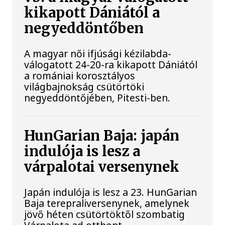
kikapott Dániától a
negyeddöntőben
A magyar női ifjúsági kézilabda-
válogatott 24-20-ra kikapott Dániától
a romániai korosztályos
világbajnokság csütörtöki
negyeddöntőjében, Pitesti-ben.
HunGarian Baja: japán
indulója is lesz a
várpalotai versenynek
Japán indulója is lesz a 23. HunGarian
Baja terepraliversenynek, amelynek
jövő héten csütörtöktől szombatig