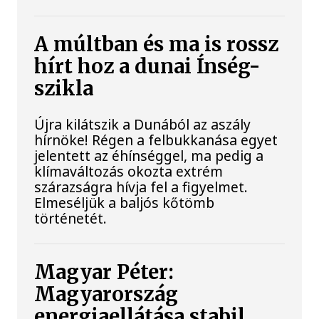
A múltban és ma is rossz
hírt hoz a dunai Ínség-
szikla
Újra kilátszik a Dunából az aszály
hírnöke! Régen a felbukkanása egyet
jelentett az éhínséggel, ma pedig a
klímaváltozás okozta extrém
szárazságra hívja fel a figyelmet.
Elmeséljük a baljós kőtömb
történetét.
Magyar Péter:
Magyarország
energiaellátása stabil