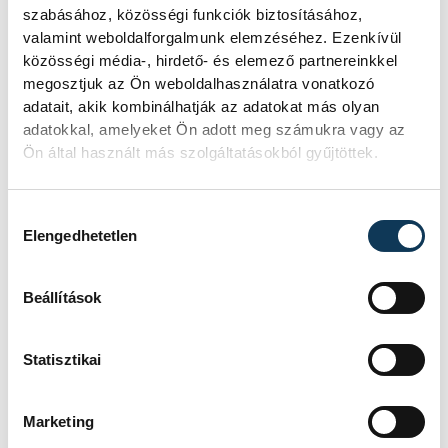
máshol pedig egy közel féltonnás brit
szabásához, közösségi funkciók biztosításához,
akna került elő.
valamint weboldalforgalmunk elemzéséhez. Ezenkívül
közösségi média-, hirdető- és elemező partnereinkkel
megosztjuk az Ön weboldalhasználatra vonatkozó
Késéltánc a Dunán: Mi
adatait, akik kombinálhatják az adatokat más olyan
történik, ha leáll Paks?
adatokkal, amelyeket Ön adott meg számukra vagy az
Ön által használt más szolgáltatásokból gyűjtöttek.
Mártha Imre, az MVM Zrt. egykori
vezérigazgatója ATV-n Rónai Egonnak
Hozzájárulás kiválasztása
adott interjújában vázolta fel a Paksi
Elengedhetetlen
Atomerőmű előtt álló példátlan
technológiai kihívásokat. A
szakember, aki korábban éveken át
Beállítások
felelt a hazai energetikai
fejlesztésekért és a paksi blokkok
működéséért, arra figyelmeztet: az
Statisztikai
erőmű olyan üzemállapotban van,
amelyre eredetileg nem tervezték.
Marketing