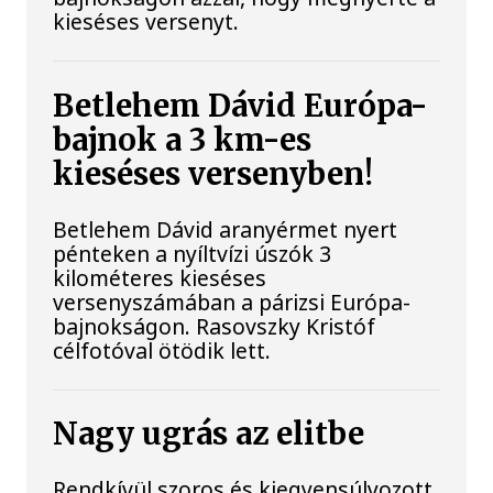
kieséses versenyt.
Betlehem Dávid Európa-
bajnok a 3 km-es
kieséses versenyben!
Betlehem Dávid aranyérmet nyert
pénteken a nyíltvízi úszók 3
kilométeres kieséses
versenyszámában a párizsi Európa-
bajnokságon. Rasovszky Kristóf
célfotóval ötödik lett.
Nagy ugrás az elitbe
Rendkívül szoros és kiegyensúlyozott