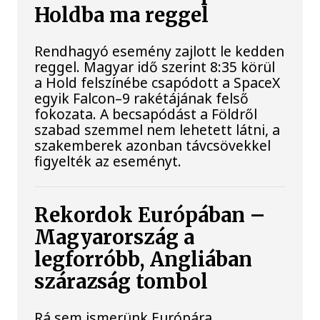
Holdba ma reggel
Rendhagyó esemény zajlott le kedden
reggel. Magyar idő szerint 8:35 körül
a Hold felszínébe csapódott a SpaceX
egyik Falcon–9 rakétájának felső
fokozata. A becsapódást a Földről
szabad szemmel nem lehetett látni, a
szakemberek azonban távcsövekkel
figyelték az eseményt.
Rekordok Európában –
Magyarország a
legforróbb, Angliában
szárazság tombol
Rá sem ismerünk Európára,