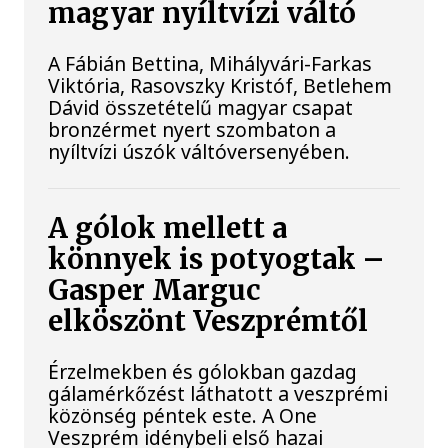
magyar nyíltvízi váltó
A Fábián Bettina, Mihályvári-Farkas
Viktória, Rasovszky Kristóf, Betlehem
Dávid összetételű magyar csapat
bronzérmet nyert szombaton a
nyíltvízi úszók váltóversenyében.
A gólok mellett a
könnyek is potyogtak –
Gasper Marguc
elköszönt Veszprémtől
Érzelmekben és gólokban gazdag
gálamérkőzést láthatott a veszprémi
közönség péntek este. A One
Veszprém idénybeli első hazai