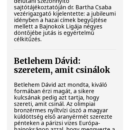
délutáni szezonnyitó
sajtótájékoztatóján dr. Bartha Csaba
vezérigazgató kijelentette: a jubileumi
idényben a hazai címek begyűjtése
mellett a Bajnokok Ligája négyes
döntőjébe jutás is egyértelmű
célkitűzés.
Betlehem Dávid:
szeretem, amit csinálok
Betlehem Dávid azt mondta, kiváló
formában érzi magát, a sikere
kulcsának pedig azt tartja, hogy
szereti, amit csinál. Az olimpiai
bronzérmes nyíltvízi úszó a magyar
küldöttség első aranyérmét szerezte
pénteken a párizsi vizes Európa-
bajnokságon azzal, hogy megnyerte a