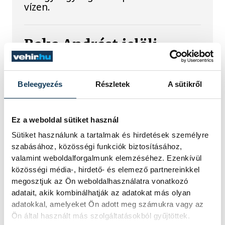
vízen.
Baka Andrást jelöli
államfőnek a Tisza
parlamenti frakciója
Beleegyezés
Részletek
A sütikről
Baka Andrást, a Legfelsőbb Bíróság
korábbi elnökét jelöli köztársasági
Ez a weboldal sütiket használ
elnöknek a Tisza párt parlamenti
frakciója.
Sütiket használunk a tartalmak és hirdetések személyre
szabásához, közösségi funkciók biztosításához,
valamint weboldalforgalmunk elemzéséhez. Ezenkívül
Egy furcsa halkonzerv
közösségi média-, hirdető- és elemező partnereinkkel
megosztjuk az Ön weboldalhasználatra vonatkozó
lett az Év Strandétele -
adatait, akik kombinálhatják az adatokat más olyan
mutatjuk!
adatokkal, amelyeket Ön adott meg számukra vagy az
Ön által használt más szolgáltatásokból gyűjtöttek.