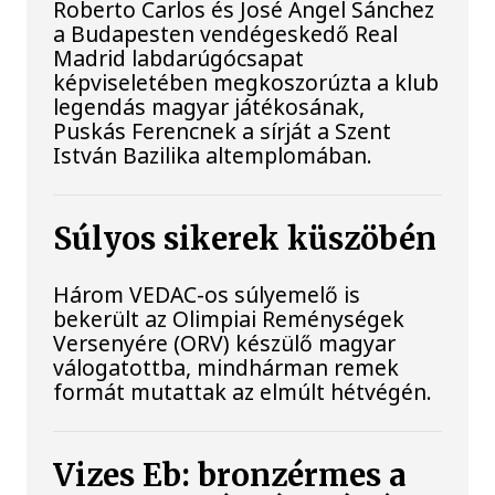
Roberto Carlos és José Ángel Sánchez
a Budapesten vendégeskedő Real
Madrid labdarúgócsapat
képviseletében megkoszorúzta a klub
legendás magyar játékosának,
Puskás Ferencnek a sírját a Szent
István Bazilika altemplomában.
Súlyos sikerek küszöbén
Három VEDAC-os súlyemelő is
bekerült az Olimpiai Reménységek
Versenyére (ORV) készülő magyar
válogatottba, mindhárman remek
formát mutattak az elmúlt hétvégén.
Vizes Eb: bronzérmes a