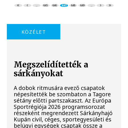
...
645
646
647
648
649
...
KÖZÉLET
Megszelídítették a
sárkányokat
A dobok ritmusára evező csapatok
népesítették be szombaton a Tagore
sétány előtti partszakaszt. Az Európa
Sportrégiója 2026 programsorozat
részeként megrendezett Sárkányhajó
Kupán civil, céges, sportegyesületi és
belügyi egységek csaptak össze a