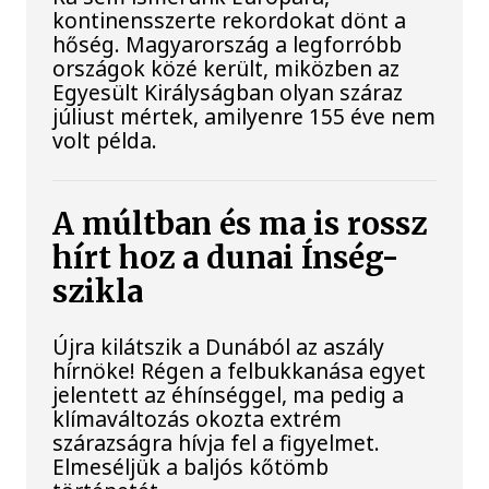
kontinensszerte rekordokat dönt a
hőség. Magyarország a legforróbb
országok közé került, miközben az
Egyesült Királyságban olyan száraz
júliust mértek, amilyenre 155 éve nem
volt példa.
A múltban és ma is rossz
hírt hoz a dunai Ínség-
szikla
Újra kilátszik a Dunából az aszály
hírnöke! Régen a felbukkanása egyet
jelentett az éhínséggel, ma pedig a
klímaváltozás okozta extrém
szárazságra hívja fel a figyelmet.
Elmeséljük a baljós kőtömb