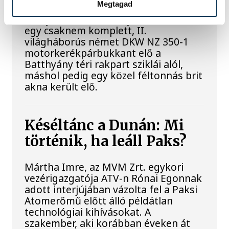
Megtagad
A folyó rekordalacsony vízállása miatt
egy csaknem komplett, II.
világháborús német DKW NZ 350-1
motorkerékpárbukkant elő a
Batthyány téri rakpart sziklái alól,
máshol pedig egy közel féltonnás brit
akna került elő.
Késéltánc a Dunán: Mi
történik, ha leáll Paks?
Mártha Imre, az MVM Zrt. egykori
vezérigazgatója ATV-n Rónai Egonnak
adott interjújában vázolta fel a Paksi
Atomerőmű előtt álló példátlan
technológiai kihívásokat. A
szakember, aki korábban éveken át