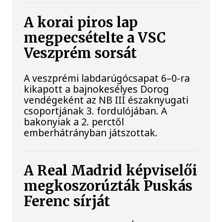
A korai piros lap
megpecsételte a VSC
Veszprém sorsát
A veszprémi labdarúgócsapat 6–0-ra
kikapott a bajnokesélyes Dorog
vendégeként az NB III északnyugati
csoportjának 3. fordulójában. A
bakonyiak a 2. perctől
emberhátrányban játszottak.
A Real Madrid képviselői
megkoszorúzták Puskás
Ferenc sírját