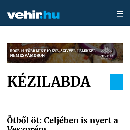
KÉZILABDA
Ötből öt: Celjében is nyert a
Veszprém