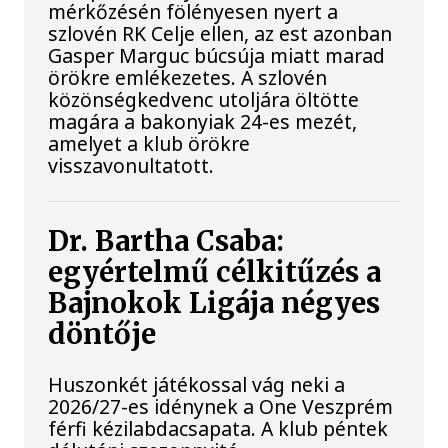
mérkőzésén fölényesen nyert a
szlovén RK Celje ellen, az est azonban
Gasper Marguc búcsúja miatt marad
örökre emlékezetes. A szlovén
közönségkedvenc utoljára öltötte
magára a bakonyiak 24-es mezét,
amelyet a klub örökre
visszavonultatott.
Dr. Bartha Csaba:
egyértelmű célkitűzés a
Bajnokok Ligája négyes
döntője
Huszonkét játékossal vág neki a
2026/27-es idénynek a One Veszprém
férfi kézilabdacsapata. A klub péntek