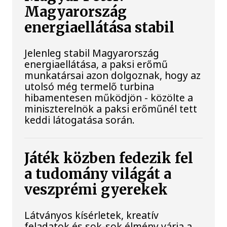
Magyarország
energiaellátása stabil
Jelenleg stabil Magyarország
energiaellátása, a paksi erőmű
munkatársai azon dolgoznak, hogy az
utolsó még termelő turbina
hibamentesen működjön - közölte a
miniszterelnök a paksi erőműnél tett
keddi látogatása során.
Játék közben fedezik fel
a tudomány világát a
veszprémi gyerekek
Látványos kísérletek, kreatív
feladatok és sok-sok élmény várja a