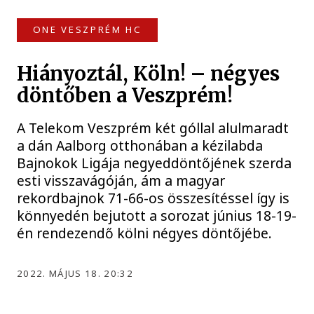
ONE VESZPRÉM HC
Hiányoztál, Köln! – négyes
döntőben a Veszprém!
A Telekom Veszprém két góllal alulmaradt
a dán Aalborg otthonában a kézilabda
Bajnokok Ligája negyeddöntőjének szerda
esti visszavágóján, ám a magyar
rekordbajnok 71-66-os összesítéssel így is
könnyedén bejutott a sorozat június 18-19-
én rendezendő kölni négyes döntőjébe.
2022. MÁJUS 18. 20:32