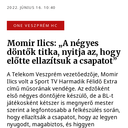
2022. JÚNIUS 16. 10:40
ONE VESZPRÉM HC
Momir Ilics: „A négyes
döntők titka, nyitja az, hogy
előtte ellazítsuk a csapatot”
A Telekom Veszprém vezetőedzője, Momir
Ilics volt a Sport TV Harmadik Félidő Extra
című műsorának vendége. Az edzőként
első négyes döntőjére készülő, de a BL-t
játékosként kétszer is megnyerő mester
szerint a legfontosabb a felkészülés során,
hogy ellazítsák a csapatot, hogy az legyen
nyugodt, magabiztos, és higgyen