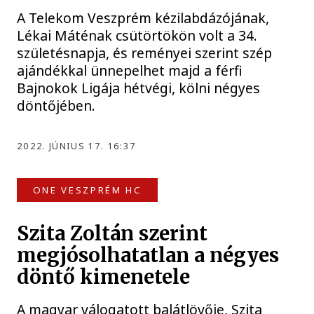
A Telekom Veszprém kézilabdázójának,
Lékai Máténak csütörtökön volt a 34.
születésnapja, és reményei szerint szép
ajándékkal ünnepelhet majd a férfi
Bajnokok Ligája hétvégi, kölni négyes
döntőjében.
2022. JÚNIUS 17. 16:37
ONE VESZPRÉM HC
Szita Zoltán szerint
megjósolhatatlan a négyes
döntő kimenetele
A magyar válogatott balátlövője, Szita