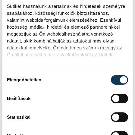
étellel indult. Egy fonyódi hely nyert...
Sütiket használunk a tartalmak és hirdetések személyre
szabásához, közösségi funkciók biztosításához,
valamint weboldalforgalmunk elemzéséhez. Ezenkívül
Meglepték az elemzőket
közösségi média-, hirdető- és elemező partnereinkkel
a júliusi inflációs adatok
megosztjuk az Ön weboldalhasználatra vonatkozó
adatait, akik kombinálhatják az adatokat más olyan
adatokkal, amelyeket Ön adott meg számukra vagy az
Hatalmas meglepetésként értékelték
Ön által használt más szolgáltatásokból gyűjtöttek.
az elemzők a júliusi, 1,2 százalékos
inflációs adatot.
Hozzájárulás kiválasztása
Elengedhetetlen
Sorra kerülnek elő
világháborús leletek az
Beállítások
alacsony Dunából
Statisztikai
A folyó rekordalacsony vízállása miatt
egy csaknem komplett, II.
világháborús német DKW NZ 350-1