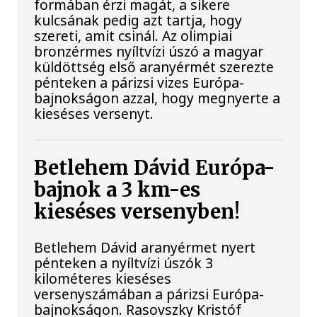
formában érzi magát, a sikere
kulcsának pedig azt tartja, hogy
szereti, amit csinál. Az olimpiai
bronzérmes nyíltvízi úszó a magyar
küldöttség első aranyérmét szerezte
pénteken a párizsi vizes Európa-
bajnokságon azzal, hogy megnyerte a
kieséses versenyt.
Betlehem Dávid Európa-
bajnok a 3 km-es
kieséses versenyben!
Betlehem Dávid aranyérmet nyert
pénteken a nyíltvízi úszók 3
kilométeres kieséses
versenyszámában a párizsi Európa-
bajnokságon. Rasovszky Kristóf