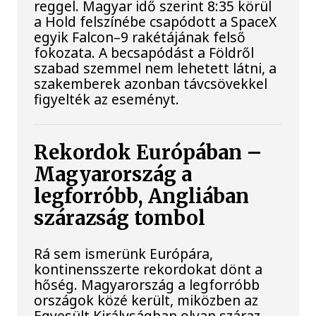
reggel. Magyar idő szerint 8:35 körül
a Hold felszínébe csapódott a SpaceX
egyik Falcon–9 rakétájának felső
fokozata. A becsapódást a Földről
szabad szemmel nem lehetett látni, a
szakemberek azonban távcsövekkel
figyelték az eseményt.
Rekordok Európában –
Magyarország a
legforróbb, Angliában
szárazság tombol
Rá sem ismerünk Európára,
kontinensszerte rekordokat dönt a
hőség. Magyarország a legforróbb
országok közé került, miközben az
Egyesült Királyságban olyan száraz