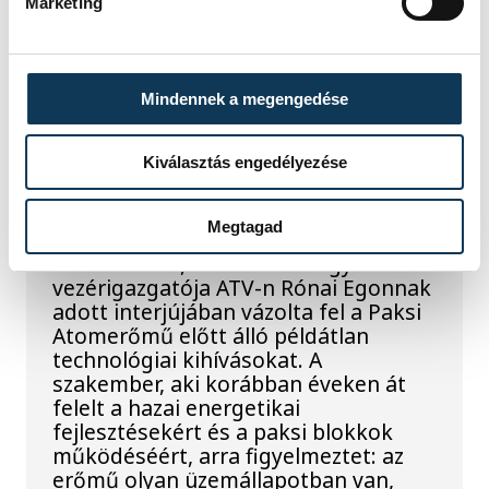
Marketing
motorkerékpárbukkant elő a
Batthyány téri rakpart sziklái alól,
máshol pedig egy közel féltonnás brit
akna került elő.
Mindennek a megengedése
Kiválasztás engedélyezése
Késéltánc a Dunán: Mi
történik, ha leáll Paks?
Megtagad
Mártha Imre, az MVM Zrt. egykori
vezérigazgatója ATV-n Rónai Egonnak
adott interjújában vázolta fel a Paksi
Atomerőmű előtt álló példátlan
technológiai kihívásokat. A
szakember, aki korábban éveken át
felelt a hazai energetikai
fejlesztésekért és a paksi blokkok
működéséért, arra figyelmeztet: az
erőmű olyan üzemállapotban van,