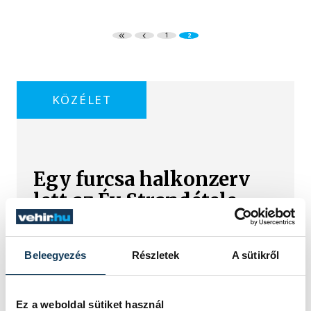
1
2
KÖZÉLET
Egy furcsa halkonzerv
lett az Év Strandétele -
mutatjuk!
A Balatoni Kör idén tizenkettedik
Beleegyezés
Részletek
A sütikről
alkalommal hirdette meg az év
strandétele versenyt, amelyre minden
eddiginél több, 22 vendéglátóhely 44
Ez a weboldal sütiket használ