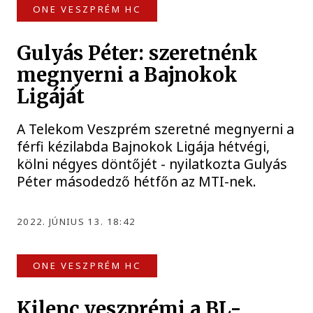
ONE VESZPRÉM HC
Gulyás Péter: szeretnénk
megnyerni a Bajnokok
Ligáját
A Telekom Veszprém szeretné megnyerni a
férfi kézilabda Bajnokok Ligája hétvégi,
kölni négyes döntőjét - nyilatkozta Gulyás
Péter másodedző hétfőn az MTI-nek.
2022. JÚNIUS 13. 18:42
ONE VESZPRÉM HC
Kilenc veszprémi a BL-