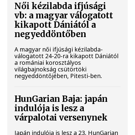
Női kézilabda ifjúsági
vb: a magyar válogatott
kikapott Dániától a
negyeddöntőben
A magyar női ifjúsági kézilabda-
válogatott 24-20-ra kikapott Dániától
a romániai korosztályos
világbajnokság csütörtöki
negyeddöntőjében, Pitesti-ben.
HunGarian Baja: japán
indulója is lesz a
várpalotai versenynek
Japán indulója is lesz a 23. HunGarian