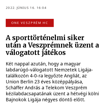
2022. JÚNIUS 16. 16:04
ONE VESZPRÉM HC
A sporttörténelmi siker
után a Veszprémnek üzent a
válogatott játékos
Két nappal azután, hogy a magyar
labdarúgó-válogatott Nemzetek Ligája-
találkozón 4-0-ra legyőzte Angliát, az
Union Berlin 23 éves középpályása,
Schäffer András a Telekom Veszprém
kézilabdacsapatának üzent a hétvégi kölni
Bajnokok Ligája négyes döntő előtt.