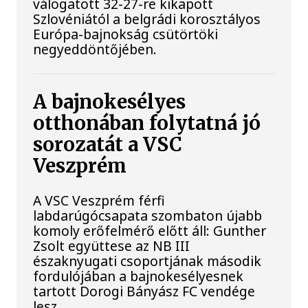
válogatott 32-27-re kikapott
Szlovéniától a belgrádi korosztályos
Európa-bajnokság csütörtöki
negyeddöntőjében.
A bajnokesélyes
otthonában folytatná jó
sorozatát a VSC
Veszprém
A VSC Veszprém férfi
labdarúgócsapata szombaton újabb
komoly erőfelmérő előtt áll: Gunther
Zsolt együttese az NB III
északnyugati csoportjának második
fordulójában a bajnokesélyesnek
tartott Dorogi Bányász FC vendége
lesz.