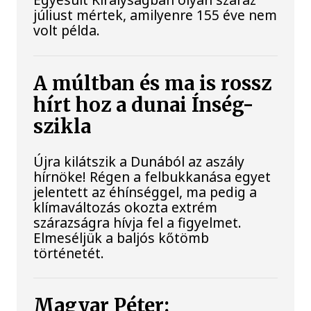
júliust mértek, amilyenre 155 éve nem
volt példa.
A múltban és ma is rossz
hírt hoz a dunai Ínség-
szikla
Újra kilátszik a Dunából az aszály
hírnöke! Régen a felbukkanása egyet
jelentett az éhínséggel, ma pedig a
klímaváltozás okozta extrém
szárazságra hívja fel a figyelmet.
Elmeséljük a baljós kőtömb
történetét.
Magyar Péter: