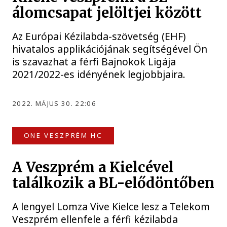
álomcsapat jelöltjei között
Az Európai Kézilabda-szövetség (EHF)
hivatalos applikációjának segítségével Ön
is szavazhat a férfi Bajnokok Ligája
2021/2022-es idényének legjobbjaira.
2022. MÁJUS 30. 22:06
ONE VESZPRÉM HC
A Veszprém a Kielcével
találkozik a BL-elődöntőben
A lengyel Lomza Vive Kielce lesz a Telekom
Veszprém ellenfele a férfi kézilabda