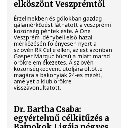
elköszönt Veszprémtől
Érzelmekben és gólokban gazdag
gálamérkőzést láthatott a veszprémi
közönség péntek este. A One
Veszprém idénybeli első hazai
mérkőzésén fölényesen nyert a
szlovén RK Celje ellen, az est azonban
Gasper Marguc búcsúja miatt marad
örökre emlékezetes. A szlovén
közönségkedvenc utoljára öltötte
magára a bakonyiak 24-es mezét,
amelyet a klub örökre
visszavonultatott.
Dr. Bartha Csaba:
egyértelmű célkitűzés a
Bajnokok Ligája négyes