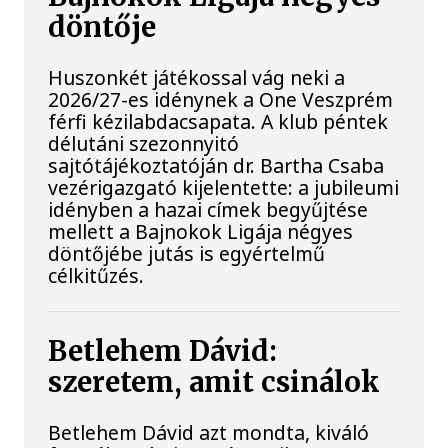
döntője
Huszonkét játékossal vág neki a
2026/27-es idénynek a One Veszprém
férfi kézilabdacsapata. A klub péntek
délutáni szezonnyitó
sajtótájékoztatóján dr. Bartha Csaba
vezérigazgató kijelentette: a jubileumi
idényben a hazai címek begyűjtése
mellett a Bajnokok Ligája négyes
döntőjébe jutás is egyértelmű
célkitűzés.
Betlehem Dávid:
szeretem, amit csinálok
Betlehem Dávid azt mondta, kiváló