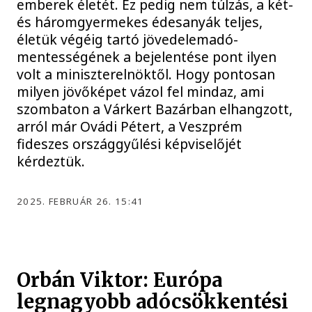
emberek életét. Ez pedig nem túlzás, a két-
és háromgyermekes édesanyák teljes,
életük végéig tartó jövedelemadó-
mentességének a bejelentése pont ilyen
volt a miniszterelnöktől. Hogy pontosan
milyen jövőképet vázol fel mindaz, ami
szombaton a Várkert Bazárban elhangzott,
arról már Ovádi Pétert, a Veszprém
fideszes országgyűlési képviselőjét
kérdeztük.
2025. FEBRUÁR 26. 15:41
Orbán Viktor: Európa
legnagyobb adócsökkentési