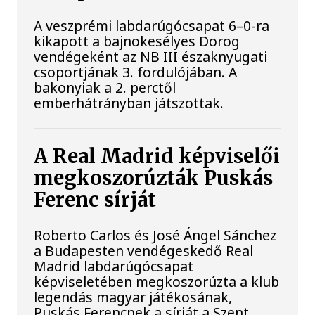
A veszprémi labdarúgócsapat 6–0-ra
kikapott a bajnokesélyes Dorog
vendégeként az NB III északnyugati
csoportjának 3. fordulójában. A
bakonyiak a 2. perctől
emberhátrányban játszottak.
A Real Madrid képviselői
megkoszorúzták Puskás
Ferenc sírját
Roberto Carlos és José Ángel Sánchez
a Budapesten vendégeskedő Real
Madrid labdarúgócsapat
képviseletében megkoszorúzta a klub
legendás magyar játékosának,
Puskás Ferencnek a sírját a Szent