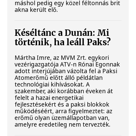
máshol pedig egy közel féltonnás brit
akna került elő.
Késéltánc a Dunán: Mi
történik, ha leáll Paks?
Mártha Imre, az MVM Zrt. egykori
vezérigazgatója ATV-n Rónai Egonnak
adott interjújában vázolta fel a Paksi
Atomerőmű előtt álló példátlan
technológiai kihívásokat. A
szakember, aki korábban éveken át
felelt a hazai energetikai
fejlesztésekért és a paksi blokkok
működéséért, arra figyelmeztet: az
erőmű olyan üzemállapotban van,
amelyre eredetileg nem tervezték.