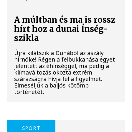
A múltban és ma is rossz
hírt hoz a dunai Ínség-
szikla
Újra kilátszik a Dunából az aszály
hírnöke! Régen a felbukkanása egyet
jelentett az éhínséggel, ma pedig a
klímaváltozás okozta extrém
szárazságra hívja fel a figyelmet.
Elmeséljük a baljós kőtömb
történetét.
SPORT