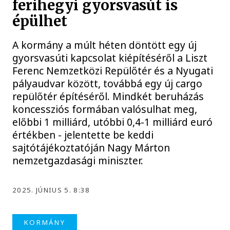
ferihegyi gyorsvasút is
épülhet
A kormány a múlt héten döntött egy új
gyorsvasúti kapcsolat kiépítéséről a Liszt
Ferenc Nemzetközi Repülőtér és a Nyugati
pályaudvar között, továbbá egy új cargo
repülőtér építéséről. Mindkét beruházás
koncessziós formában valósulhat meg,
előbbi 1 milliárd, utóbbi 0,4-1 milliárd euró
értékben - jelentette be keddi
sajtótájékoztatóján Nagy Márton
nemzetgazdasági miniszter.
2025. JÚNIUS 5. 8:38
KORMÁNY