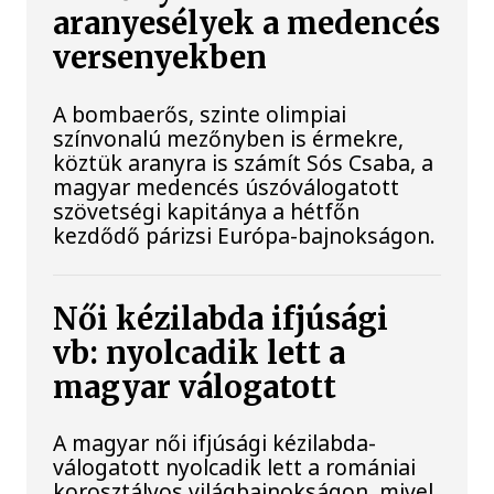
aranyesélyek a medencés
versenyekben
A bombaerős, szinte olimpiai
színvonalú mezőnyben is érmekre,
köztük aranyra is számít Sós Csaba, a
magyar medencés úszóválogatott
szövetségi kapitánya a hétfőn
kezdődő párizsi Európa-bajnokságon.
Női kézilabda ifjúsági
vb: nyolcadik lett a
magyar válogatott
A magyar női ifjúsági kézilabda-
válogatott nyolcadik lett a romániai
korosztályos világbajnokságon, mivel