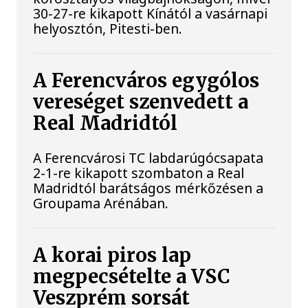
30-27-re kikapott Kínától a vasárnapi
helyosztón, Pitesti-ben.
A Ferencváros egygólos
vereséget szenvedett a
Real Madridtól
A Ferencvárosi TC labdarúgócsapata
2-1-re kikapott szombaton a Real
Madridtól barátságos mérkőzésen a
Groupama Arénában.
A korai piros lap
megpecsételte a VSC
Veszprém sorsát