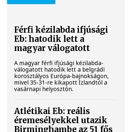
Férfi kézilabda ifjúsági
Eb: hatodik lett a
magyar válogatott
A magyar férfi ifjúsági kézilabda-
válogatott hatodik lett a belgrádi
korosztályos Európa-bajnokságon,
mivel 35-31-re kikapott Izlandtól a
vasárnapi helyosztón.
Atlétikai Eb: reális
éremesélyekkel utazik
Birminghambe az 51 fős