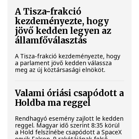
A Tisza-frakció
kezdeményezte, hogy
jövő kedden legyen az
államfőválasztás
A Tisza-frakció kezdeményezte, hogy
a parlament jövő kedden válassza
meg az új köztársasági elnököt.
Valami óriási csapódott a
Holdba ma reggel
Rendhagyó esemény zajlott le kedden
reggel. Magyar idő szerint 8:35 körül
a Hold felszínébe csapódott a SpaceX
egyik Falcon–9 rakétájának felső