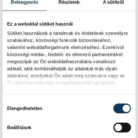
Beleegyezés
Részletek
A sütikről
A beavatkozást fogom javasolni holnap a
kormánynak – így válaszolt az Index
Ez a weboldal sütiket használ
kérdésére Nagy Márton nemzetgazdasági
miniszter arra, hogy szerdán dönt a
Sütiket használunk a tartalmak és hirdetések személyre
szabásához, közösségi funkciók biztosításához,
kormány az üzemanyagárak esetleges
valamint weboldalforgalmunk elemzéséhez. Ezenkívül
szabályozásáról.
közösségi média-, hirdető- és elemező partnereinkkel
megosztjuk az Ön weboldalhasználatra vonatkozó
2024. ÁPRILIS 23. 12:56
adatait, akik kombinálhatják az adatokat más olyan
adatokkal, amelyeket Ön adott meg számukra vagy az
Ön által használt más szolgáltatásokból gyűjtöttek.
...
2
3
4
5
6
...
Hozzájárulás kiválasztása
Elengedhetetlen
Beállítások
KÖZÉLET