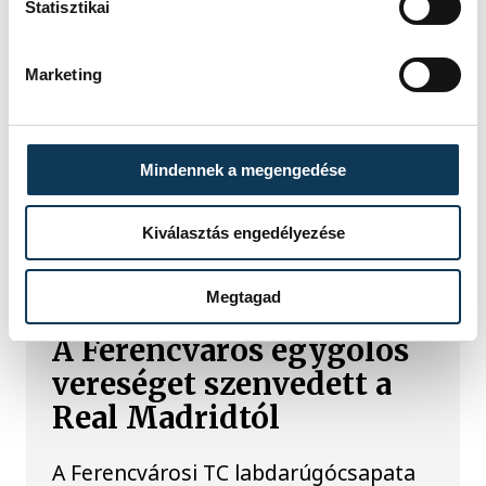
Statisztikai
utolsó még termelő turbina
hibamentesen működjön - közölte a
miniszterelnök a paksi erőműnél tett
Marketing
keddi látogatása során.
Mindennek a megengedése
SPORT
Kiválasztás engedélyezése
Megtagad
A Ferencváros egygólos
vereséget szenvedett a
Real Madridtól
A Ferencvárosi TC labdarúgócsapata