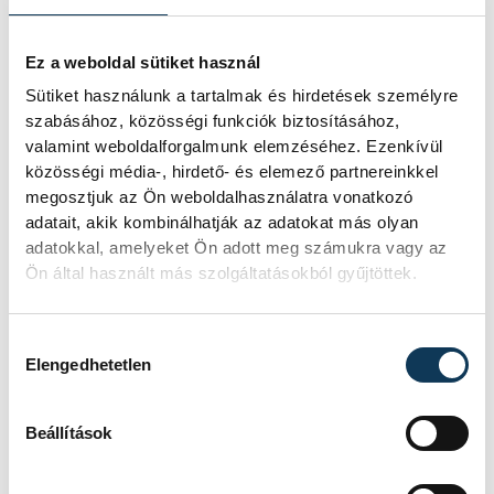
szikla
Ez a weboldal sütiket használ
Újra kilátszik a Dunából az aszály
Sütiket használunk a tartalmak és hirdetések személyre
hírnöke! Régen a felbukkanása egyet
szabásához, közösségi funkciók biztosításához,
jelentett az éhínséggel, ma pedig a
valamint weboldalforgalmunk elemzéséhez. Ezenkívül
klímaváltozás okozta extrém
közösségi média-, hirdető- és elemező partnereinkkel
szárazságra hívja fel a figyelmet.
megosztjuk az Ön weboldalhasználatra vonatkozó
Elmeséljük a baljós kőtömb
adatait, akik kombinálhatják az adatokat más olyan
történetét.
adatokkal, amelyeket Ön adott meg számukra vagy az
Ön által használt más szolgáltatásokból gyűjtöttek.
Magyar Péter:
Hozzájárulás kiválasztása
Magyarország
Elengedhetetlen
energiaellátása stabil
Beállítások
Jelenleg stabil Magyarország
energiaellátása, a paksi erőmű
munkatársai azon dolgoznak, hogy az