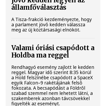
jövő kedden legyen az
államfőválasztás
A Tisza-frakció kezdeményezte, hogy
a parlament jövő kedden válassza
meg az új köztársasági elnököt.
Valami óriási csapódott a
Holdba ma reggel
Rendhagyó esemény zajlott le kedden
reggel. Magyar idő szerint 8:35 körül
a Hold felszínébe csapódott a SpaceX
egyik Falcon–9 rakétájának felső
fokozata. A becsapódást a Földről
szabad szemmel nem lehetett látni, a
szakemberek azonban távcsövekkel
figyelték az eseményt.