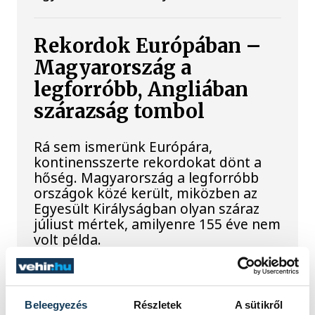
Rekordok Európában –
Magyarország a
legforróbb, Angliában
szárazság tombol
Rá sem ismerünk Európára,
kontinensszerte rekordokat dönt a
hőség. Magyarország a legforróbb
országok közé került, miközben az
Egyesült Királyságban olyan száraz
júliust mértek, amilyenre 155 éve nem
volt példa.
A múltban és ma is rossz
Beleegyezés
Részletek
A sütikről
hírt hoz a dunai Ínség-