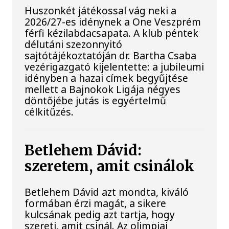
Huszonkét játékossal vág neki a
2026/27-es idénynek a One Veszprém
férfi kézilabdacsapata. A klub péntek
délutáni szezonnyitó
sajtótájékoztatóján dr. Bartha Csaba
vezérigazgató kijelentette: a jubileumi
idényben a hazai címek begyűjtése
mellett a Bajnokok Ligája négyes
döntőjébe jutás is egyértelmű
célkitűzés.
Betlehem Dávid:
szeretem, amit csinálok
Betlehem Dávid azt mondta, kiváló
formában érzi magát, a sikere
kulcsának pedig azt tartja, hogy
szereti, amit csinál. Az olimpiai