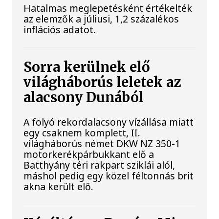
Hatalmas meglepetésként értékelték
az elemzők a júliusi, 1,2 százalékos
inflációs adatot.
Sorra kerülnek elő
világháborús leletek az
alacsony Dunából
A folyó rekordalacsony vízállása miatt
egy csaknem komplett, II.
világháborús német DKW NZ 350-1
motorkerékpárbukkant elő a
Batthyány téri rakpart sziklái alól,
máshol pedig egy közel féltonnás brit
akna került elő.