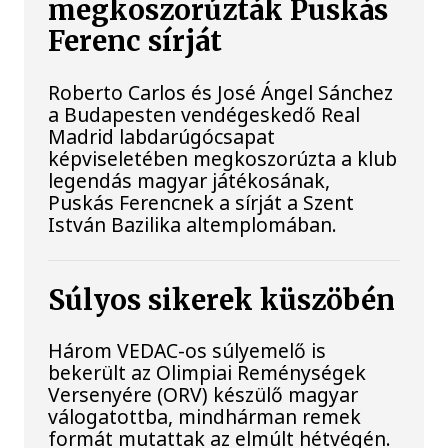
megkoszorúzták Puskás
Ferenc sírját
Roberto Carlos és José Ángel Sánchez
a Budapesten vendégeskedő Real
Madrid labdarúgócsapat
képviseletében megkoszorúzta a klub
legendás magyar játékosának,
Puskás Ferencnek a sírját a Szent
István Bazilika altemplomában.
Súlyos sikerek küszöbén
Három VEDAC-os súlyemelő is
bekerült az Olimpiai Reménységek
Versenyére (ORV) készülő magyar
válogatottba, mindhárman remek
formát mutattak az elmúlt hétvégén.