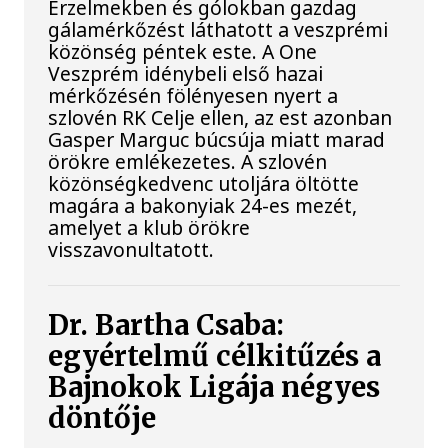
Érzelmekben és gólokban gazdag
gálamérkőzést láthatott a veszprémi
közönség péntek este. A One
Veszprém idénybeli első hazai
mérkőzésén fölényesen nyert a
szlovén RK Celje ellen, az est azonban
Gasper Marguc búcsúja miatt marad
örökre emlékezetes. A szlovén
közönségkedvenc utoljára öltötte
magára a bakonyiak 24-es mezét,
amelyet a klub örökre
visszavonultatott.
Dr. Bartha Csaba:
egyértelmű célkitűzés a
Bajnokok Ligája négyes
döntője