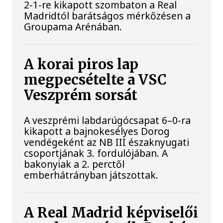
2-1-re kikapott szombaton a Real
Madridtól barátságos mérkőzésen a
Groupama Arénában.
A korai piros lap
megpecsételte a VSC
Veszprém sorsát
A veszprémi labdarúgócsapat 6–0-ra
kikapott a bajnokesélyes Dorog
vendégeként az NB III északnyugati
csoportjának 3. fordulójában. A
bakonyiak a 2. perctől
emberhátrányban játszottak.
A Real Madrid képviselői