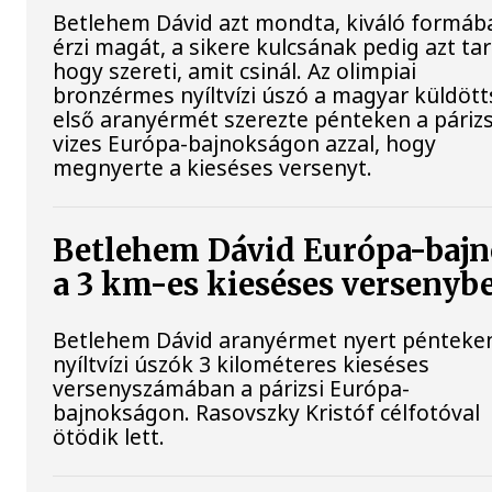
Betlehem Dávid azt mondta, kiváló formáb
érzi magát, a sikere kulcsának pedig azt tar
hogy szereti, amit csinál. Az olimpiai
bronzérmes nyíltvízi úszó a magyar küldöt
első aranyérmét szerezte pénteken a párizs
vizes Európa-bajnokságon azzal, hogy
megnyerte a kieséses versenyt.
Betlehem Dávid Európa-baj
a 3 km-es kieséses versenyb
Betlehem Dávid aranyérmet nyert pénteke
nyíltvízi úszók 3 kilométeres kieséses
versenyszámában a párizsi Európa-
bajnokságon. Rasovszky Kristóf célfotóval
ötödik lett.