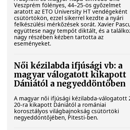
Veszprém fölényes, 44–25-ös győzelmet
aratott az ETO University HT vendégeként
csütörtökön, ezzel sikerrel kezdte a nyári
felkészülési mérkőzések sorát. Xavier Pasc
együttese nagy tempót diktált, és a találko
nagy részében kézben tartotta az
eseményeket.
Női kézilabda ifjúsági vb: a
magyar válogatott kikapott
Dániától a negyeddöntőben
A magyar női ifjúsági kézilabda-válogatott 
20-ra kikapott Dániától a romániai
korosztályos világbajnokság csütörtöki
negyeddöntőjében, Pitesti-ben.