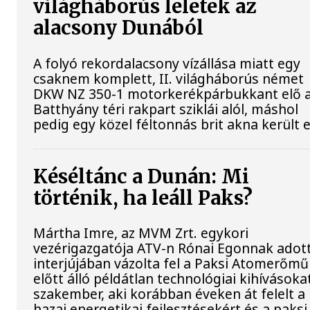
világháborús leletek az
alacsony Dunából
A folyó rekordalacsony vízállása miatt egy
csaknem komplett, II. világháborús német
DKW NZ 350-1 motorkerékpárbukkant elő 
Batthyány téri rakpart sziklái alól, máshol
pedig egy közel féltonnás brit akna került e
Késéltánc a Dunán: Mi
történik, ha leáll Paks?
Mártha Imre, az MVM Zrt. egykori
vezérigazgatója ATV-n Rónai Egonnak adot
interjújában vázolta fel a Paksi Atomerőmű
előtt álló példátlan technológiai kihívásokat
szakember, aki korábban éveken át felelt a
hazai energetikai fejlesztésekért és a paksi