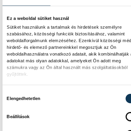
SPORT
Ez a weboldal sütiket használ
Sütiket használunk a tartalmak és hirdetések személyre
szabásához, közösségi funkciók biztosításához, valamint
A gólok mellett a könnyek i
weboldalforgalmunk elemzéséhez. Ezenkívül közösségi méd
potyogtak – Gasper Marguc
hirdető- és elemező partnereinkkel megosztjuk az Ön
elköszönt Veszprémtől
weboldalhasználatra vonatkozó adatait, akik kombinálhatják
adatokat más olyan adatokkal, amelyeket Ön adott meg
számukra vagy az Ön által használt más szolgáltatásokból
Érzelmekben és gólokban gazdag
gyűjtöttek.
gálamérkőzést láthatott a veszprémi közö
péntek este. A One Veszprém idénybeli els
hazai mérkőzésén fölényesen nyert a szlov
Hozzájárulás kiválasztása
RK Celje ellen, az est azonban Gasper Marg
Elengedhetetlen
búcsúja miatt marad örökre emlékezetes. 
szlovén közönségkedvenc utoljára öltötte
magára a bakonyiak 24-es mezét, amelyet 
Beállítások
klub örökre visszavonultatott.