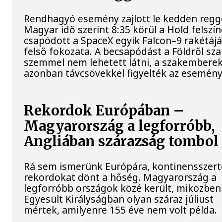
Rendhagyó esemény zajlott le kedden regge
Magyar idő szerint 8:35 körül a Hold felszí
csapódott a SpaceX egyik Falcon–9 rakétáj
felső fokozata. A becsapódást a Földről sz
szemmel nem lehetett látni, a szakembere
azonban távcsövekkel figyelték az esemény
Rekordok Európában –
Magyarország a legforróbb,
Angliában szárazság tombol
Rá sem ismerünk Európára, kontinensszert
rekordokat dönt a hőség. Magyarország a
legforróbb országok közé került, miközben
Egyesült Királyságban olyan száraz júliust
mértek, amilyenre 155 éve nem volt példa.