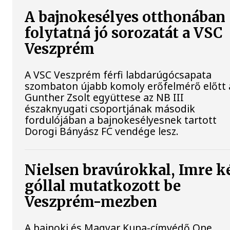
A bajnokesélyes otthonában
folytatná jó sorozatát a VSC
Veszprém
A VSC Veszprém férfi labdarúgócsapata
szombaton újabb komoly erőfelmérő előtt á
Gunther Zsolt együttese az NB III
északnyugati csoportjának második
fordulójában a bajnokesélyesnek tartott
Dorogi Bányász FC vendége lesz.
Nielsen bravúrokkal, Imre k
góllal mutatkozott be
Veszprém-mezben
A bajnoki és Magyar Kupa-címvédő One