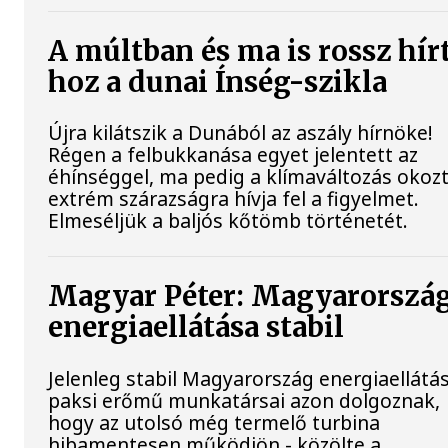
A múltban és ma is rossz hír
hoz a dunai Ínség-szikla
Újra kilátszik a Dunából az aszály hírnöke!
Régen a felbukkanása egyet jelentett az
éhínséggel, ma pedig a klímaváltozás okoz
extrém szárazságra hívja fel a figyelmet.
Elmeséljük a baljós kőtömb történetét.
Magyar Péter: Magyarorszá
energiaellátása stabil
Jelenleg stabil Magyarország energiaellátás
paksi erőmű munkatársai azon dolgoznak,
hogy az utolsó még termelő turbina
hibamentesen működjön - közölte a