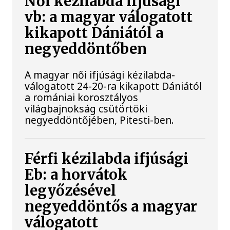
Női kézilabda ifjúsági
vb: a magyar válogatott
kikapott Dániától a
negyeddöntőben
A magyar női ifjúsági kézilabda-
válogatott 24-20-ra kikapott Dániától
a romániai korosztályos
világbajnokság csütörtöki
negyeddöntőjében, Pitesti-ben.
Férfi kézilabda ifjúsági
Eb: a horvátok
legyőzésével
negyeddöntős a magyar
válogatott