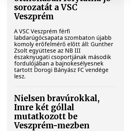
sorozatát a VSC
Veszprém
A VSC Veszprém férfi
labdarúgócsapata szombaton újabb
komoly erőfelmérő előtt áll: Gunther
Zsolt együttese az NB III
északnyugati csoportjának második
fordulójában a bajnokesélyesnek
tartott Dorogi Bányász FC vendége
lesz.
Nielsen bravúrokkal,
Imre két góllal
mutatkozott be
Veszprém-mezben