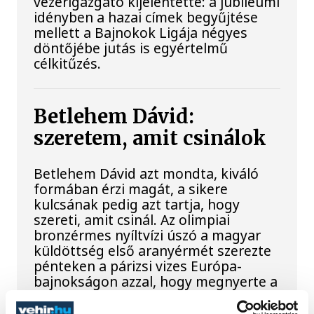
vezérigazgató kijelentette: a jubileumi
idényben a hazai címek begyűjtése
mellett a Bajnokok Ligája négyes
döntőjébe jutás is egyértelmű
célkitűzés.
Betlehem Dávid:
szeretem, amit csinálok
Betlehem Dávid azt mondta, kiváló
formában érzi magát, a sikere
kulcsának pedig azt tartja, hogy
szereti, amit csinál. Az olimpiai
bronzérmes nyíltvízi úszó a magyar
küldöttség első aranyérmét szerezte
pénteken a párizsi vizes Európa-
bajnokságon azzal, hogy megnyerte a
kieséses versenyt.