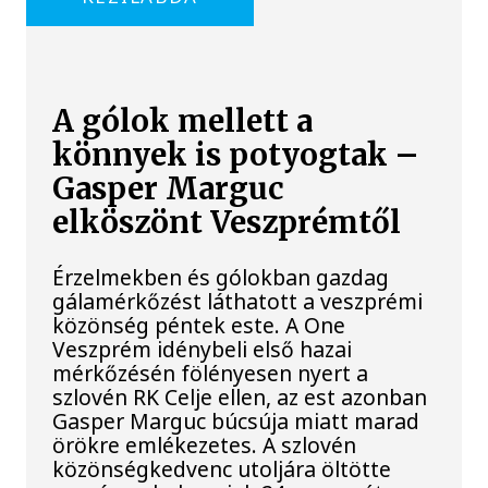
A gólok mellett a
könnyek is potyogtak –
Gasper Marguc
elköszönt Veszprémtől
Érzelmekben és gólokban gazdag
gálamérkőzést láthatott a veszprémi
közönség péntek este. A One
Veszprém idénybeli első hazai
mérkőzésén fölényesen nyert a
szlovén RK Celje ellen, az est azonban
Gasper Marguc búcsúja miatt marad
örökre emlékezetes. A szlovén
közönségkedvenc utoljára öltötte