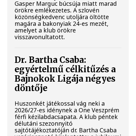
Gasper Marguc búcsúja miatt marad
örökre emlékezetes. A szlovén
közönségkedvenc utoljára öltötte
magára a bakonyiak 24-es mezét,
amelyet a klub örökre
visszavonultatott.
Dr. Bartha Csaba:
egyértelmű célkitűzés a
Bajnokok Ligája négyes
döntője
Huszonkét játékossal vág neki a
2026/27-es idénynek a One Veszprém
férfi kézilabdacsapata. A klub péntek
délutáni szezonnyitó
sajtótájékoztatóján dr. Bartha Csaba