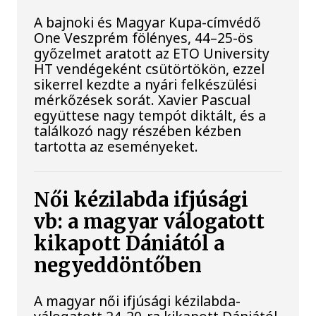
A bajnoki és Magyar Kupa-címvédő
One Veszprém fölényes, 44–25-ös
győzelmet aratott az ETO University
HT vendégeként csütörtökön, ezzel
sikerrel kezdte a nyári felkészülési
mérkőzések sorát. Xavier Pascual
együttese nagy tempót diktált, és a
találkozó nagy részében kézben
tartotta az eseményeket.
Női kézilabda ifjúsági
vb: a magyar válogatott
kikapott Dániától a
negyeddöntőben
A magyar női ifjúsági kézilabda-