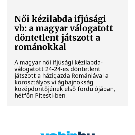
Női kézilabda ifjúsági
vb: a magyar válogatott
döntetlent játszott a
románokkal
A magyar női ifjúsági kézilabda-
válogatott 24-24-es döntetlent
játszott a házigazda Romániával a
korosztályos világbajnokság
középdöntőjének első fordulójában,
hétfőn Pitesti-ben.