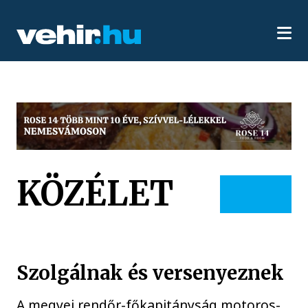
KÖZÉLET
Szolgálnak és versenyeznek
A megyei rendőr-főkapitányság motoros-,