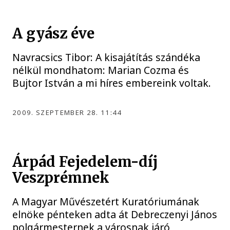
A gyász éve
Navracsics Tibor: A kisajátítás szándéka
nélkül mondhatom: Marian Cozma és
Bujtor István a mi híres embereink voltak.
2009. SZEPTEMBER 28. 11:44
Árpád Fejedelem-díj
Veszprémnek
A Magyar Művészetért Kuratóriumának
elnöke pénteken adta át Debreczenyi János
polgármesternek a városnak járó