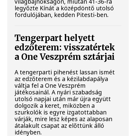
világbajnokságon, miután 41-36-ra
legyőzte Kínát a középdöntő utolsó
fordulójában, kedden Pitesti-ben.
Tengerpart helyett
edzőterem: visszatértek
a One Veszprém sztárjai
A tengerparti pihenést lassan ismét
az edzőterem és a kézilabdapálya
váltja fel a One Veszprém
játékosainál. A nyári szabadság
utolsó napjai után már újra együtt
dolgozik a keret, miközben a
szurkolók is egyre izgatottabban
várják, mire lesz képes az alaposan
átalakult csapat az előttünk álló
idényben.