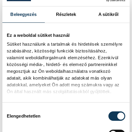
Betlehem Dávid Európa-
Beleegyezés
Részletek
A sütikről
bajnok a 3 km-es
kieséses versenyben!
Ez a weboldal sütiket használ
Sütiket használunk a tartalmak és hirdetések személyre
Betlehem Dávid aranyérmet nyert
szabásához, közösségi funkciók biztosításához,
pénteken a nyíltvízi úszók 3
valamint weboldalforgalmunk elemzéséhez. Ezenkívül
kilométeres kieséses
közösségi média-, hirdető- és elemező partnereinkkel
versenyszámában a párizsi Európa-
megosztjuk az Ön weboldalhasználatra vonatkozó
bajnokságon. Rasovszky Kristóf
adatait, akik kombinálhatják az adatokat más olyan
célfotóval ötödik lett.
adatokkal, amelyeket Ön adott meg számukra vagy az
Ön által használt más szolgáltatásokból gyűjtöttek.
Gyurkovics a masters Eb
legjobbja
Hozzájárulás kiválasztása
Elengedhetetlen
Az Európa-bajnoki és a grand master