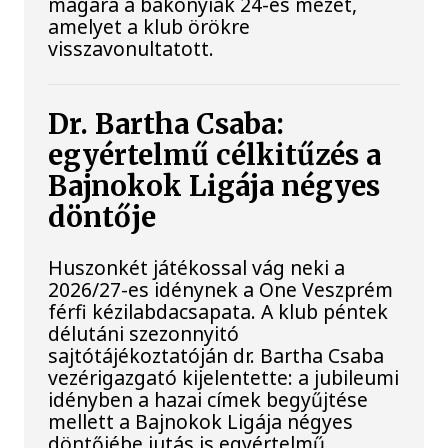
magára a bakonyiak 24-es mezét,
amelyet a klub örökre
visszavonultatott.
Dr. Bartha Csaba:
egyértelmű célkitűzés a
Bajnokok Ligája négyes
döntője
Huszonkét játékossal vág neki a
2026/27-es idénynek a One Veszprém
férfi kézilabdacsapata. A klub péntek
délutáni szezonnyitó
sajtótájékoztatóján dr. Bartha Csaba
vezérigazgató kijelentette: a jubileumi
idényben a hazai címek begyűjtése
mellett a Bajnokok Ligája négyes
döntőjébe jutás is egyértelmű