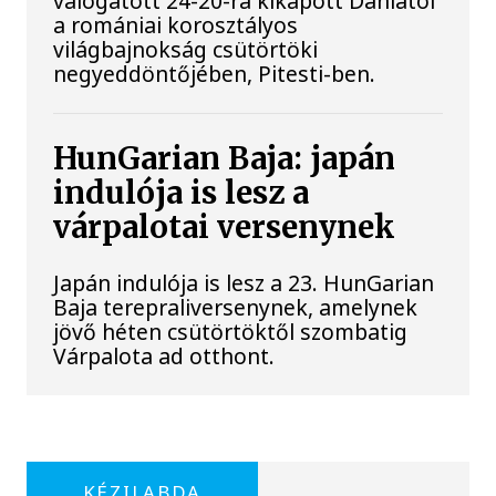
válogatott 24-20-ra kikapott Dániától
a romániai korosztályos
világbajnokság csütörtöki
negyeddöntőjében, Pitesti-ben.
HunGarian Baja: japán
indulója is lesz a
várpalotai versenynek
Japán indulója is lesz a 23. HunGarian
Baja terepraliversenynek, amelynek
jövő héten csütörtöktől szombatig
Várpalota ad otthont.
KÉZILABDA