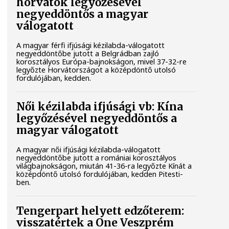
horvátok legyőzésével
negyeddöntős a magyar
válogatott
A magyar férfi ifjúsági kézilabda-válogatott
negyeddöntőbe jutott a Belgrádban zajló
korosztályos Európa-bajnokságon, mivel 37-32-re
legyőzte Horvátországot a középdöntő utolsó
fordulójában, kedden.
Női kézilabda ifjúsági vb: Kína
legyőzésével negyeddöntős a
magyar válogatott
A magyar női ifjúsági kézilabda-válogatott
negyeddöntőbe jutott a romániai korosztályos
világbajnokságon, miután 41-36-ra legyőzte Kínát a
középdöntő utolsó fordulójában, kedden Pitesti-
ben.
Tengerpart helyett edzőterem:
visszatértek a One Veszprém