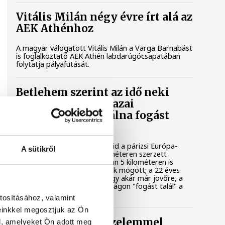
Vitális Milán négy évre írt alá az
AEK Athénhoz
A magyar válogatott Vitális Milán a Varga Barnabást
is foglalkoztató AEK Athén labdarúgócsapatában
folytatja pályafutását.
Betlehem szerint az idő neki
dolgozik, jövőre hazai
környezetben találna fogást
Wellbrockon
A nyíltvízi úszó Betlehem Dávid a párizsi Európa-
A sütikről
bajnokságon a keddi 10 kilométeren szerzett
ezüstérmét követően, szerdán 5 kilométeren is
második lett Florian Wellbrock mögött; a 22 éves
magyar úszó bízik benne, hogy akár már jövőre, a
hazai rendezésű világbajnokságon "fogást talál" a
németek olimpiai bajnokán.
tosításához, valamint
einkkel megosztjuk az Ön
Gulácsi Péter győzelemmel
l, amelyeket Ön adott meg