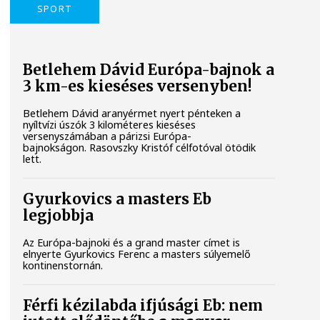
SPORT
Betlehem Dávid Európa-bajnok a
3 km-es kieséses versenyben!
Betlehem Dávid aranyérmet nyert pénteken a
nyíltvízi úszók 3 kilométeres kieséses
versenyszámában a párizsi Európa-
bajnokságon. Rasovszky Kristóf célfotóval ötödik
lett.
Gyurkovics a masters Eb
legjobbja
Az Európa-bajnoki és a grand master címet is
elnyerte Gyurkovics Ferenc a masters súlyemelő
kontinenstornán.
Férfi kézilabda ifjúsági Eb: nem