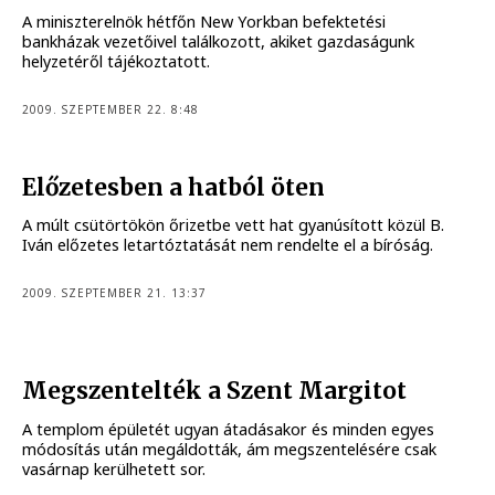
A miniszterelnök hétfőn New Yorkban befektetési
bankházak vezetőivel találkozott, akiket gazdaságunk
helyzetéről tájékoztatott.
2009. SZEPTEMBER 22. 8:48
Előzetesben a hatból öten
A múlt csütörtökön őrizetbe vett hat gyanúsított közül B.
Iván előzetes letartóztatását nem rendelte el a bíróság.
2009. SZEPTEMBER 21. 13:37
Megszentelték a Szent Margitot
A templom épületét ugyan átadásakor és minden egyes
módosítás után megáldották, ám megszentelésére csak
vasárnap kerülhetett sor.