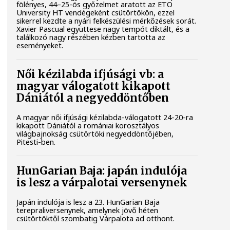
fölényes, 44–25-ös győzelmet aratott az ETO
University HT vendégeként csütörtökön, ezzel
sikerrel kezdte a nyári felkészülési mérkőzések sorát.
Xavier Pascual együttese nagy tempót diktált, és a
találkozó nagy részében kézben tartotta az
eseményeket.
Női kézilabda ifjúsági vb: a
magyar válogatott kikapott
Dániától a negyeddöntőben
A magyar női ifjúsági kézilabda-válogatott 24-20-ra
kikapott Dániától a romániai korosztályos
világbajnokság csütörtöki negyeddöntőjében,
Pitesti-ben.
HunGarian Baja: japán indulója
is lesz a várpalotai versenynek
Japán indulója is lesz a 23. HunGarian Baja
terepraliversenynek, amelynek jövő héten
csütörtöktől szombatig Várpalota ad otthont.