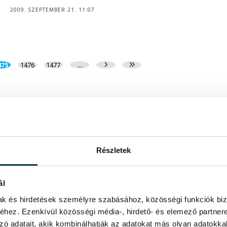
2009. SZEPTEMBER 21. 11:07
475
1476
1477
...
Részletek
ál
mak és hirdetések személyre szabásához, közösségi funkciók biz
hez. Ezenkívül közösségi média-, hirdető- és elemező partner
zó adatait, akik kombinálhatják az adatokat más olyan adatokka