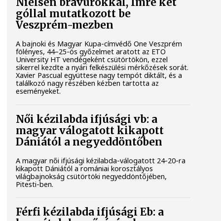
Nielsen bravúrokkal, Imre két
góllal mutatkozott be
Veszprém-mezben
A bajnoki és Magyar Kupa-címvédő One Veszprém
fölényes, 44–25-ös győzelmet aratott az ETO
University HT vendégeként csütörtökön, ezzel
sikerrel kezdte a nyári felkészülési mérkőzések sorát.
Xavier Pascual együttese nagy tempót diktált, és a
találkozó nagy részében kézben tartotta az
eseményeket.
Női kézilabda ifjúsági vb: a
magyar válogatott kikapott
Dániától a negyeddöntőben
A magyar női ifjúsági kézilabda-válogatott 24-20-ra
kikapott Dániától a romániai korosztályos
világbajnokság csütörtöki negyeddöntőjében,
Pitesti-ben.
Férfi kézilabda ifjúsági Eb: a