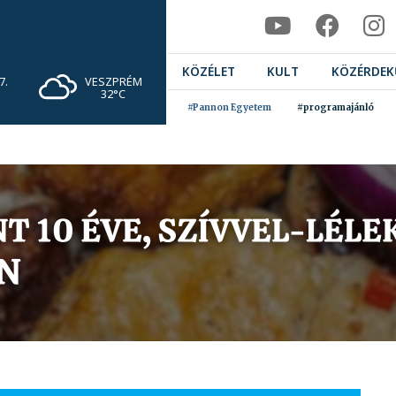
KÖZÉLET
KULT
KÖZÉRDEK
VESZPRÉM
7.
32°C
#Pannon Egyetem
#programajánló