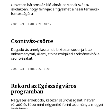
Összesen háromszáz kiló almát osztanak szét az
iskolákban, hogy felhívják a figyelmet a hazai termékek
fontosságára.
2009. SZEPTEMBER 22. 10:12
Csontváz-csörte
Dagadó ár, amely lassan de biztosan sodorja ki az
önkormányzati, állami, titkosszolgálati szekrényekből a
csontvázakat.
2009. SZEPTEMBER 22. 8:20
Rekord az Egészségváros
programban
Négyezer érdeklődő, kétezer szűrővizsgálat, hatvan
véradó és több mint négymillió forint adomány a megyei
kórháznak.