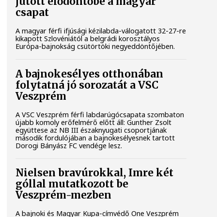
jutott elődöntőbe a magyar
csapat
A magyar férfi ifjúsági kézilabda-válogatott 32-27-re
kikapott Szlovéniától a belgrádi korosztályos
Európa-bajnokság csütörtöki negyeddöntőjében.
A bajnokesélyes otthonában
folytatná jó sorozatát a VSC
Veszprém
A VSC Veszprém férfi labdarúgócsapata szombaton
újabb komoly erőfelmérő előtt áll: Gunther Zsolt
együttese az NB III északnyugati csoportjának
második fordulójában a bajnokesélyesnek tartott
Dorogi Bányász FC vendége lesz.
Nielsen bravúrokkal, Imre két
góllal mutatkozott be
Veszprém-mezben
A bajnoki és Magyar Kupa-címvédő One Veszprém