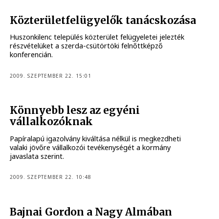
Közterületfelügyelők tanácskozása
Huszonkilenc település közterület felügyeletei jelezték
részvételüket a szerda-csütörtöki felnőttképző
konferencián.
2009. SZEPTEMBER 22. 15:01
Könnyebb lesz az egyéni
vállalkozóknak
Papíralapú igazolvány kiváltása nélkül is megkezdheti
valaki jövőre vállalkozói tevékenységét a kormány
javaslata szerint.
2009. SZEPTEMBER 22. 10:48
Bajnai Gordon a Nagy Almában