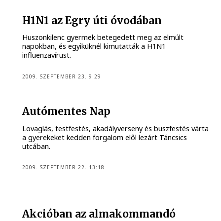
H1N1 az Egry úti óvodában
Huszonkilenc gyermek betegedett meg az elmúlt
napokban, és egyiküknél kimutatták a H1N1
influenzavírust.
2009. SZEPTEMBER 23. 9:29
Autómentes Nap
Lovaglás, testfestés, akadályverseny és buszfestés várta
a gyerekeket kedden forgalom elől lezárt Táncsics
utcában.
2009. SZEPTEMBER 22. 13:18
Akcióban az almakommandó