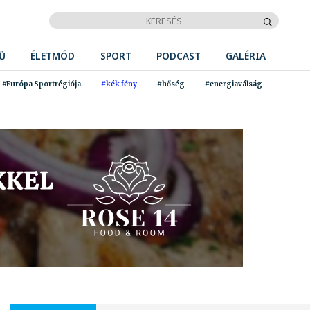
Ű
ÉLETMÓD
SPORT
PODCAST
GALÉRIA
#Európa Sportrégiója
#kék fény
#hőség
#energiaválság