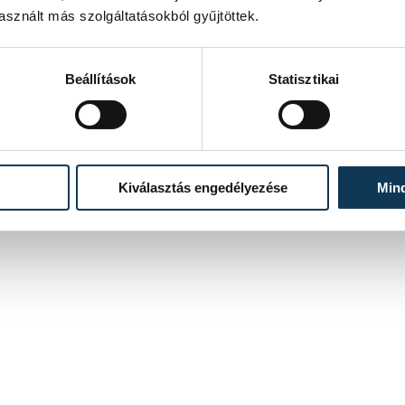
sznált más szolgáltatásokból gyűjtöttek.
Beállítások
Statisztikai
Kiválasztás engedélyezése
Min