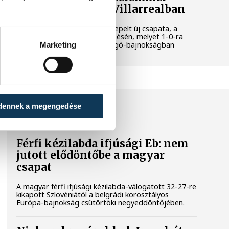
mutatkozott be a Villarrealban
Gulácsi Péter kezdőként szerepelt új csapata, a
Villarreal szerdai edzőmérkőzésén, melyet 1-0-ra
nyert meg a spanyol labdarúgó-bajnokságban
Marketing
szereplő együttes.
KÉZILABDA
dennek a megengedése
Férfi kézilabda ifjúsági Eb: nem
jutott elődöntőbe a magyar
csapat
A magyar férfi ifjúsági kézilabda-válogatott 32-27-re
kikapott Szlovéniától a belgrádi korosztályos
Európa-bajnokság csütörtöki negyeddöntőjében.