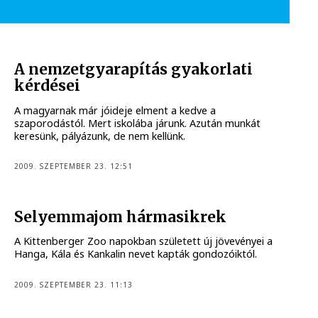
A nemzetgyarapítás gyakorlati
kérdései
A magyarnak már jóideje elment a kedve a
szaporodástól. Mert iskolába járunk. Azután munkát
keresünk, pályázunk, de nem kellünk.
2009. SZEPTEMBER 23. 12:51
Selyemmajom hármasikrek
A Kittenberger Zoo napokban született új jövevényei a
Hanga, Kála és Kankalin nevet kapták gondozóiktól.
2009. SZEPTEMBER 23. 11:13